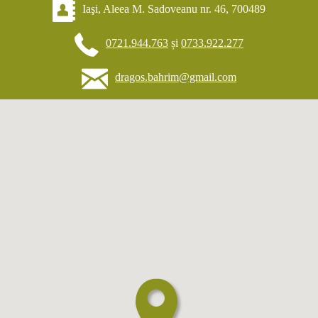
Iaşi, Aleea M. Sadoveanu nr. 46, 700489
0721.944.763
și
0733.922.277
dragos.bahrim@gmail.com