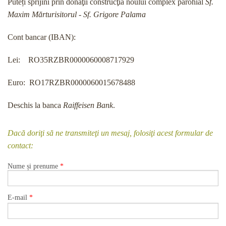
Puteți sprijini prin donaţii construcţia noului complex parohial
Sf.
Maxim Mărturisitorul - Sf. Grigore Palama
Cont bancar (IBAN):
Lei: RO35RZBR0000060008717929
Euro: RO17RZBR0000060015678488
Deschis la banca
Raiffeisen Bank
.
Dacă doriţi să ne transmiteţi un mesaj, folosiţi acest formular de
contact:
Nume și prenume
*
E-mail
*