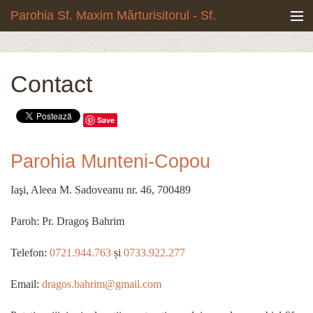
Mergi la conţinutul principal
Parohia Sf. Maxim Mărturisitorul - Sf.
Grigore Palama, Copou - Iași
Noua biserică
Contact
Botezuri & Cununii
Save
Teologie & Cuvinte duhovnicești
Parohia Munteni-Copou
Fotografii
Iaşi, Aleea M. Sadoveanu nr. 46, 700489
Preotul paroh
Paroh: Pr. Dragoş Bahrim
Program liturgic
Telefon:
0721.944.763
și
0733.922.277
Despre noi
Email:
dragos.bahrim@gmail.com
Contact