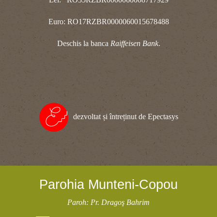
Euro: RO17RZBR0000060015678488
Deschis la banca
Raiffeisen Bank
.
dezvoltat și întreținut de Epectasys
Parohia Munteni-Copou
Paroh: Pr. Dragoş Bahrim