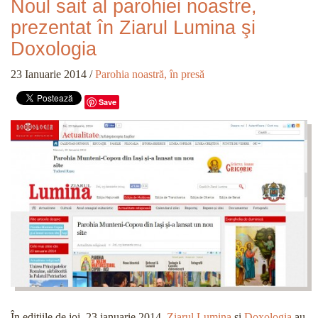
Noul sait al parohiei noastre,
prezentat în Ziarul Lumina şi
Doxologia
23 Ianuarie 2014
/
Parohia noastră, în presă
Save
În ediţiile de joi, 23 ianuarie 2014,
Ziarul Lumina
şi
Doxologia
au