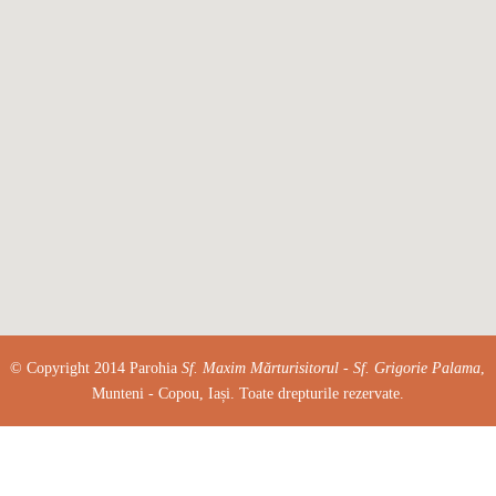
© Copyright 2014 Parohia
Sf. Maxim Mărturisitorul - Sf. Grigorie Palama
,
Munteni - Copou, Iași. Toate drepturile rezervate.