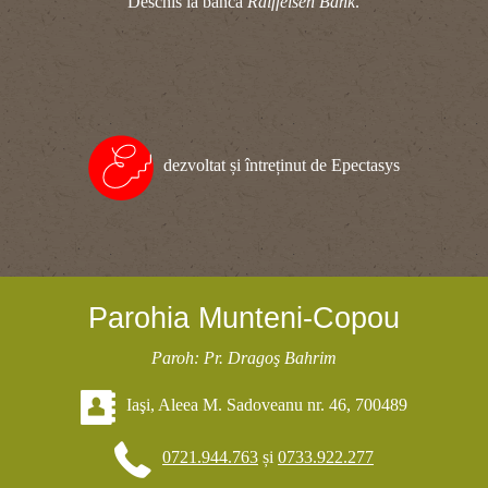
Deschis la banca
Raiffeisen Bank
.
dezvoltat și întreținut de Epectasys
Parohia Munteni-Copou
Paroh: Pr. Dragoş Bahrim
Iaşi, Aleea M. Sadoveanu nr. 46, 700489
0721.944.763
și
0733.922.277