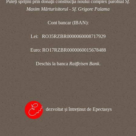
Puteți sprijini prin donaţii construcţia noului complex parohial
Sf.
Maxim Mărturisitorul - Sf. Grigore Palama
Cont bancar (IBAN):
Lei: RO35RZBR0000060008717929
Euro: RO17RZBR0000060015678488
Deschis la banca
Raiffeisen Bank
.
dezvoltat și întreținut de Epectasys