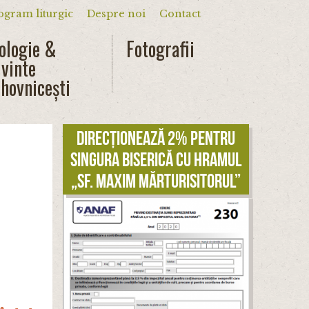
ogram liturgic
Despre noi
Contact
dar
ologie &
Fotografii
vinte
hovnicești
Direcționează 2% pentru
singura biserică cu hramul
„Sf. Maxim Mărturisitorul”