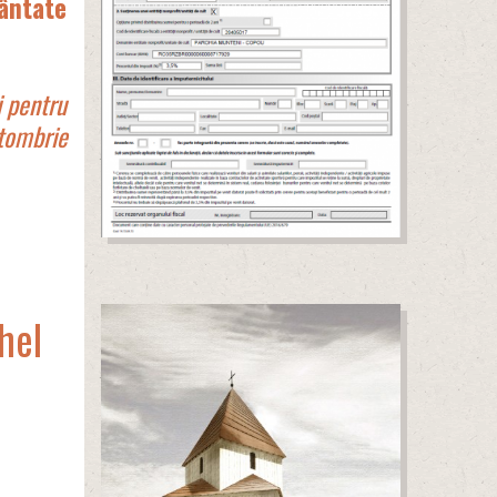
ântate
i pentru
ctombrie
hel