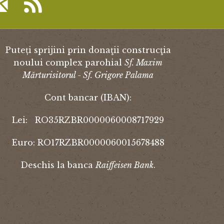
Puteți sprijini prin donaţii construcţia
noului complex parohial
Sf. Maxim
Mărturisitorul - Sf. Grigore Palama
Cont bancar (IBAN):
Lei: RO35RZBR0000060008717929
Euro: RO17RZBR0000060015678488
Deschis la banca
Raiffeisen Bank
.