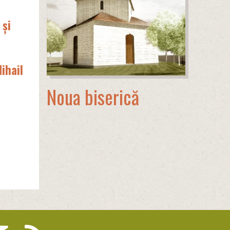
 și
ihail
Noua biserică