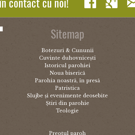
în contact cu noi!
Sitemap
Botezuri & Cununii
Cuvinte duhovnicești
Istoricul parohiei
Noua biserică
Parohia noastră, în presă
Patristica
Slujbe și evenimente deosebite
Știri din parohie
Teologie
Preotul paroh