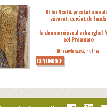
Al lui Neofit preotul monah
zăvorât, cuvânt de laudă
la dumnezeiescul arhanghel M
cel Preamare
Binecuvintează, părinte,
Continuare