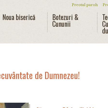
Preotul paroh
Pr
Meniu secun
Noua biserică
Botezuri &
Te
Cununii
Cu
du
ecuvântate de Dumnezeu!