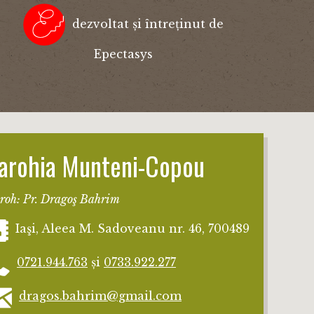
dezvoltat și întreținut de
Epectasys
arohia Munteni-Copou
roh: Pr. Dragoş Bahrim
Iaşi, Aleea M. Sadoveanu nr. 46, 700489
0721.944.763
și
0733.922.277
dragos.bahrim@gmail.com