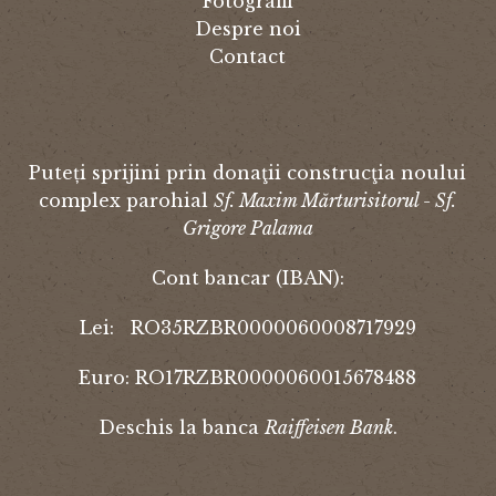
Fotografii
Despre noi
Contact
Puteți sprijini prin donaţii construcţia noului
complex parohial
Sf. Maxim Mărturisitorul - Sf.
Grigore Palama
Cont bancar (IBAN):
Lei: RO35RZBR0000060008717929
Euro: RO17RZBR0000060015678488
Deschis la banca
Raiffeisen Bank
.