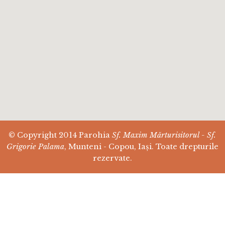
© Copyright 2014 Parohia
Sf. Maxim Mărturisitorul - Sf.
Grigorie Palama
, Munteni - Copou, Iași. Toate drepturile
rezervate.