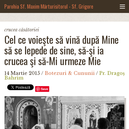
Mergi la conţinutul principal
Parohia Sf. Maxim Mărturisitorul - Sf. Grigore
Palama, Copou - Iași
Noua biserică
crucea căsătoriei
Cel ce voieşte să vină după Mine
Botezuri & Cununii
să se lepede de sine, să-şi ia
Teologie & Cuvinte duhovnicești
crucea şi să-Mi urmeze Mie
Fotografii
14 Martie 2015
/
Botezuri & Cununii
/
Pr. Dragoș
Bahrim
Preotul paroh
Save
Program liturgic
Despre noi
Contact