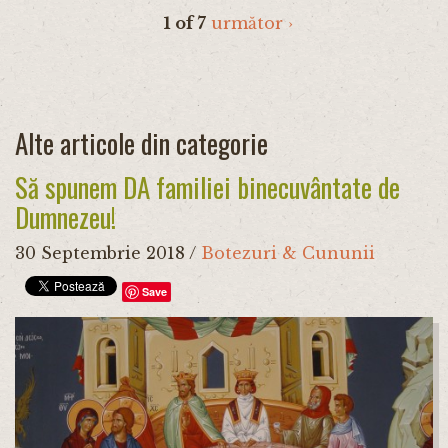
1 of 7
următor ›
Alte articole din categorie
Să spunem DA familiei binecuvântate de
Dumnezeu!
30 Septembrie 2018
/
Botezuri & Cununii
Save