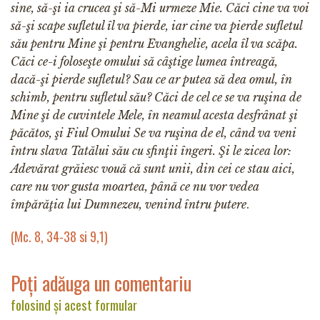
sine, să-şi ia crucea şi să-Mi urmeze Mie. Căci cine va voi
să-şi scape sufletul îl va pierde, iar cine va pierde sufletul
său pentru Mine şi pentru Evanghelie, acela îl va scăpa.
Căci ce-i foloseşte omului să câştige lumea întreagă,
dacă-şi pierde sufletul? Sau ce ar putea să dea omul, în
schimb, pentru sufletul său? Căci de cel ce se va ruşina de
Mine şi de cuvintele Mele, în neamul acesta desfrânat şi
păcătos, şi Fiul Omului Se va ruşina de el, când va veni
întru slava Tatălui său cu sfinţii îngeri. Şi le zicea lor:
Adevărat grăiesc vouă că sunt unii, din cei ce stau aici,
care nu vor gusta moartea, până ce nu vor vedea
împărăţia lui Dumnezeu, venind întru putere
.
(Mc. 8, 34-38 si 9,1)
Poți adăuga un comentariu
folosind și acest formular