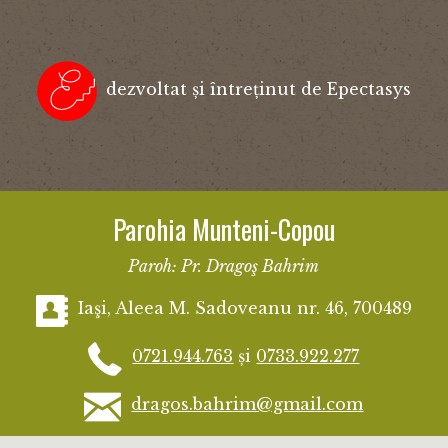
dezvoltat și întreținut de Epectasys
Parohia Munteni-Copou
Paroh: Pr. Dragoş Bahrim
Iaşi, Aleea M. Sadoveanu nr. 46, 700489
0721.944.763
și
0733.922.277
dragos.bahrim@gmail.com