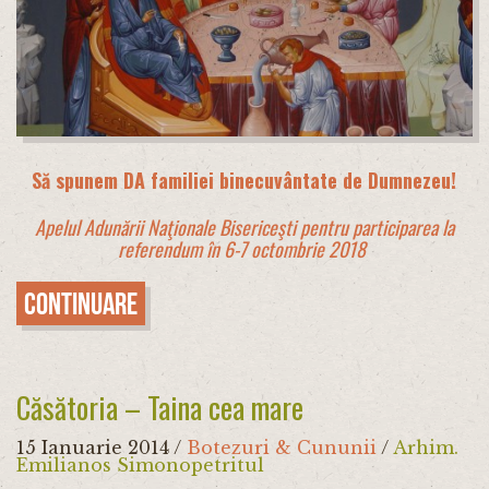
Să spunem DA familiei binecuvântate de Dumnezeu!
Apelul Adunării Naţionale Bisericeşti pentru participarea la
referendum în 6-7 octombrie 2018
Continuare
Căsătoria – Taina cea mare
15 Ianuarie 2014
/
Botezuri & Cununii
/
Arhim.
Emilianos Simonopetritul