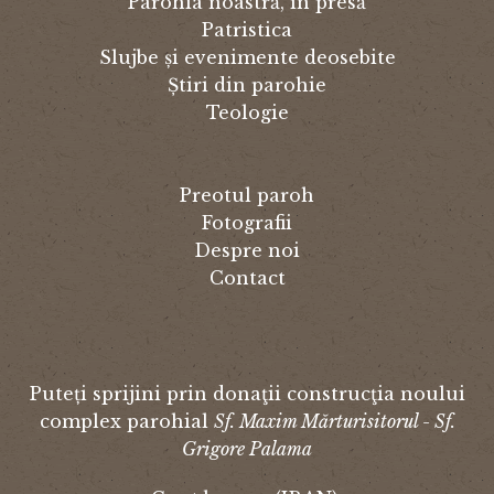
Parohia noastră, în presă
Patristica
Slujbe și evenimente deosebite
Știri din parohie
Teologie
Preotul paroh
Fotografii
Despre noi
Contact
Puteți sprijini prin donaţii construcţia noului
complex parohial
Sf. Maxim Mărturisitorul - Sf.
Grigore Palama