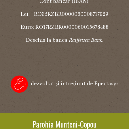
Cont bancar (IBAN):
Lei: RO35RZBR0000060008717929
Euro: RO17RZBR0000060015678488
Deschis la banca
Raiffeisen Bank
.
dezvoltat și întreținut de Epectasys
Parohia Munteni-Copou