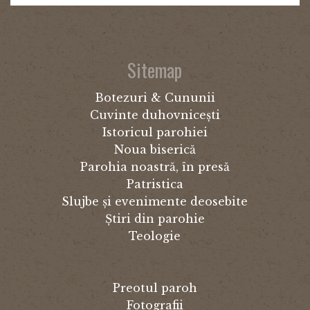
Sitemap
Botezuri & Cununii
Cuvinte duhovnicești
Istoricul parohiei
Noua biserică
Parohia noastră, în presă
Patristica
Slujbe și evenimente deosebite
Știri din parohie
Teologie
Preotul paroh
Fotografii