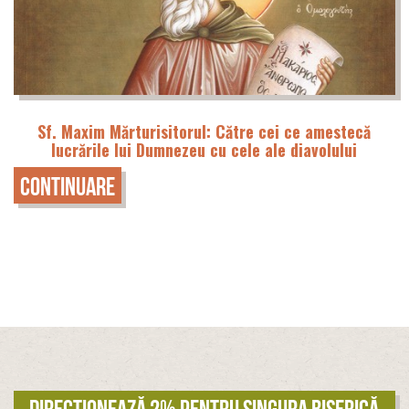
Sf. Maxim Mărturisitorul: Către cei ce amestecă
lucrările lui Dumnezeu cu cele ale diavolului
Continuare