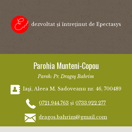
dezvoltat și întreținut de Epectasys
Parohia Munteni-Copou
Paroh: Pr. Dragoş Bahrim
Iaşi, Aleea M. Sadoveanu nr. 46, 700489
0721.944.763
și
0733.922.277
dragos.bahrim@gmail.com