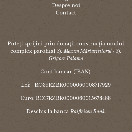
Despre noi
Contact
Puteți sprijini prin donaţii construcţia noului
complex parohial
Sf. Maxim Mărturisitorul - Sf.
Grigore Palama
Cont bancar (IBAN):
Lei: RO35RZBR0000060008717929
Euro: RO17RZBR0000060015678488
Deschis la banca
Raiffeisen Bank
.