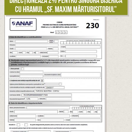
Direcționează 2% pentru singura biserică
cu hramul „Sf. Maxim Mărturisitorul”