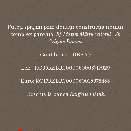
Puteți sprijini prin donaţii construcţia noului
complex parohial
Sf. Maxim Mărturisitorul - Sf.
Grigore Palama
Cont bancar (IBAN):
Lei: RO35RZBR0000060008717929
Euro: RO17RZBR0000060015678488
Deschis la banca
Raiffeisen Bank
.