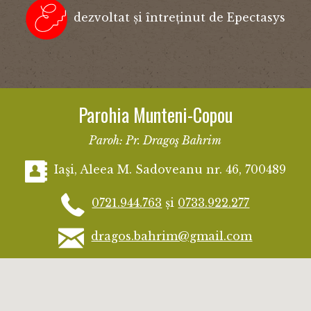
dezvoltat și întreținut de Epectasys
Parohia Munteni-Copou
Paroh: Pr. Dragoş Bahrim
Iaşi, Aleea M. Sadoveanu nr. 46, 700489
0721.944.763
și
0733.922.277
dragos.bahrim@gmail.com