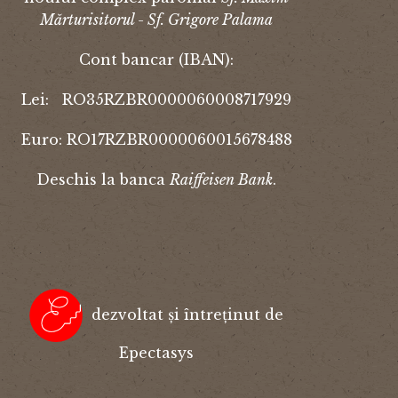
Mărturisitorul - Sf. Grigore Palama
Cont bancar (IBAN):
Lei: RO35RZBR0000060008717929
Euro: RO17RZBR0000060015678488
Deschis la banca
Raiffeisen Bank
.
dezvoltat și întreținut de
Epectasys