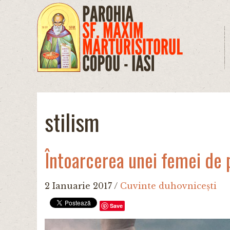
Mergi la conţinutul principal
stilism
Întoarcerea unei femei de p
2 Ianuarie 2017
/
Cuvinte duhovnicești
Save