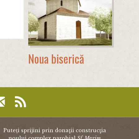
Noua biserică
Puteți sprijini prin donaţii construcţia
noului complex parohial
Sf. Maxim