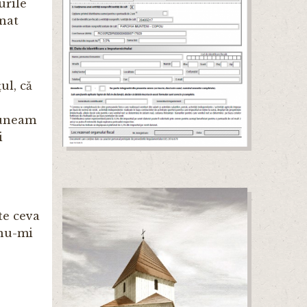
urile
unat
ul, că
puneam
i
te ceva
 nu-mi