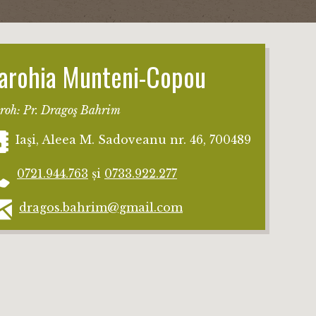
arohia Munteni-Copou
roh: Pr. Dragoş Bahrim
Iaşi, Aleea M. Sadoveanu nr. 46, 700489
0721.944.763
și
0733.922.277
dragos.bahrim@gmail.com