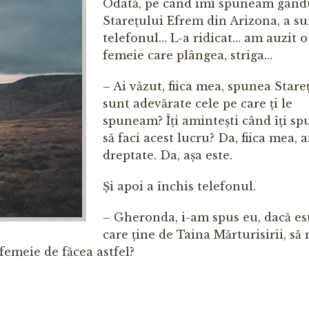
Odată, pe când îmi spuneam gând
Starețului Efrem din Arizona, a s
telefonul… L-a ridicat… am auzit o
femeie care plângea, striga…
– Ai văzut, fiica mea, spunea Stareț
sunt adevărate cele pe care ți le
spuneam? Îți amintești când îți s
să faci acest lucru? Da, fiica mea, a
dreptate. Da, așa este.
Și apoi a închis telefonul.
– Gheronda, i-am spus eu, dacă es
care ține de Taina Mărturisirii, să
 femeie de făcea astfel?