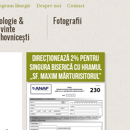
ogram liturgic
Despre noi
Contact
dar
ologie &
Fotografii
vinte
hovnicești
Direcționează 2% pentru
singura biserică cu hramul
„Sf. Maxim Mărturisitorul”