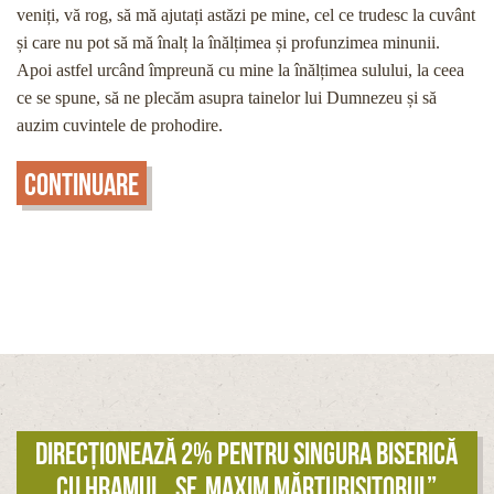
veniți, vă rog, să mă ajutați astăzi pe mine, cel ce trudesc la cuvânt
și care nu pot să mă înalț la înălțimea și profunzimea minunii.
Apoi astfel urcând împreună cu mine la înălțimea sulului, la ceea
ce se spune, să ne plecăm asupra tainelor lui Dumnezeu și să
auzim cuvintele de prohodire.
Continuare
Direcționează 2% pentru singura biserică
cu hramul „Sf. Maxim Mărturisitorul”