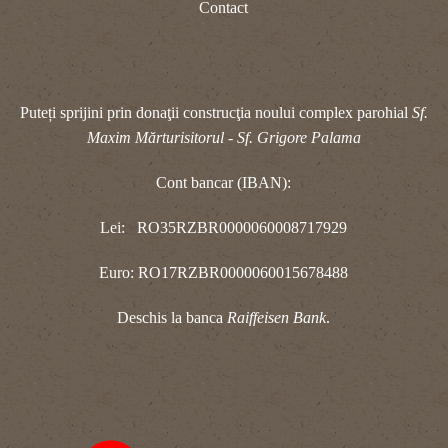
Contact
Puteți sprijini prin donaţii construcţia noului complex parohial
Sf.
Maxim Mărturisitorul - Sf. Grigore Palama
Cont bancar (IBAN):
Lei: RO35RZBR0000060008717929
Euro: RO17RZBR0000060015678488
Deschis la banca
Raiffeisen Bank
.