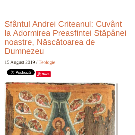
Sfântul Andrei Criteanul: Cuvânt
la Adormirea Preasfintei Stăpânei
noastre, Născătoarea de
Dumnezeu
15 August 2019
/
Teologie
Save