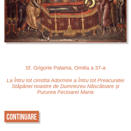
Sf. Grigorie Palama, Omilia a 37-a
La Întru tot cinstita Adormire a Întru tot Preacuratei
Stăpânei noastre de Dumnezeu Născătoare și
Pururea Fecioarei Maria
Continuare