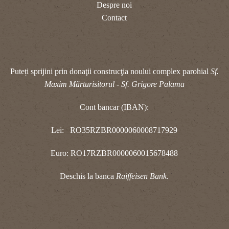
Despre noi
Contact
Puteți sprijini prin donaţii construcţia noului complex parohial
Sf.
Maxim Mărturisitorul - Sf. Grigore Palama
Cont bancar (IBAN):
Lei: RO35RZBR0000060008717929
Euro: RO17RZBR0000060015678488
Deschis la banca
Raiffeisen Bank
.