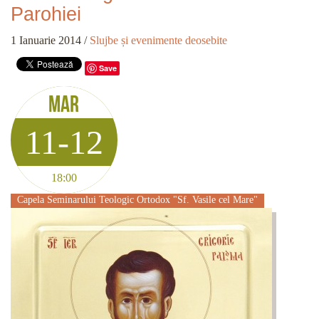
Parohiei
1 Ianuarie 2014
/
Slujbe și evenimente deosebite
Save
Mar
11-12
18:00
Capela Seminarului Teologic Ortodox "Sf. Vasile cel Mare"