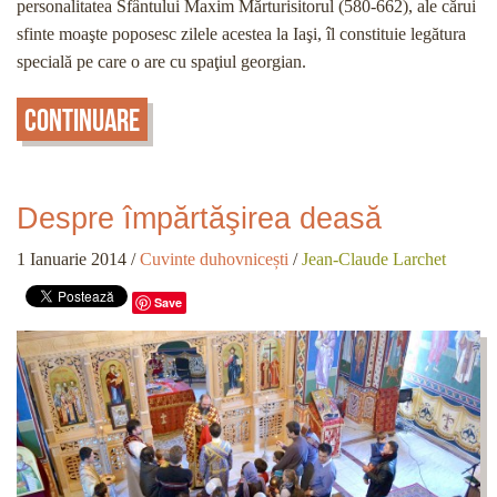
personalitatea Sfântului Maxim Mărturisitorul (580-662), ale cărui
sfinte moaşte poposesc zilele acestea la Iaşi, îl constituie legătura
specială pe care o are cu spaţiul georgian.
Continuare
Despre împărtăşirea deasă
1 Ianuarie 2014
/
Cuvinte duhovnicești
/
Jean-Claude Larchet
Save