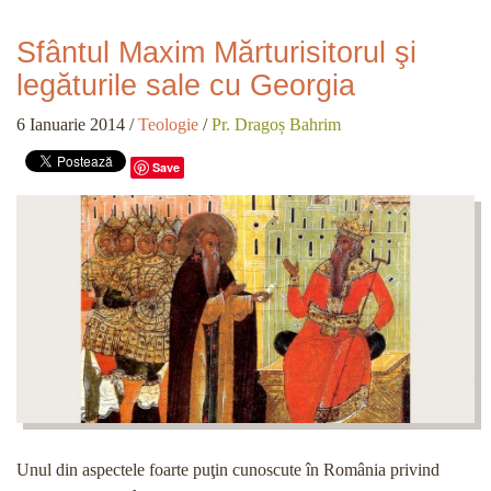
Sfântul Maxim Mărturisitorul şi
legăturile sale cu Georgia
6 Ianuarie 2014
/
Teologie
/
Pr. Dragoș Bahrim
Save
Unul din aspectele foarte puţin cunoscute în România privind