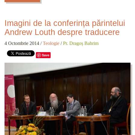
Imagini de la conferința părintelui
Andrew Louth despre traducere
4 Octombrie 2014
/
Teologie
/
Pr. Dragoș Bahrim
Save