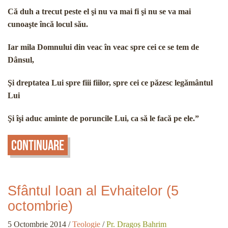
Că duh a trecut peste el şi nu va mai fi şi nu se va mai
cunoaşte încă locul său.
Iar mila Domnului din veac în veac spre cei ce se tem de
Dânsul,
Şi dreptatea Lui spre fiii fiilor, spre cei ce păzesc legământul
Lui
Şi îşi aduc aminte de poruncile Lui, ca să le facă pe ele.”
Continuare
Sfântul Ioan al Evhaitelor (5
octombrie)
5 Octombrie 2014
/
Teologie
/
Pr. Dragoș Bahrim