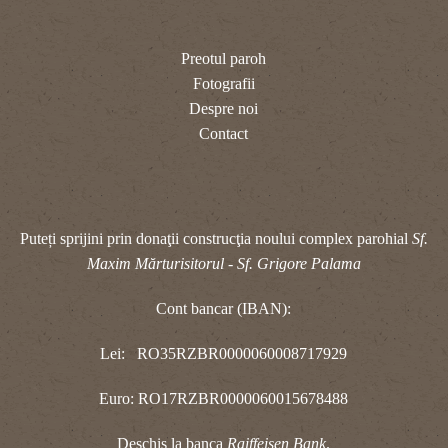
Preotul paroh
Fotografii
Despre noi
Contact
Puteți sprijini prin donaţii construcţia noului complex parohial
Sf.
Maxim Mărturisitorul - Sf. Grigore Palama
Cont bancar (IBAN):
Lei: RO35RZBR0000060008717929
Euro: RO17RZBR0000060015678488
Deschis la banca
Raiffeisen Bank
.