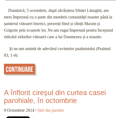
Duminică, 5 octombrie, după săvârșirea Sfintei Liturghii, am
mers împreună cu o parte din membrii comunității noastre până la
șantierul viitoarei biserici, prezenți fiind și sfinții Maxim și
Grigorie prin icoanele lor. Ne-am rugat împreună pentru începutul
ridicării zidurilor viitoarei case a lui Dumnezeu și a noastre.
Şi ne-am amintit de adevărul cuvintelor psalmistului (Psalmul
83, 1-4):
Continuare
A înflorit cireșul din curtea casei
parohiale, în octombrie
9 Octombrie 2014
/
Știri din parohie