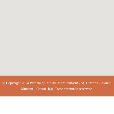
© Copyright 2014 Parohia
Sf. Maxim Mărturisitorul - Sf. Grigorie Palama
,
Munteni - Copou, Iași. Toate drepturile rezervate.