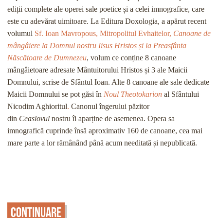
ediții complete ale operei sale poetice și a celei imnografice, care
este cu adevărat uimitoare. La Editura Doxologia, a apărut recent
volumul
Sf. Ioan Mavropous, Mitropolitul Evhaitelor,
Canoane de
mângâiere la Domnul nostru Iisus Hristos și la Preasfânta
Născătoare de Dumnezeu
, volum ce conține 8 canoane
mângâietoare adresate Mântuitorului Hristos și 3 ale Maicii
Domnului, scrise de Sfântul Ioan. Alte 8 canoane ale sale dedicate
Maicii Domnului se pot găsi în
Noul Theotokarion
al Sfântului
Nicodim Aghioritul
.
Canonul îngerului păzitor
din
Ceaslovul
nostru îi aparține de asemenea. Opera sa
imnografică cuprinde însă aproximativ 160 de canoane, cea mai
mare parte a lor rămânând până acum needitată și nepublicată.
Continuare