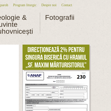
 paroh
Program liturgic
Despre noi
Contact
niu secundar
eologie &
Fotografii
uvinte
uhovnicești
Direcționează 2% pentru
singura biserică cu hramul
„Sf. Maxim Mărturisitorul”