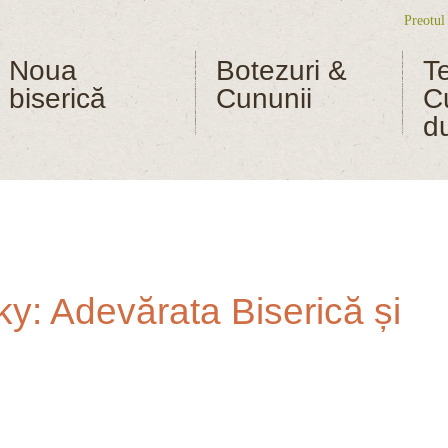
Preotul
Me
Noua
Botezuri &
T
biserică
Cununii
C
d
y: Adevărata Biserică și