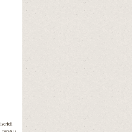
sericii,
 curați la