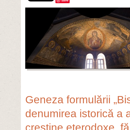
Save
Geneza formulării „Bi
denumirea istorică a al
creștine eterodoxe, fă