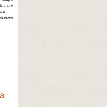
âtă vreme
ntru
 dragoste
ca