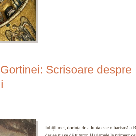
l Gortinei: Scrisoare despre
i
Iubiții mei, dorința de a lupta este o harismă a Bi
dar ea nu se dă tuturor. Harismele le primesc cei