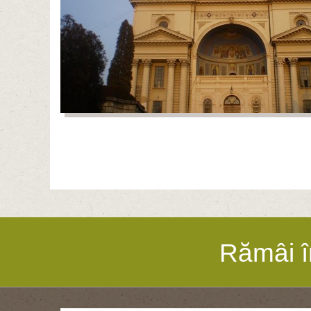
Rămâi î