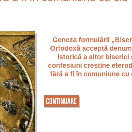
Geneza formulării „Biser
Ortodoxă acceptă denum
istorică a altor biserici 
confesiuni creștine etero
fără a fi în comuniune cu 
Continuare