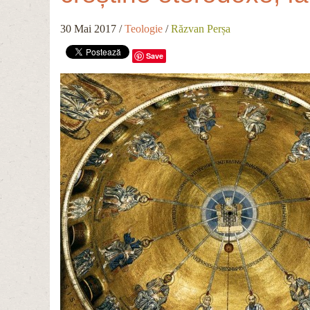
30 Mai 2017
/
Teologie
/
Răzvan Perșa
Save