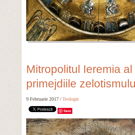
Mitropolitul Ieremia a
primejdiile zelotismulu
9 Februarie 2017
/
Teologie
Save