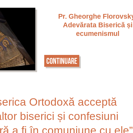
Pr. Gheorghe Florovsk
Adevărata Biserică și
ecumenismul
Continuare
serica Ortodoxă acceptă
tor biserici și confesiuni
ră a fi în comuniune cu ele”