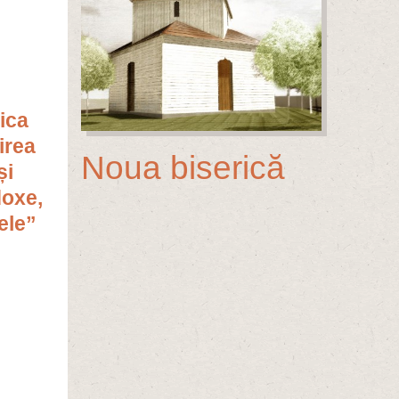
ica
irea
Noua biserică
și
doxe,
ele”