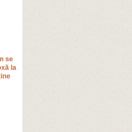
m se
xă la
tine