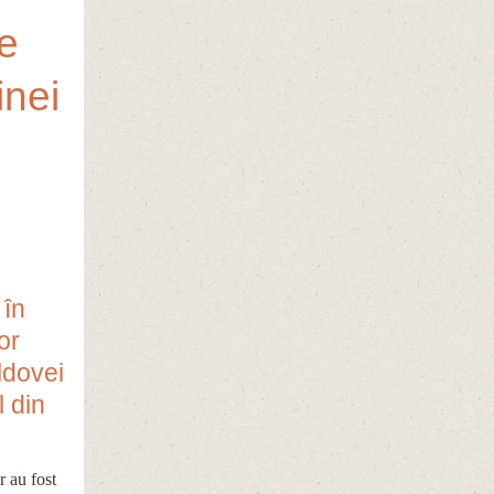
e
inei
în
or
ldovei
l din
r au fost