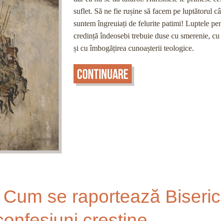
suflet. Să ne fie rușine să facem pe luptătorul c
suntem îngreuiați de felurite patimi! Luptele pe
credință îndeosebi trebuie duse cu smerenie, cu
și cu îmbogățirea cunoașterii teologice.
Continuare
 Cum se raportează Biseri
confesiuni creştine