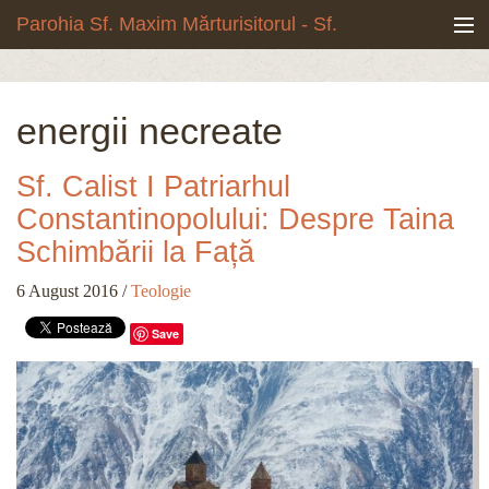
Mergi la conţinutul principal
Parohia Sf. Maxim Mărturisitorul - Sf.
Grigore Palama, Copou - Iași
Noua biserică
energii necreate
Botezuri & Cununii
Sf. Calist I Patriarhul
Teologie & Cuvinte duhovnicești
Constantinopolului: Despre Taina
Schimbării la Față
Fotografii
6 August 2016
/
Teologie
Preotul paroh
Save
Program liturgic
Despre noi
Contact