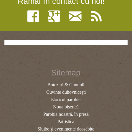
Rămâi în contact cu noi!
Sitemap
Botezuri & Cununii
Cuvinte duhovnicești
Istoricul parohiei
Noua biserică
Parohia noastră, în presă
Patristica
Slujbe și evenimente deosebite