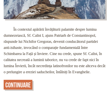
În contextul apărării învățăturii palamite despre lumina
dumnezeiască, Sf. Calist I, ajuns Patriarh de Constantinopol,
răspunde lui Nichifor Gregoras, devenit conducătorul partidei
anti-isihaste, invocând o comparație fundamentală între
Schimbarea la Față și înviere. Cine nu crede, spune Sf. Calist, în
calitatea necreată a luminii taborice, nu va crede de fapt nici în
lumina Învierii, încât necredința latinofronilor nu este altceva decât
o prelungire a ereziei saducheilor, întâlniți în Evanghelie.
Continuare