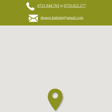
0721.944.763
și
0733.922.277
dragos.bahrim@gmail.com