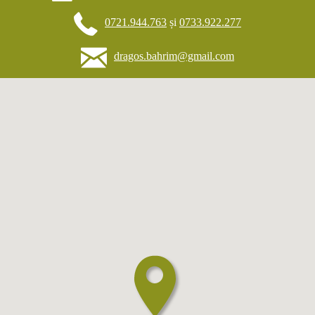
0721.944.763
și
0733.922.277
dragos.bahrim@gmail.com