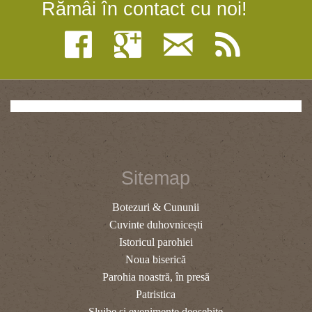
Rămâi în contact cu noi!
Sitemap
Botezuri & Cununii
Cuvinte duhovnicești
Istoricul parohiei
Noua biserică
Parohia noastră, în presă
Patristica
Slujbe și evenimente deosebite