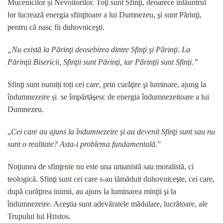
Mucenicilor și Nevoitorilor. Toţi sunt Sfinţi, deoarece înlăuntrul
lor lucrează energia sfinţitoare a lui Dumnezeu, şi sunt Părinţi,
pentru că nasc fii duhovniceşti.
„Nu există la Părinţi deosebirea dintre Sfinţi şi Părinţi. La
Părinţii Bisericii, Sfinţii sunt Părinţi, iar Părinţii sunt Sfinţi.”
Sfinţi sunt numiți toți cei care, prin curăţire şi luminare, ajung la
îndumnezeire și se împărtăşesc de energia îndumnezeitoare a lui
Dumnezeu.
„
Cei care au ajuns la îndumnezeire şi au devenit Sfinţi sunt sau nu
sunt o realitate? Asta-i problema fundamentală.
”
Noţiunea de sfinţenie nu este una umanistă sau moralistă, ci
teologică. Sfinţi sunt cei care s-au tămăduit duhovniceşte, cei care,
după curăţirea inimii, au ajuns la luminarea minţii şi la
îndumnezeire. Aceştia sunt adevăratele mădulare, lucrătoare, ale
Trupului lui Hristos.