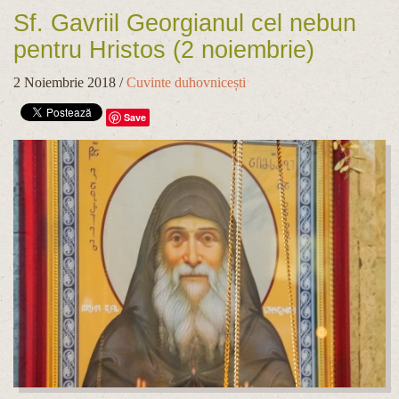
Sf. Gavriil Georgianul cel nebun
pentru Hristos (2 noiembrie)
2 Noiembrie 2018
/
Cuvinte duhovnicești
Save