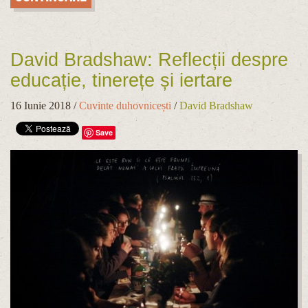
David Bradshaw: Reflecții despre
educație, tinerețe și iertare
16 Iunie 2018
/
Cuvinte duhovnicești
/
David Bradshaw
Save