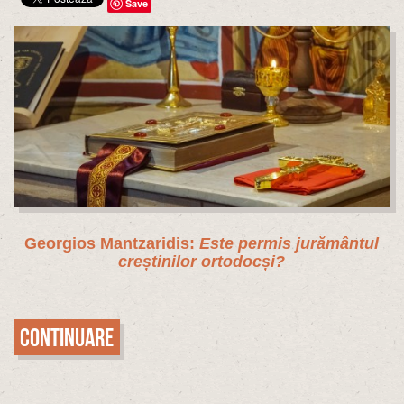
Save
Georgios Mantzaridis:
Este permis jurământul
creștinilor ortodocși?
Continuare