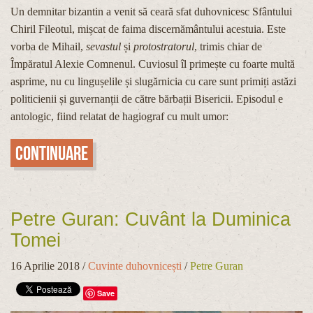
Un demnitar bizantin a venit să ceară sfat duhovnicesc Sfântului
Chiril Fileotul, mișcat de faima discernământului acestuia. Este
vorba de Mihail,
sevastul
și
protostratorul
, trimis chiar de
Împăratul Alexie Comnenul. Cuviosul îl primește cu foarte multă
asprime, nu cu lingușelile și slugărnicia cu care sunt primiți astăzi
politicienii și guvernanții de către bărbații Bisericii. Episodul e
antologic, fiind relatat de hagiograf cu mult umor:
Continuare
Petre Guran: Cuvânt la Duminica
Tomei
16 Aprilie 2018
/
Cuvinte duhovnicești
/
Petre Guran
Save