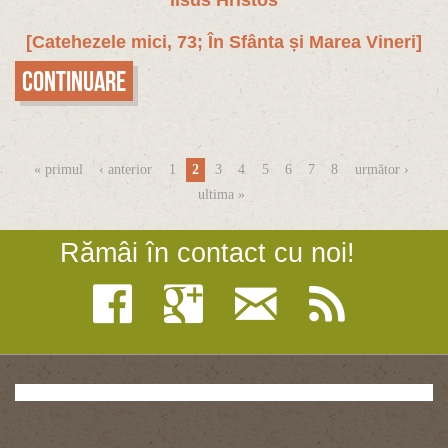
[
Catehezele mici, 73; În Sfânta și Marea Vineri
]
Continuare
Pagini
« primul
‹ anterior
1
2
3
4
5
6
7
8
următor ›
ultima »
Rămâi în contact cu noi!