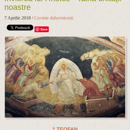
noastre
7 Aprilie 2018
/
Cuvinte duhovnicești
Save
† TEOFAN