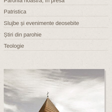
Parohia noastră, în presă
Patristica
Slujbe și evenimente deosebite
Știri din parohie
Teologie