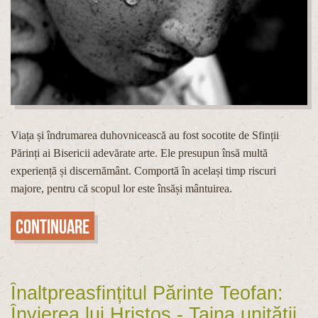
Viața și îndrumarea duhovnicească au fost socotite de Sfinții
Părinți ai Bisericii adevărate arte. Ele presupun însă multă
experiență și discernământ. Comportă în același timp riscuri
majore, pentru că scopul lor este însăși mântuirea.
Continuare
Înaltpreasfințitul Părinte Teofan:
Învierea lui Hristos - Taina unității