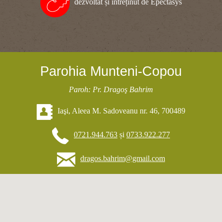
dezvoltat și întreținut de Epectasys
Parohia Munteni-Copou
Paroh: Pr. Dragoş Bahrim
Iaşi, Aleea M. Sadoveanu nr. 46, 700489
0721.944.763
și
0733.922.277
dragos.bahrim@gmail.com