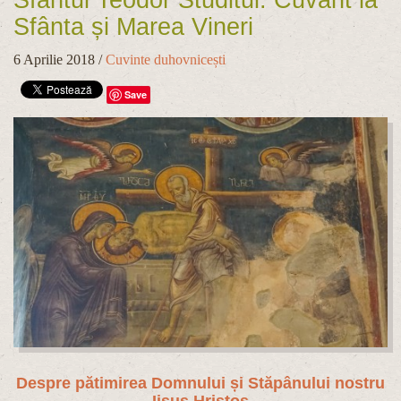
Sfântul Teodor Studitul: Cuvânt la
Sfânta și Marea Vineri
6 Aprilie 2018
/
Cuvinte duhovnicești
Save
Despre pătimirea Domnului și Stăpânului nostru
Iisus Hristos