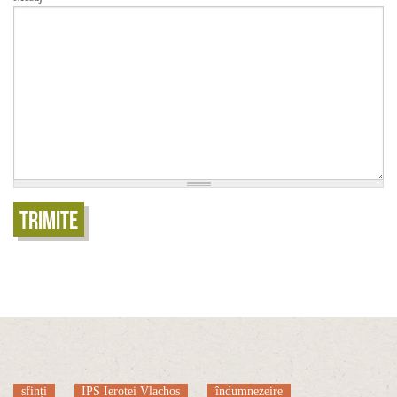
Trimite
sfinți
IPS Ierotei Vlachos
îndumnezeire