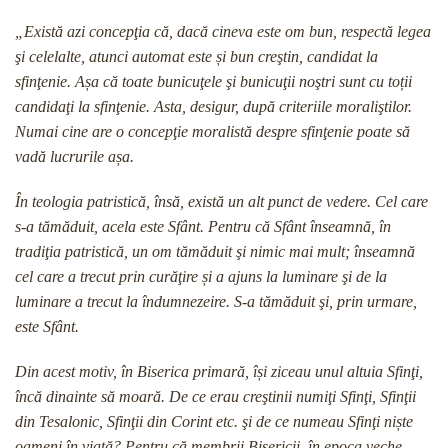
„Există azi concepţia că, dacă cineva este om bun, respectă legea
şi celelalte, atunci automat este și bun creştin, candidat la
sfinţenie. Așa că toate bunicuţele şi bunicuţii noştri sunt cu toții
candidaţi la sfinţenie. Asta, desigur, după criteriile moraliştilor.
Numai cine are o concepţie moralistă despre sfinţenie poate să
vadă lucrurile așa.
În teologia patristică, însă, există un alt punct de vedere. Cel care
s-a tămăduit, acela este Sfânt. Pentru că Sfânt înseamnă, în
tradiţia patristică, un om tămăduit şi nimic mai mult; înseamnă
cel care a trecut prin curăţire și a ajuns la luminare şi de la
luminare a trecut la îndumnezeire. S-a tămăduit şi, prin urmare,
este Sfânt.
Din acest motiv, în Biserica primară, își ziceau unul altuia Sfinţi,
încă dinainte să moară. De ce erau creştinii numiţi Sfinţi, Sfinţii
din Tesalonic, Sfinţii din Corint etc. şi de ce numeau Sfinţi niște
oameni în viaţă? Pentru că membrii Bisericii, în epoca veche,