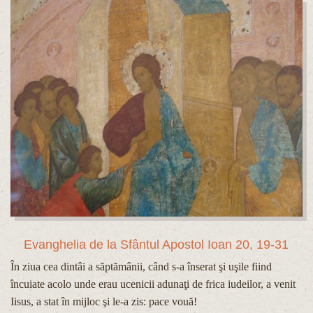
Evanghelia de la Sfântul Apostol Ioan 20, 19-31
În ziua cea dintâi a săptămânii, când s-a înserat şi uşile fiind
încuiate acolo unde erau ucenicii adunaţi de frica iudeilor, a venit
Iisus, a stat în mijloc şi le-a zis: pace vouă!