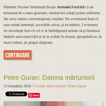
Părintele Nicolae Steinhardt începe
Jurnalul Fericirii
cu un
testament de o mare gravitate, oferind trei soluţii pentru izbăvirea
din orice sistem concentraţionar, totalitar. Ne avertizează însă că
sunt soluţii omeneşti, accesibile oricui, şi nu mistice. Lecturarea
lor dovedeşte însă că cel ce le îmbrăţişează trebuie să-şi biruiască
limitele autoconservării şi să se avânte în eroism, apropiindu-se, în
mod evident, de pragul sfinţeniei.
Continuare
Petre Guran: Datoria mărturisirii
3 Octombrie 2018
/
Cuvinte duhovnicești
/
Petre Guran
Save