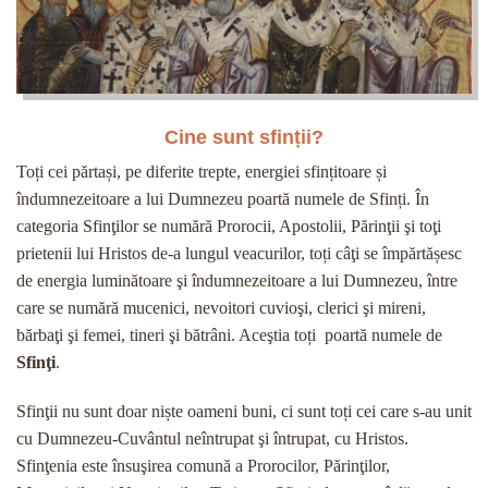
Cine sunt sfinții?
Toți cei părtași, pe diferite trepte, energiei sfințitoare și
îndumnezeitoare a lui Dumnezeu poartă numele de Sfinți. În
categoria Sfinţilor se numără Prorocii, Apostolii, Părinţii şi toţi
prietenii lui Hristos de-a lungul veacurilor, toți câţi se împărtășesc
de energia luminătoare şi îndumnezeitoare a lui Dumnezeu, între
care se numără mucenici, nevoitori cuvioşi, clerici şi mireni,
bărbaţi şi femei, tineri şi bătrâni. Aceştia toți poartă numele de
Sfinţi
.
Sfinţii nu sunt doar niște oameni buni, ci sunt toți cei care s-au unit
cu Dumnezeu-Cuvântul neîntrupat şi întrupat, cu Hristos.
Sfinţenia este însuşirea comună a Prorocilor, Părinţilor,