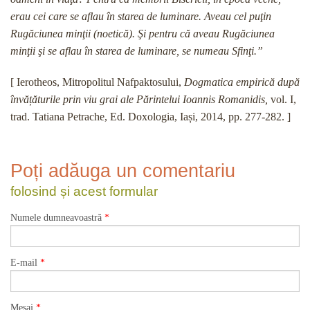
erau cei care se aflau în starea de luminare. Aveau cel puţin
Rugăciunea minţii (noetică). Şi pentru că aveau Rugăciunea
minţii şi se aflau în starea de luminare, se numeau Sfinţi.”
[ Ierotheos, Mitropolitul Nafpaktosului,
Dogmatica empirică după
învățăturile prin viu grai ale Părintelui Ioannis Romanidis,
vol. I,
trad. Tatiana Petrache, Ed. Doxologia, Iași, 2014, pp. 277-282. ]
Poți adăuga un comentariu
folosind și acest formular
Numele dumneavoastră
*
E-mail
*
Mesaj
*