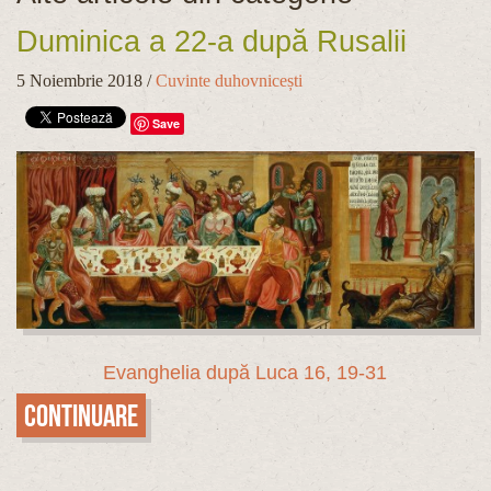
Duminica a 22-a după Rusalii
5 Noiembrie 2018
/
Cuvinte duhovnicești
Save
Evanghelia după Luca 16, 19-31
Continuare