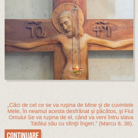
„Căci de cel ce se va ruşina de Mine şi de cuvintele
Mele, în neamul acesta desfrânat şi păcătos, şi Fiul
Omului Se va ruşina de el, când va veni întru slava
Tatălui său cu sfinţii îngeri.” (Marcu 8, 38).
Continuare