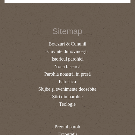
Sitemap
Botezuri & Cununii
Cuvinte duhovnicești
Istoricul parohiei
Noua biserică
Parohia noastră, în presă
Patristica
Slujbe și evenimente deosebite
Știri din parohie
Teologie
Preotul paroh
Fotografii