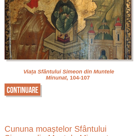
Viața Sfântului Simeon din Muntele
Minunat,
104-107
Continuare
Cununa moaștelor Sfântului