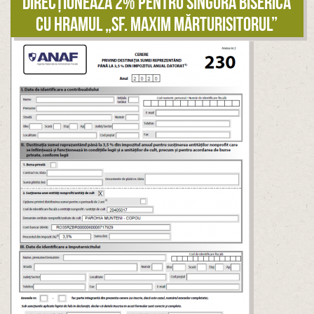
Direcționează 2% pentru singura biserică
cu hramul „Sf. Maxim Mărturisitorul”