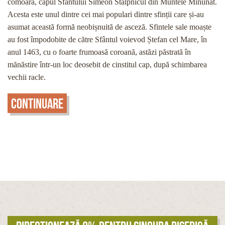
comoară, capul Sfântului Simeon Stâlpnicul din Muntele Minunat.
Acesta este unul dintre cei mai populari dintre sfinții care și-au
asumat această formă neobișnuită de asceză. Sfintele sale moaște
au fost împodobite de către Sfântul voievod Ștefan cel Mare, în
anul 1463, cu o foarte frumoasă coroană, astăzi păstrată în
mănăstire într-un loc deosebit de cinstitul cap, după schimbarea
vechii racle.
Continuare