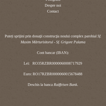
Despre noi
Contact
Puteți sprijini prin donaţii construcţia noului complex parohial
Sf.
Maxim Mărturisitorul - Sf. Grigore Palama
Cont bancar (IBAN):
Lei: RO35RZBR0000060008717929
Euro: RO17RZBR0000060015678488
Deschis la banca
Raiffeisen Bank
.