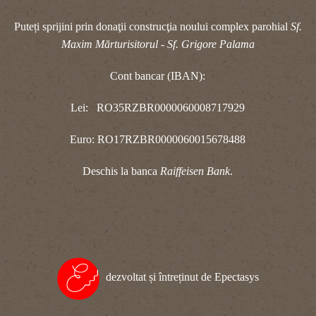
Puteți sprijini prin donaţii construcţia noului complex parohial
Sf.
Maxim Mărturisitorul - Sf. Grigore Palama
Cont bancar (IBAN):
Lei: RO35RZBR0000060008717929
Euro: RO17RZBR0000060015678488
Deschis la banca
Raiffeisen Bank
.
dezvoltat și întreținut de Epectasys