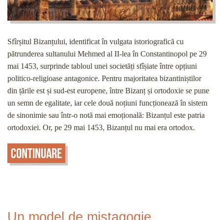
Sfîrșitul Bizanțului, identificat în vulgata istoriografică cu
pătrunderea sultanului Mehmed al II-lea în Constantinopol pe 29
mai 1453, surprinde tabloul unei societăți sfîșiate între opțiuni
politico-religioase antagonice. Pentru majoritatea bizantiniștilor
din țările est și sud-est europene, între Bizanț și ortodoxie se pune
un semn de egalitate, iar cele două noțiuni funcționează în sistem
de sinonimie sau într-o notă mai emoțională: Bizanțul este patria
ortodoxiei. Or, pe 29 mai 1453, Bizanțul nu mai era ortodox.
Continuare
Un model de mistagogie