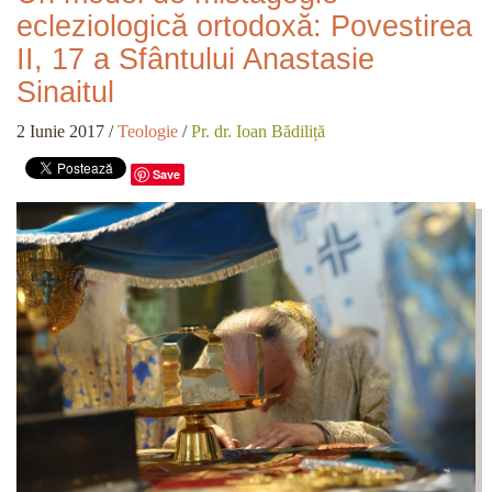
ecleziologică ortodoxă: Povestirea
II, 17 a Sfântului Anastasie
Sinaitul
2 Iunie 2017
/
Teologie
/
Pr. dr. Ioan Bădiliță
Save