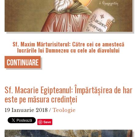
Sf. Maxim Mărturisitorul: Către cei ce amestecă
lucrările lui Dumnezeu cu cele ale diavolului
Continuare
Sf. Macarie Egipteanul: Împărtășirea de har
este pe măsura credinței
19 Ianuarie 2018
/
Teologie
Save