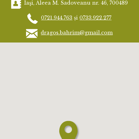
Iaşi, Aleea M. Sadoveanu nr. 46, 700489
0721.944.763
și
0733.922.277
dragos.bahrim@gmail.com