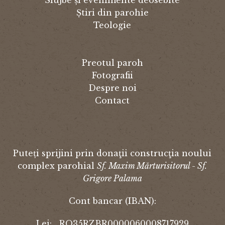
Știri din parohie
Teologie
Preotul paroh
Fotografii
Despre noi
Contact
Puteți sprijini prin donaţii construcţia noului
complex parohial
Sf. Maxim Mărturisitorul - Sf.
Grigore Palama
Cont bancar (IBAN):
Lei: RO35RZBR0000060008717929