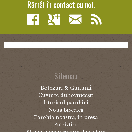
Rămâi în contact cu noi!
Sitemap
Botezuri & Cununii
Cuvinte duhovnicești
Istoricul parohiei
Noua biserică
Parohia noastră, în presă
Patristica
Slujbe și evenimente deosebite