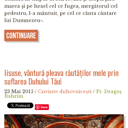
marea şi pe Israel cel ce fugea, mergătorul cel
pedestru, l-a mântuit, pe cel ce cânta cântare
lui Dumnezeu».
Continuare
Iisuse, vântură pleava răutăților mele prin
suflarea Duhului Tău!
23 Mai 2015
/
Cuvinte duhovnicești
/
Pr. Dragoș
Bahrim
Save