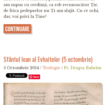
am supus cu credință, ca rob recunoscător Ție,
de frica pedepselor nu Ți-am slujit. Cu ce ochi,
dar, voi privi la Tine?
Continuare
Sfântul Ioan al Evhaitelor (5 octombrie)
5 Octombrie 2014
/
Teologie
/
Pr. Dragoș Bahrim
Save