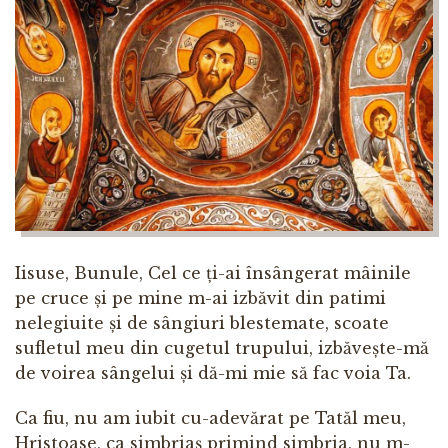
Iisuse, Bunule, Cel ce ți-ai însângerat mâinile
pe cruce și pe mine m-ai izbăvit din patimi
nelegiuite și de sângiuri blestemate, scoate
sufletul meu din cugetul trupului, izbăvește-mă
de voirea sângelui și dă-mi mie să fac voia Ta.
Ca fiu, nu am iubit cu-adevărat pe Tatăl meu,
Hristoase, ca simbriaș primind simbria, nu m-