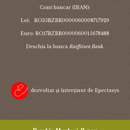
Cont bancar (IBAN):
Lei: RO35RZBR0000060008717929
Euro: RO17RZBR0000060015678488
Deschis la banca
Raiffeisen Bank
.
dezvoltat și întreținut de Epectasys