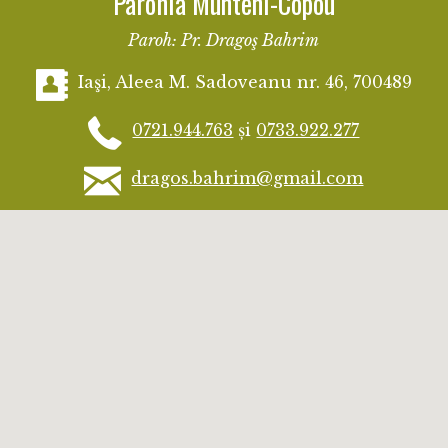
Parohia Munteni-Copou
Paroh: Pr. Dragoş Bahrim
Iaşi, Aleea M. Sadoveanu nr. 46, 700489
0721.944.763
și
0733.922.277
dragos.bahrim@gmail.com