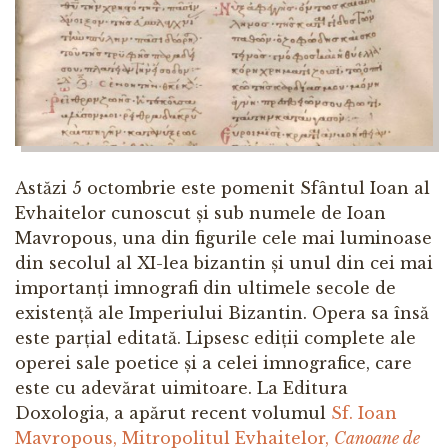
Astăzi 5 octombrie este pomenit Sfântul Ioan al
Evhaitelor cunoscut și sub numele de Ioan
Mavropous, una din figurile cele mai luminoase
din secolul al XI-lea bizantin și unul din cei mai
importanți imnografi din ultimele secole de
existență ale Imperiului Bizantin. Opera sa însă
este parțial editată. Lipsesc ediții complete ale
operei sale poetice și a celei imnografice, care
este cu adevărat uimitoare. La Editura
Doxologia, a apărut recent volumul
Sf. Ioan
Mavropous, Mitropolitul Evhaitelor,
Canoane de