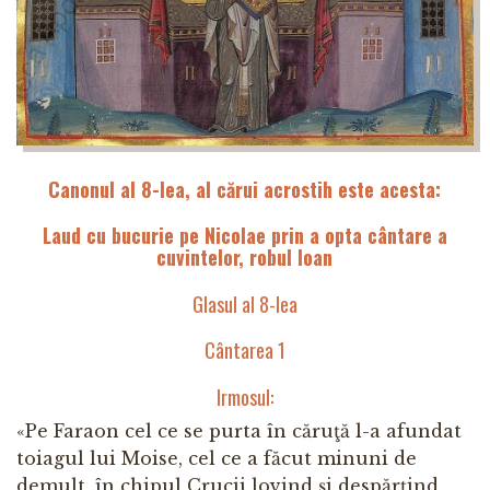
Canonul al 8-lea, al cărui acrostih este acesta:
Laud cu bucurie pe Nicolae prin a opta cântare a
cuvintelor, robul Ioan
Glasul al 8-lea
Cântarea 1
Irmosul:
«Pe Faraon cel ce se purta în căruţă l-a afundat
toiagul lui Moise, cel ce a făcut minuni de
demult, în chipul Crucii lovind şi despărţind