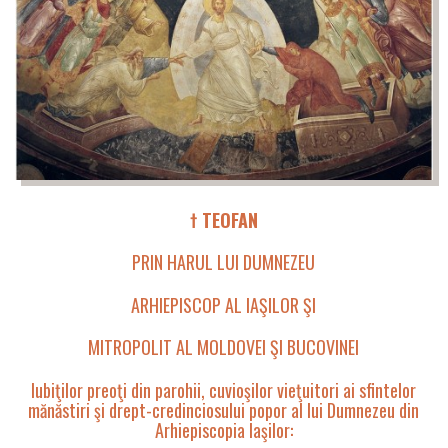
† TEOFAN
PRIN HARUL LUI DUMNEZEU
ARHIEPISCOP AL IAŞILOR ŞI
MITROPOLIT AL MOLDOVEI ŞI BUCOVINEI
Iubiţilor preoţi din parohii, cuvioşilor vieţuitori ai sfintelor
mănăstiri şi drept-credinciosului popor al lui Dumnezeu din
Arhiepiscopia Iaşilor: