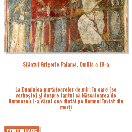
Sfântul Grigorie Palama, Omilia a 18-a
La Duminica purtătoarelor de mir; în care [se
vorbeşte] şi despre faptul că Născătoarea de
Dumnezeu L-a văzut cea dintâi pe Domnul înviat din
morţi
Continuare