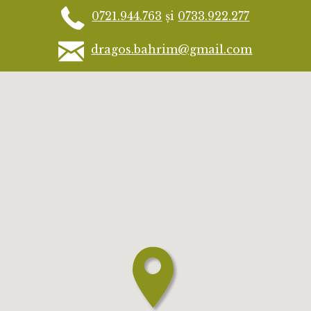
0721.944.763
și
0733.922.277
dragos.bahrim@gmail.com