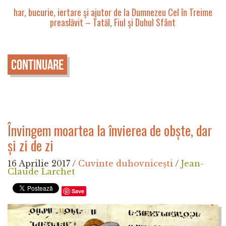
har, bucurie, iertare şi ajutor de la Dumnezeu Cel în Treime
preaslăvit – Tatăl, Fiul şi Duhul Sfânt
Continuare
Învingem moartea la învierea de obște, dar
și zi de zi
16 Aprilie 2017
/
Cuvinte duhovnicești
/
Jean-
Claude Larchet
Save