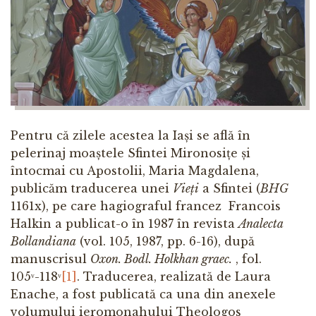
Pentru că zilele acestea la Iași se află în
pelerinaj moaștele Sfintei Mironosițe și
întocmai cu Apostolii, Maria Magdalena,
publicăm traducerea unei
Vieți
a Sfintei (
BHG
1161x), pe care hagiograful francez Francois
Halkin a publicat-o în 1987 în revista
Analecta
Bollandiana
(vol. 105, 1987, pp. 6-16), după
manuscrisul
Oxon. Bodl. Holkhan graec.
, fol.
105ᵛ-118ᵛ
[1]
. Traducerea, realizată de Laura
Enache, a fost publicată ca una din anexele
volumului ieromonahului Theologos