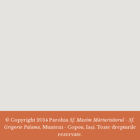
© Copyright 2014 Parohia
Sf. Maxim Mărturisitorul - Sf.
Grigorie Palama
, Munteni - Copou, Iași. Toate drepturile
rezervate.