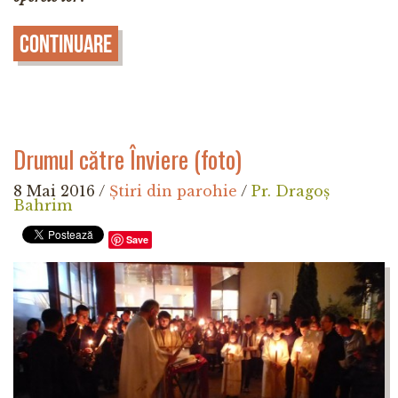
Continuare
Drumul către Înviere (foto)
8 Mai 2016
/
Știri din parohie
/
Pr. Dragoș
Bahrim
Save