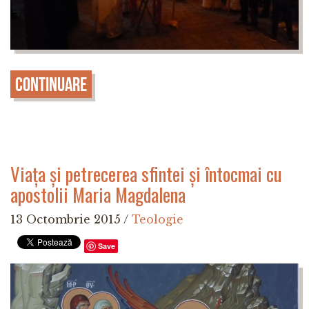
Continuare
Viața și petrecerea sfintei și întocmai cu
apostolii Maria Magdalena
13 Octombrie 2015
/
Teologie
Save