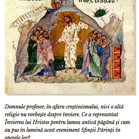
Domnule profesor, în afara creștinismului, nici o altă
religie nu vorbește despre înviere. Ce a reprezentat
Învierea lui Hristos pentru lumea antică păgână și cum
au pus în lumină acest eveniment Sfinții Părinți în
operele lor?