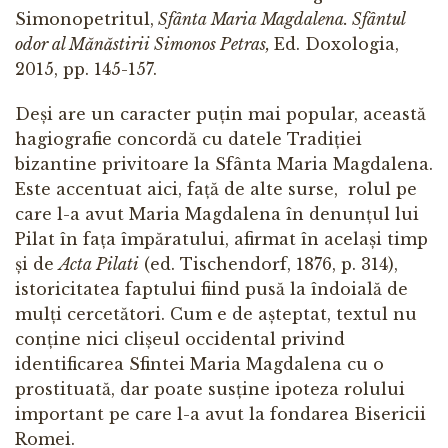
Simonopetritul,
Sfânta Maria Magdalena. Sfântul
odor al Mănăstirii Simonos Petras,
Ed. Doxologia,
2015, pp. 145-157.
Deși are un caracter puțin mai popular, această
hagiografie concordă cu datele Tradiției
bizantine privitoare la Sfânta Maria Magdalena.
Este accentuat aici, față de alte surse, rolul pe
care l-a avut Maria Magdalena în denunțul lui
Pilat în fața împăratului, afirmat în același timp
și de
Acta Pilati
(ed. Tischendorf, 1876, p. 314),
istoricitatea faptului fiind pusă la îndoială de
mulți cercetători. Cum e de așteptat, textul nu
conține nici clișeul occidental privind
identificarea Sfintei Maria Magdalena cu o
prostituată, dar poate susține ipoteza rolului
important pe care l-a avut la fondarea Bisericii
Romei.