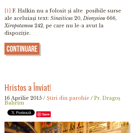
[1]
F. Halkin nu a folosit și alte posibile surse
ale aceluiași text:
Sinaiticus
20,
Dionysiou
666,
Xiropotamou
242, pe care nu le-a avut la
dispoziție.
Continuare
Hristos a Înviat!
16 Aprilie 2015
/
Știri din parohie
/
Pr. Dragoș
Bahrim
Save