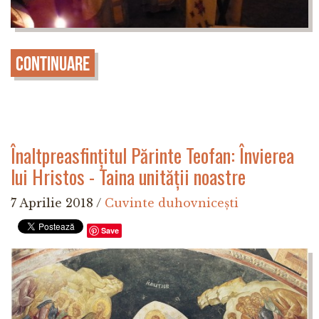
Continuare
Înaltpreasfințitul Părinte Teofan: Învierea
lui Hristos - Taina unității noastre
7 Aprilie 2018
/
Cuvinte duhovnicești
Save