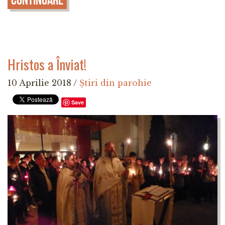
Hristos a Înviat!
10 Aprilie 2018
/
Știri din parohie
Save