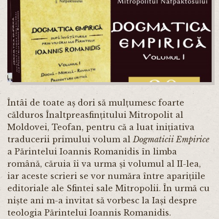
Întâi de toate aș dori să mulțumesc foarte
călduros Înaltpreasfințitului Mitropolit al
Moldovei, Teofan, pentru că a luat inițiativa
traducerii primului volum al
Dogmaticii Empirice
a Părintelui Ioannis Romanidis în limba
română, căruia îi va urma și volumul al II-lea,
iar aceste scrieri se vor număra între aparițiile
editoriale ale Sfintei sale Mitropolii. În urmă cu
niște ani m-a invitat să vorbesc la Iași despre
teologia Părintelui Ioannis Romanidis.