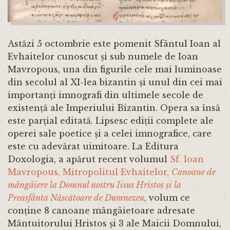
Astăzi 5 octombrie este pomenit Sfântul Ioan al
Evhaitelor cunoscut și sub numele de Ioan
Mavropous, una din figurile cele mai luminoase
din secolul al XI-lea bizantin și unul din cei mai
importanți imnografi din ultimele secole de
existență ale Imperiului Bizantin. Opera sa însă
este parțial editată. Lipsesc ediții complete ale
operei sale poetice și a celei imnografice, care
este cu adevărat uimitoare. La Editura
Doxologia, a apărut recent volumul
Sf. Ioan
Mavropous, Mitropolitul Evhaitelor,
Canoane de
mângâiere la Domnul nostru Iisus Hristos și la
Preasfânta Născătoare de Dumnezeu
, volum ce
conține 8 canoane mângâietoare adresate
Mântuitorului Hristos și 3 ale Maicii Domnului,