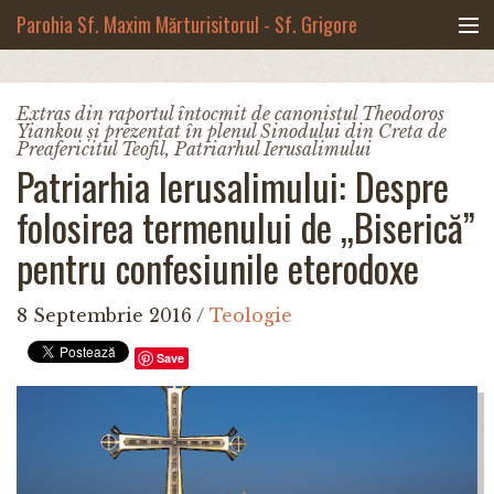
Mergi la conţinutul principal
Parohia Sf. Maxim Mărturisitorul - Sf. Grigore
Palama, Copou - Iași
Noua biserică
Extras din raportul întocmit de canonistul Theodoros
Yiankou și prezentat în plenul Sinodului din Creta de
Botezuri & Cununii
Preafericitul Teofil, Patriarhul Ierusalimului
Patriarhia Ierusalimului: Despre
Teologie & Cuvinte duhovnicești
folosirea termenului de „Biserică”
Fotografii
pentru confesiunile eterodoxe
Preotul paroh
8 Septembrie 2016
/
Teologie
Save
Program liturgic
Despre noi
Contact