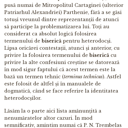
pusă numai de Mitropolitul Cartaginei (ulterior
Patriarhul Alexandriei) Parthenie, fără a se găsi
totuși vreunul dintre reprezentanții de atunci
să participe la problematizarea lui. Toți au
considerat ca absolut logică folosirea
termenului de
biserică
pentru heterodocși.
Lipsa oricărei contestații, atunci și anterior, cu
privire la folosirea termenului de
biserică
cu
privire la alte confesiuni creștine se datorează
în mod sigur faptului că acest termen este la
bază un termen tehnic (
terminus technicus
). Astfel
este folosit de altfel și în manualele de
dogmatică, când se face referire la identitatea
heterodocșilor.
Lăsăm la o parte aici lista amănunțită a
nenumăratelor altor cazuri. În mod
semnificativ, amintim numai că P. N. Trembelas