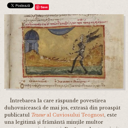
Save
Întrebarea la care răspunde povestirea
duhovnicească de mai jos, extrasă din proaspăt
publicatul
Tezaur
al Cuviosului Teognost
, este
una legitimă și frământă mințile multor