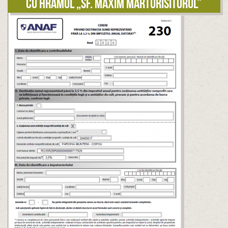
cu hramul „Sf. Maxim Mărturisitorul”