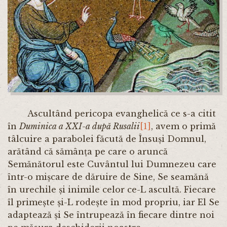
Ascultând pericopa evanghelică ce s-a citit
în
Duminica a XXI-a după Rusalii
[1]
, avem o primă
tâlcuire a parabolei făcută de Însuși Domnul,
arătând că sămânța pe care o aruncă
Semănătorul este Cuvântul lui Dumnezeu care
într-o mișcare de dăruire de Sine, Se seamănă
în urechile și inimile celor ce-L ascultă. Fiecare
îl primește și-L rodește în mod propriu, iar El Se
adaptează și Se întrupează în fiecare dintre noi