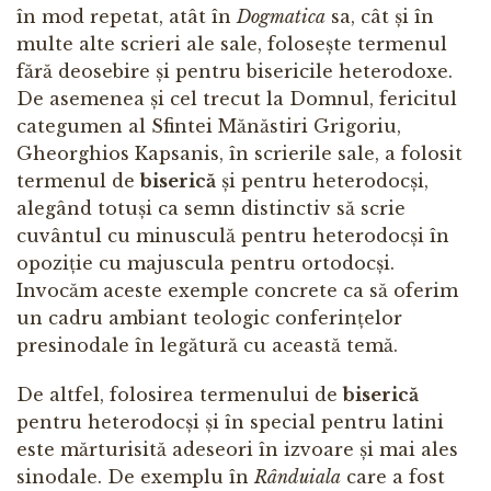
în mod repetat, atât în
Dogmatica
sa, cât și în
multe alte scrieri ale sale, folosește termenul
fără deosebire și pentru bisericile heterodoxe.
De asemenea și cel trecut la Domnul, fericitul
categumen al Sfintei Mănăstiri Grigoriu,
Gheorghios Kapsanis, în scrierile sale, a folosit
termenul de
biserică
și pentru heterodocși,
alegând totuși ca semn distinctiv să scrie
cuvântul cu minusculă pentru heterodocși în
opoziție cu majuscula pentru ortodocși.
Invocăm aceste exemple concrete ca să oferim
un cadru ambiant teologic conferințelor
presinodale în legătură cu această temă.
De altfel, folosirea termenului de
biserică
pentru heterodocși și în special pentru latini
este mărturisită adeseori în izvoare și mai ales
sinodale. De exemplu în
Rânduiala
care a fost