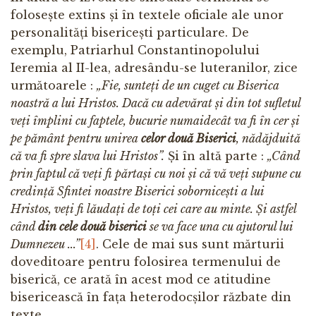
folosește extins și în textele oficiale ale unor
personalități bisericești particulare. De
exemplu, Patriarhul Constantinopolului
Ieremia al II-lea, adresându-se luteranilor, zice
următoarele :
„Fie, sunteți de un cuget cu Biserica
noastră a lui Hristos. Dacă cu adevărat și din tot sufletul
veți împlini cu faptele, bucurie numaidecât va fi în cer și
pe pământ pentru unirea
celor două Biserici
, nădăjduită
că va fi spre slava lui Hristos”.
Și în altă parte :
„Când
prin faptul că veți fi părtași cu noi și că vă veți supune cu
credință Sfintei noastre Biserici sobornicești a lui
Hristos, veți fi lăudați de toți cei care au minte. Și astfel
când
din cele două biserici
se va face una cu ajutorul lui
Dumnezeu ...”
[4]
. Cele de mai sus sunt mărturii
doveditoare pentru folosirea termenului de
biserică, ce arată în acest mod ce atitudine
bisericească în fața heterodocșilor răzbate din
texte.