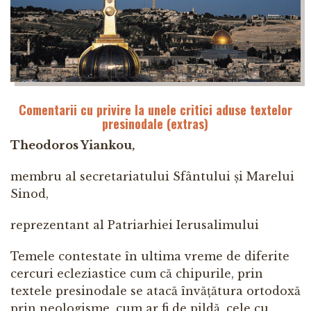
Comentarii cu privire la unele critici aduse textelor
presinodale (extras)
Theodoros Yiankou,
membru al secretariatului Sfântului și Marelui
Sinod,
reprezentant al Patriarhiei Ierusalimului
Temele contestate în ultima vreme de diferite
cercuri ecleziastice cum că chipurile, prin
textele presinodale se atacă învățătura ortodoxă
prin neologisme, cum ar fi de pildă, cele cu