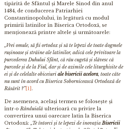
tipărită de Sfântul și Marele Sinod din anul
1484, de conducerea Patriarhiei
Constantinopolului, în legătură cu modul
primirii latinilor în Biserica Ortodoxă, se
menționează printre altele și următoarele:
„Vrei omule, să fii ortodox și să te lepezi de toate dogmele
rușinoase și străine ale latinilor, adică cele privitoare la
purcederea Duhului Sfânt, că rău cugetă și slăvesc că
purcede și de la Fiul, dar și de azimile cele liturghisite de
ei și de celelalte obiceiuri
ale bisericii acelora
, toate câte
nu sunt în acord cu Biserica Sobornicească Ortodoxă de
Răsărit ?”
[1]
.
De asemenea, același termen se folosește și
într-o
Rânduială
ulterioară cu privire la
convertirea unui oarecare latin la Biserica
Ortodoxă:
„Te întorci și te lepezi de inovația
Bisericii