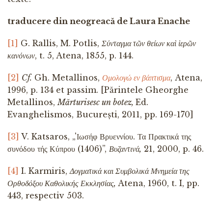
traducere din neogreacă de Laura Enache
[1]
G. Rallis, M. Potlis,
Σύνταγμα τῶν θείων καὶ ἱερῶν
κανόνων
, t. 5, Atena, 1855, p. 144.
[2]
Cf.
Gh. Metallinos,
Ομολογώ εν βάπτισμα
, Atena,
1996, p. 134 et passim. [Părintele Gheorghe
Metallinos,
Mărturisesc un botez,
Ed.
Evanghelismos, București, 2011, pp. 169-170]
[3]
V. Katsaros, „'Ιωσήφ Βρυεννίου. Τα Πρακτικά της
συνόδου τής Κύπρου (1406)”,
Βυζαντινά,
21, 2000, p. 46.
[4]
I. Karmiris,
Δογματικά και Συμβολικά Μνημεία της
Ορθοδόξου Καθολικής Εκκλησίας,
Atena, 1960, t. I, pp.
443, respectiv 503.