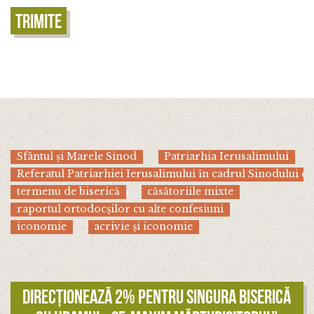
Trimite
Sfântul și Marele Sinod
Patriarhia Ierusalimului
Referatul Patriarhiei Ierusalimului în cadrul Sinodului di
termenu de biserică
căsătoriile mixte
raportul ortodocșilor cu alte confesiuni
iconomie
acrivie și iconomie
Direcționează 2% pentru singura biserică