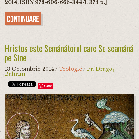
2014, ISBN 978-606-666-344-1, 378 p.]
Continuare
Hristos este Semănătorul care Se seamănă
pe Sine
13 Octombrie 2014
/
Teologie
/
Pr. Dragoș
Bahrim
Save