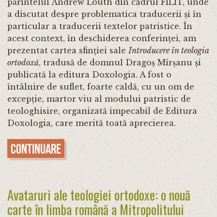
părintelui Andrew Louth din cadrul FILIT, unde
a discutat despre problematica traducerii și în
particular a traducerii textelor patristice. În
acest context, în deschiderea conferinței, am
prezentat cartea sfinției sale
Introducere în teologia
ortodoxă
, tradusă de domnul Dragoș Mîrșanu și
publicată la editura Doxologia. A fost o
întâlnire de suflet, foarte caldă, cu un om de
excepție, martor viu al modului patristic de
teologhisire, organizată impecabil de Editura
Doxologia, care merită toată aprecierea.
Continuare
Avataruri ale teologiei ortodoxe: o nouă
carte în limba română a Mitropolitului