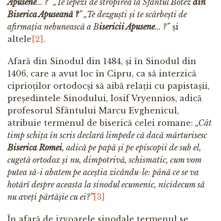
Apusene
... ?” „Te lepezi de stropirea la Sfântul Botez
din
Biserica Apuseană ?
” „Te dezguști și te scârbești de
afirmația nebunească a B
isericii Apusene
... ?”
și
altele
[2]
.
Afară din Sinodul din 1484, și în Sinodul din
1406, care a avut loc în Cipru, ca să interzică
ciprioților ortodocși să aibă relații cu papistașii,
președintele Sinodului, Iosif Vryennios, adică
profesorul Sfântului Marcu Evghenicul,
atribuie termenul de biserică celei romane:
„Cât
timp schița în scris declară limpede că dacă mărturisesc
Biserica Romei
, adică pe papă și pe episcopii de sub el,
cugetă ortodox și nu, dimpotrivă, schismatic, cum vom
putea să-i abatem pe aceștia zicându-le: până ce se va
hotărî despre aceasta la sinodul ecumenic, nicidecum să
nu aveți părtășie cu ei?”
[3]
În afară de izvoarele sinodale termenul se