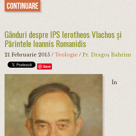
Continuare
Gânduri despre IPS Ierotheos Vlachos și
Părintele Ioannis Romanidis
21 Februarie 2015
/
Teologie
/
Pr. Dragoș Bahrim
Save
În