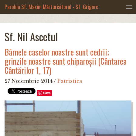
Mergi la conţinutul principal
Parohia Sf. Maxim Mărturisitorul - Sf. Grigore
Palama, Copou - Iași
Noua biserică
Sf. Nil Ascetul
Botezuri & Cununii
Bârnele caselor noastre sunt cedrii;
Teologie & Cuvinte duhovnicești
grinzile noastre sunt chiparoșii (Cântarea
Cântărilor 1, 17)
Fotografii
27 Noiembrie 2014
/
Patristica
Preotul paroh
Save
Program liturgic
Despre noi
Contact