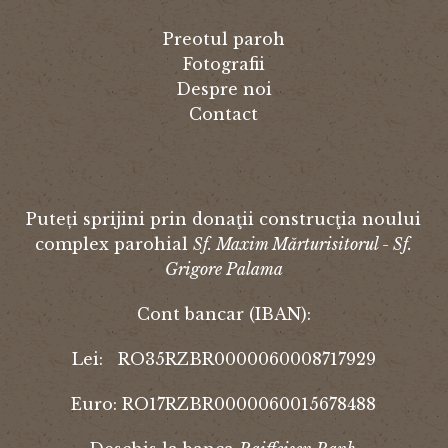
Preotul paroh
Fotografii
Despre noi
Contact
Puteți sprijini prin donaţii construcţia noului
complex parohial
Sf. Maxim Mărturisitorul - Sf.
Grigore Palama
Cont bancar (IBAN):
Lei: RO35RZBR0000060008717929
Euro: RO17RZBR0000060015678488