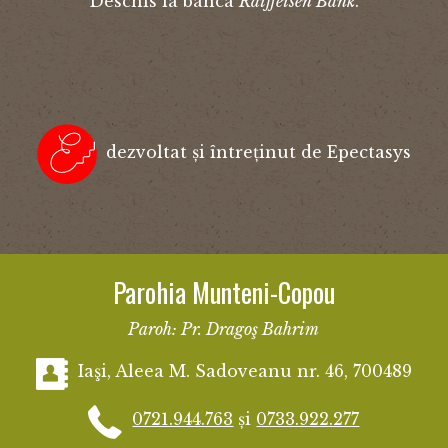
Deschis la banca
Raiffeisen Bank
.
dezvoltat și întreținut de Epectasys
Parohia Munteni-Copou
Paroh: Pr. Dragoş Bahrim
Iaşi, Aleea M. Sadoveanu nr. 46, 700489
0721.944.763
și
0733.922.277