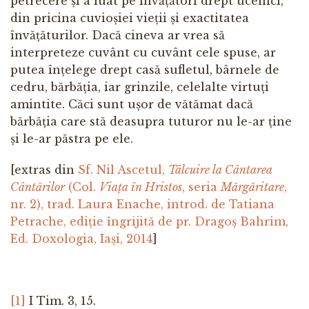
petrecere și a luat pe învățători drept ucenici,
din pricina cuvioșiei vieții și exactitatea
învățăturilor. Dacă cineva ar vrea să
interpreteze cuvânt cu cuvânt cele spuse, ar
putea înțelege drept casă sufletul, bârnele de
cedru, bărbăția, iar grinzile, celelalte virtuți
amintite. Căci sunt ușor de vătămat dacă
bărbăția care stă deasupra tuturor nu le-ar ține
și le-ar păstra pe ele.
[extras din
Sf. Nil Ascetul,
Tâlcuire la Cântarea
Cântărilor
(Col.
Viața în Hristos
, seria
Mărgăritare
,
nr. 2), trad. Laura Enache, introd. de Tatiana
Petrache, ediție îngrijită de pr. Dragoș Bahrim,
Ed. Doxologia, Iași, 2014
]
[1]
I Tim. 3, 15.