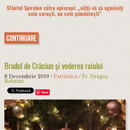
Sfântul Spiridon către episcopi: „siliți-vă să agonisiți
cele cerești, nu cele pământești”
Continuare
Bradul de Crăciun și vederea raiului
8 Decembrie 2019
/
Patristica
/
Pr. Dragoș
Bahrim
Save