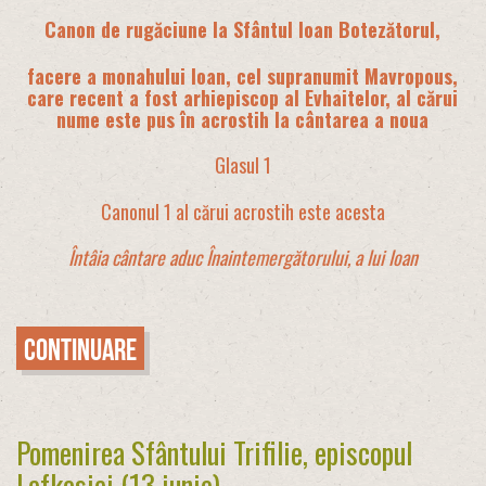
Canon de rugăciune la Sfântul Ioan Botezătorul,
facere a monahului Ioan, cel supranumit Mavropous,
care recent a fost arhiepiscop al Evhaitelor, al cărui
nume este pus în acrostih la cântarea a noua
Glasul 1
Canonul 1 al cărui acrostih este acesta
Întâia cântare aduc Înaintemergătorului, a lui Ioan
Continuare
Pomenirea Sfântului Trifilie, episcopul
Lefkosiei (13 iunie)