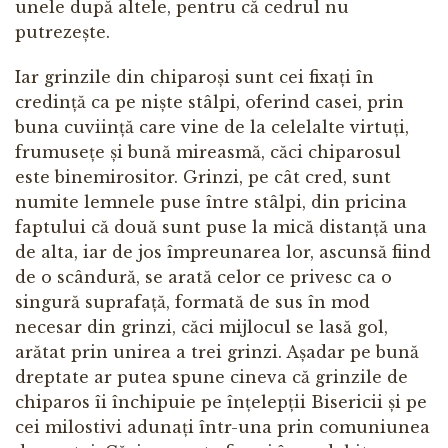
unele după altele, pentru că cedrul nu
putrezește.
Iar grinzile din chiparoși sunt cei fixați în
credință ca pe niște stâlpi, oferind casei, prin
buna cuviință care vine de la celelalte virtuți,
frumusețe și bună mireasmă, căci chiparosul
este binemirositor. Grinzi, pe cât cred, sunt
numite lemnele puse între stâlpi, din pricina
faptului că două sunt puse la mică distanță una
de alta, iar de jos împreunarea lor, ascunsă fiind
de o scândură, se arată celor ce privesc ca o
singură suprafață, formată de sus în mod
necesar din grinzi, căci mijlocul se lasă gol,
arătat prin unirea a trei grinzi. Așadar pe bună
dreptate ar putea spune cineva că grinzile de
chiparos îi închipuie pe înțelepții Bisericii și pe
cei milostivi adunați într-una prin comuniunea