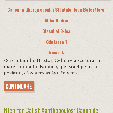
Canon la tăierea capului Sfântului Ioan Botezătorul
Al lui Andrei
Glasul al 8-lea
Cântarea 1
Irmosul:
«Să cântăm lui Hristos, Celui ce a scuturat în
mare tirania lui Faraon și pe Israel pe uscat l-a
povățuit, că S-a preaslăvit în veci»
Continuare
Nichifor Calist Xanthopoulos: Canon de