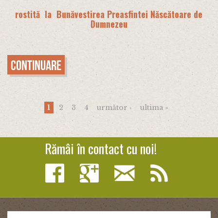
rostită la Bunăvestirea Preasfintei Născătoare de
Dumnezeu
Continuare
Pagini
1
2
3
4
următor ›
ultima »
Rămâi în contact cu noi!