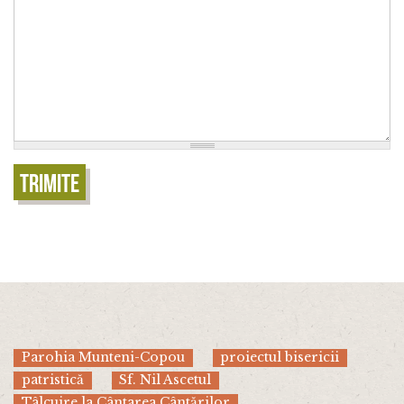
Trimite
Parohia Munteni-Copou
proiectul bisericii
patristică
Sf. Nil Ascetul
Tâlcuire la Cântarea Cântărilor