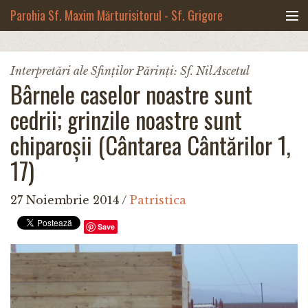
Mergi la conţinutul principal
Parohia Sf. Maxim Mărturisitorul - Sf. Grigore
Palama, Copou - Iași
Noua biserică
Interpretări ale Sfinților Părinți: Sf. Nil Ascetul
Bârnele caselor noastre sunt
Botezuri & Cununii
cedrii; grinzile noastre sunt
Teologie & Cuvinte duhovnicești
chiparoșii (Cântarea Cântărilor 1,
Fotografii
17)
Preotul paroh
27 Noiembrie 2014
/
Patristica
Program liturgic
Save
Despre noi
Contact