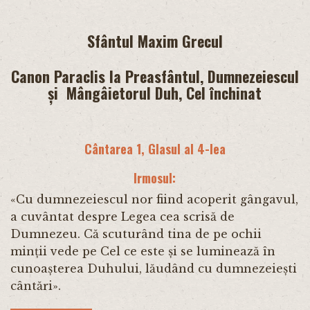
Sfântul Maxim Grecul
Canon Paraclis la Preasfântul, Dumnezeiescul
și Mângâietorul
Duh, Cel închinat
Cântarea 1, Glasul al 4-lea
Irmosul:
«Cu dumnezeiescul nor fiind acoperit gângavul,
a cuvântat despre Legea cea scrisă de
Dumnezeu. Că scuturând tina de pe ochii
minții vede pe Cel ce este și se luminează în
cunoașterea Duhului, lăudând cu dumnezeiești
cântări».