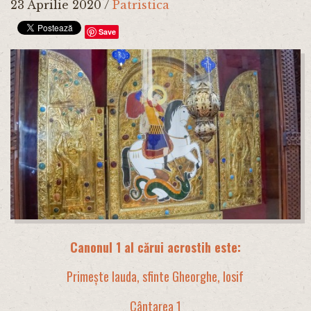
23 Aprilie 2020
/
Patristica
Save
Canonul 1 al cărui acrostih este:
Primește lauda, sfinte Gheorghe, Iosif
Cântarea 1