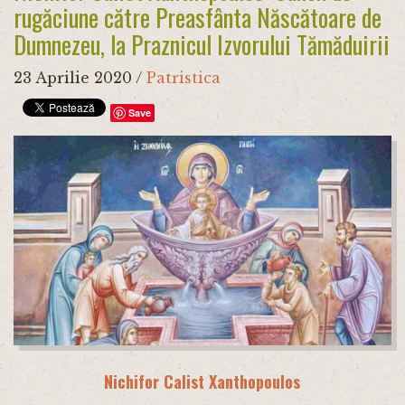
rugăciune către Preasfânta Născătoare de
Dumnezeu, la Praznicul Izvorului Tămăduirii
23 Aprilie 2020
/
Patristica
Save
Nichifor Calist Xanthopoulos