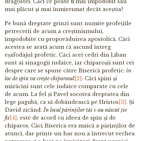
dragostei. Căci ce poate fi mai împodobit sau
mai plăcut și mai înmiresmat decât aceștia?
Pe bună dreptate grinzi sunt numite profețiile
petrecerii de acum a creștinismului,
împodobite cu propovăduirea apostolică. Căci
acestea se arată acum că ascund întreg
eșafodajul profetic. Căci acei cedri din Liban
sunt ai sinagogii iudaice, iar chiparoșii sunt cei
despre care se spune către Biserică profetic:
în
loc de spin va crește chiparosul
[2]
. Căci spini și
mărăcini sunt cele iudaice comparate cu cele
de acum. La fel și Pavel socotea dreptatea din
lege pagubă, ca să dobândească pe Hristos
[3]
. Și
David zicând:
În locul părinților tăi s-au născut ție
fii
[4]
, este de acord cu ideea de spin și de
chiparos. Căci Biserica era maică a părinților de
atunci, dar printr-un har nou a întrecut vechea