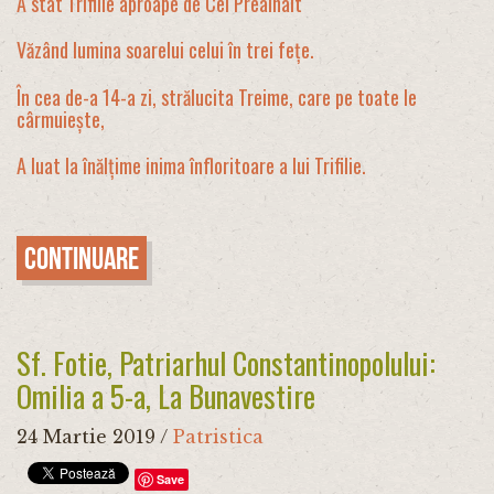
A stat Trifilie aproape de Cel Preaînalt
Văzând lumina soarelui celui în trei fețe.
În cea de-a 14-a zi, strălucita Treime, care pe toate le
cârmuiește,
A luat la înălțime inima înfloritoare a lui Trifilie.
Continuare
Sf. Fotie, Patriarhul Constantinopolului:
Omilia a 5-a, La Bunavestire
24 Martie 2019
/
Patristica
Save