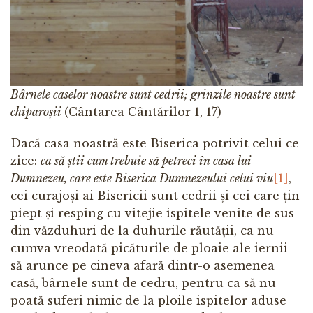
Bârnele caselor noastre sunt cedrii; grinzile noastre sunt
chiparoșii
(Cântarea Cântărilor 1, 17)
Dacă casa noastră este Biserica potrivit celui ce
zice:
ca să știi cum trebuie să petreci în casa lui
Dumnezeu, care este Biserica Dumnezeului celui viu
[1]
,
cei curajoși ai Bisericii sunt cedrii și cei care țin
piept și resping cu vitejie ispitele venite de sus
din văzduhuri de la duhurile răutății, ca nu
cumva vreodată picăturile de ploaie ale iernii
să arunce pe cineva afară dintr-o asemenea
casă, bârnele sunt de cedru, pentru ca să nu
poată suferi nimic de la ploile ispitelor aduse