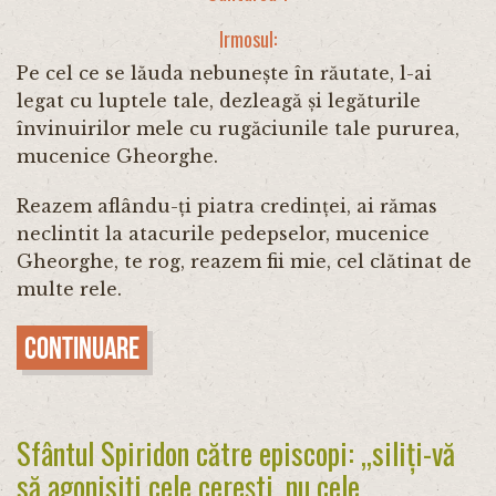
Irmosul:
Pe cel ce se lăuda nebunește în răutate, l-ai
legat cu luptele tale, dezleagă și legăturile
învinuirilor mele cu rugăciunile tale pururea,
mucenice Gheorghe.
Reazem aflându-ți piatra credinței, ai rămas
neclintit la atacurile pedepselor, mucenice
Gheorghe, te rog, reazem fii mie, cel clătinat de
multe rele.
Continuare
Sfântul Spiridon către episcopi: „siliți-vă
să agonisiți cele cerești, nu cele