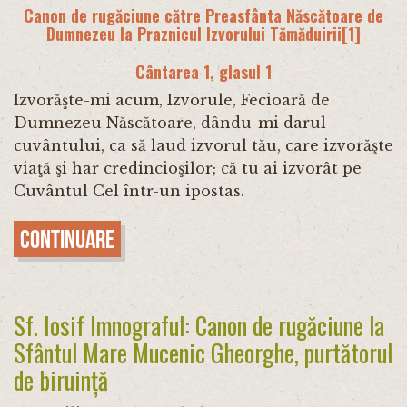
Canon de rugăciune către Preasfânta Născătoare de
Dumnezeu la Praznicul Izvorului Tămăduirii
[1]
Cântarea 1, glasul 1
Izvorăşte-mi acum, Izvorule, Fecioară de
Dumnezeu Născă­toare, dându-mi darul
cuvântu­lui, ca să laud izvorul tău, care izvorăşte
viaţă şi har credincioşilor; că tu ai izvorât pe
Cuvântul Cel într-un ipostas.
Continuare
Sf. Iosif Imnograful: Canon de rugăciune la
Sfântul Mare Mucenic Gheorghe, purtătorul
de biruință