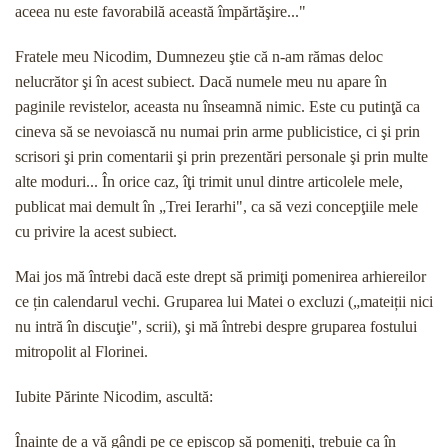
aceea nu este favorabilă această împărtăşire..."
Fratele meu Nicodim, Dumnezeu ştie că n-am ră­mas deloc
nelucrător şi în acest subiect. Dacă numele meu nu apare în
paginile revistelor, aceasta nu înseam­nă nimic. Este cu putinţă ca
cineva să se nevoiască nu numai prin arme publicistice, ci şi prin
scrisori şi prin comentarii şi prin prezentări personale şi prin multe
alte moduri... În orice caz, îţi trimit unul dintre artico­lele mele,
publicat mai demult în „Trei Ierarhi", ca să vezi concepţiile mele
cu privire la acest subiect.
Mai jos mă întrebi dacă este drept să primiţi po­menirea arhiereilor
ce țin calendarul vechi. Gruparea lui Matei o excluzi („mateiții nici
nu intră în discuţie", scrii), şi mă întrebi despre gruparea fostului
mitropo­lit al Florinei.
Iubite Părinte Nicodim, ascultă:
Înainte de a vă gândi pe ce episcop să pomeniţi, trebuie ca în