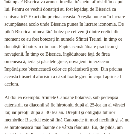
întâmpla? Biserica va arunca imediat trăsnetul afurisirii în capul
lui. Pentru ce vechii donatişti au fost lepădaţi de Biserică ca
schismatici? Exact din pricina aceasta. Aceştia puneau în lucrare
scumpătatea acolo unde Biserica punea în lucrare iconomia. De
pildă Biserica primea fără botez pe cei veniţi dintre eretici din
moment ce au fost botezaţi în numele Sfintei Tre­imi, în timp ce
donatiştii îi botezau din nou. Fapte asemănătoare practicau şi
novaţienii. În timp ce Bise­rica, îngăduitoare faţă de firea
omenească, ierta şi păcatele grele, novaţienii interziceau
împărtăşirea bisericească celor ce păcătuiseră greu. Din pricina
aceasta trăsnetul afurisirii a căzut foarte greu în capul aprins al
acelora.
Al doilea exemplu: Sfintele Canoane hotărăsc, sub pedeapsa
caterisirii, ca diaconii să fie hirotoniţi după al 25-lea an al vârstei
lor, iar preoţii după al 30-lea an. Dreptul şi obligaţia tuturor
membrilor Bisericii este să fină Canoanele în mod neclintit şi să nu
se hirotonească mai înainte de vârsta rânduită. Eu, de pildă, am