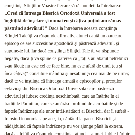
conştiinţa Sfinţiilor Voastre fiecare să răspundeţi la întrebarea:
„Cred că întreaga Biserică Ortodoxă Universală a fost
înghiţită de înşelare şi nu­mai eu şi câţiva puţini am rămas
păstrând adevărul?"
Dacă la întrebarea aceasta conştiinţa
Sfinţiei Tale îţi va răspunde afirmativ, atunci caută un oarecare
epis­cop ce are succesiune apostolică şi păstrează adevă­rul, şi
supune-te lui. Iar dacă conştiinţa Sfinţiei Tale îţi va răspunde
negativ, dacă-ţi va spune că părerea că „toţi s-au abătut netrebnici
s-au făcut; nu este cel ce face bine, nu este afară de unul (eu şi
încă câţiva)" constituie mândria şi nesăbuinţa cea mai de pe urmă;
dacă te va înştiinţa că întreaga armată a episcopilor şi preoţilor
evlavioşi din Biserica Ortodoxă Universală care păstrează
adevărul şi iubesc credinţa neschim­bată, care au întărite în ei
tradiţiile Părinţilor, care se amărăsc profund de acrobaţiile şi de
faptele îndrăzne­ţe ale unor întâi-stătători ai Bisericii, dar îi suferă -
folosind iconomia - pe aceştia, căutând la pacea Bi­sericii şi
nădăjduind că faptele îndrăzneţe nu vor ajunge până la extrem,
dacă astfel îţi va răspunde conştiinţa, atunci... atunci, iubite Părinte