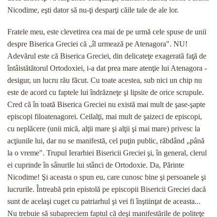
Nicodime, eşti dator să nu-ţi desparţi căile tale de ale lor.
Fratele meu, este clevetirea cea mai de pe urmă cele spuse de unii
despre Biserica Greciei că „îl ur­mează pe Atenagora". NU!
Adevărul este că Biserica Greciei, din delicateţe exagerată faţă de
întâistătătorul Ortodoxiei, i-a dat prea mare atenţie lui Atenagora -
desigur, un lucru rău făcut. Cu toate acestea, sub nici un chip nu
este de acord cu faptele lui îndrăzneţe şi lipsite de orice scrupule.
Cred că în toată Biserica Greciei nu există mai mult de şase-şapte
episcopi filoatenagorei. Ceilalţi, mai mult de şaizeci de epis­copi,
cu neplăcere (unii mică, alţii mare şi alţii şi mai mare) privesc la
acţiunile lui, dar nu se manifestă, cel puţin public, răbdând „până
la o vreme". Trupul Ie­rarhiei Bisericii Greciei şi, în general, clerul
ei cuprin­de în sânurile lui stânci de Ortodoxie. Da, Părinte
Nicodime! Şi aceasta o spun eu, care cunosc bine şi persoanele şi
lucrurile. Întreabă prin epistolă pe epis­copii Bisericii Greciei dacă
sunt de acelaşi cuget cu patriarhul şi vei fi înştiinţat de aceasta...
Nu trebuie să subapreciem faptul că deşi manifestările de polite­ţe