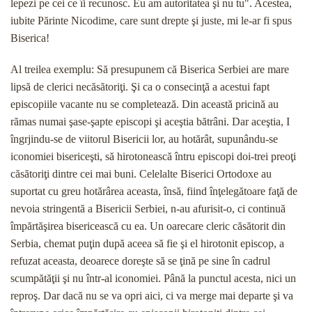
lepezi pe cei ce îi recunosc. Eu am autoritatea şi nu tu". Acestea,
iubite Părinte Nicodime, care sunt drepte şi juste, mi le-ar fi spus
Biserica!
Al treilea exemplu: Să presupunem că Biserica Serbiei are mare
lipsă de clerici necăsătoriţi. Şi ca o consecinţă a acestui fapt
episcopiile vacante nu se completează. Din această pricină au
rămas numai şase-şapte episcopi şi aceştia bătrâni. Dar aceştia, I
îngrjindu-se de viitorul Bisericii lor, au hotărât, supunându-se
iconomiei bisericeşti, să hirotonească întru episcopi doi-trei preoţi
căsătoriţi dintre cei mai buni. Celelalte Biserici Ortodoxe au
suportat cu greu hotărârea aceasta, însă, fiind înţelegătoare faţă de
nevoia stringentă a Bisericii Serbiei, n-au afurisit-o, ci continuă
împărtăşirea bisericească cu ea. Un oarecare cleric căsătorit din
Serbia, chemat puţin după aceea să fie şi el hirotonit episcop, a
refuzat aceasta, deoarece doreşte să se ţină pe sine în cadrul
scumpătăţii şi nu într-al iconomiei. Până la punctul acesta, nici un
reproş. Dar dacă nu se va opri aici, ci va merge mai departe şi va