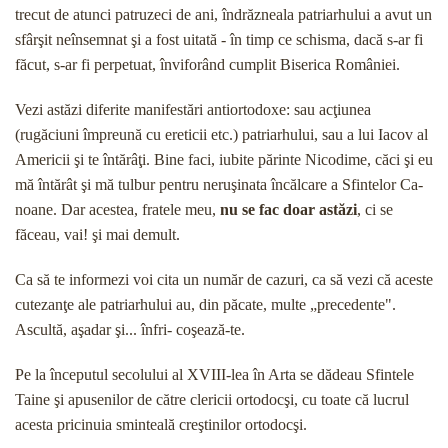
trecut de atunci patruzeci de ani, îndrăz­neala patriarhului a avut un
sfârşit neînsemnat şi a fost uitată - în timp ce schisma, dacă s-ar fi
făcut, s-ar fi perpetuat, înviforând cumplit Biserica României.
Vezi astăzi diferite manifestări antiortodoxe: sau acţiunea
(rugăciuni împreună cu ereticii etc.) patriar­hului, sau a lui Iacov al
Americii şi te întărâţi. Bine faci, iubite părinte Nicodime, căci şi eu
mă întărât şi mă tulbur pentru neruşinata încălcare a Sfintelor Ca­
noane. Dar acestea, fratele meu,
nu se fac doar astăzi
, ci se
făceau, vai! şi mai demult.
Ca să te informezi voi cita un număr de cazuri, ca să vezi că aceste
cutezanţe ale patriarhului au, din păcate, multe „precedente".
Ascultă, aşadar şi... înfri- coşează-te.
Pe la începutul secolului al XVIII-lea în Arta se dădeau Sfintele
Taine şi apusenilor de către clericii ortodocşi, cu toate că lucrul
acesta pricinuia smin­teală creştinilor ortodocşi.