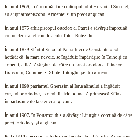
În anul 1869, la înmormântarea mitropolitului Hrisant al Smirnei,
au slujit arhiepiscopul Armeniei şi un preot anglican.
În anul 1875 arhiepiscopul ortodox al Patrei a săvârşit împreună
cu un cleric anglican de acolo Tai­na Botezului.
În anul 1879 Sfântul Sinod al Patriarhiei de Con­stanţinopol a
hotărât că, la mare nevoie, se îngăduie împărtăşire în Taine şi cu
armenii, adică săvârşirea de către un preot ortodox a Tainelor
Botezului, Cununiei şi Sfintei Liturghii pentru armeni.
În anul 1898 patriarhul Gherasim al Ierusalimului a îngăduit
creştinilor ortodocşi sirieni din Melboune să primească Sfânta
împărtăşanie de la clerici angli­cani.
În anul 1907, în Portsmouth s-a săvârşit Liturghia comună de către
preoţi ortodocşi şi anglicani.
Pe la 1910 episcopul ortodox rus Inochentie al Alaskăi Americane