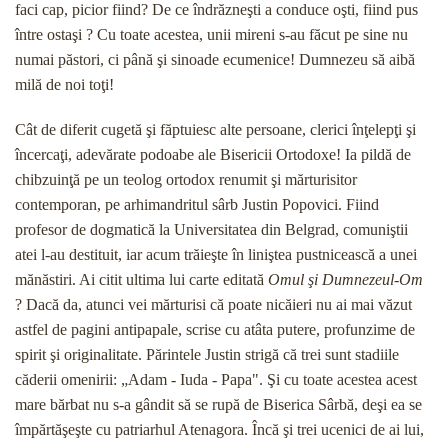
faci cap, picior fiind? De ce îndrăzneşti a con­duce oşti, fiind pus
între ostaşi ? Cu toate acestea, unii mireni s-au făcut pe sine nu
numai păstori, ci până şi sinoade ecumenice! Dumnezeu să aibă
milă de noi toţi!
Cât de diferit cugetă şi făptuiesc alte persoane, clerici înţelepţi şi
încercaţi, adevărate podoabe ale Bisericii Ortodoxe! Ia pildă de
chibzuinţă pe un teo­log ortodox renumit şi mărturisitor
contemporan, pe arhimandritul sârb Justin Popovici. Fiind
profesor de dogmatică la Universitatea din Belgrad, comuniştii
atei l-au destituit, iar acum trăieşte în liniştea pustniceas­că a unei
mănăstiri. Ai citit ultima lui carte editată
Omul şi Dumnezeul-Om
? Dacă da, atunci vei mărtu­risi că poate nicăieri nu ai mai văzut
astfel de pagini antipapale, scrise cu atâta putere, profunzime de
spi­rit şi originalitate. Părintele Justin strigă că trei sunt stadiile
căderii omenirii: „Adam - Iuda - Papa". Şi cu toate acestea acest
mare bărbat nu s-a gândit să se rupă de Biserica Sârbă, deşi ea se
împărtăşeşte cu patriarhul Atenagora. Încă şi trei ucenici de ai lui,