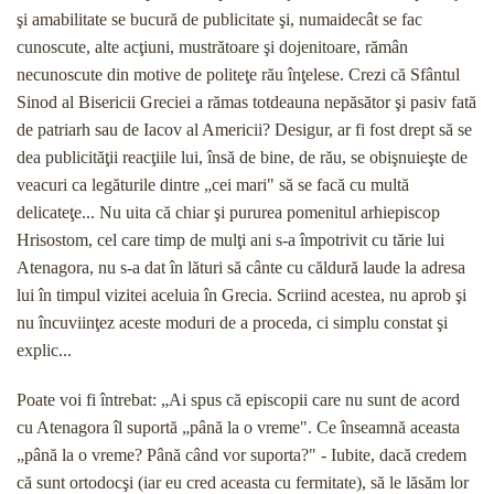
şi amabilitate se bucură de publicitate şi, numai­decât se fac
cunoscute, alte acţiuni, mustrătoare şi dojenitoare, rămân
necunoscute din motive de poli­teţe rău înţelese. Crezi că Sfântul
Sinod al Bisericii Greciei a rămas totdeauna nepăsător şi pasiv fată
de patriarh sau de Iacov al Americii? Desigur, ar fi fost drept să se
dea publicităţii reacţiile lui, însă de bine, de rău, se obişnuieşte de
veacuri ca legăturile dintre „cei mari" să se facă cu multă
delicateţe... Nu uita că chiar şi pururea pomenitul arhiepiscop
Hrisostom, cel care timp de mulţi ani s-a împotrivit cu tărie lui
Atenagora, nu s-a dat în lături să cânte cu căldură la­ude la adresa
lui în timpul vizitei aceluia în Grecia. Scriind acestea, nu aprob şi
nu încuviinţez aceste moduri de a proceda, ci simplu constat şi
explic...
Poate voi fi întrebat: „Ai spus că episcopii care nu sunt de acord
cu Atenagora îl suportă „până la o vreme". Ce înseamnă aceasta
„până la o vreme? Până când vor suporta?" - Iubite, dacă credem
că sunt ortodocşi (iar eu cred aceasta cu fermitate), să le lăsăm lor