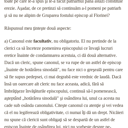
toate pe care le-a spus şi le-a făcut patriarhul până astăzi constituie
erezie. Aşadar, de ce pretinzi să continuăm a-l pomeni pe patriarh
şi să nu ne alipim de Gruparea fostului episcop al Florinei?
Răspunsul meu ţinteşte două aspecte:
a) Canonul este
facultativ
, nu obligatoriu. El nu pretinde de la
clerici ca să înceteze pomenirea episcopului ce învaţă lucruri
eretice înainte de condam­narea acestuia, ci dă două alternative.
Dacă un cleric, spune canonul, se va rupe de un astfel de episcop
„înainte de hotărârea sinodală", nu face nici o greşea­lă pentru care
să fie supus pedepsei, ci mai degrabă este vrednic de laudă. Dacă
însă un oarecare alt cleric nu face aceasta, adică, fără să
îmbrăţişeze învăţătu­rile episcopului, continuă să-l pomenească,
aşteptând „hotărârea sinodală" şi osândirea lui, unul ca acesta nu
cade sub osânda canonului. Citeşte canonul cu atenţie şi vei vedea
că el nu legiferează obligativitate, ci numai îţi dă un drept. Nicăieri
nu spune că clericii sunt obligaţi să se despartă de un astfel de
episcop înainte de osândirea lui, nici nu vorbeşte despre pe­