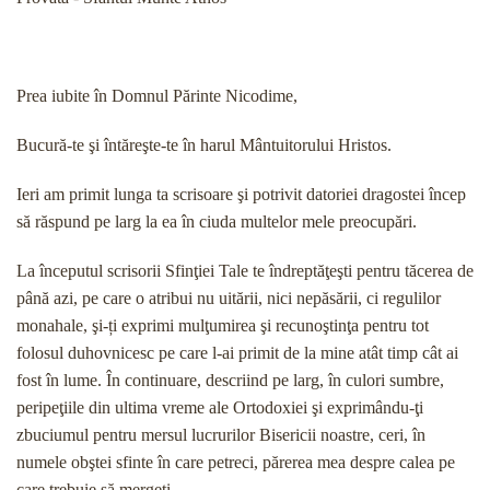
Prea iubite în Domnul Părinte Nicodime,
Bucură-te şi întăreşte-te în harul Mântuitorului Hristos.
Ieri am primit lunga ta scrisoare şi potrivit dato­riei dragostei încep
să răspund pe larg la ea în ciuda multelor mele preocupări.
La începutul scrisorii Sfinţiei Tale te îndreptăţeşti pentru tăcerea de
până azi, pe care o atribui nu uită­rii, nici nepăsării, ci regulilor
monahale, şi-ți exprimi mulţumirea şi recunoştinţa pentru tot
folosul duhov­nicesc pe care l-ai primit de la mine atât timp cât ai
fost în lume. În continuare, descriind pe larg, în culori sumbre,
peripeţiile din ultima vreme ale Ortodoxiei şi exprimându-ţi
zbuciumul pentru mersul lucrurilor Bi­sericii noastre, ceri, în
numele obştei sfinte în care petreci, părerea mea despre calea pe
care trebuie să mergeţi.