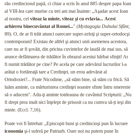
rău credinciosul papă, ci chiar a scris în anul 885 despre papa Ioan
al VIII-lea care murise cu trei ani mai înainte: „Aşadar acest Ioan
al nostru, cel
viteaz la minte, viteaz şi cu evla­via...
Acest
arhiereu binecuvântat al Romei...
" (
Mystagogia Duhului Sfânt,
89). O, de ar fi trăit atunci oarecare super-zeloţi şi super-ortodocşi
contemporani! Existau de altfel şi atunci unii asemenea acestora,
care nu ar fi şovăit, din pricina cuvintelor de laudă de mai sus, să
arunce defăimarea de trădător în obrazul acestui bărbat sfinţit! Ar
fi nu­mit trădător pe cine? Pe acela pe care adevărul lucru­rilor l-a
arătat o fortăreaţă tare a Credinţei, un erou adevărat al
Ortodoxiei?... Frate Nicodime, „să stăm bine, să stăm cu frică. Să
luăm aminte, ca mărturi­sirea credinţei noastre sfinte întru smerenie
să o adu­cem". Adu-ţi aminte totdeauna de cuvântul Scripturii: „Nu
fi drept prea mult nici înţelept de prisosit ca nu cumva să-ți ieşi din
minte. (Eccl. 7,16).
Poate voi fi întrebat: „Episcopii buni şi credincioşi pun în lucrare
iconomia
şi-l suferă pe Patriarh. Oare noi nu putem pune în