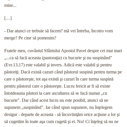
mine...
[…]
- Dar atunci ce trebuie să facem? mă vei întreba, încotro vom
merge? Pe cine să pomenim?
Fratele meu, cuvântul Sfântului Apostol Pavel des­pre cei mai mari
„...ca să facă aceasta (pastoraţia) cu bucurie şi nu suspinând"
(Evr.13,17) este valabil şi invers. Adică este valabil şi pentru
păstoriţi. Dacă există cazuri când păstorul suspină pentru turma pe
care o păstoreşte, tot aşa există şi cazuri în care turma suspină
pentru păstorul care o păstoreşte. Lucru fericit ar fi să existe
întotdeauna păstori la care ascultarea să se facă nu­mai „cu
bucurie". Dar când acest lucru nu este posi­bil, atunci să ne
supunem „suspinând". Iar când spun supunere, nu înţelegem
desigur - departe de aceasta - să încuviinţăm orice acţiune a lor şi
să cugetăm în toate aşa cum cugetă şi ei. Nu! Ci înţeleg să nu ne