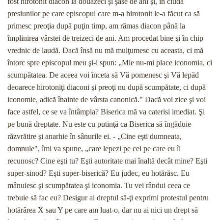
fost hirotonit diacon la douăzeci şi şase de ani şi, în ciuda
presiunilor pe care episcopul care m-a hirotonit le-a făcut ca să
primesc preoţia după puţin timp, am rămas diacon până la
împlinirea vârstei de treizeci de ani. Am procedat bine şi în chip
vrednic de laudă. Dacă însă nu mă mulţumesc cu aceasta, ci mă
întorc spre episcopul meu şi-i spun: „Mie nu-mi place iconomia, ci
scumpătatea. De aceea voi înceta să Vă pomenesc şi Vă lepăd
deoarece hirotoniţi dia­coni şi preoţi nu după scumpătate, ci după
iconomie, adică înainte de vârsta canonică." Dacă voi zice şi voi
face astfel, ce se va întâmpla? Biserica mă va caterisi imediat. Şi
pe bună dreptate. Nu este cu putinţă ca Biserica să îngăduie
răzvrătire şi anarhie în sânurile ei. - „Cine eşti dumneata,
domnule", îmi va spune, „care lepezi pe cei pe care eu îi
recunosc? Cine eşti tu? Eşti autoritate mai înaltă decât mine? Eşti
super-sinod? Eşti super-biserică? Eu judec, eu hotărăsc. Eu
mânuiesc şi scumpătatea şi iconomia. Tu vei rândui ceea ce
trebuie să fac eu? Desigur ai dreptul să-ţi ex­primi protestul pentru
hotărârea X sau Y pe care am luat-o, dar nu ai nici un drept să