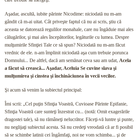
Aşadar, ascultă, iubite părinte Nicodime: niciodată nu m-am
gândit că m-ai uitat. Cât priveş­te faptul că nu ai scris, ştiu că
aceasta se datorează regulilor monahale, care nu îngăduie mai ales
călugă­rilor, şi mai ales începătorilor, legăturile cu lumea. Despre
mulţumirile Sfinţiei Tale ce să spun? Niciodată nu m-am făcut
vrednic de ele. n-am împlinit niciodată aşa cum trebuie porunca
Domnului... De altfel, dacă am semănat ceva sau am udat,
Acela
a făcut să creas­că... Aşadar, Aceluia Se cuvine slava şi
mulţumirea şi cinstea şi închinăciunea în vecii vecilor.
Şi acum să venim la subiectul principal:
Îmi scrii: „Cel puţin Sfinţia Voastră, Cuvioase Părin­te Epifanie,
Sfinţia Voastră care sunteţi înzestrat cu... (notă: Omit exagerările
dragostei tale), să nu rămâ­neţi nelucrător. Făceţi-vă luntre şi punte,
nu neglijaţi subiectul acesta. Să nu credeţi vreodată că ar fi posi­bil
să se schimbe latinii cei îngâmfaţi, noi ne vom schimba... şi de