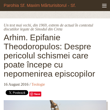
Mergi la conţinutul principal
Parohia Sf. Maxim Mărturisitorul - Sf.
Grigore Palama, Copou - Iași
Noua biserică
Un text mai vechi, din 1969, extrem de actual în contextul
discutiilor legate de Sinodul din Creta
Botezuri & Cununii
Arhim. Epifanie
Teologie & Cuvinte duhovnicești
Theodoropulos: Despre
pericolul schismei care
Fotografii
poate începe cu
Preotul paroh
nepomenirea episcopilor
Program liturgic
16 August 2016
/
Teologie
Despre noi
Save
Contact