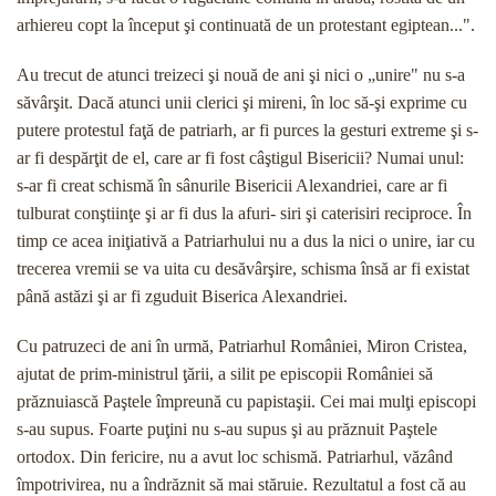
arhiereu copt la început şi conti­nuată de un protestant egiptean...".
Au trecut de atunci treizeci şi nouă de ani şi nici o „unire" nu s-a
săvârşit. Dacă atunci unii clerici şi mi­reni, în loc să-şi exprime cu
putere protestul faţă de patriarh, ar fi purces la gesturi extreme şi s-
ar fi despărţit de el, care ar fi fost câştigul Bisericii? Numai unul:
s-ar fi creat schismă în sânurile Bisericii Alexan­driei, care ar fi
tulburat conştiinţe şi ar fi dus la afuri- siri şi caterisiri reciproce. În
timp ce acea iniţiativă a Patriarhului nu a dus la nici o unire, iar cu
trecerea vremii se va uita cu desăvârşire, schisma însă ar fi existat
până astăzi şi ar fi zguduit Biserica Alexandriei.
Cu patruzeci de ani în urmă, Patriarhul României, Miron Cristea,
ajutat de prim-ministrul ţării, a silit pe episcopii României să
prăznuiască Paştele împreună cu papistaşii. Cei mai mulţi episcopi
s-au supus. Foar­te puţini nu s-au supus şi au prăznuit Paştele
ortodox. Din fericire, nu a avut loc schismă. Patriarhul, văzând
împotrivirea, nu a îndrăznit să mai stăruie. Rezultatul a fost că au