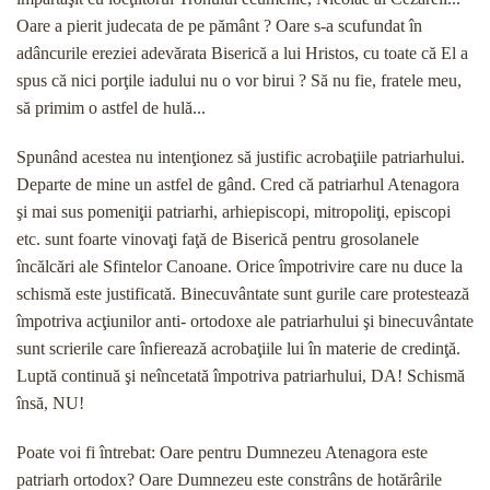
Oare a pierit judecata de pe pământ ? Oare s-a scufundat în
adâncurile ereziei adevărata Biserică a lui Hristos, cu toate că El a
spus că nici porţile iadului nu o vor birui ? Să nu fie, fratele meu,
să primim o astfel de hulă...
Spunând acestea nu intenţionez să justific acroba­ţiile patriarhului.
Departe de mine un astfel de gând. Cred că patriarhul Atenagora
şi mai sus pomeniţii pa­triarhi, arhiepiscopi, mitropoliţi, episcopi
etc. sunt foarte vinovaţi faţă de Biserică pentru grosolanele
încălcări ale Sfintelor Canoane. Orice împotrivire care nu duce la
schismă este justificată. Binecuvântate sunt gurile care protestează
împotriva acţiunilor anti- ortodoxe ale patriarhului şi binecuvântate
sunt scrie­rile care înfierează acrobaţiile lui în materie de credinţă.
Luptă continuă şi neîncetată împotriva pa­triarhului, DA! Schismă
însă, NU!
Poate voi fi întrebat: Oare pentru Dumnezeu Atenagora este
patriarh ortodox? Oare Dumnezeu este constrâns de hotărârile