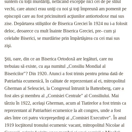
suntem cu toţii murdăriţi, nefăcând excepţie nici cei de pe stilul
vechi, care atunci erau uniţi cu noi şi toţi împreună am pomenit pe
episcopii care au fost prici­nuitorii acţiunilor antiortodoxe mai sus
zise. Depărta­rea stiliştilor de Biserica Greciei în 1924 nu i-a folosit
deloc, deoarece cu mult înainte Biserica Greciei, pre- cum şi
celelalte Biserici, se murdărise prin împărtă­şirea cu cei mai sus
zişi.
Ştii, oare, din ce an Biserica Ortodoxă are legături, care nu
trebuiau să existe, cu aşa numitul „Consiliu Mondial al
Bisericilor"? Din 1920. Atunci a fost trimis pentru prima dată de
Patriarhia ecumenică, în calitate de reprezentant al ei, mitropolitul
Gherman al Seleuciei, la Congresul întrunit la Battenberg, care a
fost ales şi membru al „Comisiei Centrale" al Consiliului. Mai
târziu în 1922, acelaşi Gherman, acum al Tiatirelor a fost trimis ca
reprezentant al Patriarhiei ecume­nice la alt congres, unde a fost
ales între cei patru vicepreşedinţi ai „Comisiei Executive". În anul
1919 locţiitorul tronului ecumenic vacant, mitropolitul Nicolae al