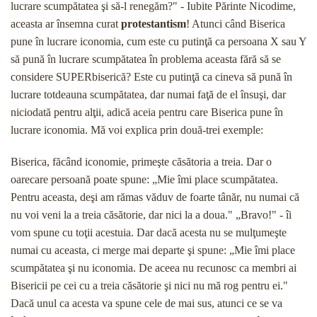
lucrare scumpătatea şi să-l re­negăm?" - Iubite Părinte Nicodime,
aceasta ar însem­na curat
protestantism
! Atunci când Biserica
pune în lucrare iconomia, cum este cu putinţă ca persoana X sau Y
să pună în lucrare scumpătatea în problema aceasta fără să se
considere SUPERbiserică? Este cu putinţă ca cineva să pună în
lucrare totdeauna scumpătatea, dar numai faţă de el însuşi, dar
nicio­dată pentru alţii, adică aceia pentru care Biserica pune în
lucrare iconomia. Mă voi explica prin două-trei exemple:
Biserica, făcând iconomie, primeşte căsătoria a treia. Dar o
oarecare persoană poate spune: „Mie îmi place scumpătatea.
Pentru aceasta, deşi am rămas văduv de foarte tânăr, nu numai că
nu voi veni la a treia căsătorie, dar nici la a doua." „Bravo!" - îi
vom spune cu toţii acestuia. Dar dacă acesta nu se mulţumeşte
numai cu aceasta, ci merge mai departe şi spune: „Mie îmi place
scumpătatea şi nu iconomia. De aceea nu recunosc ca membri ai
Bisericii pe cei cu a treia căsătorie şi nici nu mă rog pentru ei."
Dacă unul ca acesta va spune cele de mai sus, atunci ce se va