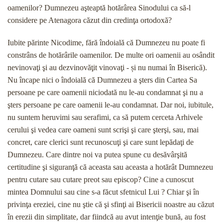
oamenilor? Dumnezeu aşteaptă hotărârea Sinodului ca să-l
considere pe Atenagora căzut din credinţa ortodoxă?
Iubite părinte Nicodime, fără îndoială că Dumne­zeu nu poate fi
constrâns de hotărârile oamenilor. De multe ori oamenii au osândit
nevinovaţi şi au dezvi­novăţit vinovaţi - și nu numai în Biserică).
Nu încape nici o îndoială că Dumnezeu a şters din Cartea Sa
persoane pe care oamenii niciodată nu le-au con­damnat şi nu a
şters persoane pe care oamenii le-au condamnat. Dar noi, iubitule,
nu suntem heruvimi sau serafimi, ca să putem cerceta Arhivele
cerului şi vedea care oameni sunt scrişi şi care şterşi, sau, mai
concret, care clerici sunt recunoscuţi şi care sunt lepădaţi de
Dumnezeu. Care dintre noi va putea spu­ne cu desăvârşită
certitudine şi siguranţă că aceasta sau aceasta a hotărât Dumnezeu
pentru cutare sau cutare preot sau episcop? Cine a cunoscut
mintea Domnului sau cine s-a făcut sfetnicul Lui ? Chiar şi în
privinţa ereziei, cine nu ştie că şi sfinţi ai Bisericii noastre au căzut
în erezii din simplitate, dar fiindcă au avut intenţie bună, au fost