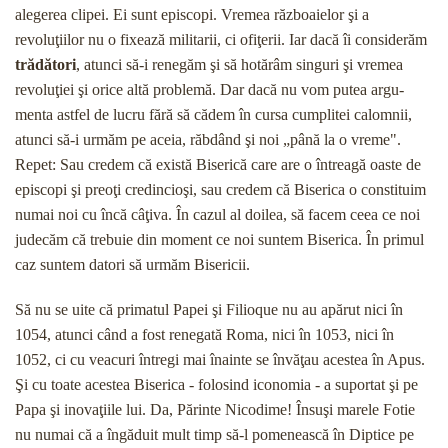
alegerea clipei. Ei sunt episcopi. Vremea războaielor şi a
revoluţiilor nu o fixează militarii, ci ofiţerii. Iar dacă îi considerăm
trădători
, atunci să-i renegăm şi să hotărâm singuri şi vremea
revoluţiei şi orice altă problemă. Dar dacă nu vom putea argu­
menta astfel de lucru fără să cădem în cursa cumpli­tei calomnii,
atunci să-i urmăm pe aceia, răbdând şi noi „până la o vreme".
Repet: Sau credem că există Biserică care are o întreagă oaste de
episcopi şi preoţi credincioşi, sau credem că Biserica o constituim
nu­mai noi cu încă câţiva. În cazul al doilea, să facem ceea ce noi
judecăm că trebuie din moment ce noi suntem Biserica. În primul
caz suntem datori să ur­măm Bisericii.
Să nu se uite că primatul Papei şi Filioque nu au apărut nici în
1054, atunci când a fost renegată Ro­ma, nici în 1053, nici în
1052, ci cu veacuri întregi mai înainte se învăţau acestea în Apus.
Şi cu toate acestea Biserica - folosind iconomia - a suportat şi pe
Papa şi inovaţiile lui. Da, Părinte Nicodime! Însuşi marele Fotie
nu numai că a îngăduit mult timp să-l pomenească în Diptice pe