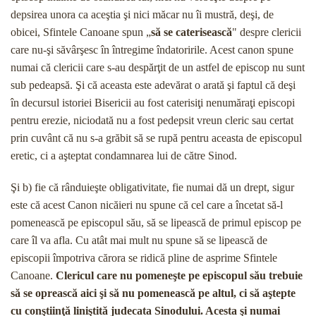
depsirea unora ca aceştia şi nici măcar nu îi mustră, deşi, de
obicei, Sfintele Canoane spun „
să se cateri­sească
" despre clericii
care nu-şi săvârşesc în între­gime îndatoririle. Acest canon spune
numai că clericii care s-au despărţit de un astfel de episcop nu sunt
sub pedeapsă. Şi că aceasta este adevărat o arată şi faptul că deşi
în decursul istoriei Bisericii au fost ca­terisiţi nenumăraţi episcopi
pentru erezie, niciodată nu a fost pedepsit vreun cleric sau certat
prin cuvânt că nu s-a grăbit să se rupă pentru aceasta de episco­pul
eretic, ci a aşteptat condamnarea lui de către Si­nod.
Şi b) fie că rânduieşte obligativitate, fie numai dă un drept, sigur
este că acest Canon nicăieri nu spune că cel care a încetat să-l
pomenească pe episcopul său, să se lipească de primul episcop pe
care îl va afla. Cu atât mai mult nu spune să se lipească de
episcopii împotriva cărora se ridică pline de asprime Sfintele
Canoane.
Clericul care nu pomeneşte pe epis­copul său trebuie
să se oprească aici şi să nu po­menească pe altul, ci să aştepte
cu conştiinţă liniştită judecata Sinodului. Acesta şi numai