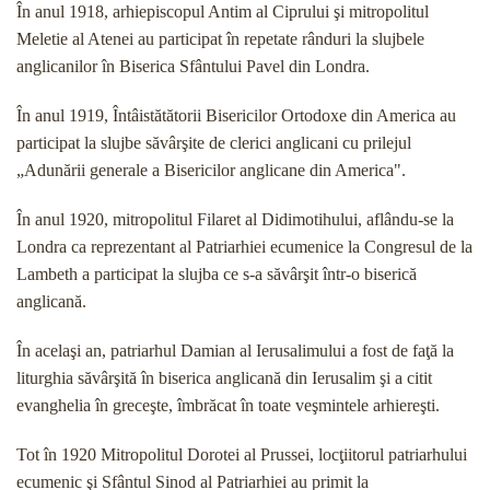
În anul 1918, arhiepiscopul Antim al Ciprului şi mitropolitul
Meletie al Atenei au participat în repetate rânduri la slujbele
anglicanilor în Biserica Sfântului Pavel din Londra.
În anul 1919, Întâistătătorii Bisericilor Ortodoxe din America au
participat la slujbe săvârşite de clerici anglicani cu prilejul
„Adunării generale a Bisericilor anglicane din America".
În anul 1920, mitropolitul Filaret al Didimotihului, aflându-se la
Londra ca reprezentant al Patriarhiei ecumenice la Congresul de la
Lambeth a participat la slujba ce s-a săvârşit într-o biserică
anglicană.
În acelaşi an, patriarhul Damian al Ierusalimului a fost de faţă la
liturghia săvârşită în biserica anglicană din Ierusalim şi a citit
evanghelia în greceşte, îmbră­cat în toate veşmintele arhiereşti.
Tot în 1920 Mitropolitul Dorotei al Prussei, locţiito­rul patriarhului
ecumenic şi Sfântul Sinod al Patriarhi­ei au primit la