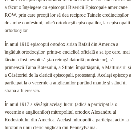
a făcut o înţelegere cu episcopul Bisericii Episcopale americane
ROW, prin care preoţii lor să dea reciproc Tainele credincioşilor
de ambe confesiuni, adică ortodocşii episcopalilor, iar episco­palii
ortodocşilor.
În anul 1910 episcopul ortodox sirian Rafail din America a
îngăduit ortodocşilor, printr-o enciclică oficială a sa (pe care, mai
târziu a fost nevoit să şi-o re­tragă datorită protestelor), să
primească Taina Bote­zului, a Sfintei împărtăşanii, a Mărturisirii şi
a Căsăto­riei de la clericii episcopali, protestanţi. Acelaşi epis­cop a
participat la o vecernie a anglicanilor purtând mantie şi stând în
strana arhierească.
În anul 1917 a săvârşit acelaşi lucru (adică a par­ticipat la o
vecernie a anglicanilor) mitropolitul orto­dox Alexandru al
Rodostolului din America. Acelaşi mitropolit a participat activ la
hirotonia unui cleric anglican din Pennsylvania.