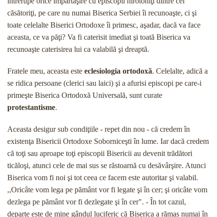
întrerupe orice împărtăşire cu episcopii hirotoniţi dintre cei
căsătoriţi, pe care nu numai Bise­rica Serbiei îi recunoaşte, ci şi
toate celelalte Biserici Ortodoxe îi primesc, aşadar, dacă va face
aceasta, ce va păţi? Va fi caterisit imediat şi toată Biserica va
recunoaşte caterisirea lui ca valabilă şi dreaptă.
Fratele meu, aceasta este
eclesiologia ortodoxă
. Celelalte, adică a
se ridica persoane (clerici sau laici) şi a afurisi episcopi pe care-i
primeşte Biserica Orto­doxă Universală, sunt curate
protestantisme
.
Aceasta desigur sub condiţiile - repet din nou - că credem în
existenţa Bisericii Ortodoxe Soborniceşti în lume. Iar dacă credem
că toţi sau aproape toţi epis­copii Bisericii au devenit trădători
ticăloşi, atunci cele de mai sus se răstoarnă cu desăvârşire. Atunci
Biseri­ca vom fi noi şi tot ceea ce facem este autoritar şi valabil.
,,Oricâte vom lega pe pământ vor fi legate şi în cer; şi oricâte vom
dezlega pe pământ vor fi dezlegate şi în cer". - În tot cazul,
departe este de mine gândul luciferic că Biserica a rămas numai în