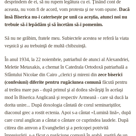
desprindem de ei, să nu rupem legătura cu ei. Ţinând cont de
aceasta, nu vom fi de acord, vom protesta şi ne vom opune.
Dacă
însă Biserica nu-i cateriseşte pe unii ca aceştia, atunci noi nu
trebuie să-i lepădăm şi să încetăm să-i pomenim.
Să nu ne grăbim, fratele meu. Subiectele acestea se referă la viata
veşnică şi au trebuinţă de multă chibzuinţă.
În anul 1934, la 22 noiembrie, patriarhul de atunci al Alexandriei,
Meletie Metaxakis, a chemat în Cate­drala Ortodoxă patriarhală a
Sfântului Nicolae din Ca­iro „clerici şi mireni din
zece
biserici
(confesiuni) dife­rite pentru rugăciunea comună
făcută pentru
al treilea mare pas - după primul şi al doilea săvârşiţi în acelaşi
mod în Biserica Anglicană şi respectiv Armeană - care să ducă la
dorita unire... După doxologia cântată de corul seminariştilor,
diaconul grec a rostit ectenia. Apoi s-a cântat «Lumină lină», după
care corul angli­can a cântat o cântare ce cuprindea laudele. După
citirea din amvon a Evangheliei şi a pericopei potri­vită
împrejurării, s-a făcut o rugăciune comună în arabă, rostită de un