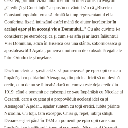
Cezareii, primind vizita unor membri ai unei comisii a Mişcării
„Credinţă şi Constituție" a spus în cu­vântul său că „Biserica
Constantinopolului vrea să trimită la timp reprezentantul ei la
Conferinţa fixată întinzând astfel mână de ajutor lucrătorilor
în
acelaşi ogor şi în aceeaşi vie a Domnului.
.." Cu alte cuvinte i-a
considerat pe eterodocşi ca şi cum s-ar afla şi ar lucra înlăuntrul
Viei Domnului, adică în Biserica cea una sfântă, sobornicească şi
apostolească!!! Aşadar, punerea unui semn de o absolută egalitate
între Or­todoxie şi înşelare.
Dacă un cleric ar şovăi astăzi să pomenească pe episcopii ce s-au
împărtăşit cu patriarhul Atenagora, din pricina fricii să nu devină
eretic, cum de nu se întreabă dacă nu cumva este deja eretic din
1919, când a pomenit pe episcopii ce s-au împărtăşit cu Nicolae al
Cezareii, care a cugetat şi a propovăduit aceleaşi idei ca şi
Atenagora? Aşadar... aşadar sun­tem cu toţii eretici, iubite părinte
Nicodim. Cu toţii, fără excepţie. Chiar şi, repet, iubiţii stilişti.
Deoarece şi ei până în 1924 au pomenit pe episcopii care s-au
împărtăşit cu locţiitorul Tronului ecumenic, Nicolae al Cezareii...