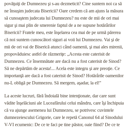
povăţuiţi de Dumnezeu şi s-au dezmeticit? Cine suntem noi ca să
ne însuşim judecata Bisericii? Oare credem că am ajuns la mă­sura
să cunoaştem judecata lui Dumnezeu? nu este de mii de ori mai
sigur şi mai plin de smerenie faptul de a ne supune hotărârilor
Bisericii? Fratele meu, este înşelarea cea mai de pe urmă părerea
că noi suntem cunoscători siguri ai voii lui Dumnezeu. Vai şi de
mii de ori vai de Biserică atunci când oamenii, şi mai ales mirenii,
propovăduiesc astfel de răzmeriţe: „Acesta este caterisit de
Dumnezeu. Ce însemnătate are dacă nu a fost caterisit de Sinod?
Să ne depărtăm de acesta!... Acela este integru şi are preoţie. Ce
im­portanţă are dacă a fost caterisit de Sinod? Hotărârile oamenilor
nu-L obligă pe Dumnezeu. Să mergem, aşadar, la el!"
La aceste lucruri, fără îndoială bine intenţionate, dar care sunt
vădite înşelăciuni ale Luceafărului celui mândru, care îşi închipuia
că va ajunge asemenea lui Dumnezeu, se potrivesc cuvintele
dumnezeiescului Grigorie, care le repetă Canonul 64 al Sinodului
V-VI ecumenic: De ce te faci pe tine păstor, oaie fiind? De ce te