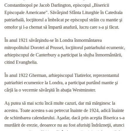
Constantinopol pe Jacob Darlington, episcopul „Bisericii
Episcopale Americane". Săvârşind Sfânta Liturghie în Catedrala
patriarhală, locţiitorul a îmbrăcat pe episcopul străin cu mantie şi
omofor şi l-a chemat să împartă anafură, lucru care s-a şi făcut.
În anul 1921 săvârşindu-se în Londra înmormân­tarea
mitropolitului Dorotei al Prussei, locţiitorul patri­arhului ecumenic,
arhiepiscopul de Canterbury a par­ticipat la slujba înmormântării,
citind Evanghelia.
În anul 1922 Gherman, arhiepiscopul Tiatirelor, reprezentantul
patriarhiei ecumenice la Londra, a par­ticipat purtând mantie şi
cârjă la o vecernie săvârşită în abaţia Westminster.
Aş putea să mai scriu încă multe cazuri, dar mă mărginesc la
acestea. Toate acestea s-au petrecut îna­inte de 1924, adică înainte
de schimbarea calendaru­lui. Aşadar, dacă prin aceştia Biserica s-a
murdărit de erezie, deoarece nu au fost afurisiţi îndrăzneţii, atunci