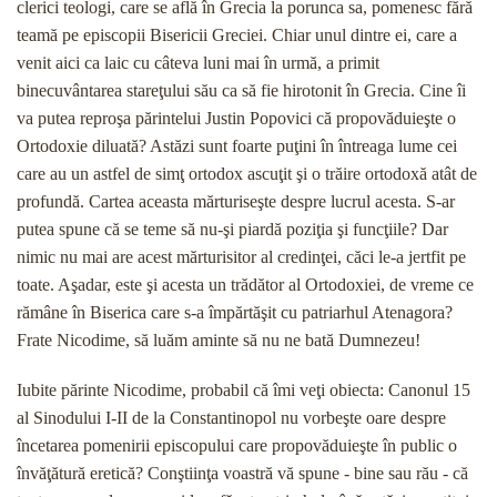
cle­rici teologi, care se află în Grecia la porunca sa, po­menesc fără
teamă pe episcopii Bisericii Greciei. Chiar unul dintre ei, care a
venit aici ca laic cu câteva luni mai în urmă, a primit
binecuvântarea stareţului său ca să fie hirotonit în Grecia. Cine îi
va putea reproşa părintelui Justin Popovici că propovăduieşte o
Ortodoxie diluată? Astăzi sunt foarte puţini în întreaga lume cei
care au un astfel de simţ ortodox ascuţit şi o trăire ortodoxă atât de
profundă. Cartea aceasta mărturiseşte despre lucrul acesta. S-ar
putea spune că se teme să nu-şi piardă poziţia şi funcţiile? Dar
nimic nu mai are acest mărturisitor al credinţei, căci le-a jertfit pe
toate. Aşadar, este şi acesta un trădător al Ortodoxiei, de vreme ce
rămâne în Biseri­ca care s-a împărtăşit cu patriarhul Atenagora?
Frate Nicodime, să luăm aminte să nu ne bată Dumnezeu!
Iubite părinte Nicodime, probabil că îmi veţi obiec­ta: Canonul 15
al Sinodului I-II de la Constantinopol nu vorbeşte oare despre
încetarea pomenirii episco­pului care propovăduieşte în public o
învăţătură ere­tică? Conştiinţa voastră vă spune - bine sau rău - că