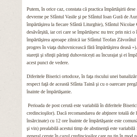
Putem, în orice caz, constata că practica împărtăşirii dese
devreme pe Sfântul Vasile şi pe Sfântul Ioan Gură de Au
împărtăşirea la fiecare Sfântă Liturghie), Sfântul Nicolae 
desăvârşită, iar cei care se împărtășesc nu trec prin nici
împărtăşirea aproape zilnică iar Sfântul Teofan Zăvorâtul a
progres în viaţa duhovnicească fără împărtăşirea deasă »). 
stareţii şi sfinţii părinţi duhovnicești au încurajat şi ei îm
acest punct de vedere.
Diferitele Biserici ortodoxe, în faţa riscului unei banaliză
respect faţă de această Sfânta Taină şi cu o oarecare pregă
înainte de împărtăşanie.
Perioada de post cerută este variabilă în diferitele Biseri
credincioşilor). Dacă recomandarea de abţinere totală de la
însărcinate) cu 12 ore înainte de împărtăşanie este comună 
şi vin) prealabilă acestui timp de abstinenţă este variabilă 
general cerute în cazul credincioşilor care nu ţin în mod no