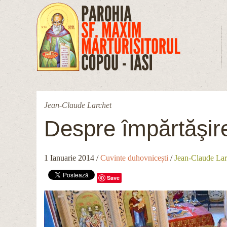
Mergi la conţinutul principal
Jean-Claude Larchet
Despre împărtăşir
1 Ianuarie 2014
/
Cuvinte duhovnicești
/
Jean-Claude Lar
Save