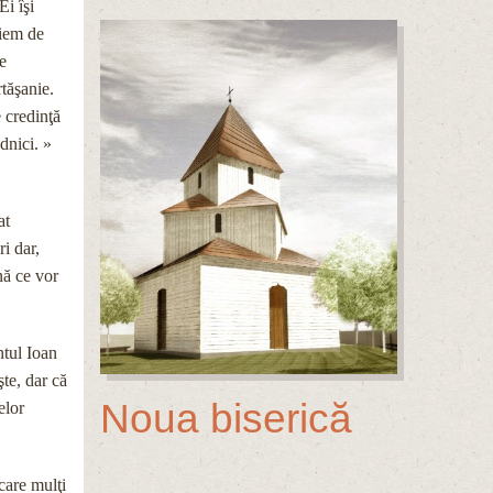
Ei îşi
piem de
de
rtăşanie.
 credinţă
dnici. »
at
ri dar,
ână ce vor
ntul Ioan
te, dar că
Noua biserică
elor
care mulţi