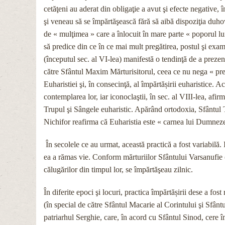
cetăţeni au aderat din obligaţie a avut şi efecte negative, 
şi veneau să se împărtăşească fără să aibă dispoziţia duho
de « mulţimea » care a înlocuit în mare parte « poporul l
să predice din ce în ce mai mult pregătirea, postul şi exam
(începutul sec. al VI-lea) manifestă o tendinţă de a prezent
către Sfântul Maxim Mărturisitorul, ceea ce nu nega « preze
Euharistiei şi, în consecinţă, al împărtășirii euharistice. A
contemplarea lor, iar iconoclaştii, în sec. al VIII-lea, afi
Trupul şi Sângele euharistic. Apărând ortodoxia, Sfântul T
Nichifor reafirma că Euharistia este « carnea lui Dumnezeu
În secolele ce au urmat, această practică a fost variabilă. 
ea a rămas vie. Conform mărturiilor Sfântului Varsanufie (
călugărilor din timpul lor, se împărtăşeau zilnic.
În diferite epoci şi locuri, practica împărtășirii dese a fost
(în special de către Sfântul Macarie al Corintului şi Sfân
patriarhul Serghie, care, în acord cu Sfântul Sinod, cere