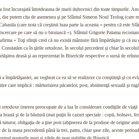
 a fost încurajată întotdeauna de marii duhovnici din toate timpurile. Am
r, dar putem cita de asemenea şi pe Sfântul Simeon Noul Teolog (care 
Cabasila (care nota că creştinii luau parte la aceasta « pentru că este Sf
 o încercare pe care să nu o biruiască »). Sfântul Grigorie Palama recoma
firma « Toţi sfinţii cred că nu există mântuire fără împărtăşire şi că nu 
Constatăm ca în ţările ortodoxe, în secolul precedent şi chiar în secolul
părtăşirea deasă şi au reprezentat în Bisericile respective o sursă de reînn
ri a împărtăşaniei, au vegheat ca ea să se realizeze cu conştiinţă şi cu evl
tire care implică : mărturisirea păcatelor, post, abstinenţă sexuală şi rug
ci ortodoxe (mereu preocupate de a lua în considerare condiţiile de viaţă 
 hrană şi de la băutură (mai puţin în cazuri speciale : copii, bolnavi, fe
tuturor, obligaţia de a ţine post (abţinerea de la produse de origine ani
: de la masa precedentă până la trei, patru, chiar şase zile, aceste perioad
rmal posturile mari şi zilele de post stabilite de Biserică.