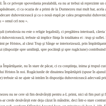
il. În ce priveşte spovedania prealabilă, ea nu ar trebui să reprezinte un 
apăsătoare, ci ca ocazia de a primi de la Dumnezeu mai mult har, acela al
de vindecare duhovnicească şi ca o nouă etapă pe calea progresului duhovn
u « omul cel nou ».
 (ortodoxia nu este o religie legalistă), ci pregătirea interioară, căreia 
duhovnicească, trebuie să implice fiinţa în totalitatea ei : trup şi suflet. 
mi pe Hristos, al cărui Trup şi Sânge se interiorizează, prin împărtăşani
lui (dispoziţie spre umilinţă, spre pocăinţă şi spre rugăciune) contribuind 
mpărtăşanie, nu în stare de păcat, ci cu conştiinţa, inima şi trupul cură
ui Hristos în noi. Rugăciunile de dinaintea împărtăşirii (spuse în ajunul
re) trebuie să ne ajute să intrăm în dispoziţia duhovnicească adecvată prim
nezeu nu ne cere să fim desăvârșiți pentru a-L primi, nici să fim puri şi f
s-ar crede desăvârșit este deja căzut în mândrie, deci într-o stare contrar