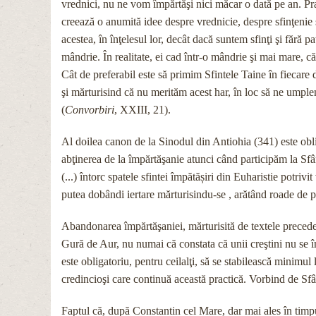
vrednici, nu ne vom împărtăşi nici măcar o dată pe an. Prac
creează o anumită idee despre vrednicie, despre sfinţenie
acestea, în înţelesul lor, decât dacă suntem sfinţi şi fără 
mândrie. În realitate, ei cad într-o mândrie şi mai mare, c
Cât de preferabil este să primim Sfintele Taine în fiecare
şi mărturisind că nu merităm acest har, în loc să ne umple
(
Convorbiri
, XXIII, 21).
Al doilea canon de la Sinodul din Antiohia (341) este obl
abţinerea de la împărtăşanie atunci când participăm la Sfânta
(...) întorc spatele sfintei împătășiri din Euharistie potrivi
putea dobândi iertare mărturisindu-se , arătând roade de p
Abandonarea împărtăşaniei, mărturisită de textele precedent
Gură de Aur, nu numai că constata că unii creştini nu se 
este obligatoriu, pentru ceilalţi, să se stabilească minimul
credincioşi care continuă această practică. Vorbind de Sfânt
Faptul că, după Constantin cel Mare, dar mai ales în timpul