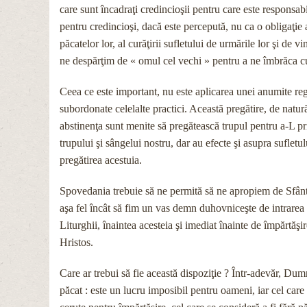
care sunt încadraţi credincioşii pentru care este responsab
pentru credincioşi, dacă este percepută, nu ca o obligaţie 
păcatelor lor, al curăţirii sufletului de urmările lor şi 
ne despărţim de « omul cel vechi » pentru a ne îmbrăca c
Ceea ce este important, nu este aplicarea unei anumite reguli
subordonate celelalte practici. Această pregătire, de natură 
abstinenţa sunt menite să pregătească trupul pentru a-L pri
trupului şi sângelui nostru, dar au efecte şi asupra sufletu
pregătirea acestuia.
Spovedania trebuie să ne permită să ne apropiem de Sfânta Î
aşa fel încât să fim un vas demn duhovniceşte de intrarea l
Liturghii, înaintea acesteia şi imediat înainte de împărtăşi
Hristos.
Care ar trebui să fie această dispoziţie ? Într-adevăr, Dum
păcat : este un lucru imposibil pentru oameni, iar cel care 