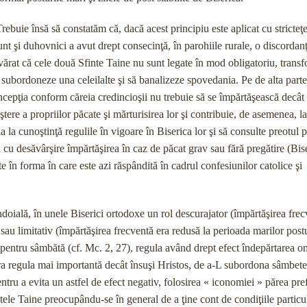
rebuie însă să constatăm că, dacă acest principiu este aplicat cu stricteţe
sunt şi duhovnici a avut drept consecinţă, în parohiile rurale, o discordanţ
evărat că cele două Sfinte Taine nu sunt legate în mod obligatoriu, trans
ă subordoneze una celeilalte şi să banalizeze spovedania. Pe de alta parte
ncepţia conform căreia credincioşii nu trebuie să se împărtăşească decât
ştere a propriilor păcate şi mărturisirea lor şi contribuie, de asemenea, la
 la cunoştinţă regulile în vigoare în Biserica lor şi să consulte preotul 
să cu desăvârşire împărtăşirea în caz de păcat grav sau fără pregătire (Bis
 în forma în care este azi răspândită în cadrul confesiunilor catolice şi
îndoială, în unele Biserici ortodoxe un rol descurajator (împărtăşirea frec
au limitativ (împărtăşirea frecventă era redusă la perioada marilor postu
 pentru sâmbătă (cf. Mc. 2, 27), regula având drept efect îndepărtarea o
dera regula mai importantă decât însuşi Hristos, de a-L subordona sâmbete
ru a evita un astfel de efect negativ, folosirea « iconomiei » părea pre
tele Taine preocupându-se în general de a ţine cont de condiţiile particu