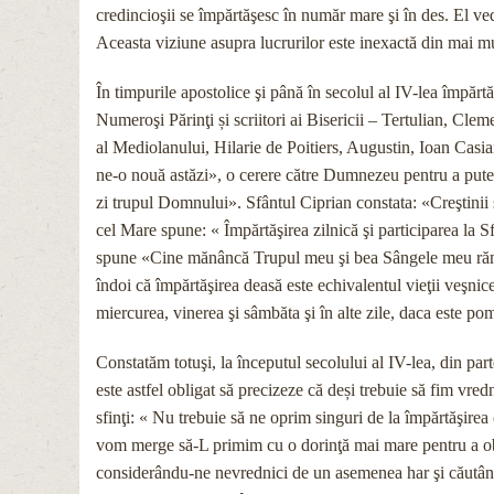
credincioşii se împărtăşesc în număr mare şi în des. El ved
Aceasta viziune asupra lucrurilor este inexactă din mai m
În timpurile apostolice şi până în secolul al IV-lea împărtă
Numeroşi Părinţi și scriitori ai Bisericii – Tertulian, Cle
al Mediolanului, Hilarie de Poitiers, Augustin, Ioan Casia
ne-o nouă astăzi», o cerere către Dumnezeu pentru a putea p
zi trupul Domnului». Sfântul Ciprian constata: «Creştinii s
cel Mare spune: « Împărtăşirea zilnică şi participarea la Sf
spune «Cine mănâncă Trupul meu şi bea Sângele meu rămâne
îndoi că împărtăşirea deasă este echivalentul vieţii veşni
miercurea, vinerea şi sâmbăta şi în alte zile, daca este p
Constatăm totuşi, la începutul secolului al IV-lea, din par
este astfel obligat să precizeze că deși trebuie să fim vre
sfinţi: « Nu trebuie să ne oprim singuri de la împărtăşir
vom merge să-L primim cu o dorinţă mai mare pentru a obţin
considerându-ne nevrednici de un asemenea har şi căutân