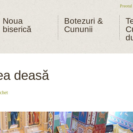
Preotul
Me
Noua
Botezuri &
T
biserică
Cununii
C
d
ea deasă
chet