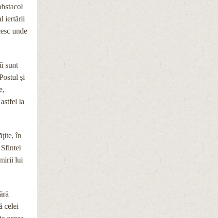
obstacol
 iertării
icesc unde
îi sunt
Postul şi
e,
astfel la
ţite, în
 Sfintei
irii lui
ără
ă celei