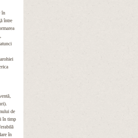
 în
ă între
formarea
,
 atunci
parohiei
erica
ventă,
ri).
mului de
i în timp
ferabilă
lare în