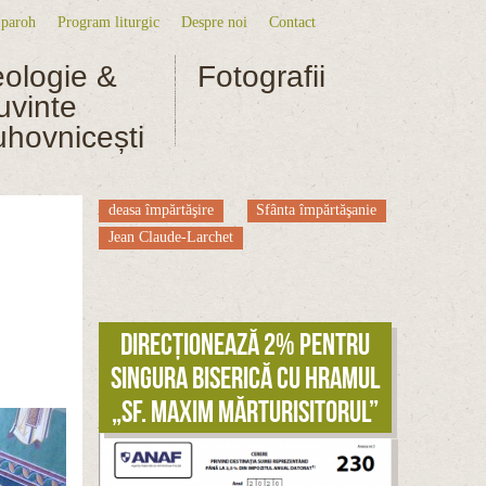
 paroh
Program liturgic
Despre noi
Contact
niu secundar
eologie &
Fotografii
uvinte
uhovnicești
deasa împărtăşire
Sfânta împărtăşanie
Jean Claude-Larchet
Direcționează 2% pentru
singura biserică cu hramul
„Sf. Maxim Mărturisitorul”