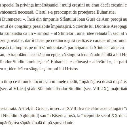
în special în privinţa împărtăşaniei : mulţi creştini nu erau decât creştini
vnicească necesară. Clerul s-a preocupat de protejarea Euharistiei
ui Dumnezeu ». Încă din timpurile Sfântului Ioan Gură de Aur, preoţii a
enul de conştiinţă prealabile împărtăşirii. Scrierile lui Dionisie Areopagi
a Euharistia ca un « simbol » al Sfintelor Taine, idee reluată în sec. al 
nţa reală », dar îi făcea pe credincioşi să realizeze caracterul profund ş
ceasta i-a împins pe unii să înlocuiască participarea la Sfintele Taine cu
rmau, extrapolând această concepţie, că singura icoană admisibilă a lui Hr
eodor Studitul aminteşte că Euharistia este însuşi « adevărul », iar patr
 », identică cu sângele şi trupul lui Hristos.
In timp ce în unele locuri sau în unele medii, împărtășirea deasă dispărea
sec. al VI-lea) şi ale Sfântului Teodor Studitul (sec. VIII-IX), majoritat
 restaurată. Astfel, în Grecia, în sec. al XVIII-lea de către acei călugări “
tul Nicodim Aghioritul) sau în Biserica rusă, la început de secol XX de c
 împărtăşirea săptămânală după spovedanie.