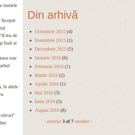
 cu numele
Din arhivă
u început
tul
Octombrie 2015
(4)
VII-lea de
Noiembrie 2015
(1)
i înalt al
Decembrie 2015
(5)
Ianuarie 2016
(6)
istos este
iarhul
Februarie 2016
(1)
Martie 2016
(2)
Aprilie 2016
(1)
, în altele
Mai 2016
(3)
ea
Iunie 2016
(5)
August 2016
(8)
colivari”
‹ anterior
3 of 7
următor ›
ătre