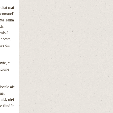
 citat mai
recomandă
ânta Taină
nda
există
 acesta,
oire din
avie, cu
ăciune
locale ale
mei
mală, ulei
e fiind în