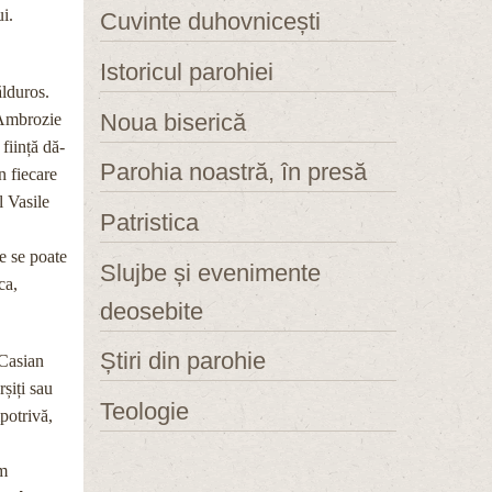
i.
Cuvinte duhovnicești
Istoricul parohiei
ălduros.
Noua biserică
, Ambrozie
ființă dă-
Parohia noastră, în presă
n fiecare
l Vasile
Patristica
e se poate
Slujbe și evenimente
ca,
deosebite
Știri din parohie
 Casian
șiți sau
Teologie
potrivă,
im