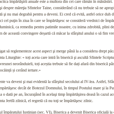
tica împărtăşirii anuale este a multora din cei care rămân în mănăstiri. 
 şi despre măreţia Sfintelor Taine, considerând că nu trebuie să ne apro
pată şi nu mai degrabă pentru a deveni. Ei cred că evită, astfel orice duh 
ăci cel puţin în ziua în care se împărtăşesc se consideră vrednici de împă
 duminică, ca remediu pentru patimile noastre, cu inima zdrobită, plini de
m de această convingere deșartă că măcar la sfârşitul anului o să fim vre
igat să reglementeze acest aspect şi merge până la a considera drept păc
 Liturghie: « toți aceia care intră în biserică şi ascultă Sfintele Scriptu
t vreunei neorânduieli, toți aceștia trebuie să fie dați afară din biserică p
ocăință și cerând iertare.»
e va deveni şi mai evidentă la sfârşitul secolului al IV-lea. Astfel, Sfâ
împărtăşesc decât de Botezul Domnului, în timpul Postului mare şi la Paş
 la o dată pe an, încurajând în acelaşi timp împărtăşirea deasă în cazul ac
a Jertfă zilnică, el regretă că nu toţi se împărtăşesc zilnic.
 împăratului Iustinian (sec. VI), Biserica a devenit Biserica oficială la 