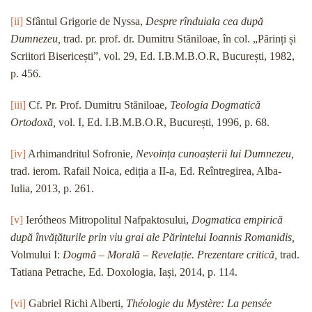
[ii]
Sfântul Grigorie de Nyssa,
Despre rînduiala cea după
Dumnezeu,
trad. pr. prof. dr. Dumitru Stăniloae, în col. „Părinți și
Scriitori Bisericești”, vol. 29, Ed. I.B.M.B.O.R, București, 1982,
p. 456.
[iii]
Cf. Pr. Prof. Dumitru Stăniloae,
Teologia Dogmatică
Ortodoxă,
vol. I, Ed. I.B.M.B.O.R, București, 1996, p. 68.
[iv]
Arhimandritul Sofronie,
Nevoința cunoașterii lui Dumnezeu,
trad. ierom. Rafail Noica, ediția a II-a, Ed. Reîntregirea, Alba-
Iulia, 2013, p. 261.
[v]
Ierótheos Mitropolitul Nafpaktosului,
Dogmatica empirică
după învățăturile prin viu grai ale Părintelui Ioannis Romanidis,
Volmului I:
Dogmă – Morală – Revelație. Prezentare critică,
trad.
Tatiana Petrache, Ed. Doxologia, Iași, 2014, p. 114.
[vi]
Gabriel Richi Alberti,
Théologie du Mystère: La pensée