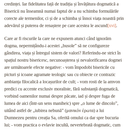
credinței. Iar fidelitatea față de tradiția și învățătura dogmatică a
Bisericii nu înseamnă numai faptul de a nu schimba formulările
corecte ale termenilor, ci și de a schimba și înnoi viața noastră prin
adevărul și puterea de renaștere pe care acestea le ascund
[xvi]
.
Care ar fi riscurile la care ne expunem atunci când ignorăm
dogma, nepermițându-i acestei „busole” să ne configureze
gândirea, viața și întregul sistem de valori? Referindu-ne strict în
spațiul nostru bisericesc, necunoașterea și nevalorificarea dogmei
are următoarele efecte negative: - vom împodobi bisericile cu
picturi și icoane agramate teologic sau cu obiecte ce contrazic
ambianța filocalică a locașurilor de cult; - vom rosti de la amvon
predici cu accente exclusiv moraliste, fără substanță dogmatică,
vorbind oamenilor numai despre păcate, iad și despre fuga de
lumea de aici (într-un sens maniheic) spre „o lume de dincolo”,
uitând astfel de „iubirea nebună” (μανικόν έρωτα) a lui
Dumnezeu pentru creația Sa, oferită omului ca dar spre bucuria
lui; - vom practica o evlavie incultă, nevertebrată dogmatic, cum