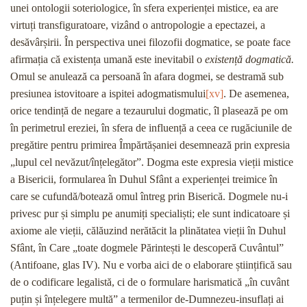
unei ontologii soteriologice, în sfera experienței mistice, ea are
virtuți transfiguratoare, vizând o antropologie a epectazei, a
desăvârșirii. În perspectiva unei filozofii dogmatice, se poate face
afirmația că existența umană este inevitabil o
existență dogmatică.
Omul se anulează ca persoană în afara dogmei, se destramă sub
presiunea istovitoare a ispitei adogmatismului
[xv]
. De asemenea,
orice tendință de negare a tezaurului dogmatic, îl plasează pe om
în perimetrul ereziei, în sfera de influență a ceea ce rugăciunile de
pregătire pentru primirea Împărtășaniei desemnează prin expresia
„lupul cel nevăzut/înțelegător”. Dogma este expresia vieții mistice
a Bisericii, formularea în Duhul Sfânt a experienței treimice în
care se cufundă/botează omul întreg prin Biserică. Dogmele nu-i
privesc pur și simplu pe anumiți specialiști; ele sunt indicatoare și
axiome ale vieții, călăuzind nerătăcit la plinătatea vieții în Duhul
Sfânt, în Care „toate dogmele Părintești le descoperă Cuvântul”
(Antifoane, glas IV). Nu e vorba aici de o elaborare științifică sau
de o codificare legalistă, ci de o formulare harismatică „în cuvânt
puțin și înțelegere multă” a termenilor de-Dumnezeu-insuflați ai