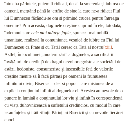
întreaba părintele, putem fi ridicați, decât la smerenia și iubirea de
oameni, mergând până la jertfire de sine la care ne-a ridicat Fiul
lui Dumnezeu făcându-se om și primind crucea pentru întreaga
omenire? Prin aceasta, dogmele creștine cuprind în ele, totodată,
îndemnul spre
cele mai mărețe fapte,
spre cea mai nobilă
umanitate, realizată în comuniunea veșnică de iubire cu Fiul lui
Dumnezeu ca Frate și cu Tatăl ceresc ca Tată al nostru
[xiii]
.
Astfel, în locul unei „modernizări” a dogmelor, a sacrificării
învățăturii de credință de dragul nevoilor egoiste ale societății de
astăzi, hedoniste, consumeriste și insensibile față de valorile
creștine menite să îi facă părtași pe oameni la frumusețea
infinitului divin, Biserica – cler și popor – are misiunea de a
explicita conținutul infinit al dogmelor ei. Acestea au nevoie de o
punere în lumină a conținutului lor viu și infinit în corespondență
cu viața duhovnicească a sufletului credincios, cu modul în care
le-au înțeles și trăit Sfinții Părinți ai Bisericii și cu nevoile fiecărei
epoci.