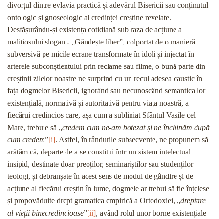
divorțul dintre evlavia practică și adevărul Bisericii sau conținutul
ontologic și gnoseologic al credinței creștine revelate.
Desfășurându-și existența cotidiană sub raza de acțiune a
malițiosului slogan - „Gândește liber”, colportat de o manieră
subversivă pe micile ecrane transformate în idoli și injectat în
arterele subconștientului prin reclame sau filme, o bună parte din
creștinii zilelor noastre ne surprind cu un recul adesea caustic în
fața dogmelor Bisericii, ignorând sau necunoscând semantica lor
existențială, normativă și autoritativă pentru viața noastră, a
fiecărui credincios care, așa cum a subliniat Sfântul Vasile cel
Mare, trebuie să „
credem cum ne-am botezat și ne închinăm după
cum credem
”
[i]
. Astfel, în rândurile subsecvente, ne propunem să
arătăm că, departe de a se constitui într-un sistem intelectual
insipid, destinate doar preoților, seminariștilor sau studenților
teologi, și debranșate în acest sens de modul de gândire și de
acțiune al fiecărui creștin în lume, dogmele ar trebui să fie înțelese
și propovăduite drept gramatica empirică a Ortodoxiei, „
dreptare
al vieții binecredincioase
”
[ii]
, având rolul unor borne existențiale