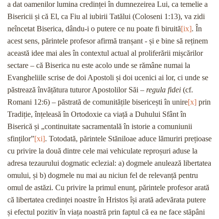
a dat oamenilor lumina credinței în dumnezeirea Lui, ca temelie a
Bisericii și că El, ca Fiu al iubirii Tatălui (Coloseni 1:13), va zidi
neîncetat Biserica, dându-i o putere ce nu poate fi biruită
[ix]
. În
acest sens, părintele profesor afirmă tranșant - și e bine să reținem
această idee mai ales în contextul actual al proliferării mișcărilor
sectare – că Biserica nu este acolo unde se rămâne numai la
Evangheliile scrise de doi Apostoli și doi ucenici ai lor, ci unde se
păstrează învățătura tuturor Apostolilor Săi –
regula fidei
(cf.
Romani 12:6)
–
păstrată de comunitățile bisericești în unire
[x]
prin
Tradiție, înțeleasă în Ortodoxie ca viață a Duhului Sfânt în
Biserică și „continuitate sacramentală în istorie a comuniunii
sfinților”
[xi]
. Totodată, părintele Stăniloae aduce lămuriri prețioase
cu privire la două dintre cele mai vehiculate reproșuri aduse la
adresa tezaurului dogmatic eclezial: a) dogmele anulează libertatea
omului, și b) dogmele nu mai au niciun fel de relevanță pentru
omul de astăzi. Cu privire la primul enunț, părintele profesor arată
că libertatea credinței noastre în Hristos își arată adevărata putere
și efectul pozitiv în viața noastră prin faptul că ea ne face stăpâni