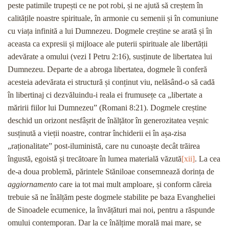
peste patimile trupești ce ne pot robi, și ne ajută să creștem în
calitățile noastre spirituale, în armonie cu semenii și în comuniune
cu viața infinită a lui Dumnezeu. Dogmele creștine se arată și în
aceasta ca expresii și mijloace ale puterii spirituale ale libertății
adevărate a omului (vezi I Petru 2:16), susținute de libertatea lui
Dumnezeu. Departe de a abroga libertatea, dogmele îi conferă
acesteia adevărata ei structură și conținut viu, nelăsând-o să cadă
în libertinaj ci dezvăluindu-i reala ei frumusețe ca „libertate a
măririi fiilor lui Dumnezeu” (Romani 8:21). Dogmele creștine
deschid un orizont nesfâșrit de înălțător în generozitatea veșnic
susținută a vieții noastre, contrar închiderii ei în așa-zisa
„raționalitate” post-iluministă, care nu cunoaște decât trăirea
îngustă, egoistă și trecătoare în lumea materială văzută
[xii]
. La cea
de-a doua problemă, părintele Stăniloae consemnează dorința de
aggiornamento
care ia tot mai mult amploare, și conform căreia
trebuie să ne înălțăm peste dogmele stabilite pe baza Evangheliei
de Sinoadele ecumenice, la învățături mai noi, pentru a răspunde
omului contemporan. Dar la ce înălțime morală mai mare, se