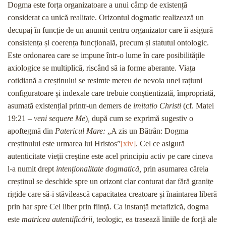
Dogma este forța organizatoare a unui câmp de existență
considerat ca unică realitate. Orizontul dogmatic realizează un
decupaj în funcție de un anumit centru organizator care îi asigură
consistența și coerența funcțională, precum și statutul ontologic.
Este ordonarea care se impune într-o lume în care posibilitățile
axiologice se multiplică, riscând să ia forme aberante. Viața
cotidiană a creștinului se resimte mereu de nevoia unei rațiuni
configuratoare și indexale care trebuie conștientizată, împropriată,
asumată existențial printr-un demers de
imitatio Christi
(cf. Matei
19:21 –
veni sequere Me
)
,
după cum se exprimă sugestiv o
apoftegmă din
Patericul Mare:
„A zis un Bătrân: Dogma
creștinului este urmarea lui Hristos”
[xiv]
. Cel ce asigură
autenticitate vieții creștine este acel principiu activ pe care cineva
l-a numit drept
intenționalitate dogmatică,
prin asumarea căreia
creștinul se deschide spre un orizont clar conturat dar fără granițe
rigide care să-i stăvilească capacitatea creatoare și înaintarea liberă
prin har spre Cel liber prin ființă. Ca instanță metafizică, dogma
este
matricea autentificării,
teologic, ea trasează liniile de forță ale