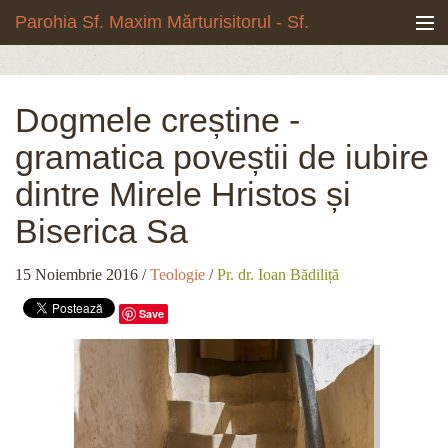
Mergi la conţinutul principal
Parohia Sf. Maxim Mărturisitorul - Sf.
Grigore Palama, Copou - Iași
Noua biserică
Dogmele creștine -
Botezuri & Cununii
gramatica poveștii de iubire
Teologie & Cuvinte duhovnicești
dintre Mirele Hristos și
Biserica Sa
Fotografii
15 Noiembrie 2016
/
Teologie
/
Pr. dr. Ioan Bădiliță
Preotul paroh
Save
Program liturgic
Despre noi
Contact