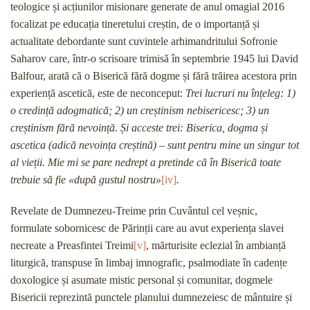
teologice și acțiunilor misionare generate de anul omagial 2016
focalizat pe educația tineretului creștin, de o importanță și
actualitate debordante sunt cuvintele arhimandritului Sofronie
Saharov care, într-o scrisoare trimisă în septembrie 1945 lui David
Balfour, arată că o Biserică fără dogme și fără trăirea acestora prin
experiență ascetică, este de neconceput:
Trei lucruri nu înțeleg: 1)
o credință adogmatică; 2) un creștinism nebisericesc; 3) un
creștinism fără nevoință. Și acceste trei: Biserica, dogma și
ascetica (adică nevoința creștină) – sunt pentru mine un singur tot
al vieții. Mie mi se pare nedrept a pretinde că în Biserică toate
trebuie să fie «după gustul nostru»
[iv]
.
Revelate de Dumnezeu-Treime prin Cuvântul cel veșnic,
formulate sobornicesc de Părinții care au avut experiența slavei
necreate a Preasfintei Treimi
[v]
, mărturisite eclezial în ambianță
liturgică, transpuse în limbaj imnografic, psalmodiate în cadențe
doxologice și asumate mistic personal și comunitar, dogmele
Bisericii reprezintă punctele planului dumnezeiesc de mântuire și