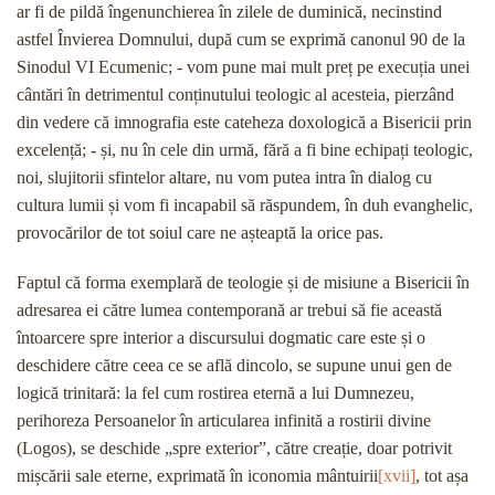
ar fi de pildă îngenunchierea în zilele de duminică, necinstind
astfel Învierea Domnului, după cum se exprimă canonul 90 de la
Sinodul VI Ecumenic; - vom pune mai mult preț pe execuția unei
cântări în detrimentul conținutului teologic al acesteia, pierzând
din vedere că imnografia este cateheza doxologică a Bisericii prin
excelență; - și, nu în cele din urmă, fără a fi bine echipați teologic,
noi, slujitorii sfintelor altare, nu vom putea intra în dialog cu
cultura lumii și vom fi incapabil să răspundem, în duh evanghelic,
provocărilor de tot soiul care ne așteaptă la orice pas.
Faptul că forma exemplară de teologie și de misiune a Bisericii în
adresarea ei către lumea contemporană ar trebui să fie această
întoarcere spre interior a discursului dogmatic care este și o
deschidere către ceea ce se află dincolo, se supune unui gen de
logică trinitară: la fel cum rostirea eternă a lui Dumnezeu,
perihoreza Persoanelor în articularea infinită a rostirii divine
(Logos), se deschide „spre exterior”, către creație, doar potrivit
mișcării sale eterne, exprimată în iconomia mântuirii
[xvii]
, tot așa