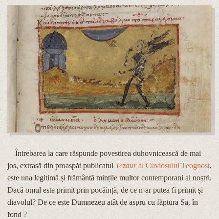
Întrebarea la care răspunde povestirea duhovnicească de mai
jos, extrasă din proaspăt publicatul
Tezaur
al Cuviosului Teognost
,
este una legitimă și frământă mințile multor contemporani ai noștri.
Dacă omul este primit prin pocăință, de ce n-ar putea fi primit și
diavolul? De ce este Dumnezeu atât de aspru cu făptura Sa, în
fond ?