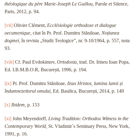
théologique du père Marie-Joseph Le Guillou,
Parole et Silence,
Paris, 2012, p. 94.
[vii]
Olivier Clément,
Ecclésiologie orthodoxe et dialogue
oecumenique,
citat în Pr. Prof. Dumitru Stăniloae,
Noțiunea
dogmei,
în revista „Studii Teologice”, nr. 9-10/1964, p. 557, nota
93.
[viii]
Cf. Paul Evdokimov,
Ortodoxia,
trad. Dr. Irineu Ioan Popa,
Ed. I.B.M.B.O.R, București, 1996, p. 194.
[ix]
Pr. Prof. Dumitru Stăniloae,
Iisus Hristos, lumina lumii și
îndumnezeitorul omului,
Ed. Basilica, București, 2014, p. 149
[x]
Ibidem,
p. 153
[xi]
John Meyendorff,
Living Tradition: Orthodox Witness in the
Contemporary World,
St. Vladimir`s Seminary Press, New York,
1991, p. 16.