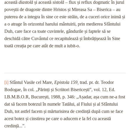
această
diastolă
și această
sistolă
– flux și reflux dogmatic în jurul
poveștii de dragoste dintre Hristos și Mireasa Sa – Biserica – au
puterea de a integra în sine ce este străin, de a cuceri orice inimă și
a o atrage în orizontul harului mântuirii, prin medierea Sfântului
Duh, care face ca toate cuvintele, gândurile și faptele să se
deschidă către Cuvântul ce recapitulează și îmbrățișează în Sine
toată creația pe care atât de mult a iubit-o.
[i]
Sfântul Vasile cel Mare,
Epistola 159,
trad. pr. dr. Teodor
Bodogae, în col. „Părinți și Scriitori Bisericești”, vol. 12, Ed.
I.B.M.B.O.R, București, 1988, p. 346: „Așadar, așa cum ne-a fost
dat să facem botezul în numele Tatălui, al Fiului și al Sfântului
Duh, tot astfel facem și mărturisirea de credință după cum se face
acest botez și cinstirea pe care o aducem e la fel cu această
credință...”.