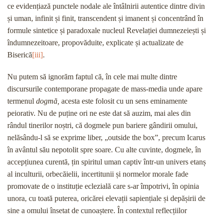
ce evidențiază punctele nodale ale întâlnirii autentice dintre divin
și uman, infinit și finit, transcendent și imanent și concentrând în
formule sintetice și paradoxale nucleul Revelației dumnezeiești și
îndumnezeitoare, propovăduite, explicate și actualizate de
Biserică
[iii]
.
Nu putem să ignorăm faptul că, în cele mai multe dintre
discursurile contemporane propagate de mass-media unde apare
termenul
dogmă,
acesta este folosit cu un sens eminamente
peiorativ. Nu de puține ori ne este dat să auzim, mai ales din
rândul tinerilor noștri, că dogmele pun bariere gândirii omului,
nelăsându-l să se exprime liber, „outside the box”, precum Icarus
în avântul său nepotolit spre soare. Cu alte cuvinte, dogmele, în
accepțiunea curentă, țin spiritul uman captiv într-un univers etanș
al inculturii, orbecăielii, incertitunii și normelor morale fade
promovate de o instituție eclezială care s-ar împotrivi, în opinia
unora, cu toată puterea, oricărei elevații sapiențiale și depășirii de
sine a omului însetat de cunoaștere. În contextul reflecțiilor