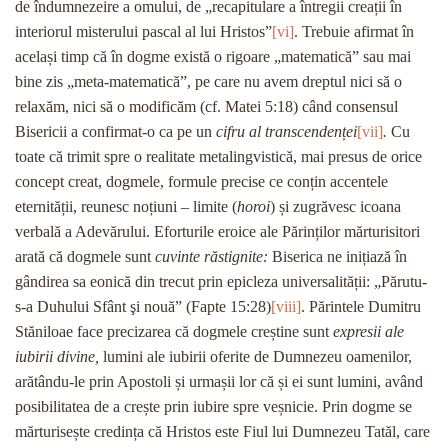
de îndumnezeire a omului, de „recapitulare a întregii creații în
interiorul misterului pascal al lui Hristos”
[vi]
. Trebuie afirmat în
același timp că în dogme există o rigoare „matematică” sau mai
bine zis „meta-matematică”, pe care nu avem dreptul nici să o
relaxăm, nici să o modificăm (cf. Matei 5:18) când consensul
Bisericii a confirmat-o ca pe un
cifru al transcendenței
[vii]
.
Cu
toate că trimit spre o realitate metalingvistică, mai presus de orice
concept creat, dogmele, formule precise ce conțin accentele
eternității, reunesc noțiuni – limite (
horoi
) și zugrăvesc icoana
verbală a Adevărului. Eforturile eroice ale Părinților mărturisitori
arată că dogmele sunt
cuvinte răstignite:
Biserica ne inițiază în
gândirea sa eonică din trecut prin epicleza universalității: „Părutu-
s-a Duhului Sfânt şi nouă” (Fapte 15:28)
[viii]
. Părintele Dumitru
Stăniloae face precizarea că dogmele creștine sunt
expresii ale
iubirii divine,
lumini ale iubirii oferite de Dumnezeu oamenilor,
arătându-le prin Apostoli și urmașii lor că și ei sunt lumini, având
posibilitatea de a crește prin iubire spre veșnicie. Prin dogme se
mărturisește credința că Hristos este Fiul lui Dumnezeu Tatăl, care