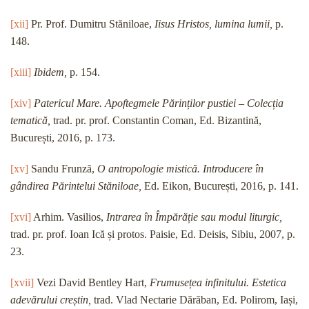
[xii]
Pr. Prof. Dumitru Stăniloae,
Iisus Hristos, lumina lumii,
p.
148.
[xiii]
Ibidem,
p. 154.
[xiv]
Patericul Mare. Apoftegmele Părinților pustiei – Colecția
tematică,
trad. pr. prof. Constantin Coman, Ed. Bizantină,
București, 2016, p. 173.
[xv]
Sandu Frunză,
O antropologie mistică. Introducere în
gândirea Părintelui Stăniloae,
Ed. Eikon, București, 2016, p. 141.
[xvi]
Arhim. Vasilios,
Intrarea în Împărăție sau modul liturgic,
trad. pr. prof. Ioan Ică și protos. Paisie, Ed. Deisis, Sibiu, 2007, p.
23.
[xvii]
Vezi David Bentley Hart,
Frumusețea infinitului. Estetica
adevărului creștin,
trad. Vlad Nectarie Dărăban, Ed. Polirom, Iași,