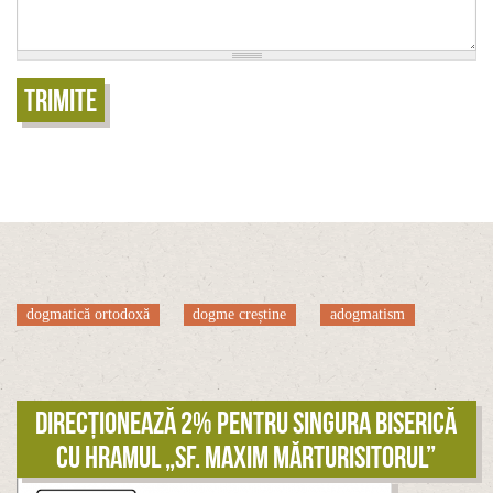
Trimite
dogmatică ortodoxă
dogme creștine
adogmatism
Direcționează 2% pentru singura biserică
cu hramul „Sf. Maxim Mărturisitorul”