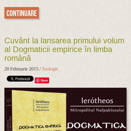
Continuare
Cuvânt la lansarea primului volum
al Dogmaticii empirice în limba
română
20 Februarie 2015
/
Teologie
Save