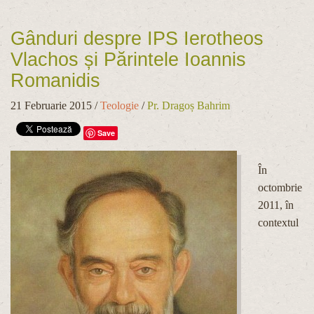
Gânduri despre IPS Ierotheos
Vlachos și Părintele Ioannis
Romanidis
21 Februarie 2015
/
Teologie
/
Pr. Dragoș Bahrim
Save
În
octombrie
2011, în
contextul