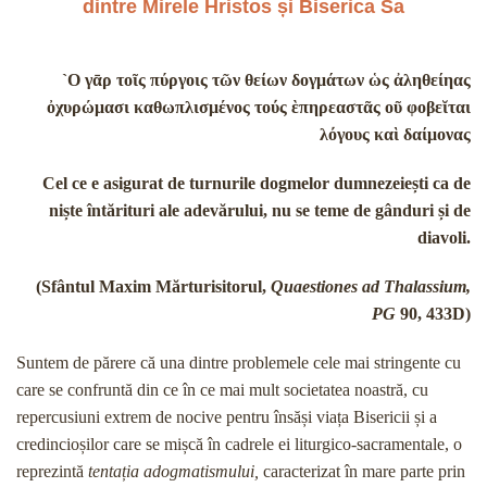
dintre Mirele Hristos și Biserica Sa
`Ο γᾱρ τοῖς πύργοις τῶν θείων δογμάτων ὡς ἀληθείηας
ὀχυρώμασι καθωπλισμένος τούς ὲπηρεαστᾶς οῦ φοβεῐται
λόγους καὶ δαίμονας
Cel ce e asigurat de turnurile dogmelor dumnezeiești ca de
niște întărituri ale adevărului, nu se teme de gânduri și de
diavoli.
(Sfântul Maxim Mărturisitorul,
Quaestiones ad Thalassium,
PG
90, 433D)
Suntem de părere că una dintre problemele cele mai stringente cu
care se confruntă din ce în ce mai mult societatea noastră, cu
repercusiuni extrem de nocive pentru însăși viața Bisericii și a
credincioșilor care se mișcă în cadrele ei liturgico-sacramentale, o
reprezintă
tentația adogmatismului,
caracterizat în mare parte prin