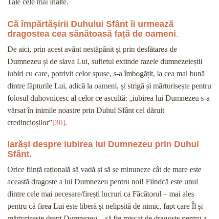
Tale cele mai înalte.
Că împărtășirii Duhului Sfânt îi urmează
dragostea cea sănătoasă față de oameni
.
De aici, prin acest avânt nestăpânit și prin desfătarea de
Dumnezeu și de slava Lui, sufletul extinde razele dumnezeieștii
iubiri cu care, potrivit celor spuse, s-a îmbogățit, la cea mai bună
dintre făpturile Lui, adică la oameni, și strigă și mărturisește pentru
folosul duhovnicesc al celor ce ascultă: „iubirea lui Dumnezeu s-a
vărsat în inimile noastre prin Duhul Sfânt cel dăruit
credincioșilor”
[30]
.
Iarăși despre iubirea lui Dumnezeu prin Duhul
Sfânt.
Orice ființă rațională să vadă și să se minuneze cât de mare este
această dragoste a lui Dumnezeu pentru noi! Fiindcă este unul
dintre cele mai necesare/firești lucruri ca Făcătorul – mai ales
pentru că firea Lui este liberă și nelipsită de nimic, fapt care Îl și
mărturisește drept Dumnezeu – să fie mișcat de dragoste pentru a