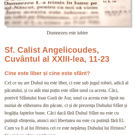
Dumnezeu este iubire
Sf. Calist Angelicoudes,
Cuvântul al XXIII-lea, 11-23
Cine este liber și cine este sfânt?
Cel ce nu are Duhul nu este liber, ci este sub jugul robiei, adică al
păcatului, și cu atât mai puțin este sfânt unul ca acesta. Căci,
potrivit Sfântului Ioan Gură de Aur, unul ca acesta este lipsit nu
numai de eliberarea din păcate, ci și de prezența Duhului Sfânt și
bogăția faptelor bune. Căci dacă fără Duhul Sfânt nu este cu
putință sfințenia, atunci nici libertatea nu este cu putință fără El.
Cum va fi al lui Hristos cel ce este nepărtaș Duhului lui Hristos?