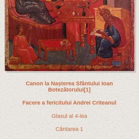
Canon la Nașterea Sfântului Ioan
Botezătorului
[1]
Facere a fericitului Andrei Criteanul
Glasul al 4-lea
Cântarea 1