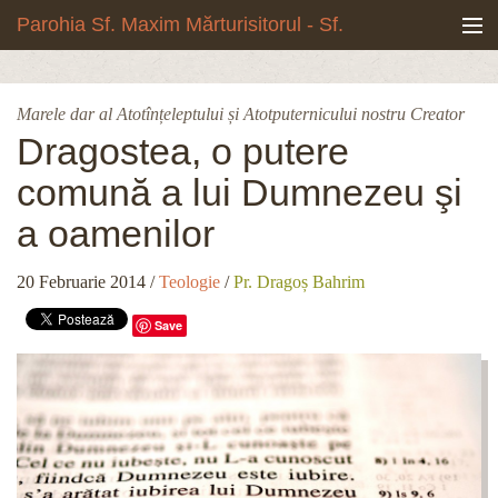
Mergi la conţinutul principal
Parohia Sf. Maxim Mărturisitorul - Sf.
Grigore Palama, Copou - Iași
Noua biserică
Marele dar al Atotînțeleptului și Atotputernicului nostru Creator
Botezuri & Cununii
Dragostea, o putere
comună a lui Dumnezeu şi
Teologie & Cuvinte duhovnicești
a oamenilor
Fotografii
20 Februarie 2014
/
Teologie
/
Pr. Dragoș Bahrim
Preotul paroh
Save
Program liturgic
Despre noi
Contact