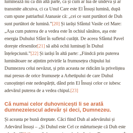
luminează nu ca din altă parte, ca și cum ar lua de undeva și ar
transmite altcuiva, ci ca Unul Care este El Însuși lumină, după
cum spune patriarhul Atanasie că: „cei ce sunt purtători de Duh
sunt purtători de lumină.”
[20]
Și iarăși Sfântul Vasile cel Mare:
„Așa cum puterea de a vedea este în ochiul sănătos, așa este
energia Duhului Sfânt în sufletul curățit. De aceea Sfântul Pavel
dorește efesenilor
[21]
să aibă ochii luminați în Duhul
înțelepciunii.”
[22]
Și iarăși în altă parte: „Fiindcă prin puterea
luminătoare ne ațintim privirile la frumusețea chipului lui
Dumnezeu celui nevăzut, și prin aceasta ne ridicăm la priveliștea
mai presus de orice frumusețe a Arhetipului de care Duhul
cunoștinței este nedespărțit, dând prin El Însuși celor ce iubesc
adevărul puterea de a vedea chipul.
[23]
Că numai celor duhovnicești li se arată
dumnezeiescul adevăr și deci, Dumnezeu.
Și aceasta pe bună dreptate. Căci fiind Duh al adevărului și
Adevărul însuși – „Și Duhul este Cel ce mărturisește că Duh este