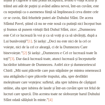
înșală și cugetele îl dau pradă închipuirii, având o viață scurtă și
trăind ani atât de puțini și având atâtea nevoi, într-un cuvânt, este
cu neputință ca o asemenea ființă să împlinească ceva dintre cele
ce se cuvin, fără feluritele puteri ale Duhului Sfânt. De aceea
Sfântul Pavel, știind că nu ne este nouă cu putință nici început bun
și frumos să punem virtuții fără Duhul Sfânt, zice: „Dumnezeu
este Cel ce lucrează în voi și ca să voiți și ca să săvârșiți, după a
Lui bunăvoință”
[1]
. Și iarăși: „Deci nu este nici de la cel ce
voiește, nici de la cel ce aleargă, ci de la Dumnezeu Care
binevoiește.”
[2]
Și iarăși: „Dumnezeu e Cel ce lucrează toate în
toți”
[3]
. Dar dacă lucrează toate, atunci lucrează și începuturile
lucrărilor iubitoare de Dumnezeu. Astfel zice și dumnezeiescul
Chiril: „Mii sunt plăcerile care pun stăpânire pe mintea omenească
una atrăgându-l spre plăcerile trupului, alta, spre desfătări
moleșitoare care veștejesc sufletul, alta spre iubirea de câștiguri
străine, alta spre iubirea de laude și într-un cuvânt spre tot felul de
lucruri care spurcă. Din acestea toate ne slobozește harul Duhului
Sfânt odată sălășluit în minte.”
[4]