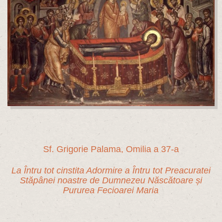
Sf. Grigorie Palama, Omilia a 37-a
La Întru tot cinstita Adormire a Întru tot Preacuratei
Stăpânei noastre de Dumnezeu Născătoare și
Pururea Fecioarei Maria