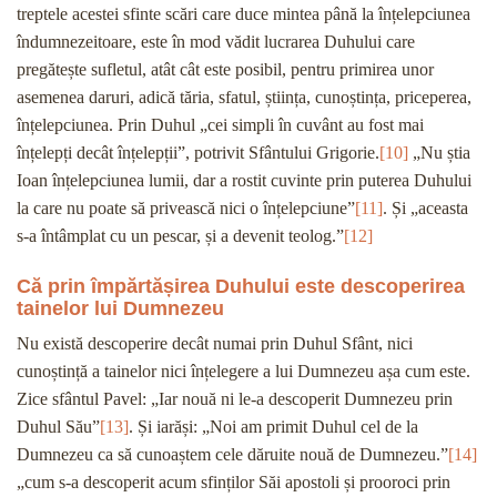
treptele acestei sfinte scări care duce mintea până la înțelepciunea
îndumnezeitoare, este în mod vădit lucrarea Duhului care
pregătește sufletul, atât cât este posibil, pentru primirea unor
asemenea daruri, adică tăria, sfatul, știința, cunoștința, priceperea,
înțelepciunea. Prin Duhul „cei simpli în cuvânt au fost mai
înțelepți decât înțelepții”, potrivit Sfântului Grigorie.
[10]
„Nu știa
Ioan înțelepciunea lumii, dar a rostit cuvinte prin puterea Duhului
la care nu poate să privească nici o înțelepciune”
[11]
. Și „aceasta
s-a întâmplat cu un pescar, și a devenit teolog.”
[12]
Că prin împărtășirea Duhului este descoperirea
tainelor lui Dumnezeu
Nu există descoperire decât numai prin Duhul Sfânt, nici
cunoștință a tainelor nici înțelegere a lui Dumnezeu așa cum este.
Zice sfântul Pavel: „Iar nouă ni le-a descoperit Dumnezeu prin
Duhul Său”
[13]
. Și iarăși: „Noi am primit Duhul cel de la
Dumnezeu ca să cunoaștem cele dăruite nouă de Dumnezeu.”
[14]
„cum s-a descoperit acum sfinților Săi apostoli și prooroci prin