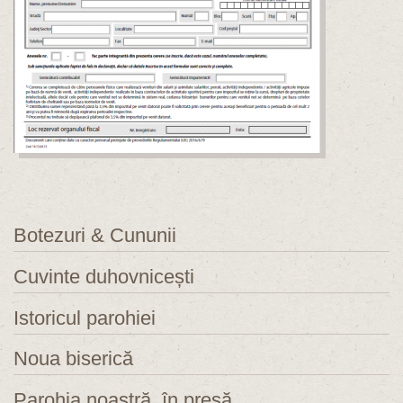
Botezuri & Cununii
Cuvinte duhovnicești
Istoricul parohiei
Noua biserică
Parohia noastră, în presă