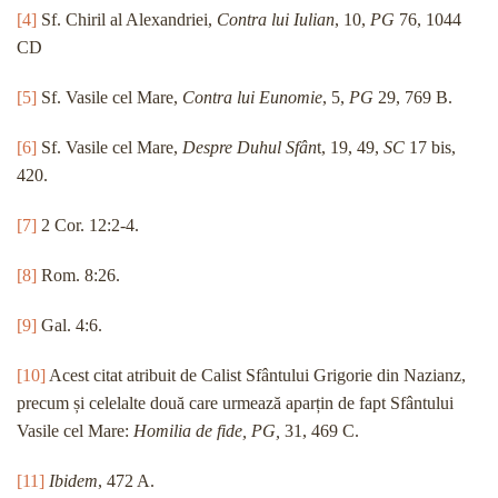
[4]
Sf. Chiril al Alexandriei,
Contra lui Iulian
, 10,
PG
76, 1044
CD
[5]
Sf. Vasile cel Mare,
Contra lui Eunomie
, 5,
PG
29, 769 B.
[6]
Sf. Vasile cel Mare,
Despre Duhul Sfân
t, 19, 49,
SC
17 bis,
420.
[7]
2 Cor. 12:2-4.
[8]
Rom. 8:26.
[9]
Gal. 4:6.
[10]
Acest citat atribuit de Calist Sfântului Grigorie din Nazianz,
precum și celelalte două care urmează aparțin de fapt Sfântului
Vasile cel Mare:
Homilia de fide, PG,
31, 469 C.
[11]
Ibidem
, 472 A.