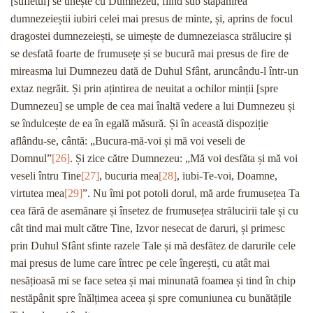
[sufletul] se unește cu Dumnezeu, fiind sub stăpânirea
dumnezeieștii iubiri celei mai presus de minte, și, aprins de focul
dragostei dumnezeiești, se uimește de dumnezeiasca strălucire și
se desfată foarte de frumusețe și se bucură mai presus de fire de
mireasma lui Dumnezeu dată de Duhul Sfânt, aruncându-l într-un
extaz negrăit. Și prin ațintirea de neuitat a ochilor minții [spre
Dumnezeu] se umple de cea mai înaltă vedere a lui Dumnezeu și
se îndulcește de ea în egală măsură. Și în această dispoziție
aflându-se, cântă: „Bucura-mă-voi și mă voi veseli de
Domnul”
[26]
. Și zice către Dumnezeu: „Mă voi desfăta și mă voi
veseli întru Tine
[27]
, bucuria mea
[28]
, iubi-Te-voi, Doamne,
virtutea mea
[29]
”. Nu îmi pot potoli dorul, mă arde frumusețea Ta
cea fără de asemănare și însetez de frumusețea strălucirii tale și cu
cât tind mai mult către Tine, Izvor nesecat de daruri, și primesc
prin Duhul Sfânt sfinte razele Tale și mă desfătez de darurile cele
mai presus de lume care întrec pe cele îngerești, cu atât mai
nesățioasă mi se face setea și mai minunată foamea și tind în chip
nestăpânit spre înălțimea aceea și spre comuniunea cu bunătățile