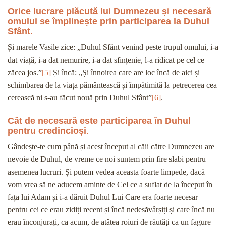
Orice lucrare plăcută lui Dumnezeu și necesară
omului se împlinește prin participarea la Duhul
Sfânt.
Și marele Vasile zice: „Duhul Sfânt venind peste trupul omului, i-a
dat viață, i-a dat nemurire, i-a dat sfințenie, l-a ridicat pe cel ce
zăcea jos.”
[5]
Și încă: „Și înnoirea care are loc încă de aici și
schimbarea de la viața pământească și împătimită la petrecerea cea
cerească ni s-au făcut nouă prin Duhul Sfânt”
[6]
.
Cât de necesară este participarea în Duhul
pentru credincioși
.
Gândește
-
te cum până și acest început al căii către Dumnezeu are
nevoie de Duhul, de vreme ce noi suntem prin fire slabi pentru
asemenea lucruri. Și putem vedea aceasta foarte limpede, dacă
vom vrea să ne aducem aminte de Cel ce a suflat de la început în
fața lui Adam și i-a dăruit Duhul Lui Care era foarte necesar
pentru cei ce erau zidiți recent și încă nedesăvârșiți și care încă nu
erau înconjurați, ca acum, de atâtea roiuri de răutăți ca un fagure