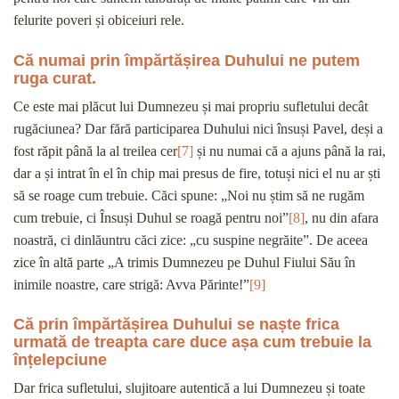
felurite poveri și obiceiuri rele.
Că numai prin împărtășirea Duhului ne putem
ruga curat.
Ce este mai plăcut lui Dumnezeu și mai propriu sufletului decât
rugăciunea? Dar fără participarea Duhului nici însuși Pavel, deși a
fost răpit până la al treilea cer
[7]
și nu numai că a ajuns până la rai,
dar a și intrat în el în chip mai presus de fire, totuși nici el nu ar ști
să se roage cum trebuie. Căci spune: „Noi nu știm să ne rugăm
cum trebuie, ci Însuși Duhul se roagă pentru noi”
[8]
, nu din afara
noastră, ci dinlăuntru căci zice: „cu suspine negrăite”. De aceea
zice în altă parte „A trimis Dumnezeu pe Duhul Fiului Său în
inimile noastre, care strigă: Avva Părinte!”
[9]
Că prin împărtășirea Duhului se naște frica
urmată de treapta care duce așa cum trebuie la
înțelepciune
Dar frica sufletului, slujitoare autentică a lui Dumnezeu și toate