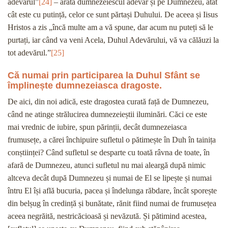
adevărul”
[24]
– arată dumnezeiescul adevăr și pe Dumnezeu, atât
cât este cu putință, celor ce sunt părtași Duhului. De aceea și Iisus
Hristos a zis „încă multe am a vă spune, dar acum nu puteți să le
purtați, iar când va veni Acela, Duhul Adevărului, vă va călăuzi la
tot adevărul.”
[25]
Că numai prin participarea la Duhul Sfânt se
împlinește dumnezeiasca dragoste.
De aici, din noi adică, este dragostea curată față de Dumnezeu,
când ne atinge strălucirea dumnezeieștii iluminări. Căci ce este
mai vrednic de iubire, spun părinții, decât dumnezeiasca
frumusețe, a cărei închipuire sufletul o pătimește în Duh în tainița
conștiinței? Când sufletul se desparte cu toată râvna de toate, în
afară de Dumnezeu, atunci sufletul nu mai aleargă după nimic
altceva decât după Dumnezeu și numai de El se lipește și numai
întru El își află bucuria, pacea și îndelunga răbdare, încât sporește
din belșug în credință și bunătate, rănit fiind numai de frumusețea
aceea negrăită, nestricăcioasă și nevăzută. Și pătimind acestea,