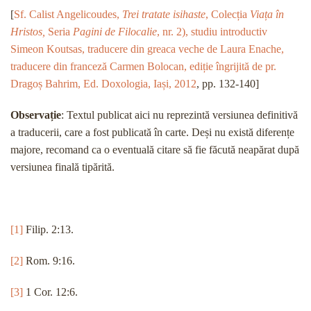
[
Sf. Calist Angelicoudes,
Trei tratate isihaste
, Colecția
Viața în
Hristos,
Seria
Pagini de Filocalie
, nr. 2), studiu introductiv
Simeon Koutsas, traducere din greaca veche de Laura Enache,
traducere din franceză Carmen Bolocan, ediție îngrijită de pr.
Dragoș Bahrim, Ed. Doxologia, Iași, 2012
, pp. 132-140]
Observație
: Textul publicat aici nu reprezintă versiunea definitivă
a traducerii, care a fost publicată în carte. Deși nu există diferențe
majore, recomand ca o eventuală citare să fie făcută neapărat după
versiunea finală tipărită.
[1]
Filip. 2:13.
[2]
Rom. 9:16.
[3]
1 Cor. 12:6.