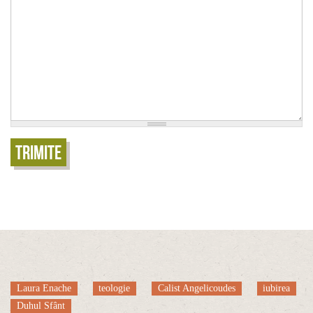
Trimite
Laura Enache
teologie
Calist Angelicoudes
iubirea
Duhul Sfânt