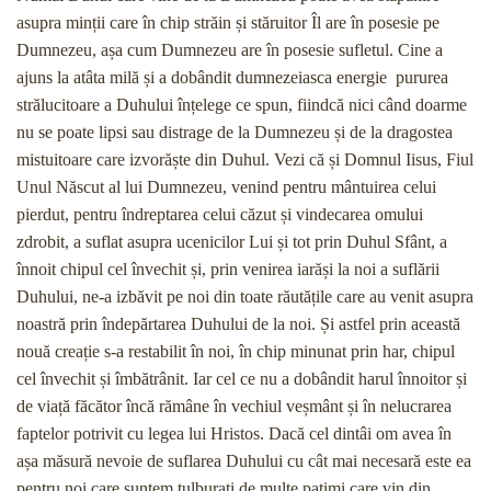
asupra minții care în chip străin și stăruitor Îl are în posesie pe
Dumnezeu, așa cum Dumnezeu are în posesie sufletul. Cine a
ajuns la atâta milă și a dobândit dumnezeiasca energie pururea
strălucitoare a Duhului înțelege ce spun, fiindcă nici când doarme
nu se poate lipsi sau distrage de la Dumnezeu și de la dragostea
mistuitoare care izvorăște din Duhul. Vezi că și Domnul Iisus, Fiul
Unul Născut al lui Dumnezeu, venind pentru mântuirea celui
pierdut, pentru îndreptarea celui căzut și vindecarea omului
zdrobit, a suflat asupra ucenicilor Lui și tot prin Duhul Sfânt, a
înnoit chipul cel învechit și, prin venirea iarăși la noi a suflării
Duhului, ne-a izbăvit pe noi din toate răutățile care au venit asupra
noastră prin îndepărtarea Duhului de la noi. Și astfel prin această
nouă creație s-a restabilit în noi, în chip minunat prin har, chipul
cel învechit și îmbătrânit. Iar cel ce nu a dobândit harul înnoitor și
de viață făcător încă rămâne în vechiul veșmânt și în nelucrarea
faptelor potrivit cu legea lui Hristos. Dacă cel dintâi om avea în
așa măsură nevoie de suflarea Duhului cu cât mai necesară este ea
pentru noi care suntem tulburați de multe patimi care vin din