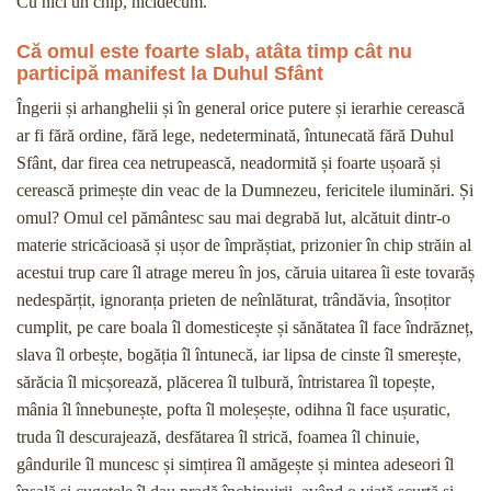
Cu nici un chip, nicidecum.
Că omul este foarte slab, atâta timp cât nu
participă manifest la Duhul Sfânt
Îngerii și arhanghelii și în general orice putere și ierarhie cerească
ar fi fără ordine, fără lege, nedeterminată, întunecată fără Duhul
Sfânt, dar firea cea netrupească, neadormită și foarte ușoară și
cerească primește din veac de la Dumnezeu, fericitele iluminări. Și
omul? Omul cel pământesc sau mai degrabă lut, alcătuit dintr-o
materie stricăcioasă și ușor de împrăștiat, prizonier în chip străin al
acestui trup care îl atrage mereu în jos, căruia uitarea îi este tovarăș
nedespărțit, ignoranța prieten de neînlăturat, trândăvia, însoțitor
cumplit, pe care boala îl domesticește și sănătatea îl face îndrăzneț,
slava îl orbește, bogăția îl întunecă, iar lipsa de cinste îl smerește,
sărăcia îl micșorează, plăcerea îl tulbură, întristarea îl topește,
mânia îl înnebunește, pofta îl moleșește, odihna îl face ușuratic,
truda îl descurajează, desfătarea îl strică, foamea îl chinuie,
gândurile îl muncesc și simțirea îl amăgește și mintea adeseori îl