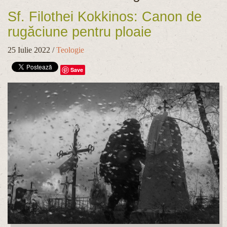
Sf. Filothei Kokkinos: Canon de
rugăciune pentru ploaie
25 Iulie 2022
/
Teologie
Save