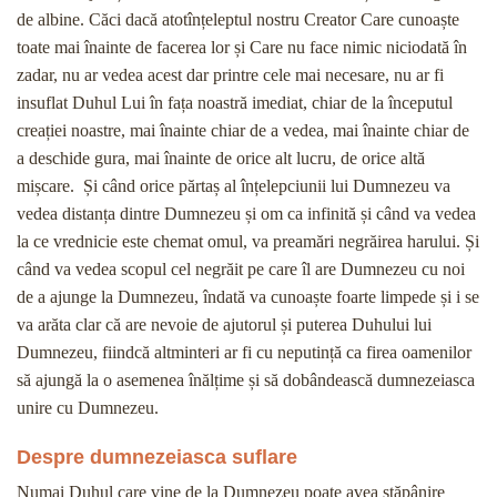
de albine. Căci dacă atotînțeleptul nostru Creator Care cunoaște
toate mai înainte de facerea lor și Care nu face nimic niciodată în
zadar, nu ar vedea acest dar printre cele mai necesare, nu ar fi
insuflat Duhul Lui în fața noastră imediat, chiar de la începutul
creației noastre, mai înainte chiar de a vedea, mai înainte chiar de
a deschide gura, mai înainte de orice alt lucru, de orice altă
mișcare. Și când orice părtaș al înțelepciunii lui Dumnezeu va
vedea distanța dintre Dumnezeu și om ca infinită și când va vedea
la ce vrednicie este chemat omul, va preamări negrăirea harului. Și
când va vedea scopul cel negrăit pe care îl are Dumnezeu cu noi
de a ajunge la Dumnezeu, îndată va cunoaște foarte limpede și i se
va arăta clar că are nevoie de ajutorul și puterea Duhului lui
Dumnezeu, fiindcă altminteri ar fi cu neputință ca firea oamenilor
să ajungă la o asemenea înălțime și să dobândească dumnezeiasca
unire cu Dumnezeu.
Despre dumnezeiasca suflare
Numai Duhul care vine de la Dumnezeu poate avea stăpânire