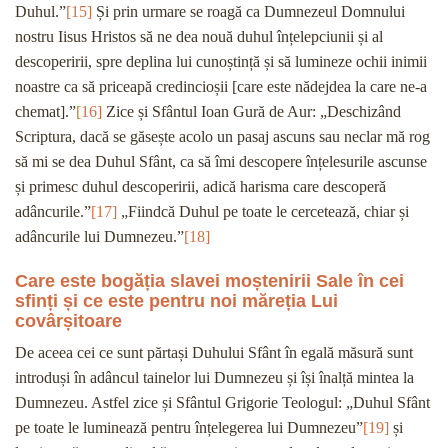
Duhul.”
[15]
Și prin urmare se roagă ca Dumnezeul Domnului
nostru Iisus Hristos să ne dea nouă duhul înțelepciunii și al
descoperirii, spre deplina lui cunoștință și să lumineze ochii inimii
noastre ca să priceapă credincioșii [care este nădejdea la care ne-a
chemat].”
[16]
Zice și Sfântul Ioan Gură de Aur: „Deschizând
Scriptura, dacă se găsește acolo un pasaj ascuns sau neclar mă rog
să mi se dea Duhul Sfânt, ca să îmi descopere înțelesurile ascunse
și primesc duhul descoperirii, adică harisma care descoperă
adâncurile.”
[17]
„Fiindcă Duhul pe toate le cercetează, chiar și
adâncurile lui Dumnezeu.”
[18]
Care este bogăția slavei moștenirii Sale în cei
sfinți și ce este pentru noi măreția Lui
covârșitoare
De aceea cei ce sunt părtași Duhului Sfânt în egală măsură sunt
introduși în adâncul tainelor lui Dumnezeu și își înalță mintea la
Dumnezeu. Astfel zice și Sfântul Grigorie Teologul: „Duhul Sfânt
pe toate le luminează pentru înțelegerea lui Dumnezeu”
[19]
și