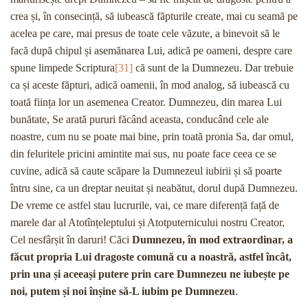
crea și, în consecință, să iubească făpturile create, mai cu seamă pe
acelea pe care, mai presus de toate cele văzute, a binevoit să le
facă după chipul și asemănarea Lui, adică pe oameni, despre care
spune limpede Scriptura
[31]
că sunt de la Dumnezeu. Dar trebuie
ca și aceste făpturi, adică oamenii, în mod analog, să iubească cu
toată ființa lor un asemenea Creator. Dumnezeu, din marea Lui
bunătate, Se arată pururi făcând aceasta, conducând cele ale
noastre, cum nu se poate mai bine, prin toată pronia Sa, dar omul,
din feluritele pricini amintite mai sus, nu poate face ceea ce se
cuvine, adică să caute scăpare la Dumnezeul iubirii și să poarte
întru sine, ca un dreptar neuitat și neabătut, dorul după Dumnezeu.
De vreme ce astfel stau lucrurile, vai, ce mare diferență față de
marele dar al Atotînțeleptului și Atotputernicului nostru Creator,
Cel nesfârșit în daruri! Căci
Dumnezeu, în mod extraordinar, a
făcut propria Lui dragoste comună cu a noastră, astfel încât,
prin una și aceeași putere prin care Dumnezeu ne iubește pe
noi, putem și noi înșine să-L iubim pe Dumnezeu
.