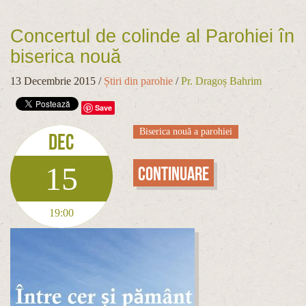
Concertul de colinde al Parohiei în
biserica nouă
13 Decembrie 2015
/
Știri din parohie
/
Pr. Dragoș Bahrim
Save
Biserica nouă a parohiei
Dec
15
Continuare
19:00