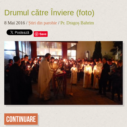
Drumul către Înviere (foto)
8 Mai 2016
/
Știri din parohie
/
Pr. Dragoș Bahrim
Save
Continuare