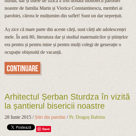
numai, dar și unele de fizică a fost donată bibliotecii parohiei
noastre de familia Marin și Viorica Constantinescu, membri ai
parohiei, cărora le mulțumim din suflet! Sunt un dar neprețuit.
Aș zice că mare parte din aceste cărți, sunt cărți ale adolescenței
mele. În anii 80, literatura dar și studiul matematicilor și științelor
era pentru și pentru mine și pentru mulți colegi de generație o
ocupație obișnuită de vacanță.
Continuare
Arhitectul Șerban Sturdza în vizită
la șantierul bisericii noastre
28 Iunie 2015
/
Știri din parohie
/
Pr. Dragoș Bahrim
Save