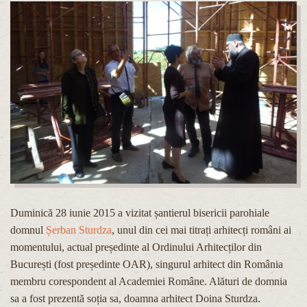
Duminică 28 iunie 2015 a vizitat șantierul bisericii parohiale
domnul
Șerban Sturdza
, unul din cei mai titrați arhitecți români ai
momentului, actual președinte al Ordinului Arhitecților din
București (fost președinte OAR), singurul arhitect din România
membru corespondent al Academiei Române. Alături de domnia
sa a fost prezentă soția sa, doamna arhitect Doina Sturdza.