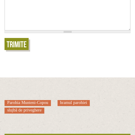
Trimite
Parohia Munteni-Copou
hramul parohiei
slujbă de priveghere