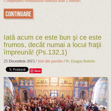
Completarea formularului durează doar 2 minute!
Continuare
Iată acum ce este bun şi ce este
frumos, decât numai a locui fraţii
împreună! (Ps.132,1)
25 Decembrie 2015
/
Știri din parohie
/
Pr. Dragoș Bahrim
Save