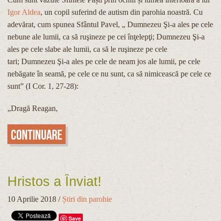
Igor Aldea
, un copil suferind de autism din parohia noastră. Cu
adevărat, cum spunea Sfântul Pavel, „ Dumnezeu Şi-a ales pe cele
nebune ale lumii, ca să ruşineze pe cei înţelepţi; Dumnezeu Şi-a
ales pe cele slabe ale lumii, ca să le ruşineze pe cele
tari; Dumnezeu Şi-a ales pe cele de neam jos ale lumii, pe cele
nebăgate în seamă, pe cele ce nu sunt, ca să nimicească pe cele ce
sunt” (I Cor. 1, 27-28):
„Dragă Reagan,
Continuare
Hristos a Înviat!
10 Aprilie 2018
/
Știri din parohie
Save