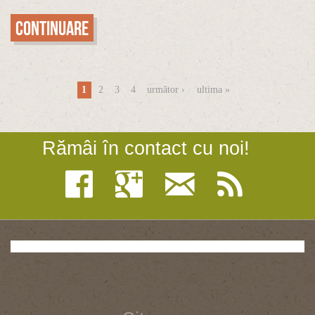
Continuare
Pagini
1
2
3
4
următor ›
ultima »
Rămâi în contact cu noi!