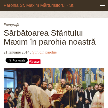
Mergi la conţinutul principal
Parohia Sf. Maxim Mărturisitorul - Sf.
Grigore Palama, Copou - Iași
Noua biserică
Fotografii
Botezuri & Cununii
Sărbătoarea Sfântului
Maxim în parohia noastră
Teologie & Cuvinte duhovnicești
21 Ianuarie 2014
/
Știri din parohie
Fotografii
Save
Preotul paroh
Program liturgic
Despre noi
Contact