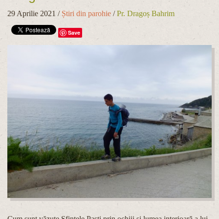
29 Aprilie 2021
/
Știri din parohie
/
Pr. Dragoș Bahrim
Save
Cum sunt văzute Sfintele Paști prin ochiii și lumea interioară a lui