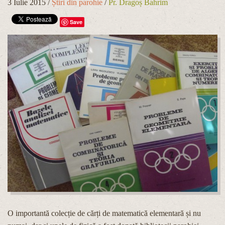
3 Iulie 2015
/
Știri din parohie
/
Pr. Dragoș Bahrim
Save
O importantă colecție de cărți de matematică elementară și nu