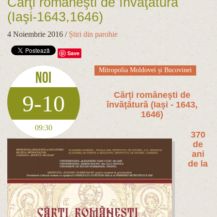
Cărţi româneşti de învăţătură
(Iaşi-1643,1646)
4 Noiembrie 2016
/
Știri din parohie
Save
Mitropolia Moldovei și Bucovinei
Noi
Cărţi româneşti de
9-10
învăţătură (Iaşi - 1643,
1646)
09:30
370
de
ani
de la