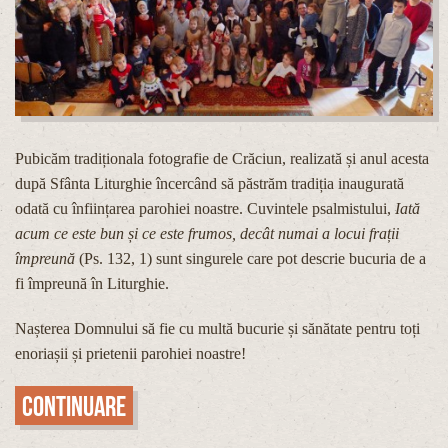
Pubicăm tradiționala fotografie de Crăciun, realizată și anul acesta
după Sfânta Liturghie încercând să păstrăm tradiția inaugurată
odată cu înființarea parohiei noastre. Cuvintele psalmistului,
Iată
acum ce este bun și ce este frumos, decât numai a locui frații
împreună
(Ps. 132, 1) sunt singurele care pot descrie bucuria de a
fi împreună în Liturghie.
Nașterea Domnului să fie cu multă bucurie și sănătate pentru toți
enoriașii și prietenii parohiei noastre!
Continuare