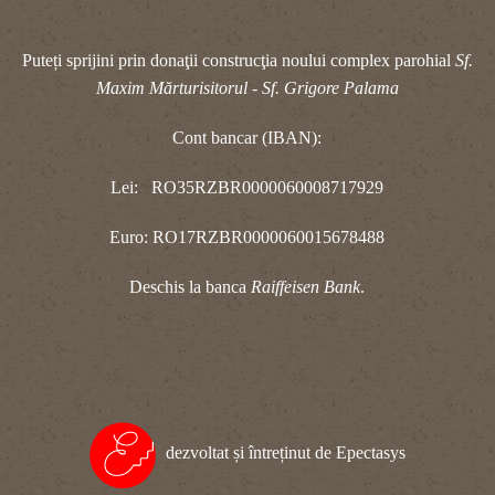
Puteți sprijini prin donaţii construcţia noului complex parohial
Sf.
Maxim Mărturisitorul - Sf. Grigore Palama
Cont bancar (IBAN):
Lei: RO35RZBR0000060008717929
Euro: RO17RZBR0000060015678488
Deschis la banca
Raiffeisen Bank
.
dezvoltat și întreținut de Epectasys