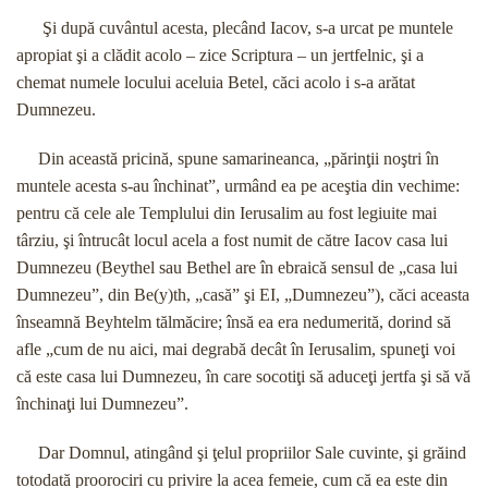
Şi după cuvântul acesta, plecând Iacov, s-a urcat pe muntele
apropiat şi a clădit acolo – zice Scriptura – un jertfelnic, şi a
chemat numele locului aceluia Betel, căci acolo i s-a arătat
Dumnezeu.
Din această pricină, spune samarineanca, „părinţii noştri în
muntele acesta s-au închinat”, urmând ea pe aceştia din vechime:
pentru că cele ale Templului din Ierusalim au fost legiuite mai
târziu, şi întrucât locul acela a fost numit de către Iacov casa lui
Dumnezeu (Beythel sau Bethel are în ebraică sensul de „casa lui
Dumnezeu”, din Be(y)th, „casă” şi EI, „Dumnezeu”), căci aceasta
înseamnă Beyhtelm tălmăcire; însă ea era nedumerită, dorind să
afle „cum de nu aici, mai degrabă decât în Ierusalim, spuneţi voi
că este casa lui Dumnezeu, în care socotiţi să aduceţi jertfa şi să vă
închinaţi lui Dumnezeu”.
Dar Domnul, atingând şi ţelul propriilor Sale cuvinte, şi grăind
totodată proorociri cu privire la acea femeie, cum că ea este din