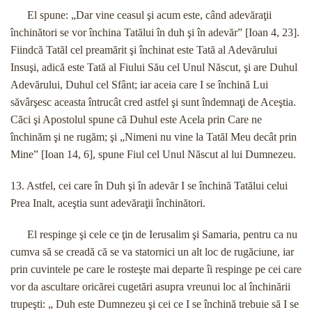
El spune: „Dar vine ceasul şi acum este, când adevăraţii
închinători se vor închina Tatălui în duh şi în adevăr” [Ioan 4, 23].
Fiindcă Tatăl cel preamărit şi închinat este Tată al Adevărului
Insuşi, adică este Tată al Fiului Său cel Unul Născut, şi are Duhul
Adevărului, Duhul cel Sfânt; iar aceia care I se închină Lui
săvârşesc aceasta întrucât cred astfel şi sunt îndemnaţi de Aceştia.
Căci şi Apostolul spune că Duhul este Acela prin Care ne
închinăm şi ne rugăm; şi „Nimeni nu vine la Tatăl Meu decât prin
Mine” [Ioan 14, 6], spune Fiul cel Unul Născut al lui Dumnezeu.
13. Astfel, cei care în Duh şi în adevăr I se închină Tatălui celui
Prea Inalt, aceştia sunt adevăraţii închinători.
El respinge şi cele ce ţin de Ierusalim şi Samaria, pentru ca nu
cumva să se creadă că se va statornici un alt loc de rugăciune, iar
prin cuvintele pe care le rosteşte mai departe îi respinge pe cei care
vor da ascultare oricărei cugetări asupra vreunui loc al închinării
trupeşti: „ Duh este Dumnezeu şi cei ce I se închină trebuie să I se