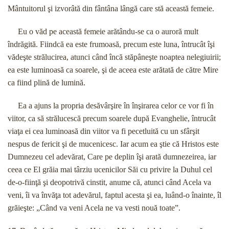
Mântuitorul şi izvorâtă din fântâna lângă care stă această femeie.
Eu o văd pe această femeie arătându-se ca o auroră mult
îndrăgită. Fiindcă ea este frumoasă, precum este luna, întrucât îşi
vădeşte strălucirea, atunci când încă stăpâneşte noaptea nelegiuirii;
ea este luminoasă ca soarele, şi de aceea este arătată de către Mire
ca fiind plină de lumină.
Ea a ajuns la propria desăvârşire în înşirarea celor ce vor fi în
viitor, ca să strălucescă precum soarele după Evanghelie, întrucât
viaţa ei cea luminoasă din viitor va fi pecetluită cu un sfârşit
nespus de fericit şi de mucenicesc. Iar acum ea ştie că Hristos este
Dumnezeu cel adevărat, Care pe deplin îşi arată dumnezeirea, iar
ceea ce El grăia mai târziu ucenicilor Săi cu privire la Duhul cel
de-o-fiinţă şi deopotrivă cinstit, anume că, atunci când Acela va
veni, îi va învăţa tot adevărul, faptul acesta şi ea, luând-o înainte, îl
grăieşte: „Când va veni Acela ne va vesti nouă toate”.