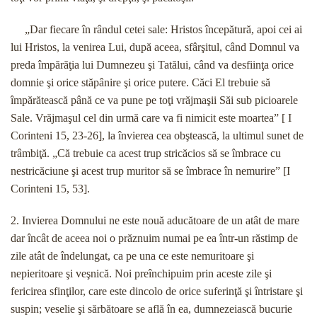
„Dar fiecare în rândul cetei sale: Hristos începătură, apoi cei ai
lui Hristos, la venirea Lui, după aceea, sfârşitul, când Domnul va
preda împărăţia lui Dumnezeu şi Tatălui, când va desfiinţa orice
domnie şi orice stăpânire şi orice putere. Căci El trebuie să
împărătească până ce va pune pe toţi vrăjmaşii Săi sub picioarele
Sale. Vrăjmaşul cel din urmă care va fi nimicit este moartea” [ I
Corinteni 15, 23-26], la învierea cea obştească, la ultimul sunet de
trâmbiţă. „Că trebuie ca acest trup stricăcios să se îmbrace cu
nestricăciune şi acest trup muritor să se îmbrace în nemurire” [I
Corinteni 15, 53].
2. Invierea Domnului ne este nouă aducătoare de un atât de mare
dar încât de aceea noi o prăznuim numai pe ea într-un răstimp de
zile atât de îndelungat, ca pe una ce este nemuritoare şi
nepieritoare şi veşnică. Noi preînchipuim prin aceste zile şi
fericirea sfinţilor, care este dincolo de orice suferinţă şi întristare şi
suspin; veselie şi sărbătoare se află în ea, dumnezeiască bucurie