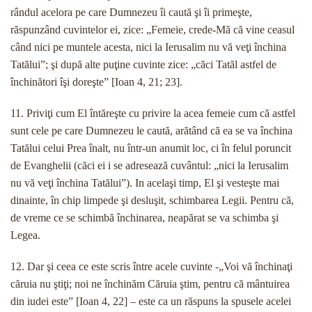
rândul acelora pe care Dumnezeu îi caută şi îi primeşte,
răspunzând cuvintelor ei, zice: „Femeie, crede-Mă că vine ceasul
când nici pe muntele acesta, nici la Ierusalim nu vă veţi închina
Tatălui”; şi după alte puţine cuvinte zice: „căci Tatăl astfel de
închinători îşi doreşte” [Ioan 4, 21; 23].
11. Priviţi cum El întăreşte cu privire la acea femeie cum că astfel
sunt cele pe care Dumnezeu le caută, arătând că ea se va închina
Tatălui celui Prea înalt, nu într-un anumit loc, ci în felul poruncit
de Evanghelii (căci ei i se adresează cuvântul: „nici la Ierusalim
nu vă veţi închina Tatălui”). In acelaşi timp, El şi vesteşte mai
dinainte, în chip limpede şi desluşit, schimbarea Legii. Pentru că,
de vreme ce se schimbă închinarea, neapărat se va schimba şi
Legea.
12. Dar şi ceea ce este scris între acele cuvinte -„Voi vă închinaţi
căruia nu ştiţi; noi ne închinăm Căruia ştim, pentru că mântuirea
din iudei este” [Ioan 4, 22] – este ca un răspuns la spusele acelei