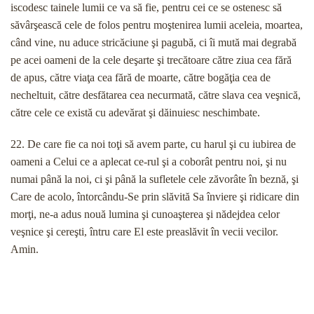
iscodesc tainele lumii ce va să fie, pentru cei ce se ostenesc să
săvârşească cele de folos pentru moştenirea lumii aceleia, moartea,
când vine, nu aduce stricăciune şi pagubă, ci îi mută mai degrabă
pe acei oameni de la cele deşarte şi trecătoare către ziua cea fără
de apus, către viaţa cea fără de moarte, către bogăţia cea de
necheltuit, către desfătarea cea necurmată, către slava cea veşnică,
către cele ce există cu adevărat şi dăinuiesc neschimbate.
22. De care fie ca noi toţi să avem parte, cu harul şi cu iubirea de
oameni a Celui ce a aplecat ce-rul şi a coborât pentru noi, şi nu
numai până la noi, ci şi până la sufletele cele zăvorâte în beznă, şi
Care de acolo, întorcându-Se prin slăvită Sa înviere şi ridicare din
morţi, ne-a adus nouă lumina şi cunoaşterea şi nădejdea celor
veşnice şi cereşti, întru care El este preaslăvit în vecii vecilor.
Amin.