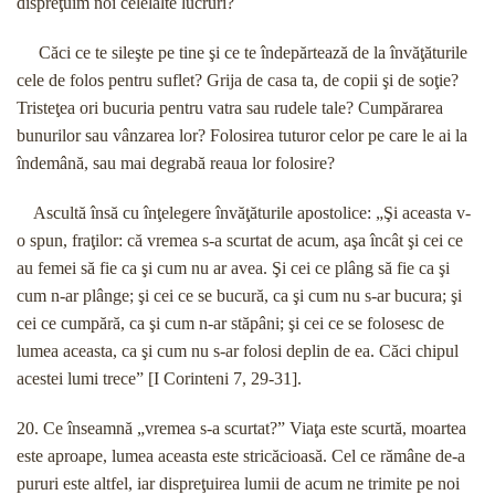
dispreţuim noi celelalte lucruri?
Căci ce te sileşte pe tine şi ce te îndepărtează de la învăţăturile
cele de folos pentru suflet? Grija de casa ta, de copii şi de soţie?
Tristeţea ori bucuria pentru vatra sau rudele tale? Cumpărarea
bunurilor sau vânzarea lor? Folosirea tuturor celor pe care le ai la
îndemână, sau mai degrabă reaua lor folosire?
Ascultă însă cu înţelegere învăţăturile apostolice: „Şi aceasta v-
o spun, fraţilor: că vremea s-a scurtat de acum, aşa încât şi cei ce
au femei să fie ca şi cum nu ar avea. Şi cei ce plâng să fie ca şi
cum n-ar plânge; şi cei ce se bucură, ca şi cum nu s-ar bucura; şi
cei ce cumpără, ca şi cum n-ar stăpâni; şi cei ce se folosesc de
lumea aceasta, ca şi cum nu s-ar folosi deplin de ea. Căci chipul
acestei lumi trece” [I Corinteni 7, 29-31].
20. Ce înseamnă „vremea s-a scurtat?” Viaţa este scurtă, moartea
este aproape, lumea aceasta este stricăcioasă. Cel ce rămâne de-a
pururi este altfel, iar dispreţuirea lumii de acum ne trimite pe noi