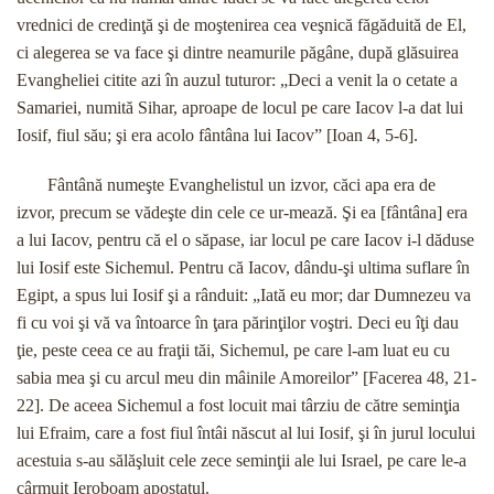
vrednici de credinţă şi de moştenirea cea veşnică făgăduită de El,
ci alegerea se va face şi dintre neamurile păgâne, după glăsuirea
Evangheliei citite azi în auzul tuturor: „Deci a venit la o cetate a
Samariei, numită Sihar, aproape de locul pe care Iacov l-a dat lui
Iosif, fiul său; şi era acolo fântâna lui Iacov” [Ioan 4, 5-6].
Fântână numeşte Evanghelistul un izvor, căci apa era de
izvor, precum se vădeşte din cele ce ur-mează. Şi ea [fântâna] era
a lui Iacov, pentru că el o săpase, iar locul pe care Iacov i-l dăduse
lui Iosif este Sichemul. Pentru că Iacov, dându-şi ultima suflare în
Egipt, a spus lui Iosif şi a rânduit: „Iată eu mor; dar Dumnezeu va
fi cu voi şi vă va întoarce în ţara părinţilor voştri. Deci eu îţi dau
ţie, peste ceea ce au fraţii tăi, Sichemul, pe care l-am luat eu cu
sabia mea şi cu arcul meu din mâinile Amoreilor” [Facerea 48, 21-
22]. De aceea Sichemul a fost locuit mai târziu de către seminţia
lui Efraim, care a fost fiul întâi născut al lui Iosif, şi în jurul locului
acestuia s-au sălăşluit cele zece seminţii ale lui Israel, pe care le-a
cârmuit Ieroboam apostatul.