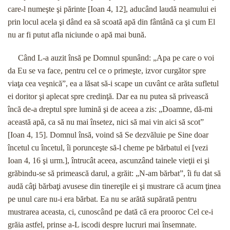
care-l numeşte şi părinte [Ioan 4, 12], aducând laudă neamului ei
prin locul acela şi dând ea să scoată apă din fântână ca şi cum El
nu ar fi putut afla niciunde o apă mai bună.
Când L-a auzit însă pe Domnul spunând: „Apa pe care o voi
da Eu se va face, pentru cel ce o primeşte, izvor curgător spre
viaţa cea veşnică”, ea a lăsat să-i scape un cuvânt ce arăta sufletul
ei doritor şi aplecat spre credinţă. Dar ea nu putea să privească
încă de-a dreptul spre lumină şi de aceea a zis: „Doamne, dă-mi
această apă, ca să nu mai însetez, nici să mai vin aici să scot”
[Ioan 4, 15]. Domnul însă, voind să Se dezvăluie pe Sine doar
încetul cu încetul, îi porunceşte să-l cheme pe bărbatul ei [vezi
Ioan 4, 16 şi urm.], întrucât aceea, ascunzând tainele vieţii ei şi
grăbindu-se să primească darul, a grăit: „N-am bărbat”, îi fu dat să
audă câţi bărbaţi avusese din tinereţile ei şi mustrare că acum ţinea
pe unul care nu-i era bărbat. Ea nu se arătă supărată pentru
mustrarea aceasta, ci, cunoscând pe dată că era prooroc Cel ce-i
grăia astfel, prinse a-L iscodi despre lucruri mai însemnate.