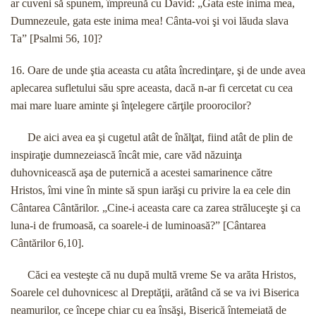
ar cuveni să spunem, împreună cu David: „Gata este inima mea,
Dumnezeule, gata este inima mea! Cânta-voi şi voi lăuda slava
Ta” [Psalmi 56, 10]?
16. Oare de unde ştia aceasta cu atâta încredinţare, şi de unde avea
aplecarea sufletului său spre aceasta, dacă n-ar fi cercetat cu cea
mai mare luare aminte şi înţelegere cărţile proorocilor?
De aici avea ea şi cugetul atât de înălţat, fiind atât de plin de
inspiraţie dumnezeiască încât mie, care văd năzuinţa
duhovnicească aşa de puternică a acestei samarinence către
Hristos, îmi vine în minte să spun iarăşi cu privire la ea cele din
Cântarea Cântărilor. „Cine-i aceasta care ca zarea străluceşte şi ca
luna-i de frumoasă, ca soarele-i de luminoasă?” [Cântarea
Cântărilor 6,10].
Căci ea vesteşte că nu după multă vreme Se va arăta Hristos,
Soarele cel duhovnicesc al Dreptăţii, arătând că se va ivi Biserica
neamurilor, ce începe chiar cu ea însăşi, Biserică întemeiată de