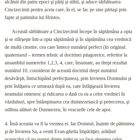
alcătuit din patru epoci şi părţi şi stihii, şi aduce sărbătoarea
Cincizecimii pentru aceia care, în el, se fac pe sine părtaşi prin
fapte ai patimilor lui Hristos.
Această sărbătoare a Cincizecimii începe în săptămâna a opta
şi se sfârşeşte într-a opta săptămână şi în săptămâna cea vrednică
de multă cinstire, cea care întrece numărul perfect (In original:
quaternarul – termen tehnic al doctrinei pitagoreice, referitor la
ansamblul numerelor 1,2,3, 4, care, însumate, au drept rezultat
numărul 10, considerat de această doctrină drept numărul
desăvârşit, întruchipând perfecţiunea), prin Invierea Domnului şi
prin înălţarea ce urmează după ea, care înfăţişează învierea
neamului omenesc şi ridicarea o dată cu ea a celor vrednici în
văzduhuri, spre întâmpinarea cea dumnezeiască şi petrecerea, şi
odihna alături de Dumnezeu, în veacurile cele de apoi.
4. Însă aceasta va fi la vremea ei. Iar Domnul, înainte de pătimirea
şi de învierea Sa, a vestit Evan-ghelia împărăţiei, arătând
ucenicilor că nu numai dintre iudei se va face alegerea celor