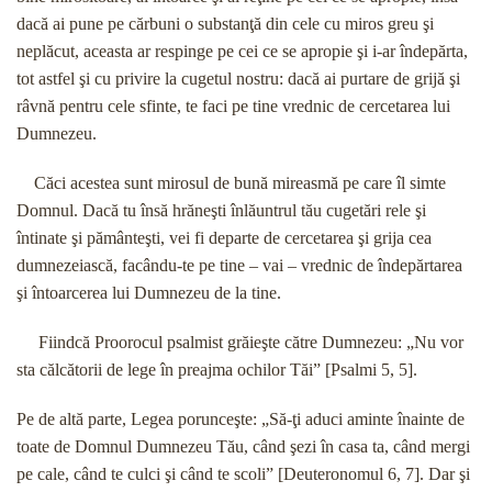
dacă ai pune pe cărbuni o substanţă din cele cu miros greu şi
neplăcut, aceasta ar respinge pe cei ce se apropie şi i-ar îndepărta,
tot astfel şi cu privire la cugetul nostru: dacă ai purtare de grijă şi
râvnă pentru cele sfinte, te faci pe tine vrednic de cercetarea lui
Dumnezeu.
Căci acestea sunt mirosul de bună mireasmă pe care îl simte
Domnul. Dacă tu însă hrăneşti înlăuntrul tău cugetări rele şi
întinate şi pământeşti, vei fi departe de cercetarea şi grija cea
dumnezeiască, facându-te pe tine – vai – vrednic de îndepărtarea
şi întoarcerea lui Dumnezeu de la tine.
Fiindcă Proorocul psalmist grăieşte către Dumnezeu: „Nu vor
sta călcătorii de lege în preajma ochilor Tăi” [Psalmi 5, 5].
Pe de altă parte, Legea porunceşte: „Să-ţi aduci aminte înainte de
toate de Domnul Dumnezeu Tău, când şezi în casa ta, când mergi
pe cale, când te culci şi când te scoli” [Deuteronomul 6, 7]. Dar şi