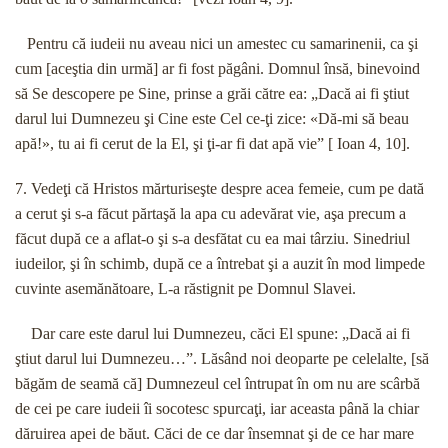
Pentru că iudeii nu aveau nici un amestec cu samarinenii, ca şi
cum [aceştia din urmă] ar fi fost păgâni. Domnul însă, binevoind
să Se descopere pe Sine, prinse a grăi către ea: „Dacă ai fi ştiut
darul lui Dumnezeu şi Cine este Cel ce-ţi zice: «Dă-mi să beau
apă!», tu ai fi cerut de la El, şi ţi-ar fi dat apă vie” [ Ioan 4, 10].
7. Vedeţi că Hristos mărturiseşte despre acea femeie, cum pe dată
a cerut şi s-a făcut părtaşă la apa cu adevărat vie, aşa precum a
făcut după ce a aflat-o şi s-a desfătat cu ea mai târziu. Sinedriul
iudeilor, şi în schimb, după ce a întrebat şi a auzit în mod limpede
cuvinte asemănătoare, L-a răstignit pe Domnul Slavei.
Dar care este darul lui Dumnezeu, căci El spune: „Dacă ai fi
ştiut darul lui Dumnezeu…”. Lăsând noi deoparte pe celelalte, [să
băgăm de seamă că] Dumnezeul cel întrupat în om nu are scârbă
de cei pe care iudeii îi socotesc spurcaţi, iar aceasta până la chiar
dăruirea apei de băut. Căci de ce dar însemnat şi de ce har mare