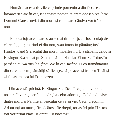
Numărul acesta de zile cuprinde pomenirea din fiecare an a
întoarcerii Sale în cer, iar această pomenire arată deosebirea între
Domnul Care a înviat din morţi şi robii care cândva vor trăi din
nou.
Fiindcă toţi aceia care s-au sculat din morţi, au fost sculaţi de
către alţii, iar, murind ei din nou, s-au întors în pământ; însă
Hristos, când S-a sculat din morţi, moartea nu L-a stăpânit deloc şi
El singur S-a sculat pe Sine după trei zile. Iar El nu S-a întors în
pământ, ci S-a dus înălţându-Se în cer, făcând El ca frământătura
din care suntem plămădiţi să fie aşezată pe acelaşi tron cu Tatăl şi
să fie asemenea lui Dumnezeu.
Din această pricină, El Singur S-a făcut început al viitoarei
noastre învieri şi jertfa de pârgă a celor adormiţi, Cel dintâi născut
dintre morţi şi Părinte al veacului ce va să vie. Căci, precum în
Adam toţi au murit, fie păcătoşi, fie drepţi, tot astfel prin Hristos
toţi vor primi viaţă, şi drepţii, şi păcătoşii.