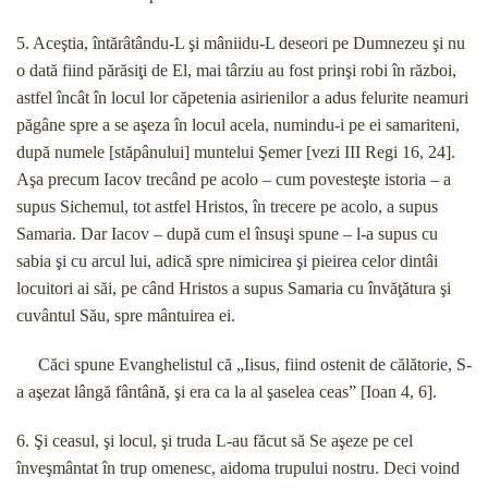
5. Aceştia, întărâtându-L şi mâniidu-L deseori pe Dumnezeu şi nu
o dată fiind părăsiţi de El, mai târziu au fost prinşi robi în război,
astfel încât în locul lor căpetenia asirienilor a adus felurite neamuri
păgâne spre a se aşeza în locul acela, numindu-i pe ei samariteni,
după numele [stăpânului] muntelui Şemer [vezi III Regi 16, 24].
Aşa precum Iacov trecând pe acolo – cum povesteşte istoria – a
supus Sichemul, tot astfel Hristos, în trecere pe acolo, a supus
Samaria. Dar Iacov – după cum el însuşi spune – l-a supus cu
sabia şi cu arcul lui, adică spre nimicirea şi pieirea celor dintâi
locuitori ai săi, pe când Hristos a supus Samaria cu învăţătura şi
cuvântul Său, spre mântuirea ei.
Căci spune Evanghelistul că „Iisus, fiind ostenit de călătorie, S-
a aşezat lângă fântână, şi era ca la al şaselea ceas” [Ioan 4, 6].
6. Şi ceasul, şi locul, şi truda L-au făcut să Se aşeze pe cel
înveşmântat în trup omenesc, aidoma trupului nostru. Deci voind