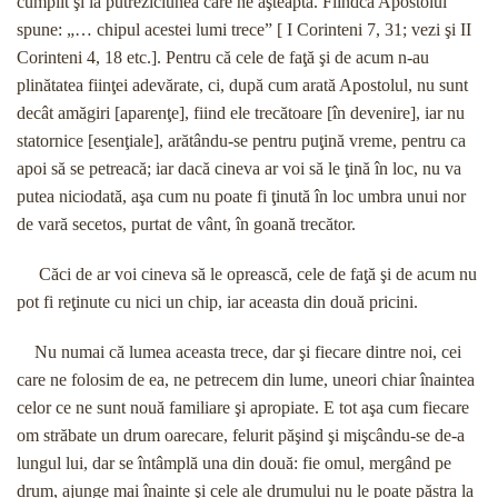
cumplit şi la putreziciunea care ne aşteaptă. Fiindcă Apostolul
spune: „… chipul acestei lumi trece” [ I Corinteni 7, 31; vezi şi II
Corinteni 4, 18 etc.]. Pentru că cele de faţă şi de acum n-au
plinătatea fiinţei adevărate, ci, după cum arată Apostolul, nu sunt
decât amăgiri [aparenţe], fiind ele trecătoare [în devenire], iar nu
statornice [esenţiale], arătându-se pentru puţină vreme, pentru ca
apoi să se petreacă; iar dacă cineva ar voi să le ţină în loc, nu va
putea niciodată, aşa cum nu poate fi ţinută în loc umbra unui nor
de vară secetos, purtat de vânt, în goană trecător.
Căci de ar voi cineva să le oprească, cele de faţă şi de acum nu
pot fi reţinute cu nici un chip, iar aceasta din două pricini.
Nu numai că lumea aceasta trece, dar şi fiecare dintre noi, cei
care ne folosim de ea, ne petrecem din lume, uneori chiar înaintea
celor ce ne sunt nouă familiare şi apropiate. E tot aşa cum fiecare
om străbate un drum oarecare, felurit păşind şi mişcându-se de-a
lungul lui, dar se întâmplă una din două: fie omul, mergând pe
drum, ajunge mai înainte şi cele ale drumului nu le poate păstra la