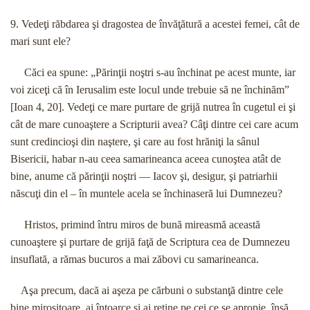
9. Vedeţi răbdarea şi dragostea de învăţătură a acestei femei, cât de
mari sunt ele?
Căci ea spune: „Părinţii noştri s-au închinat pe acest munte, iar
voi ziceţi că în Ierusalim este locul unde trebuie să ne închinăm”
[Ioan 4, 20]. Vedeţi ce mare purtare de grijă nutrea în cugetul ei şi
cât de mare cunoaştere a Scripturii avea? Câţi dintre cei care acum
sunt credincioşi din naştere, şi care au fost hrăniţi la sânul
Bisericii, habar n-au ceea samarineanca aceea cunoştea atât de
bine, anume că părinţii noştri — Iacov şi, desigur, şi patriarhii
născuţi din el – în muntele acela se închinaseră lui Dumnezeu?
Hristos, primind întru miros de bună mireasmă această
cunoaştere şi purtare de grijă faţă de Scriptura cea de Dumnezeu
insuflată, a rămas bucuros a mai zăbovi cu samarineanca.
Aşa precum, dacă ai aşeza pe cărbuni o substanţă dintre cele
bine mirositoare, ai întoarce şi ai reţine pe cei ce se apropie, însă