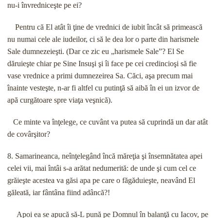
nu-i învredniceşte pe ei?
Pentru că El atât îi ţine de vrednici de iubit încât să primească
nu numai cele ale iudeilor, ci să le dea lor o parte din harismele
Sale dumnezeieşti. (Dar ce zic eu „harismele Sale”? El Se
dăruieşte chiar pe Sine Insuşi şi îi face pe cei credincioşi să fie
vase vrednice a primi dumnezeirea Sa. Căci, aşa precum mai
înainte vesteşte, n-ar fi altfel cu putinţă să aibă în ei un izvor de
apă curgătoare spre viaţa veşnică).
Ce minte va înţelege, ce cuvânt va putea să cuprindă un dar atât
de covârşitor?
8. Samarineanca, neînţelegând încă măreţia şi însemnătatea apei
celei vii, mai întâi s-a arătat nedumerită: de unde şi cum cel ce
grăieşte acestea va găsi apa pe care o făgăduieşte, neavând El
găleată, iar fântâna fiind adâncă?!
Apoi ea se apucă să-L pună pe Domnul în balanţă cu Iacov, pe