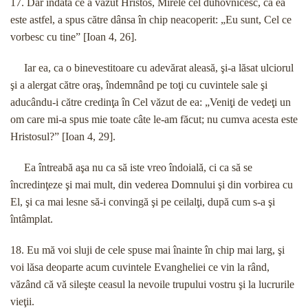
17. Dar îndată ce a văzut Hristos, Mirele cel duhovnicesc, că ea
este astfel, a spus către dânsa în chip neacoperit: „Eu sunt, Cel ce
vorbesc cu tine” [Ioan 4, 26].
Iar ea, ca o binevestitoare cu adevărat aleasă, şi-a lăsat ulciorul
şi a alergat către oraş, îndemnând pe toţi cu cuvintele sale şi
aducându-i către credinţa în Cel văzut de ea: „Veniţi de vedeţi un
om care mi-a spus mie toate câte le-am făcut; nu cumva acesta este
Hristosul?” [Ioan 4, 29].
Ea întreabă aşa nu ca să iste vreo îndoială, ci ca să se
încredinţeze şi mai mult, din vederea Domnului şi din vorbirea cu
El, şi ca mai lesne să-i convingă şi pe ceilalţi, după cum s-a şi
întâmplat.
18. Eu mă voi sluji de cele spuse mai înainte în chip mai larg, şi
voi lăsa deoparte acum cuvintele Evangheliei ce vin la rând,
văzând că vă sileşte ceasul la nevoile trupului vostru şi la lucrurile
vieţii.