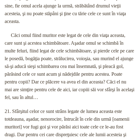
sine, fie omul acela ajunge la urmă, străbătând drumul vieţii
acesteia, şi nu poate stăpâni şi ţine cu tărie cele ce sunt în viaţa
aceasta.
Căci omul fiind muritor este legat de cele din viaţa aceasta,
care sunt şi acestea schimbătoare. Aşadar omul se schimbă în
multe feluri, fiind legat de cele schimbătoare, şi pierde cele pe care
le posedă, bogăţia poate, strălucirea, voioşia, sau murind el ajunge
să-şi aducă sieşi schimbarea cea mai însemnată, şi pleacă gol,
părăsind cele ce sunt acum şi nădejdile pentru acestea. Poate
pentru copii? Dar ce plăcere va avea el din aceasta? Căci el nu
mai are simţire pentru cele de aici, iar copiii săi vor sfârşi în acelaşi
fel, sau în altul…
21. Sfârşitul celor ce sunt strâns legate de lumea aceasta este
totdeauna, aşadar, nenorocire, întrucât în cele din urmă [oamenii
muritori] vor fugi goi şi vor părăsi aici toate cele ce le-au fost
dragi. Dar pentru cei care dispreţuiesc cele ale lumii acesteia şi