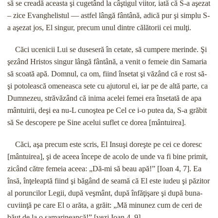
să se creadă aceasta şi cugetând la câştigul viitor, iată că S-a aşezat
– zice Evanghelistul — astfel lângă fântână, adică pur şi simplu S-
a aşezat jos, El singur, precum unul dintre călătorii cei mulţi.
Căci ucenicii Lui se duseseră în cetate, să cumpere merinde. Şi
şezând Hristos singur lângă fântână, a venit o femeie din Samaria
să scoată apă. Domnul, ca om, fiind însetat şi văzând că e rost să-
şi potolească omeneasca sete cu ajutorul ei, iar pe de altă parte, ca
Dumnezeu, străvăzând că inima acelei femei era însetată de apa
mântuirii, deşi ea nu-L cunoştea pe Cel ce i-o putea da, S-a grăbit
să Se descopere pe Sine acelui suflet ce dorea [mântuirea].
Căci, aşa precum este scris, El Insuşi doreşte pe cei ce doresc
[mântuirea], şi de aceea începe de acolo de unde va fi bine primit,
zicând către femeia aceea: „Dă-mi să beau apă!” [Ioan 4, 7]. Ea
însă, înţeleaptă fiind şi băgând de seamă că El este iudeu şi păzitor
al poruncilor Legii, după veşmânt, după înfăţişare şi după buna-
cuviinţă pe care El o arăta, a grăit: „Mă minunez cum de ceri de
băut de la o samarineancă!” [vezi Ioan 4, 9].