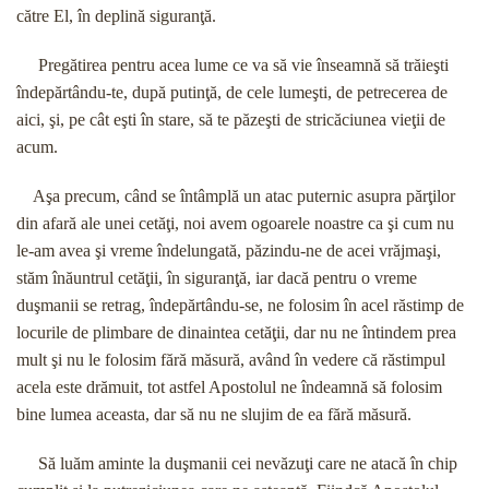
către El, în deplină siguranţă.
Pregătirea pentru acea lume ce va să vie înseamnă să trăieşti
îndepărtându-te, după putinţă, de cele lumeşti, de petrecerea de
aici, şi, pe cât eşti în stare, să te păzeşti de stricăciunea vieţii de
acum.
Aşa precum, când se întâmplă un atac puternic asupra părţilor
din afară ale unei cetăţi, noi avem ogoarele noastre ca şi cum nu
le-am avea şi vreme îndelungată, păzindu-ne de acei vrăjmaşi,
stăm înăuntrul cetăţii, în siguranţă, iar dacă pentru o vreme
duşmanii se retrag, îndepărtându-se, ne folosim în acel răstimp de
locurile de plimbare de dinaintea cetăţii, dar nu ne întindem prea
mult şi nu le folosim fără măsură, având în vedere că răstimpul
acela este drămuit, tot astfel Apostolul ne îndeamnă să folosim
bine lumea aceasta, dar să nu ne slujim de ea fără măsură.
Să luăm aminte la duşmanii cei nevăzuţi care ne atacă în chip