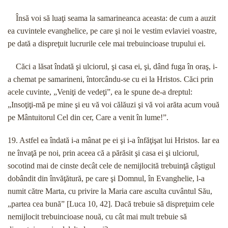
Însă voi să luaţi seama la samarineanca aceasta: de cum a auzit
ea cuvintele evanghelice, pe care şi noi le vestim evlaviei voastre,
pe dată a dispreţuit lucrurile cele mai trebuincioase trupului ei.
Căci a lăsat îndată şi ulciorul, şi casa ei, şi, dând fuga în oraş, i-
a chemat pe samarineni, întorcându-se cu ei la Hristos. Căci prin
acele cuvinte, „Veniţi de vedeţi”, ea le spune de-a dreptul:
„Insoţiţi-mă pe mine şi eu vă voi călăuzi şi vă voi arăta acum vouă
pe Mântuitorul Cel din cer, Care a venit în lume!”.
19. Astfel ea îndată i-a mânat pe ei şi i-a înfăţişat lui Hristos. Iar ea
ne învaţă pe noi, prin aceea că a părăsit şi casa ei şi ulciorul,
socotind mai de cinste decât cele de nemijlocită trebuinţă câştigul
dobândit din învăţătură, pe care şi Domnul, în Evanghelie, l-a
numit către Marta, cu privire la Maria care asculta cuvântul Său,
„partea cea bună” [Luca 10, 42]. Dacă trebuie să dispreţuim cele
nemijlocit trebuincioase nouă, cu cât mai mult trebuie să