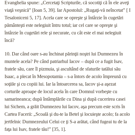
Evanghelia spune: „Cercetaţi Scripturile, că socotiţi că în ele aveţi
viaţă veşnică” [Ioan 5, 39]. Iar Apostolul: „Rugaţi-vă neîncetat” [ I
Tesaloniceni 5, 17]. Acela care se opreşte şi întârzie în cugetări
pământeşti este nelegiuit întru totul; iar cel care se opreşte şi
întârzie în cugetări rele şi necurate, cu cât este el mai nelegiuit
încă?
10. Dar când oare s-au închinat părinţii noştri lui Dumnezeu în
muntele acela? Pe când patriarhul Iacov – după ce a fugit Isav,
fratele său, care îl pizmuia, şi ascultând de sfaturile tatălui său
Isaac, a plecat în Mesopotamia – s-a întors de acolo împreună cu
soţiile şi cu copiii lui. Iar la întoarcerea sa, Iacov şi-a aşezat
corturile aproape de locul acela în care Domnul vorbeşte cu
samarineanca; după întâmplările cu Dina şi după cucerirea casei
lui Sichem, a grăit Dumnezeu lui Iacov, aşa precum este scris în
Cartea Facerii: „Scoală şi du-te la Betel şi locuieşte acolo; fa acolo
jertfelnic Dumnezeului Celui ce ţi S-a arătat, când fugeai tu de la
faţa lui Isav, fratele tău!” [35, 1].