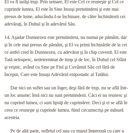
El va fi iarăşi trup. Prin urmare, El este Cel ce reuneşte şi Cel ce
cuprinde lumea, El este în Sine Insuşi pretutindeni şi este mai
presus de lume, aducându-I-se închinare, de către închinătorii cei
adevăraţi, în Duhul şi în adevărul Său.
14. Aşadar Dumnezeu este pretutindeni, nu numai pe pământ, dar
şi în cele mai presus de pământ, şi El va primi închinările de la cei
ce astfel cred în Dumnezeu, cu adevărat şi în chip cuvenit. El este
Tată netrupesc, nedeterminat de timp şi de loc, în Duhul cel Sfânt
şi veşnic, având cu Sine pe Fiul şi Cuvântul Său cel fără de
început, Care este Insuşi Adevărul enipostatic al Tatălui.
Dar nici un suflet sau un înger, deşi fără de trup, nu se află într-
un loc anume; însă nici nu sunt pretutindeni. Căci ei nu reunesc şi
nu cuprind lumea, ci sunt lipsiţi de cuprindere. Deci şi ei se află în
ceea ce reuneşte şi cuprinde lumea, fiind circumscrişi pe măsură
acesteia.
Pe de altă parte, sufletul cel una cu trupul împreună cu care a