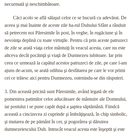
necurmată şi neschimbătoare.
Căci acolo se află sălaşul celor ce se bucură cu adevărat. De
aceea şi mai înainte de aceste zile ha-rul Duhului Sfânt a rânduit
să petrecem noi Păresimile în post, în veghe, în rugăciune şi în
nevoinţa deplină cu toate virtuţile. Pentru că prin aceste patruzeci
de zile se arată viaţa celor mântuiţi în veacul acesta, care nu este
altceva decât pocăinţă şi viaţă de Dumnezeu iubitoare. Iar prin
ceea ce urmează la capătul acestor patruzeci de zile, pe care l-am
ajuns de-acum, se arată odihna şi desfătarea pe care le vor primi
cei ce trăiesc aici pentru Dumnezeu, ostenindu-se din răsputeri.
3. Din această pricină sunt Păresimile, având legată de ele
pomenirea patimilor celor aducătoare de mântuire ale Domnului,
iar postului i se pune capăt după a şaptea săptămână. Fiindcă
această a cincizecea zi cuprinde şi îmbrăţişează, în chip simbolic,
şi mutarea de pe pământ în cer, şi pogorârea şi dăruirea
dumnezeiescului Duh. Intrucât veacul acesta este înşeptit şi este