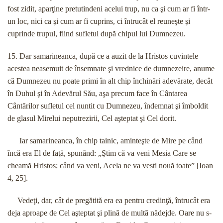
fost zidit, aparţine pretutindeni acelui trup, nu ca şi cum ar fi într-
un loc, nici ca şi cum ar fi cuprins, ci întrucât el reuneşte şi
cuprinde trupul, fiind sufletul după chipul lui Dumnezeu.
15. Dar samarineanca, după ce a auzit de la Hristos cuvintele
acestea neasemuit de însemnate şi vrednice de dumnezeire, anume
că Dumnezeu nu poate primi în alt chip închinări adevărate, decât
în Duhul şi în Adevărul Său, aşa precum face în Cântarea
Cântărilor sufletul cel nuntit cu Dumnezeu, îndemnat şi îmboldit
de glasul Mirelui neputrezirii, Cel aşteptat şi Cel dorit.
Iar samarineanca, în chip tainic, aminteşte de Mire pe când
încă era El de faţă, spunând: „Ştim că va veni Mesia Care se
cheamă Hristos; când va veni, Acela ne va vesti nouă toate” [Ioan
4, 25].
Vedeţi, dar, cât de pregătită era ea pentru credinţă, întrucât era
deja aproape de Cel aşteptat şi plină de multă nădejde. Oare nu s-