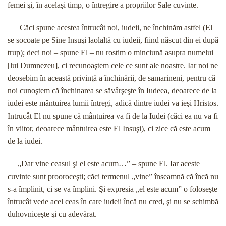
femei şi, în acelaşi timp, o întregire a propriilor Sale cuvinte.
Căci spune acestea întrucât noi, iudeii, ne închinăm astfel (El
se socoate pe Sine Insuşi laolaltă cu iudeii, fiind născut din ei după
trup); deci noi – spune El – nu rostim o minciună asupra numelui
[lui Dumnezeu], ci recunoaştem cele ce sunt ale noastre. Iar noi ne
deosebim în această privinţă a închinării, de samarineni, pentru că
noi cunoştem că închinarea se săvârşeşte în Iudeea, deoarece de la
iudei este mântuirea lumii întregi, adică dintre iudei va ieşi Hristos.
Intrucât El nu spune că mântuirea va fi de la Iudei (căci ea nu va fi
în viitor, deoarece mântuirea este El Insuşi), ci zice că este acum
de la iudei.
„Dar vine ceasul şi el este acum…” – spune El. Iar aceste
cuvinte sunt prooroceşti; căci termenul „vine” înseamnă că încă nu
s-a împlinit, ci se va împlini. Şi expresia „el este acum” o foloseşte
întrucât vede acel ceas în care iudeii încă nu cred, şi nu se schimbă
duhovniceşte şi cu adevărat.