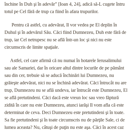
închine în Duh şi în adevăr” [Ioan 4, 24], adică să-L cugete întru
totul pe Cel fără de trup ca fiind în afara trupurilor.
Pentru că astfel, cu adevărat, Il vor vedea pe El deplin în
Duhul şi în adevărul Său. Căci fiind Dumnezeu, Duh este fără de
trup, iar Cel netrupesc nu se află într-un loc şi nici nu este
circumscris de limite spaţiale.
Astfel, cel care afirmă că nu numai în hotarele Ierusalimului
sau ale Samariei, dar în oricare altul dintre locurile de pe pământ
sau din cer, trebuie să se aducă închinări lui Dumnezeu, nu
grăieşte adevărat, nici nu se închină adevărat. Căci întrucât nu are
trup, Dumnezeu nu se află undeva, iar întrucât este Dumnezeu, El
se află pretutindeni. Căci dacă este vreun loc sau vreo făptură
zidită în care nu este Dumnezeu, atunci iarăşi Il vom afla că este
determinat de ceva. Deci Dumnezeu este pretutindeni şi în toate.
Sa fie pretutindeni şi în toate circumscris nu de părţile Sale, ci de
lumea aceasta? Nu, câtuşi de puţin nu este aşa. Căci în acest caz