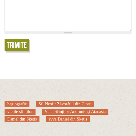
Trimite
hagiografie
Sf. Neofit Zăvorâtul din Cipru
viețile sfinților
Viața Sfinților Andronic și Atanasia
Daniel din Sketis
avva Daniel din Sketis