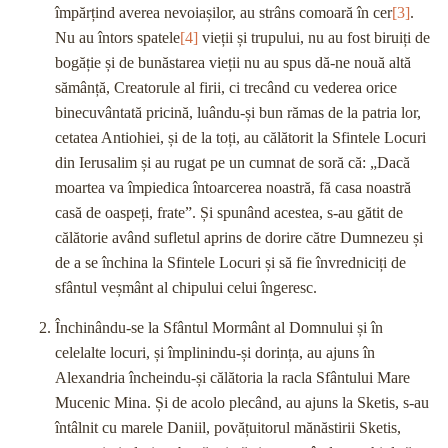
împărțind averea nevoiașilor, au strâns comoară în cer
[3]
.
Nu au întors spatele
[4]
vieții și trupului, nu au fost biruiți de
bogăție și de bunăstarea vieții nu au spus dă-ne nouă altă
sămânță, Creatorule al firii, ci trecând cu vederea orice
binecuvântată pricină, luându-și bun rămas de la patria lor,
cetatea Antiohiei, și de la toți, au călătorit la Sfintele Locuri
din Ierusalim și au rugat pe un cumnat de soră că: „Dacă
moartea va împiedica întoarcerea noastră, fă casa noastră
casă de oaspeți, frate”. Și spunând acestea, s-au gătit de
călătorie având sufletul aprins de dorire către Dumnezeu și
de a se închina la Sfintele Locuri și să fie învredniciți de
sfântul veșmânt al chipului celui îngeresc.
Închinându-se la Sfântul Mormânt al Domnului și în
celelalte locuri, și împlinindu-și dorința, au ajuns în
Alexandria încheindu-și călătoria la racla Sfântului Mare
Mucenic Mina. Și de acolo plecând, au ajuns la Sketis, s-au
întâlnit cu marele Daniil, povățuitorul mănăstirii Sketis,