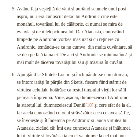
Având fața veștejită de vânt și purtând semnele unui post
aspru, nu-i era cunoscut deloc lui Andronic cine este
monahul, tovarășul lui de călătorie, ci numai se mira de
evlavia și de înțelepciunea lui. Dar Atanasia, cunoscând
limpede pe Andronic vorbea măsurat și cu reținere cu
Andronic, temându-se ca nu cumva, din multa cuvântare, să
se dea pe față taina ei. De aici și Andronic se minuna încă și
mai mult de tăcerea tovarășului său și măsura în cuvânt.
Ajungând la Sfintele Locuri și închinându-se cum doreau,
se întorc iarăși în părțile din Sketis, fiecare fiind stârnit de
virtutea celuilalt, hotărăsc ca restul timpului vieții lor să îl
petreacă împreună. Vine, așadar, dumnezeiescul Andronic
la starețul lui, dumnezeiescul Daniil
[10]
și cere sfat de la el.
Iar acela cunoscând cu ochi străvăzător ceea ce avea să fie,
se învoiește și îl îndemna pe Andronic și lăuda virtutea lui
Atanasie, zicând că: Îmi este cunoscut Atanasie și înălțimea
lui în virtute și tovărășia ta cu el va ajunge la cel mai bun