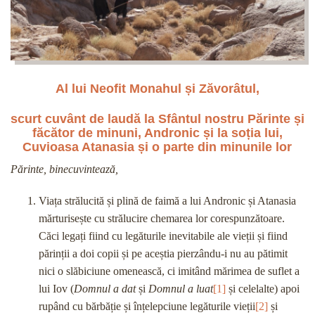
Al lui Neofit Monahul și Zăvorâtul,
scurt cuvânt de laudă la Sfântul nostru Părinte și
făcător de minuni, Andronic și la soția lui,
Cuvioasa Atanasia și o parte din minunile lor
Părinte, binecuvintează,
Viața strălucită și plină de faimă a lui Andronic și Atanasia
mărturisește cu strălucire chemarea lor corespunzătoare.
Căci legați fiind cu legăturile inevitabile ale vieții și fiind
părinții a doi copii și pe aceștia pierzându-i nu au pătimit
nici o slăbiciune omenească, ci imitând mărimea de suflet a
lui Iov (
Domnul a dat
și
Domnul a luat
[1]
și celelalte) apoi
rupând cu bărbăție și înțelepciune legăturile vieții
[2]
și