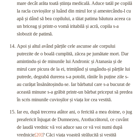
mare decât arăta toată știința medicală. Aduce tatăl pe copilă
la racla cuvioșilor și luând din mirul lor și amestecându-l cu
apă și dând să bea copilului, a tăiat patima băutura aceea ca
un briceag și printr-o vomă iritabilă și acră, copila s-a
slobozit de patimă.
Apoi și altul având părțile cele ascunse ale corpului
putrezite de o boală cumplită, zăcea pe jumătate mort. Dar
amintindu-și de minunile lui Andronic și Atanasia și de
mirul care picura de la ei, trimițând și ungându-și părțile lui
putrede, degrabă durerea s-a potolit, rănile în puține zile s-
au curățat însănătoșindu-se. Iar bărbatul care s-a bucurat de
această minune s-a grăbit printr-un bărbat priceput să predea
în scris minunile cuvioșilor și viața lor cea vestită.
Iar eu, după trecerea atâtor ani, o fericită a mea doime, o jug
preafericit înjugat de Dumnezeu, Atotlucrătorul, ce cuvânt
de laudă vrednic vă voi aduce sau ce vă voi numi după
vrednicie
[20]
? Căci viața voastră strălucită și vestită