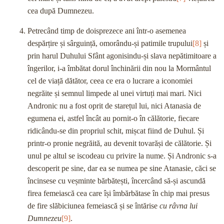
cea după Dumnezeu.
Petrecând timp de doisprezece ani într-o asemenea
despărțire și sârguință, omorându-și patimile trupului
[8]
și
prin harul Duhului Sfânt agonisindu-și slava nepătimitoare a
îngerilor, i-a îmbătat dorul închinării din nou la Mormântul
cel de viață dătător, ceea ce era o lucrare a iconomiei
negrăite și semnul limpede al unei virtuți mai mari. Nici
Andronic nu a fost oprit de starețul lui, nici Atanasia de
egumena ei, astfel încât au pornit-o în călătorie, fiecare
ridicându-se din propriul schit, mișcat fiind de Duhul. Și
printr-o pronie negrăită, au devenit tovarăși de călătorie. Și
unul pe altul se iscodeau cu privire la nume. Și Andronic s-a
descoperit pe sine, dar ea se numea pe sine Atanasie, căci se
încinsese cu veșminte bărbătești, încercând să-și ascundă
firea femeiască cea care își îmbărbătase în chip mai presus
de fire slăbiciunea femeiască și se întărise
cu râvna lui
Dumnezeu
[9]
.