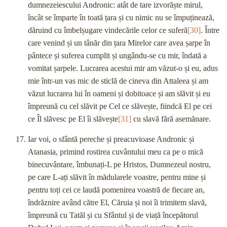
dumnezeiescului Andronic: atât de tare izvorăște mirul,
încât se împarte în toată țara și cu nimic nu se împuținează,
dăruind cu îmbelșugare vindecările celor ce suferă
[30]
. Între
care venind și un tânăr din țara Mirelor care avea șarpe în
pântece și suferea cumplit și ungându-se cu mir, îndată a
vomitat șarpele. Lucrarea acestui mir am văzut-o și eu, adus
mie într-un vas mic de sticlă de cineva din Attaleea și am
văzut lucrarea lui în oameni și dobitoace și am slăvit și eu
împreună cu cel slăvit pe Cel ce slăvește, fiindcă El pe cei
ce Îl slăvesc pe El îi slăvește
[31]
cu slavă fără asemănare.
Iar voi, o sfântă pereche și preacuvioase Andronic și
Atanasia, primind rostirea cuvântului meu ca pe o mică
binecuvântare, îmbunați-L pe Hristos, Dumnezeul nostru,
pe care L-ați slăvit în mădularele voastre, pentru mine și
pentru toți cei ce laudă pomenirea voastră de fiecare an,
îndrăznire având către El, Căruia și noi îi trimitem slavă,
împreună cu Tatăl și cu Sfântul și de viață începătorul