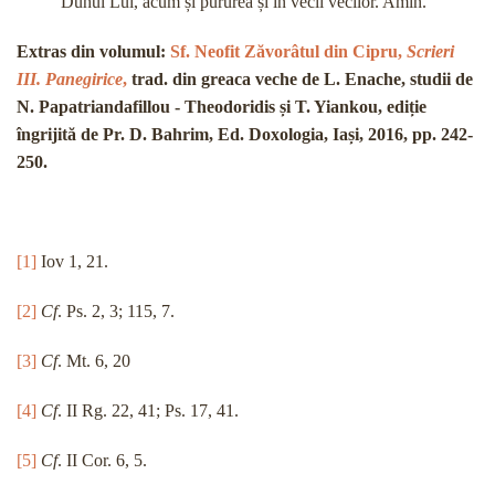
Duhul Lui, acum și pururea și în vecii vecilor. Amin.
Extras din volumul:
Sf. Neofit Zăvorâtul din Cipru,
Scrieri
III. Panegirice
,
trad. din greaca veche de L. Enache, studii de
N. Papatriandafillou - Theodoridis și T. Yiankou, ediție
îngrijită de Pr. D. Bahrim, Ed. Doxologia, Iași, 2016, pp. 242-
250.
[1]
Iov 1, 21.
[2]
Cf
. Ps. 2, 3; 115, 7.
[3]
Cf
. Mt. 6, 20
[4]
Cf
. II Rg. 22, 41; Ps. 17, 41.
[5]
Cf
. II Cor. 6, 5.