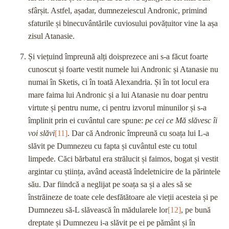
sfârșit. Astfel, așadar, dumnezeiescul Andronic, primind
sfaturile și binecuvântările cuviosului povățuitor vine la așa
zisul Atanasie.
Și viețuind împreună alți doisprezece ani s-a făcut foarte
cunoscut și foarte vestit numele lui Andronic și Atanasie nu
numai în Sketis, ci în toată Alexandria. Și în tot locul era
mare faima lui Andronic și a lui Atanasie nu doar pentru
virtute și pentru nume, ci pentru izvorul minunilor și s-a
împlinit prin ei cuvântul care spune:
pe cei ce Mă slăvesc îi
voi slăvi
[11]
. Dar că Andronic împreună cu soața lui L-a
slăvit pe Dumnezeu cu fapta și cuvântul este cu totul
limpede. Căci bărbatul era strălucit și faimos, bogat și vestit
argintar cu știința, având această îndeletnicire de la părintele
său. Dar fiindcă a neglijat pe soața sa și a ales să se
înstrăineze de toate cele desfătătoare ale vieții acesteia și pe
Dumnezeu să-L slăvească în mădularele lor
[12]
, pe bună
dreptate și Dumnezeu i-a slăvit pe ei pe pământ și în