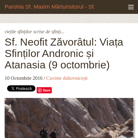
Mergi la conţinutul principal
Parohia Sf. Maxim Mărturisitorul - Sf.
Grigore Palama, Copou - Iași
Noua biserică
viețile sfinților scrise de sfinți...
Botezuri & Cununii
Sf. Neofit Zăvorâtul: Viața
Sfinților Andronic și
Teologie & Cuvinte duhovnicești
Atanasia (9 octombrie)
Fotografii
10 Octombrie 2016
/
Cuvinte duhovnicești
Preotul paroh
Save
Program liturgic
Despre noi
Contact