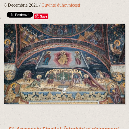
8 Decembrie 2021
/
Cuvinte duhovnicești
Save
Sf. Anastasie Sinaitul,
Întrebări și răspunsuri
,