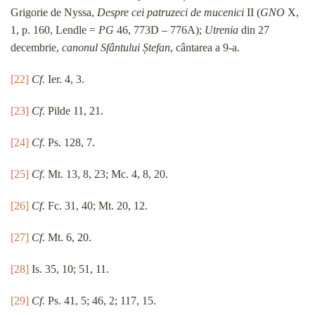
Grigorie de Nyssa,
Despre cei patruzeci de mucenici
II (
GNO
X,
1, p. 160, Lendle =
PG
46, 773D – 776A);
Utrenia
din 27
decembrie,
canonul Sfântului Ștefan
, cântarea a 9-a.
[22]
Cf.
Ier. 4, 3.
[23]
Cf.
Pilde 11, 21.
[24]
Cf.
Ps. 128, 7.
[25]
Cf.
Mt. 13, 8, 23; Mc. 4, 8, 20.
[26]
Cf.
Fc. 31, 40; Mt. 20, 12.
[27]
Cf.
Mt. 6, 20.
[28]
Is. 35, 10; 51, 11.
[29]
Cf.
Ps. 41, 5; 46, 2; 117, 15.