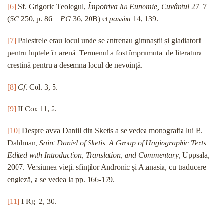
[6]
Sf. Grigorie Teologul,
Împotriva lui Eunomie, Cuvântul
27, 7
(
SC
250, p. 86 =
PG
36, 20B) et
passim
14, 139.
[7]
Palestrele erau locul unde se antrenau gimnaștii și gladiatorii
pentru luptele în arenă. Termenul a fost împrumutat de literatura
creștină pentru a desemna locul de nevoință.
[8]
Cf
. Col. 3, 5.
[9]
II Cor. 11, 2.
[10]
Despre avva Daniil din Sketis a se vedea monografia lui B.
Dahlman,
Saint Daniel of Sketis. A Group of Hagiographic Texts
Edited with Introduction, Translation, and Commentary
, Uppsala,
2007. Versiunea vieții sfinților Andronic și Atanasia, cu traducere
engleză, a se vedea la pp. 166-179.
[11]
I Rg. 2, 30.