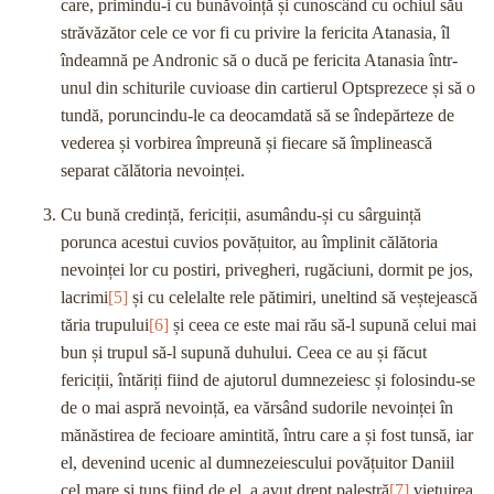
care, primindu-i cu bunăvoință și cunoscând cu ochiul său
străvăzător cele ce vor fi cu privire la fericita Atanasia, îl
îndeamnă pe Andronic să o ducă pe fericita Atanasia într-
unul din schiturile cuvioase din cartierul Optsprezece și să o
tundă, poruncindu-le ca deocamdată să se îndepărteze de
vederea și vorbirea împreună și fiecare să împlinească
separat călătoria nevoinței.
Cu bună credință, fericiții, asumându-și cu sârguință
porunca acestui cuvios povățuitor, au împlinit călătoria
nevoinței lor cu postiri, privegheri, rugăciuni, dormit pe jos,
lacrimi
[5]
și cu celelalte rele pătimiri, uneltind să veștejească
tăria trupului
[6]
și ceea ce este mai rău să-l supună celui mai
bun și trupul să-l supună duhului. Ceea ce au și făcut
fericiții, întăriți fiind de ajutorul dumnezeiesc și folosindu-se
de o mai aspră nevoință, ea vărsând sudorile nevoinței în
mănăstirea de fecioare amintită, întru care a și fost tunsă, iar
el, devenind ucenic al dumnezeiescului povățuitor Daniil
cel mare și tuns fiind de el, a avut drept palestră
[7]
viețuirea