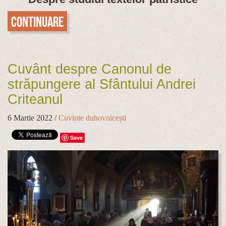
Continuare
Cuvânt despre Canonul de
străpungere al Sfântului Andrei
Criteanul
6 Martie 2022
/
Cuvinte duhovnicești
Save