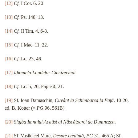
[12]
Cf.
I Cor. 6, 20
[13]
Cf.
Ps. 148, 13.
[14]
Cf.
II Tim. 4, 6-8.
[15]
Cf.
I Mac. 11, 22.
[16]
Cf.
Lc. 23, 46.
[17]
Idiomela Laudelor Cincizecimii.
[18]
Cf.
Lc. 5, 26; Fapte 4, 21.
[19]
Sf. Ioan Damaschin,
Cuvânt la Schimbarea la Față
, 10-20,
ed. B. Kotter (=
PG
96, 561B).
[20]
Slujba Imnului Acatist al Născătoarei de Dumnezeu
.
[21]
Sf. Vasile cel Mare,
Despre credință
,
PG
31, 465 A; Sf.