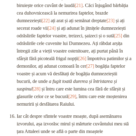
biruiește orice cuvânt de laudă
[21]
. Căci înjugând bărbăția
cea duhovnicească la nemurirea faptelor, brazde
dumnezeiești
[22]
ați arat și ați semănat dreptate
[23]
și ați
secerat roade vii
[24]
și ați adunat în jitnițele dumnezeiești
odrăslirile faptelor voastre, treizeci, șaizeci și o sută
[25]
din
odrăslirile cele cuvenite lui Dumnezeu. Ați răbdat arșița
întregii zile a vieții voastre ostenitoare, ați purtat până în
sfârșit fără picoteală frigul nopții
[26]
împotriva patimilor și a
demonilor, ați adunat comoară în cer
[27]
bogăția faptelor
voastre și acum vă desfătați de bogăția dumnezeieștii
bucurii, de unde
a fugit toată durerea și întristarea și
suspinul
[28]
și întru care este lumina cea fără de sfârșit și
glasurile celor ce se bucură
[29]
, întru care este moștenirea
nemuririi și desfătarea Raiului.
Iar cât despre sfintele voastre moaște, după asemănarea
izvorului, așa izvorăsc mirul și mărturie cuvântului meu stă
țara Attaleei unde se află o parte din moaștele