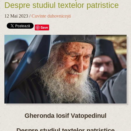
Despre studiul textelor patristice
12 Mai 2023
/
Cuvinte duhovnicești
Save
Gheronda Iosif Vatopedinul
Despre studiul textelor patristice