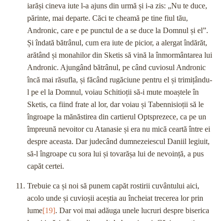
iarăși cineva iute l-a ajuns din urmă și i-a zis: „Nu te duce,
părinte, mai departe. Căci te cheamă pe tine fiul tău,
Andronic, care e pe punctul de a se duce la Domnul și el”.
Și îndată bătrânul, cum era iute de picior, a alergat îndărăt,
arătând și monahilor din Sketis să vină la înmormântarea lui
Andronic. Ajungând bătrânul, pe când cuviosul Andronic
încă mai răsufla, și făcând rugăciune pentru el și trimițându-
l pe el la Domnul, voiau Schitioții să-i mute moaștele în
Sketis, ca fiind frate al lor, dar voiau și Tabennisioții să le
îngroape la mănăstirea din cartierul Optsprezece, ca pe un
împreună nevoitor cu Atanasie și era nu mică ceartă între ei
despre aceasta. Dar judecând dumnezeiescul Daniil legiuit,
să-l îngroape cu sora lui și tovarășa lui de nevoință, a pus
capăt certei.
Trebuie ca și noi să punem capăt rostirii cuvântului aici,
acolo unde și cuvioșii aceștia au încheiat trecerea lor prin
lume
[19]
. Dar voi mai adăuga unele lucruri despre biserica