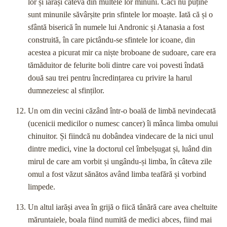
lor și iarăși câteva din multele lor minuni. Căci nu puține
sunt minunile săvârșite prin sfintele lor moaște. Iată că și o
sfântă biserică în numele lui Andronic și Atanasia a fost
construită, în care pictându-se sfintele lor icoane, din
acestea a picurat mir ca niște broboane de sudoare, care era
tămăduitor de felurite boli dintre care voi povesti îndată
două sau trei pentru încredințarea cu privire la harul
dumnezeiesc al sfinților.
Un om din vecini căzând într-o boală de limbă nevindecată
(ucenicii medicilor o numesc cancer) îi mânca limba omului
chinuitor. Și fiindcă nu dobândea vindecare de la nici unul
dintre medici, vine la doctorul cel îmbelșugat și, luând din
mirul de care am vorbit și ungându-și limba, în câteva zile
omul a fost văzut sănătos având limba teafără și vorbind
limpede.
Un altul iarăși avea în grijă o fiică tânără care avea cheltuite
măruntaiele, boala fiind numită de medici abces, fiind mai