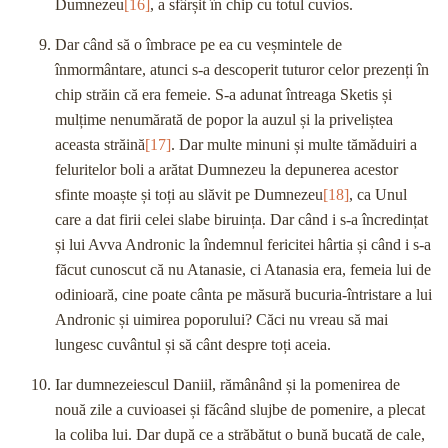
Dumnezeu
[16]
, a sfârșit în chip cu totul cuvios.
Dar când să o îmbrace pe ea cu veșmintele de
înmormântare, atunci s-a descoperit tuturor celor prezenți în
chip străin că era femeie. S-a adunat întreaga Sketis și
mulțime nenumărată de popor la auzul și la priveliștea
aceasta străină
[17]
. Dar multe minuni și multe tămăduiri a
feluritelor boli a arătat Dumnezeu la depunerea acestor
sfinte moaște și toți au slăvit pe Dumnezeu
[18]
, ca Unul
care a dat firii celei slabe biruința. Dar când i s-a încredințat
și lui Avva Andronic la îndemnul fericitei hârtia și când i s-a
făcut cunoscut că nu Atanasie, ci Atanasia era, femeia lui de
odinioară, cine poate cânta pe măsură bucuria-întristare a lui
Andronic și uimirea poporului? Căci nu vreau să mai
lungesc cuvântul și să cânt despre toți aceia.
Iar dumnezeiescul Daniil, rămânând și la pomenirea de
nouă zile a cuvioasei și făcând slujbe de pomenire, a plecat
la coliba lui. Dar după ce a străbătut o bună bucată de cale,