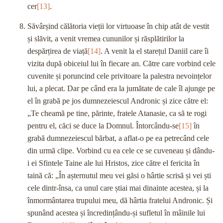
cer
[13]
.
Săvârșind călătoria vieții lor virtuoase în chip atât de vestit
și slăvit, a venit vremea cununilor și răsplătirilor la
despărțirea de viață
[14]
. A venit la el starețul Daniil care îi
vizita după obiceiul lui în fiecare an. Către care vorbind cele
cuvenite și poruncind cele privitoare la palestra nevoințelor
lui, a plecat. Dar pe când era la jumătate de cale îl ajunge pe
el în grabă pe jos dumnezeiescul Andronic și zice către el:
„Te cheamă pe tine, părinte, fratele Atanasie, ca să te rogi
pentru el, căci se duce la Domnul. Întorcându-se
[15]
în
grabă dumnezeiescul bărbat, a aflat-o pe ea petrecând cele
din urmă clipe. Vorbind cu ea cele ce se cuveneau și dându-
i ei Sfintele Taine ale lui Hristos, zice către el fericita în
taină că: „În așternutul meu vei găsi o hârtie scrisă și vei ști
cele dintr-însa, ca unul care știai mai dinainte acestea, și la
înmormântarea trupului meu, dă hârtia fratelui Andronic. Și
spunând acestea și încredințându-și sufletul în mâinile lui