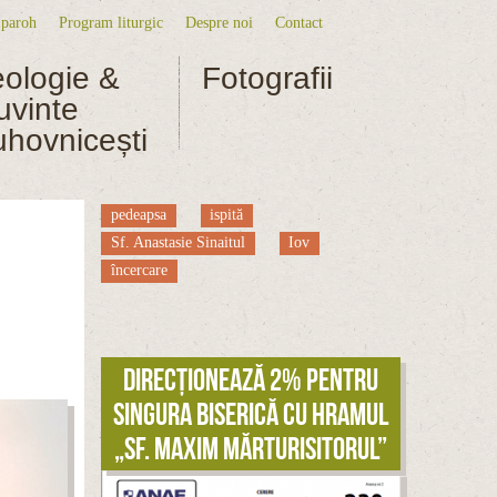
 paroh
Program liturgic
Despre noi
Contact
niu secundar
eologie &
Fotografii
uvinte
uhovnicești
pedeapsa
ispită
Sf. Anastasie Sinaitul
Iov
încercare
Direcționează 2% pentru
singura biserică cu hramul
„Sf. Maxim Mărturisitorul”