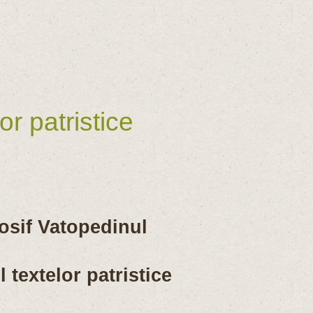
r patristice
osif Vatopedinul
 textelor patristice