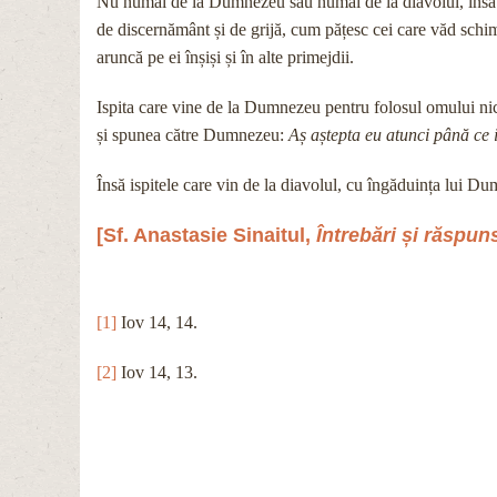
Nu numai de la Dumnezeu sau numai de la diavolul, însă ade
de discernământ și de grijă, cum pățesc cei care văd schimb
aruncă pe ei înșiși și în alte primejdii.
Ispita care vine de la Dumnezeu pentru folosul omului nici
și spunea către Dumnezeu:
Aș aștepta eu atunci până ce i
Însă ispitele care vin de la diavolul, cu îngăduința lui D
[Sf. Anastasie Sinaitul,
Întrebări și răspun
[1]
Iov 14, 14.
[2]
Iov 14, 13.