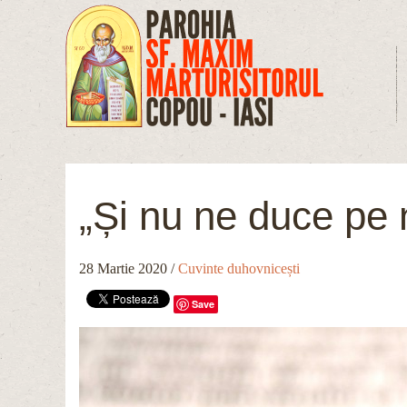
Mergi la conţinutul principal
„Și nu ne duce pe n
28 Martie 2020
/
Cuvinte duhovnicești
Save