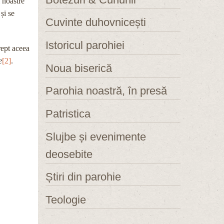
 noastre
și se
Cuvinte duhovnicești
Istoricul parohiei
rept aceea
e
[2]
.
Noua biserică
Parohia noastră, în presă
Patristica
Slujbe și evenimente
deosebite
Știri din parohie
Teologie