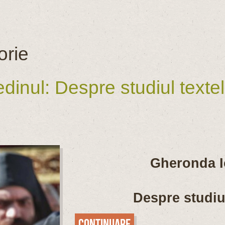
orie
inul: Despre studiul textelo
Gheronda I
Despre studiul
Continuare