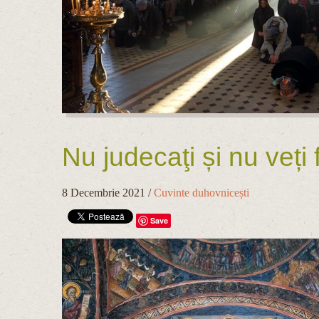
Nu judecaţi și nu veți f
8 Decembrie 2021
/
Cuvinte duhovnicești
Save