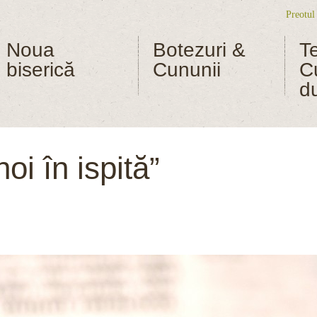
Preotul
Me
Noua
Botezuri &
T
biserică
Cununii
C
d
oi în ispită”