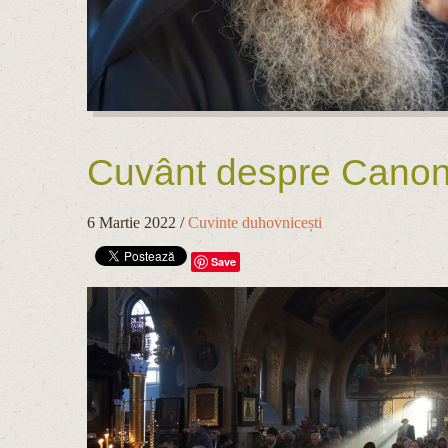
Cuvânt despre Canonul
6 Martie 2022
/
Cuvinte duhovnicești
Save