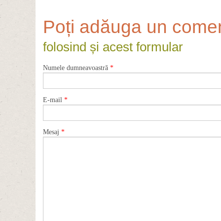
Poți adăuga un comen
folosind și acest formular
Numele dumneavoastră
*
E-mail
*
Mesaj
*