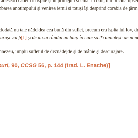
seori cădem în ispite și în primejdii și chiar în boli, din pricina lipsei
area anotimpului și venirea iernii și totuși își desprind corabia de țărm 
odată nu taie nădejdea cea bună din suflet, precum era ispita lui Iov, d
arăși voi fi
[1]
și
de mi-ai rândui un timp în care să-Ți amintești de min
umnezeu, umplu sufletul de deznădejde și de mânie și descurajare.
suri,
90,
CCSG
56, p. 144 (trad. L. Enache)]