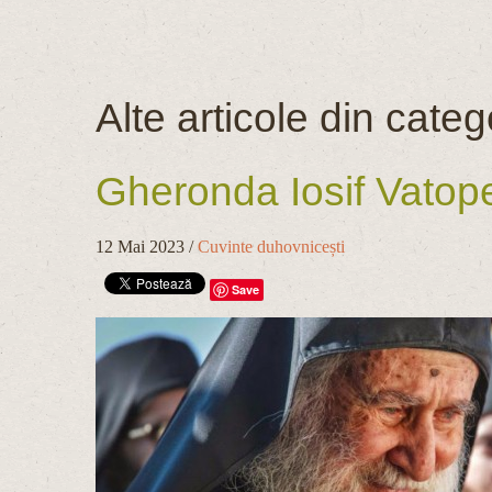
Alte articole din categ
Gheronda Iosif Vatoped
12 Mai 2023
/
Cuvinte duhovnicești
Save