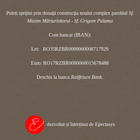
Puteți sprijini prin donaţii construcţia noului complex parohial
Sf.
Maxim Mărturisitorul - Sf. Grigore Palama
Cont bancar (IBAN):
Lei: RO35RZBR0000060008717929
Euro: RO17RZBR0000060015678488
Deschis la banca
Raiffeisen Bank
.
dezvoltat și întreținut de Epectasys