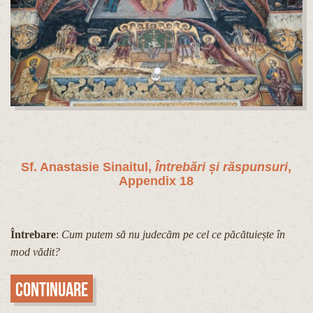
Sf. Anastasie Sinaitul,
Întrebări și răspunsuri
,
Appendix 18
Întrebare
:
Cum putem să nu judecăm pe cel ce păcătuiește în
mod vădit?
Continuare