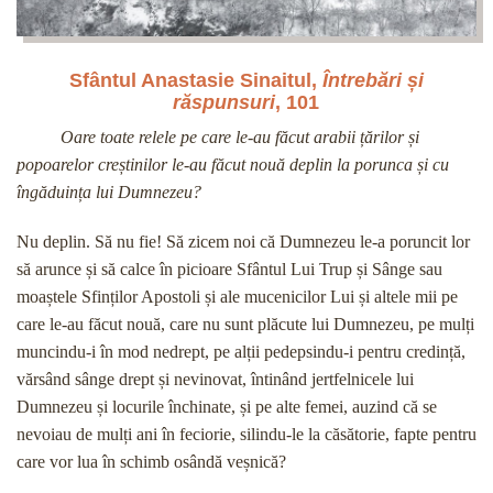
Sfântul Anastasie Sinaitul,
Întrebări și
răspunsuri
, 101
Oare toate relele pe care le-au făcut arabii țărilor și
popoarelor creștinilor le-au făcut nouă deplin la porunca și cu
îngăduința lui Dumnezeu?
Nu deplin. Să nu fie! Să zicem noi că Dumnezeu le-a poruncit lor
să arunce și să calce în picioare Sfântul Lui Trup și Sânge sau
moaștele Sfinților Apostoli și ale mucenicilor Lui și altele mii pe
care le-au făcut nouă, care nu sunt plăcute lui Dumnezeu, pe mulți
muncindu-i în mod nedrept, pe alții pedepsindu-i pentru credință,
vărsând sânge drept și nevinovat, întinând jertfelnicele lui
Dumnezeu și locurile închinate, și pe alte femei, auzind că se
nevoiau de mulți ani în feciorie, silindu-le la căsătorie, fapte pentru
care vor lua în schimb osândă veșnică?