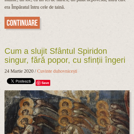
era Împăratul întru cele de taină.
Continuare
Cum a slujit Sfântul Spiridon
singur, fără popor, cu sfinții îngeri
24 Martie 2020
/
Cuvinte duhovnicești
Save