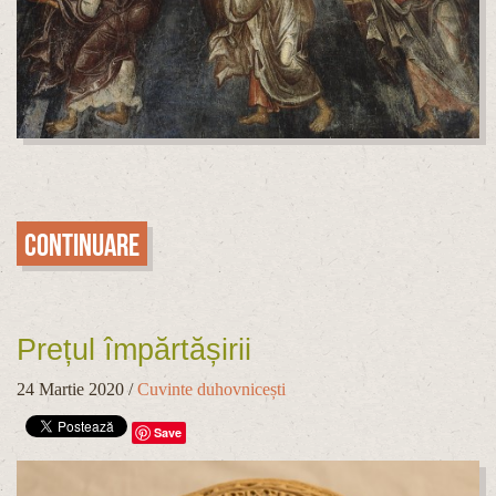
Continuare
Prețul împărtășirii
24 Martie 2020
/
Cuvinte duhovnicești
Save