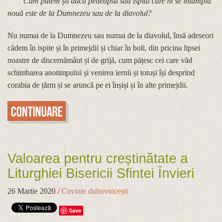
Cum putem ști dacă pedeapsa sau ispita care ni se întâmplă
nouă este de la Dumnezeu sau de la diavolul?
Nu numai de la Dumnezeu sau numai de la diavolul, însă adeseori
cădem în ispite și în primejdii și chiar în boli, din pricina lipsei
noastre de discernământ și de grijă, cum pățesc cei care văd
schimbarea anotimpului și venirea iernii și totuși își desprind
corabia de țărm și se aruncă pe ei înșiși și în alte primejdii.
Continuare
Valoarea pentru creștinătate a
Liturghiei Bisericii Sfintei Învieri
26 Martie 2020
/
Cuvinte duhovnicești
Save