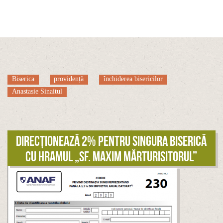
Biserica
providență
închiderea bisericilor
Anastasie Sinaitul
Direcționează 2% pentru singura biserică
cu hramul „Sf. Maxim Mărturisitorul”