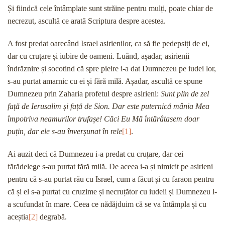
Și fiindcă cele întâmplate sunt străine pentru mulți, poate chiar de
necrezut, ascultă ce arată Scriptura despre acestea.
A fost predat oarecând Israel asirienilor, ca să fie pedepsiți de ei,
dar cu cruțare și iubire de oameni. Luând, așadar, asirienii
îndrăznire și socotind că spre pieire i-a dat Dumnezeu pe iudei lor,
s-au purtat amarnic cu ei și fără milă. Așadar, ascultă ce spune
Dumnezeu prin Zaharia profetul despre asirieni:
Sunt plin de zel
față de Ierusalim și față de Sion. Dar este puternică mânia Mea
împotriva neamurilor trufașe! Căci Eu Mă întărâtasem doar
puțin, dar ele s-au înverșunat în rele
[1]
.
Ai auzit deci că Dumnezeu i-a predat cu cruțare, dar cei
fărădelege s-au purtat fără milă. De aceea i-a și nimicit pe asirieni
pentru că s-au purtat rău cu Israel, cum a făcut și cu faraon pentru
că și el s-a purtat cu cruzime și necruțător cu iudeii și Dumnezeu l-
a scufundat în mare. Ceea ce nădăjduim că se va întâmpla și cu
aceștia
[2]
degrabă.