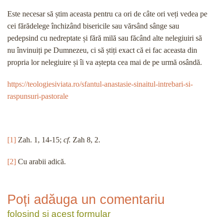
Este necesar să știm aceasta pentru ca ori de câte ori veți vedea pe
cei fărădelege închizând bisericile sau vărsând sânge sau
pedepsind cu nedreptate și fără milă sau făcând alte nelegiuiri să
nu învinuiți pe Dumnezeu, ci să știți exact că ei fac aceasta din
propria lor nelegiuire și îi va aștepta cea mai de pe urmă osândă.
https://teologiesiviata.ro/sfantul-anastasie-sinaitul-intrebari-si-
raspunsuri-pastorale
[1]
Zah. 1, 14-15;
cf.
Zah 8, 2.
[2]
Cu arabii adică.
Poți adăuga un comentariu
folosind și acest formular