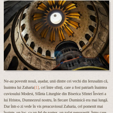
Ne-au povestit nouă, așadar, unii dintre cei vechi din Ierusalim că,
înaintea lui Zaharia
[1]
, cel între sfinți, care a fost patriarh înaintea
cuviosului Modest, Sfânta Liturghie din Biserica Sfintei Învieri a
lui Hristos, Dumnezeul nostru, în fiecare Duminică era mai lungă.
Dar într-o zi vede în vis preacuviosul Zaharia, cel pomenit mai
înainte, un loc, ca un fel de nartex, un palat nepovestit, întru care