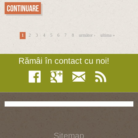
Continuare
Pagini
1
2
3
4
5
6
7
8
următor ›
ultima »
Rămâi în contact cu noi!
Sitemap