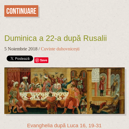
Continuare
Duminica a 22-a după Rusalii
5 Noiembrie 2018
/
Cuvinte duhovnicești
Save
Evanghelia după Luca 16, 19-31