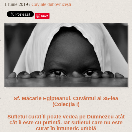
1 Iunie 2019
/
Cuvinte duhovnicești
Save
Sf. Macarie Egipteanul, Cuvântul al 35-lea
(Colecția I)
Sufletul curat Îl poate vedea pe Dumnezeu atât
cât îi este cu putință. Iar sufletul care nu este
curat în întuneric umblă