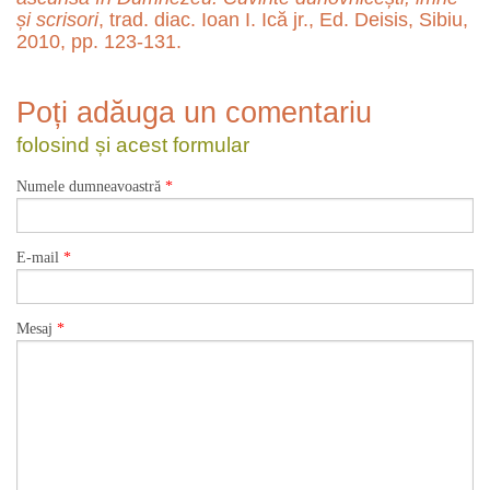
și scrisori
, trad. diac. Ioan I. Ică jr., Ed. Deisis, Sibiu,
2010, pp. 123-131.
Poți adăuga un comentariu
folosind și acest formular
Numele dumneavoastră
*
E-mail
*
Mesaj
*