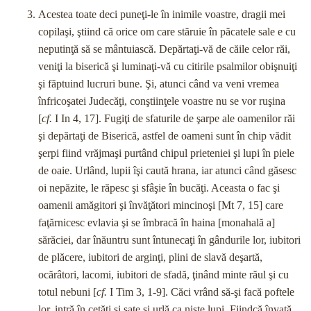
Acestea toate deci puneţi-le în inimile voastre, dragii mei
copilaşi, ştiind că orice om care stăruie în păcatele sale e cu
neputinţă să se mântuiască. Depărtaţi-vă de căile celor răi,
veniţi la biserică şi luminaţi-vă cu citirile psalmilor obişnuiţi
şi făptuind lucruri bune. Şi, atunci când va veni vremea
înfricoşa­tei Judecăţi, conştiinţele voastre nu se vor ruşina
[
cf.
I In 4, 17]. Fugiţi de sfaturile de şarpe ale oamenilor răi
şi depărtaţi de Biserică, astfel de oameni sunt în chip vădit
şerpi fiind vrăj­maşi purtând chipul prieteniei şi lupi în piele
de oaie. Urlând, lupii îşi caută hrana, iar atunci când găsesc
oi nepăzite, le ră­pesc şi sfâşie în bucăţi. Aceasta o fac şi
oamenii amăgitori şi învăţători mincinoşi [Mt 7, 15] care
faţărnicesc evlavia şi se îmbracă în haina [monahală a]
sărăciei, dar înăuntru sunt întu­necaţi în gândurile lor, iubitori
de plăcere, iubitori de arginţi, plini de slavă deşartă,
ocărâtori, lacomi, iubitori de sfadă, ţinând minte răul şi cu
totul nebuni [
cf.
I Tim 3, 1-9]. Căci vrând să-şi facă poftele
lor, intră în cetăţi şi sate şi urlă ca nişte lupi. Fiindcă învaţă