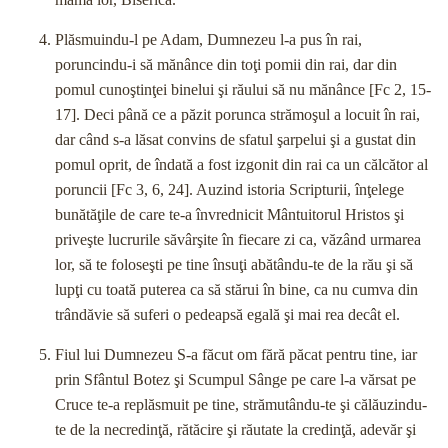
Plăsmuindu-l pe Adam, Dumnezeu l-a pus în rai,
poruncindu-i să mănânce din toţi pomii din rai, dar din
pomul cunoştinţei binelui şi răului să nu mănânce [Fc 2, 15-
17]. Deci până ce a păzit porunca strămoşul a locuit în rai,
dar când s-a lăsat convins de sfatul şarpelui şi a gustat din
pomul oprit, de îndată a fost izgonit din rai ca un călcător al
poruncii [Fc 3, 6, 24]. Auzind istoria Scripturii, înţelege
bunătăţile de care te-a învrednicit Mântuitorul Hristos şi
priveşte lucrurile săvârşite în fiecare zi ca, văzând urmarea
lor, să te foloseşti pe tine însuţi abătându-te de la rău şi să
lupţi cu toată puterea ca să stărui în bine, ca nu cumva din
trândăvie să suferi o pe­deapsă egală şi mai rea decât el.
Fiul lui Dumnezeu S-a făcut om fără păcat pentru tine, iar
prin Sfântul Botez şi Scumpul Sânge pe care l-a vărsat pe
Cruce te-a replăsmuit pe tine, strămutându-te şi călăuzindu-
te de la necredinţă, rătăcire şi răutate la credinţă, adevăr şi