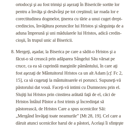
ortodocşi şi au fost trimişi şi aşezaţi în Bisericile sortite lor
pentru a învăţa şi desăvârşi pe tot creştinul; iar roada lor e
corectitudinea dogmelor, ţinerea cu tărie a unui cuget drept-
credincios, învăţătura poruncilor lui Hristos şi sârguinţa de a
aduna împreună şi uni mădularele lui Hristos, adică credin­
cioşii, în trupul unic al Bisericii.
Mergeţi, aşadar, la Biserica pe care a sădit-o Hristos şi a
făcut-o să crească prin adăparea Sângelui Său vărsat pe
cruce, ca ea să cuprindă marginile pământului, în care aţi
fost aşezaţi de Mântuitorul Hristos ca un alt Adam [
cf.
Fc 2,
15], ca să cugetaţi la mântuitoarele ei porunci. Supuneţi-vă
păsto­rului dat vouă. Faceţi-vă intimi cu Dumnezeu prin el.
Slujiţi lui Hristos prin cinstirea arătată faţă de el, căci de
Hristos întâiul Păstor a fost trimis şi încredinţat să
păstorească, de Hristos Care a spus ucenicilor Săi:
„Mergând învăţaţi toate neamurile” [Mt 28, 19]. Cel care a
dăruit atunci ucenicilor harul de a păstori, Acelaşi îi sfinţeşte