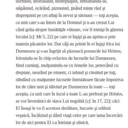
dormind, des­frânând, nedreptăţind, îmbuibându-se,
stăpânind, ocărând, pizmuind, ţinând minte răul şi
dispreţuind pe cei aflaţi în nevoi şi sărmani — toţi aceştia,
ca unii care s-au întors de la Dom­nul şi n-au crezut Lui
când grăia despre bunătăţile viitoare, vor fi trimişi în gheena
focului [
cf.
Mt 5, 22] pe care ei înşişi şi-au aprins-o prin
materia păcatelor lor. Dar câţi au primit în ei înşişi frica lui
Dumnezeu şi s-au îngrijit să păzească porun­cile lui Hristos,
folosindu-se în chip evlavios de lucrurile lui Dumnezeu,
fiind cuminţi, mulţumindu-se cu femeile lor, pe­trecând cu
dreptate, neurând pe nimeni, ci iubind şi cinstind pe toţi,
răbdând cu mulţumire lucrurile întristătoare făcute împotriva
lor de către unii şi slăvind pe Dumnezeu în toate — toţi
aceştia, ca unii care în locul a toate L-au preferat pe Hristos,
se vor învrednici de slava Lui negrăită [
cf.
In 17, 22]; căci
El însuşi le va fi acestora desfătare, bucurie şi odihnă
veşnică, încălzind şi dând viaţă celor pe care iama încercări­
lor de aici pentru El i-a întristat şi silnicit.