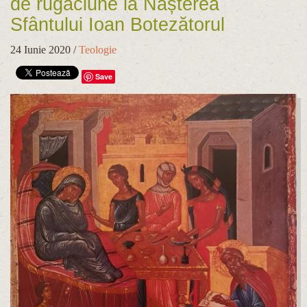
de rugăciune la Nașterea
Sfântului Ioan Botezătorul
24 Iunie 2020
/
Teologie
Save