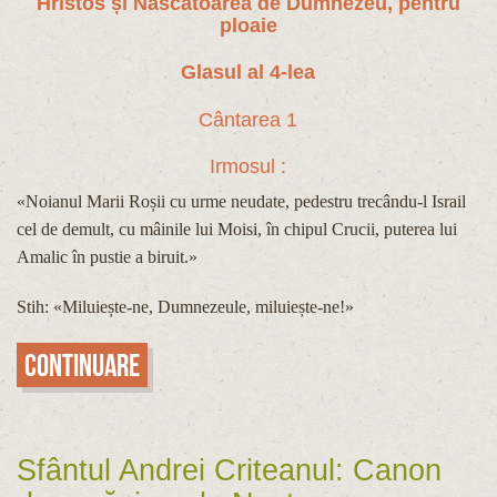
Hristos și Născătoarea de Dumnezeu, pentru
ploaie
Glasul al 4-lea
Cântarea 1
Irmosul :
«Noianul Marii Roșii cu urme neudate, pedestru trecându-l Israil
cel de demult, cu mâinile lui Moisi, în chipul Crucii, puterea lui
Amalic în pustie a biruit.»
Stih: «Miluiește-ne, Dumnezeule, miluiește-ne!»
Continuare
Sfântul Andrei Criteanul: Canon