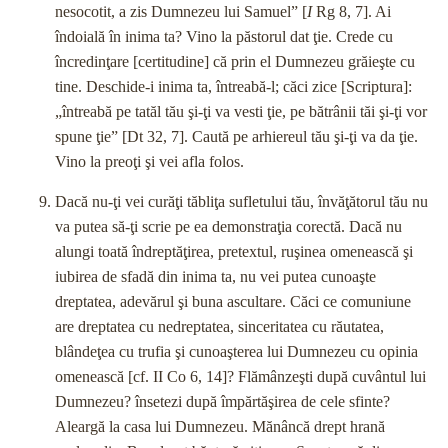
nesocotit, a zis Dum­nezeu lui Samuel” [
I
Rg 8, 7]. Ai
îndoială în inima ta? Vino la păstorul dat ţie. Crede cu
încredinţare [certitudine] că prin el Dumnezeu grăieşte cu
tine. Deschide-i inima ta, întreabă-l; căci zice [Scriptura]:
„întreabă pe tatăl tău şi-ţi va vesti ţie, pe bătrânii tăi şi-ţi vor
spune ţie” [Dt 32, 7]. Caută pe arhie­reul tău şi-ţi va da ţie.
Vino la preoţi şi vei afla folos.
Dacă nu-ţi vei curăţi tăbliţa sufletului tău, învăţătorul tău nu
va putea să-ţi scrie pe ea demonstraţia corectă. Dacă nu
alungi toată îndreptăţirea, pretextul, ruşinea omenească şi
iubirea de sfadă din inima ta, nu vei putea cunoaşte
dreptatea, adevărul şi buna ascultare. Căci ce comuniune
are dreptatea cu nedreptatea, sinceritatea cu răutatea,
blândeţea cu trufia şi cu­noaşterea lui Dumnezeu cu opinia
omenească [cf. II Co 6, 14]? Flămânzeşti după cuvântul lui
Dumnezeu? însetezi după îm­părtăşirea de cele sfinte?
Aleargă la casa lui Dumnezeu. Mănâncă drept hrană