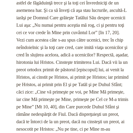
astfel de făgăduinţă trece şi la toţi cei învredniciţi de un
asemenea har. Şi ca să înveţi că aşa stau lucrurile, ascultă-L
iarăşi pe Domnul Care grăieşte Tatălui Său despre uce­nicii
Lui aşa: „Nu numai pentru aceştia mă rog, ci şi pentru toţi
cei ce vor crede în Mine prin cuvântul Lor” [In 17, 20].
Vezi cum acestea câte s-au spus către ucenici, trec în chip
neîndoielnic şi la toţi care cred, care imită viaţa ucenicilor şi
cred în slujirea acelora, adică a ucenicilor? Respectă, aşadar,
hirotonia lui Hristos. Cinsteşte trimiterea Lui. Dacă vii la un
preot ortodox primit de păstorul [episcopul] lui, ai venit la
Hristos, ai cinstit pe Hristos, ai primit pe Hristos; iar primind
pe Hristos, ai primit prin El şi pe Tatăl şi pe Duhul Sfânt;
căci zice: „Cine vă primeşte pe voi, pe Mine Mă primeşte,
iar cine Mă primeşte pe Mine, primeşte pe Cel ce M-a trimis
pe Mine” [Mt 10, 40], din Care purcede Duhul Sfânt şi
rămâne nedespărţit de Fiul. Dacă dispreţuieşti un preot,
dacă te în­torci de la un preot, dacă nu cinsteşti un preot, ai
nesocotit pe Hristos: „Nu pe tine, ci pe Mine m-au