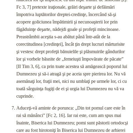
Fc 3, 7] pre­texte iraţionale, grăiri deşarte şi defăimări
împotriva luptăto­rilor dreptei-credinţe, încercând să-şi
acopere goliciunea împătimirii şi necunoaşterii lor prin
făgăduinţe deşarte, nădejdi goale şi profeţii mincinoase.
Preastrâmbii aceştia s-au abătut până într-atât de la
corectitudinea [credinţei], încât ţin drept lucruri mărturisite
şi vestesc drept profeţii bănuielile şi plăs­muirile gândurilor
lor şi vorbele băsnite de „femeiuşti împo­vărate de păcate”
[II Tim 3, 6], ca prin toate acestea să amă­gească poporul lui
Dumnezeu şi să-i atragă şi pe aceia spre pierirea lor. Nu vă
asemănaţi lor, fraţii mei, nici nu umblaţi pe urmele lor, ci cu
toată sârguinţa fugiţi de ei şi urgia lui Dumnezeu nu vă va
cuprinde.
Aduceţi-vă aminte de porunca: „Din tot pomul care este în
rai să mănânci” [Fc 2, 16]. Iar rai este, cum am spus mai
înainte, Biserica lui Dumnezeu; pomi sunt păstorii ortodocşi
care au fost hirotoniţi în Biserica lui Dumnezeu de arhierei