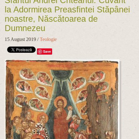
Sfântul Andrei Criteanul: Cuvânt
la Adormirea Preasfintei Stăpânei
noastre, Născătoarea de
Dumnezeu
15 August 2019
/
Teologie
Save