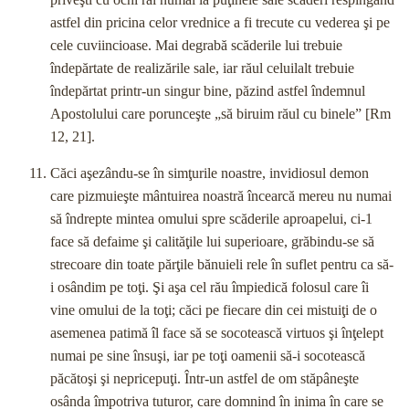
astfel din pricina celor vrednice a fi trecute cu vederea şi pe
cele cuviincioase. Mai degrabă scăderile lui trebuie
îndepărtate de realizările sale, iar răul celuilalt trebuie
îndepărtat printr-un singur bine, păzind astfel îndemnul
Apos­tolului care porunceşte „să biruim răul cu binele” [Rm
12, 21].
Căci aşezându-se în simţurile noastre, invidiosul de­mon
care pizmuieşte mântuirea noastră încearcă mereu nu numai
să îndrepte mintea omului spre scăderile aproapelui, ci-1
face să defaime şi calităţile lui superioare, grăbindu-se să
strecoare din toate părţile bănuieli rele în suflet pentru ca să-
i osândim pe toţi. Şi aşa cel rău împiedică folosul care îi
vine omului de la toţi; căci pe fiecare din cei mistuiţi de o
aseme­nea patimă îl face să se socotească virtuos şi înţelept
numai pe sine însuşi, iar pe toţi oamenii să-i socotească
păcătoşi şi nepricepuţi. Într-un astfel de om stăpâneşte
osânda împotriva tuturor, care domnind în inima în care se