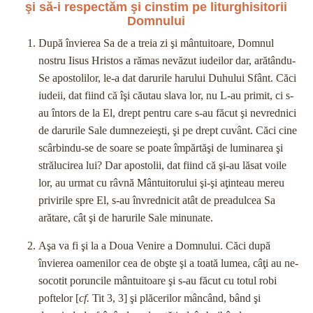
şi să-i respectăm şi cinstim pe liturghisitorii
Domnului
După învierea Sa de a treia zi şi mântuitoare, Domnul
nostru Iisus Hristos a rămas nevăzut iudeilor dar, arătându-
Se apostolilor, le-a dat darurile harului Duhului Sfânt. Căci
iudeii, dat fiind că îşi căutau slava lor, nu L-au primit, ci s-
au întors de la El, drept pentru care s-au făcut şi nevrednici
de darurile Sale dumnezeieşti, şi pe drept cuvânt. Căci cine
scârbindu-se de soa­re se poate împărtăşi de luminarea şi
strălucirea lui? Dar apos­tolii, dat fiind că şi-au lăsat voile
lor, au urmat cu râvnă Mân­tuitorului şi-şi aţinteau mereu
privirile spre El, s-au învrednicit atât de preadulcea Sa
arătare, cât şi de harurile Sale minunate.
Aşa va fi şi la a Doua Venire a Domnului. Căci după
învierea oamenilor cea de obşte şi a toată lumea, câţi au ne­
socotit poruncile mântuitoare şi s-au făcut cu totul robi
pofte­lor [
cf.
Tit 3, 3] şi plăcerilor mâncând, bând şi