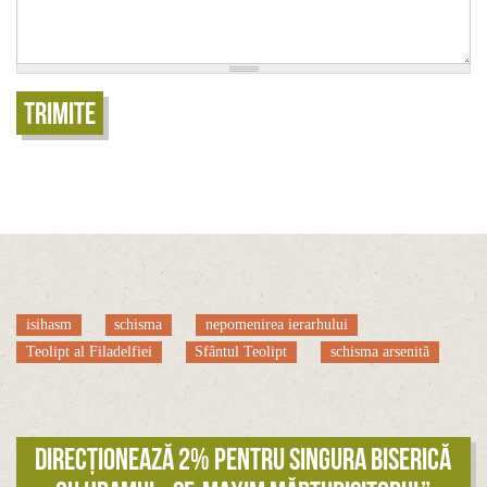
Trimite
isihasm
schisma
nepomenirea ierarhului
Teolipt al Filadelfiei
Sfântul Teolipt
schisma arsenită
Direcționează 2% pentru singura biserică