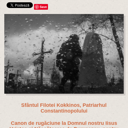
Save
Sfântul Filotei Kokkinos, Patriarhul
Constantinopolului
Canon de rugăciune la Domnul nostru Iisus