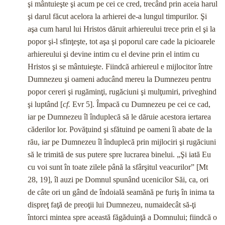
şi mântuieşte şi acum pe cei ce cred, trecând prin aceia harul
şi darul făcut acelora la arhierei de-a lungul timpurilor. Şi
aşa cum harul lui Hristos dăruit arhiereului trece prin el şi la
popor şi-l sfinţeşte, tot aşa şi poporul care cade la picioarele
arhiereului şi devine intim cu el devine prin el intim cu
Hristos şi se mântuieşte. Fiindcă arhiereul e mijlocitor între
Dumnezeu şi oameni aducând me­reu la Dumnezeu pentru
popor cereri şi rugăminţi, rugăciuni şi mulţumiri, priveghind
şi luptând [
cf.
Evr 5]. Împacă cu Dumnezeu pe cei ce cad,
iar pe Dumnezeu îl înduplecă să le dăruie acestora iertarea
căderilor lor. Povăţuind şi sfătuind pe oameni îi abate de la
rău, iar pe Dumnezeu îl înduplecă prin mijlociri şi rugăciuni
să le trimită de sus putere spre lucrarea binelui. „Şi iată Eu
cu voi sunt în toate zilele până la sfârşitul veacurilor” [Mt
28, 19], îl auzi pe Domnul spunând ucenici­lor Săi, ca, ori
de câte ori un gând de îndoială seamănă pe furiş în inima ta
dispreţ faţă de preoţii lui Dumnezeu, numai­decât să-ţi
întorci mintea spre această făgăduinţă a Domnului; fiindcă o