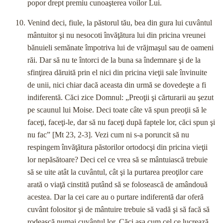
popor drept premiu cunoaşterea voilor Lui.
Venind deci, fiule, la păstorul tău, bea din gura lui cu­vântul
mântuitor şi nu nesocoti învăţătura lui din pricina vre­unei
bănuieli semănate împotriva lui de vrăjmaşul sau de oa­meni
răi. Dar să nu te întorci de la buna sa îndemnare şi de la
sfinţirea dăruită prin el nici din pricina vieţii sale învinuite
de unii, nici chiar dacă aceasta din urmă se dovedeşte a fi
indiferentă. Căci zice Domnul: „Preoţii şi cărturarii au şezut
pe scaunul lui Moise. Deci toate câte vă spun preoţii să le
fa­ceţi, faceţi-le, dar să nu faceţi după faptele lor, căci spun şi
nu fac” [Mt 23, 2-3]. Vezi cum ni s-a poruncit să nu
respingem învăţătura păstorilor ortodocşi din pricina vieţii
lor nepăsătoare? Deci cel ce vrea să se mântuiască trebuie
să se uite atât la cuvântul, cât şi la purtarea preoţilor care
arată o viaţă cin­stită putând să se folosească de amândouă
acestea. Dar la cei care au o purtare indiferentă dar oferă
cuvânt folositor şi de mântuire trebuie să vadă şi să facă să
rodească numai cuvân­tul lor. Căci aşa cum cel ce lucrează