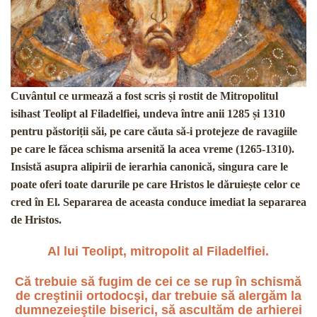
Cuvântul ce urmează a fost scris și rostit de Mitropolitul
isihast Teolipt al Filadelfiei, undeva între anii 1285 și 1310
pentru păstoriții săi, pe care căuta să-i protejeze de ravagiile
pe care le făcea schisma arsenită la acea vreme (1265-1310).
Insistă asupra alipirii de ierarhia canonică, singura care le
poate oferi toate darurile pe care Hristos le dăruiește celor ce
cred în El. Separarea de aceasta conduce imediat la separarea
de Hristos.
Al lui Teolipt, mitropolit al Filadelfiei.
Că trebuie să fugim de cei ce se rup în schismă
de creştinii ortodocşi, dar trebuie să alergăm la
dumnezeieştile biserici, să ascultăm de arhierei