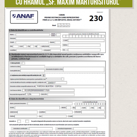
cu hramul „Sf. Maxim Mărturisitorul”