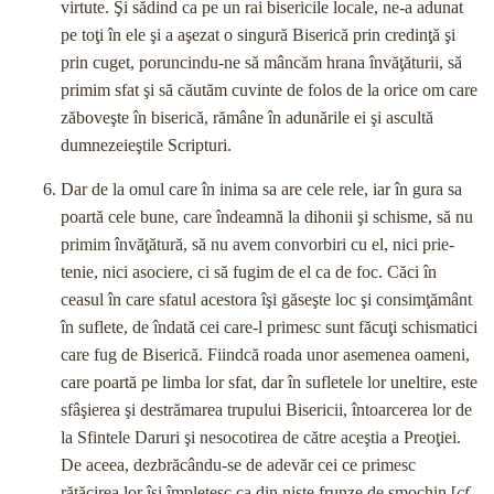
virtute. Şi sădind ca pe un rai bisericile locale, ne-a adunat
pe toţi în ele şi a aşezat o singură Biserică prin credinţă şi
prin cuget, poruncindu-ne să mâncăm hrana învăţăturii, să
primim sfat şi să căutăm cuvinte de folos de la orice om care
zăboveşte în bise­rică, rămâne în adunările ei şi ascultă
dumnezeieştile Scripturi.
Dar de la omul care în inima sa are cele rele, iar în gura sa
poartă cele bune, care îndeamnă la dihonii şi schisme, să nu
primim învăţătură, să nu avem convorbiri cu el, nici prie­
tenie, nici asociere, ci să fugim de el ca de foc. Căci în
ceasul în care sfatul acestora îşi găseşte loc şi consimţământ
în su­flete, de îndată cei care-l primesc sunt făcuţi schismatici
care fug de Biserică. Fiindcă roada unor asemenea oameni,
care poartă pe limba lor sfat, dar în sufletele lor uneltire, este
sfâ­şierea şi destrămarea trupului Bisericii, întoarcerea lor de
la Sfintele Daruri şi nesocotirea de către aceştia a Preoţiei.
De aceea, dezbrăcându-se de adevăr cei ce primesc
rătăcirea lor îşi împletesc ca din nişte frunze de smochin [
cf.