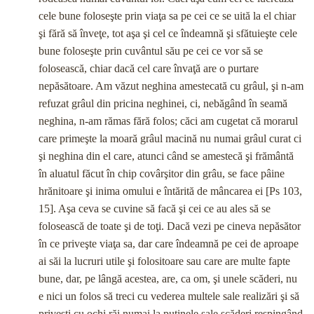
cele bune foloseşte prin viaţa sa pe cei ce se uită la el chiar
şi fără să înveţe, tot aşa şi cel ce îndeamnă şi sfătuieşte cele
bune foloseşte prin cuvân­tul său pe cei ce vor să se
folosească, chiar dacă cel care în­vaţă are o purtare
nepăsătoare. Am văzut neghina amestecată cu grâul, şi n-am
refuzat grâul din pricina neghinei, ci, nebăgând în seamă
neghina, n-am rămas fără folos; căci am cu­getat că morarul
care primeşte la moară grâul macină nu nu­mai grâul curat ci
şi neghina din el care, atunci când se amestecă şi frământă
în aluatul făcut în chip covârşitor din grâu, se face pâine
hrănitoare şi inima omului e întărită de mâncarea ei [Ps 103,
15]. Aşa ceva se cuvine să facă şi cei ce au ales să se
folosească de toate şi de toţi. Dacă vezi pe cine­va nepăsător
în ce priveşte viaţa sa, dar care îndeamnă pe cei de aproape
ai săi la lucruri utile şi folositoare sau care are multe fapte
bune, dar, pe lângă acestea, are, ca om, şi unele scăderi, nu
e nici un folos să treci cu vederea multele sale realizări şi să
priveşti cu ochi răi numai la puţinele sale scă­deri respingând