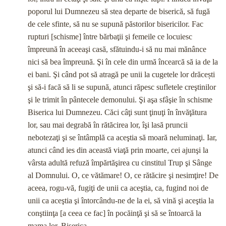
poporul lui Dumnezeu să stea departe de biserică, să fugă
de cele sfinte, să nu se supună păstorilor bi­sericilor. Fac
rupturi [schisme] între bărbaţii şi femeile ce locu­iesc
împreună în aceeaşi casă, sfătuindu-i să nu mai mănânce
nici să bea împreună. Şi în cele din urmă încearcă să ia de la
ei bani. Şi când pot să atragă pe unii la cugetele lor drăcești
şi să-i facă să li se supună, atunci răpesc sufletele creştinilor
şi le trimit în pântecele demonului. Şi aşa sfâşie în schisme
Biserica lui Dumnezeu. Căci câţi sunt ţinuţi în învăţătura
lor, sau mai degrabă în rătăcirea lor, îşi lasă pruncii
nebotezaţi şi se întâmplă ca aceştia să moară neluminaţi. Iar,
atunci când ies din această viaţă prin moarte, cei ajunşi la
vârsta adultă refu­ză împărtăşirea cu cinstitul Trup şi Sânge
al Domnului. O, ce vătămare! O, ce rătăcire şi nesimţire! De
aceea, rogu-vă, fu­giţi de unii ca aceştia, ca, fugind noi de
unii ca aceştia şi întorcându-ne de la ei, să vină şi aceştia la
conştiinţa [a ceea ce fac] în pocăinţă şi să se întoarcă la
mama lor, Biserica.