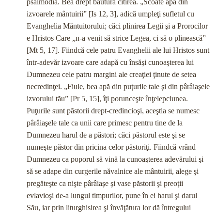
psalmodia. Bea drept băutură citirea. „Scoa­te apă din
izvoarele mântuirii” [Is 12, 3], adică umpleţi sufle­tul cu
Evanghelia Mântuitorului; căci plinirea Legii şi a Prorocilor
e Hristos Care „n-a venit să strice Legea, ci să o pli­nească”
[Mt 5, 17]. Fiindcă cele patru Evanghelii ale lui Hris­tos sunt
într-adevăr izvoare care adapă cu însăşi cunoaşterea lui
Dumnezeu cele patru margini ale creaţiei ţinute de setea
necredinţei. „Fiule, bea apă din puţurile tale şi din pârâiaşele
izvorului tău” [Pr 5, 15], îţi porunceşte înţelepciunea.
Puţurile sunt păstorii drept-credincioşi, aceştia se numesc
pârâia­şele tale ca unii care primesc pentru tine de la
Dumnezeu ha­rul de a păstori; căci păstorul este şi se
numeşte păstor din pricina celor păstoriţi. Fiindcă vrând
Dumnezeu ca poporul să vină la cunoaşterea adevărului şi
să se adape din curgerile năvalnice ale mântuirii, alege şi
pregăteşte ca nişte pârâiaşe şi vase păstorii şi preoţii
evlavioşi de-a lungul timpurilor, pune în ei harul şi darul
Său, iar prin liturghisirea şi învăţătura lor dă întregului