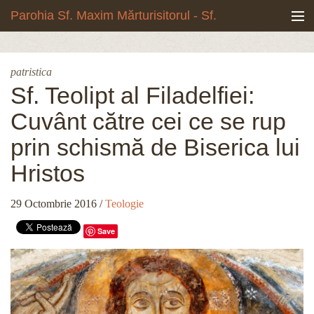
Mergi la conţinutul principal
Parohia Sf. Maxim Mărturisitorul - Sf.
Grigore Palama, Copou - Iași
Noua biserică
patristica
Botezuri & Cununii
Sf. Teolipt al Filadelfiei:
Cuvânt către cei ce se rup
Teologie & Cuvinte duhovnicești
prin schismă de Biserica lui
Fotografii
Hristos
Preotul paroh
29 Octombrie 2016
/
Teologie
Program liturgic
Save
Despre noi
Contact