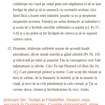
cuibăreşte nu-l lasă pe omul ţinut sub stăpânirea ei să se lase
învăţat de altul şi să se unească cu cuvintele aceluia; căci
fiind fiică a foarte relei mândrii, poartă cu ea şi drepturile
moştenirii acesteia. Fiindcă un semn distinctiv al mândriei e
şi acela de a închide urechile sufletului ca aspida [
cf.
Ps 57,
5-6] şi a nu primi să fie învă­ţată de cineva şi să se supună
cumva cuiva.
Doamne, izbăveşte sufletele noaste de această boală
pierzătoare, dă-ne inimă smerită şi gând zdrobit [Ps 50, 19]
şi ridică-mă pe mine şi poporul Tău la cunoaşterea voii Tale
mân­tuitoare şi slăvite. Căci Tu eşti Păstorul cel Bun [In 10,
11], Care păstoreşti păstori şi turme, Care scoţi din răutate şi
duci la virtute, de la întuneric la lumină, şi de la moarte la
viaţă, şi treci de la cele pământeşti la cele cereşti, şi Ţie se
cuvine sla­va, cinstea şi închinăciunea în veci. Amin.
preluare din: Teolipt al Filadelfiei,
Despre viața
ascunsă în Dumnezeu. Cuvinte duhovnicești, imne