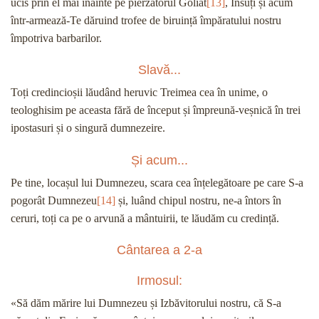
ucis prin el mai înainte pe pierzătorul Goliat
[13]
, Însuți și acum
într-armează-Te dăruind trofee de biruință împăratului nostru
împotriva barbarilor.
Slavă...
Toți credincioșii lăudând heruvic Treimea cea în unime, o
teologhisim pe aceasta fără de început și împreună-veșnică în trei
ipostasuri și o singură dumnezeire.
Și acum...
Pe tine, locașul lui Dumnezeu, scara cea înțelegătoare pe care S-a
pogorât Dumnezeu
[14]
și, luând chipul nostru, ne-a întors în
ceruri, toți ca pe o arvună a mântuirii, te lăudăm cu credință.
Cântarea a 2-a
Irmosul:
«Să dăm mărire lui Dumnezeu și Izbăvitorului nostru, că S-a