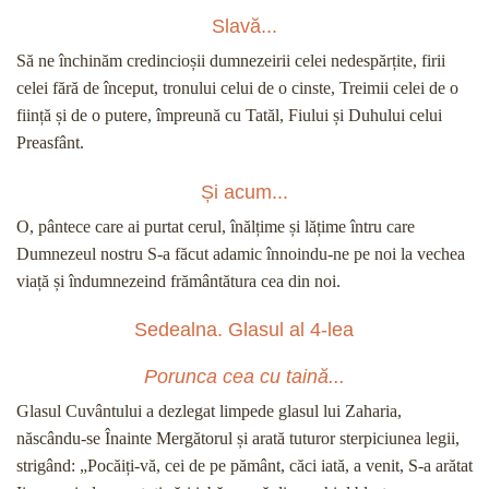
Slavă...
Să ne închinăm credincioșii dumnezeirii celei nedespărțite, firii
celei fără de început, tronului celui de o cinste, Treimii celei de o
ființă și de o putere, împreună cu Tatăl, Fiului și Duhului celui
Preasfânt.
Și acum...
O, pântece care ai purtat cerul, înălțime și lățime întru care
Dumnezeul nostru S-a făcut adamic înnoindu-ne pe noi la vechea
viață și îndumnezeind frământătura cea din noi.
Sedealna. Glasul al 4-lea
Porunca cea cu taină...
Glasul Cuvântului a dezlegat limpede glasul lui Zaharia,
născându-se Înainte Mergătorul și arată tuturor sterpiciunea legii,
strigând: „Pocăiți-vă, cei de pe pământ, căci iată, a venit, S-a arătat