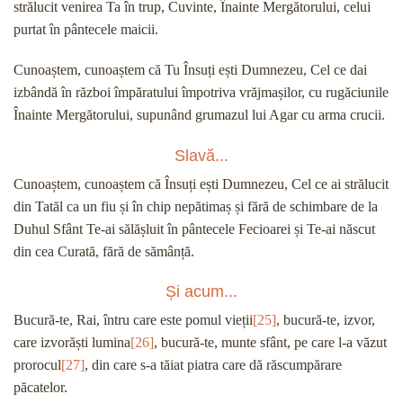
strălucit venirea Ta în trup, Cuvinte, Înainte Mergătorului, celui
purtat în pântecele maicii.
Cunoaștem, cunoaștem că Tu Însuți ești Dumnezeu, Cel ce dai
izbândă în război împăratului împotriva vrăjmașilor, cu rugăciunile
Înainte Mergătorului, supunând grumazul lui Agar cu arma crucii.
Slavă...
Cunoaștem, cunoaștem că Însuți ești Dumnezeu, Cel ce ai strălucit
din Tatăl ca un fiu și în chip nepătimaș și fără de schimbare de la
Duhul Sfânt Te-ai sălășluit în pântecele Fecioarei și Te-ai născut
din cea Curată, fără de sămânță.
Și acum...
Bucură-te, Rai, întru care este pomul vieții
[25]
, bucură-te, izvor,
care izvorăști lumina
[26]
, bucură-te, munte sfânt, pe care l-a văzut
prorocul
[27]
, din care s-a tăiat piatra care dă răscumpărare
păcatelor.