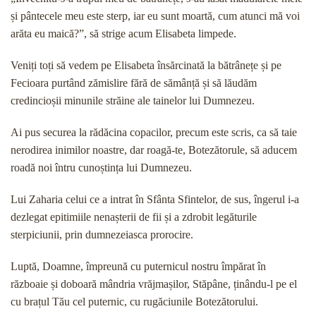
și pântecele meu este sterp, iar eu sunt moartă, cum atunci mă voi
arăta eu maică?”, să strige acum Elisabeta limpede.
Veniți toți să vedem pe Elisabeta însărcinată la bătrânețe și pe
Fecioara purtând zămislire fără de sămânță și să lăudăm
credincioșii minunile străine ale tainelor lui Dumnezeu.
Ai pus securea la rădăcina copacilor, precum este scris, ca să taie
nerodirea inimilor noastre, dar roagă-te, Botezătorule, să aducem
roadă noi întru cunoștința lui Dumnezeu.
Lui Zaharia celui ce a intrat în Sfânta Sfintelor, de sus, îngerul i-a
dezlegat epitimiile nenașterii de fii și a zdrobit legăturile
sterpiciunii, prin dumnezeiasca prorocire.
Luptă, Doamne, împreună cu puternicul nostru împărat în
războaie și doboară mândria vrăjmașilor, Stăpâne, ținându-l pe el
cu brațul Tău cel puternic, cu rugăciunile Botezătorului.