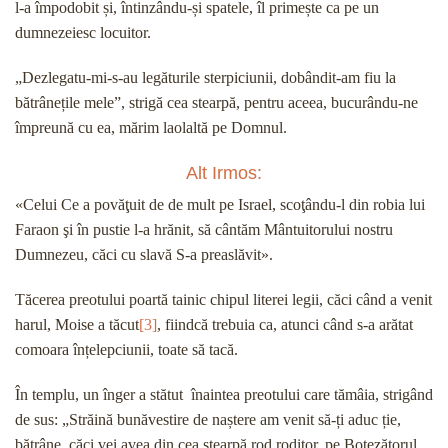
l-a împodobit și, întinzându-și spatele, îl primește ca pe un
dumnezeiesc locuitor.
„Dezlegatu-mi-s-au legăturile sterpiciunii, dobândit-am fiu la
bătrânețile mele”, strigă cea stearpă, pentru aceea, bucurându-ne
împreună cu ea, mărim laolaltă pe Domnul.
Alt Irmos:
«Celui Ce a povăţuit de de mult pe Israel, scoţându-l din robia lui
Faraon şi în pustie l-a hrănit, să cântăm Mântuitorului nostru
Dumnezeu, căci cu slavă S-a preaslăvit».
Tăcerea preotului poartă tainic chipul literei legii, căci când a venit
harul, Moise a tăcut
[3]
, fiindcă trebuia ca, atunci când s-a arătat
comoara înțelepciunii, toate să tacă.
În templu, un înger a stătut înaintea preotului care tămâia, strigând
de sus: „Străină bunăvestire de naștere am venit să-ți aduc ție,
bătrâne, căci vei avea din cea stearpă rod roditor, pe Botezătorul