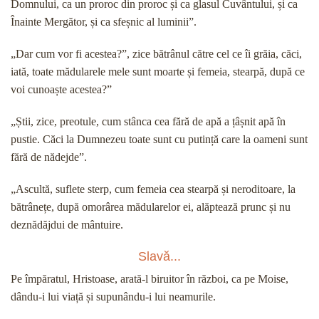
Domnului, ca un proroc din proroc și ca glasul Cuvântului, și ca
Înainte Mergător, și ca sfeșnic al luminii”.
„Dar cum vor fi acestea?”, zice bătrânul către cel ce îi grăia, căci,
iată, toate mădularele mele sunt moarte și femeia, stearpă, după ce
voi cunoaște acestea?”
„Știi, zice, preotule, cum stânca cea fără de apă a țâșnit apă în
pustie. Căci la Dumnezeu toate sunt cu putință care la oameni sunt
fără de nădejde”.
„Ascultă, suflete sterp, cum femeia cea stearpă și neroditoare, la
bătrânețe, după omorârea mădularelor ei, alăptează prunc și nu
deznădăjdui de mântuire.
Slavă...
Pe împăratul, Hristoase, arată-l biruitor în război, ca pe Moise,
dându-i lui viață și supunându-i lui neamurile.