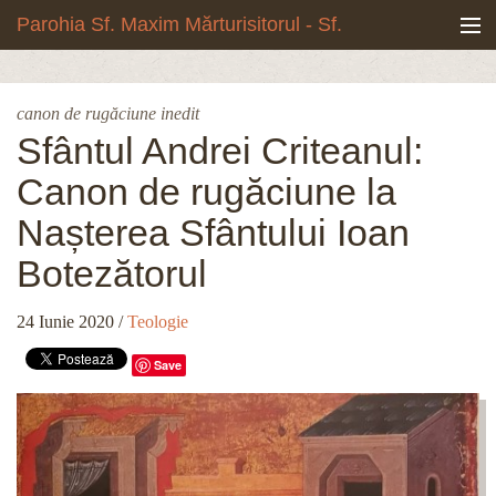
Mergi la conţinutul principal
Parohia Sf. Maxim Mărturisitorul - Sf.
Grigore Palama, Copou - Iași
Noua biserică
canon de rugăciune inedit
Botezuri & Cununii
Sfântul Andrei Criteanul:
Canon de rugăciune la
Teologie & Cuvinte duhovnicești
Nașterea Sfântului Ioan
Fotografii
Botezătorul
Preotul paroh
24 Iunie 2020
/
Teologie
Program liturgic
Save
Despre noi
Contact