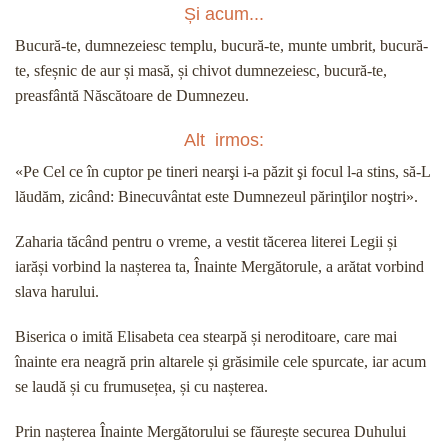
Și acum...
Bucură-te, dumnezeiesc templu, bucură-te, munte umbrit, bucură-
te, sfeșnic de aur și masă, și chivot dumnezeiesc, bucură-te,
preasfântă Născătoare de Dumnezeu.
Alt irmos:
«Pe Cel ce în cuptor pe tineri nearşi i-a păzit şi focul l-a stins, să-L
lăudăm, zicând: Binecuvântat este Dumnezeul părinţilor noştri».
Zaharia tăcând pentru o vreme, a vestit tăcerea literei Legii și
iarăși vorbind la nașterea ta, Înainte Mergătorule, a arătat vorbind
slava harului.
Biserica o imită Elisabeta cea stearpă și neroditoare, care mai
înainte era neagră prin altarele și grăsimile cele spurcate, iar acum
se laudă și cu frumusețea, și cu nașterea.
Prin nașterea Înainte Mergătorului se făurește securea Duhului