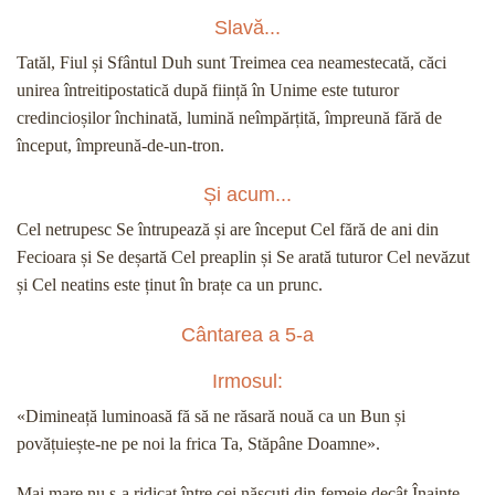
Slavă...
Tatăl, Fiul și Sfântul Duh sunt Treimea cea neamestecată, căci
unirea întreitipostatică după ființă în Unime este tuturor
credincioșilor închinată, lumină neîmpărțită, împreună fără de
început, împreună-de-un-tron.
Și acum...
Cel netrupesc Se întrupează și are început Cel fără de ani din
Fecioara și Se deșartă Cel preaplin și Se arată tuturor Cel nevăzut
și Cel neatins este ținut în brațe ca un prunc.
Cântarea a 5-a
Irmosul:
«Dimineață luminoasă fă să ne răsară nouă ca un Bun și
povățuiește-ne pe noi la frica Ta, Stăpâne Doamne».
Mai mare nu s-a ridicat între cei născuți din femeie decât Înainte