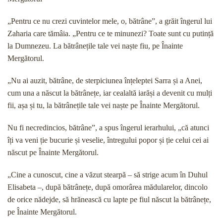
„Pentru ce nu crezi cuvintelor mele, o, bătrâne”, a grăit îngerul lui
Zaharia care tămâia. „Pentru ce te minunezi? Toate sunt cu putință
la Dumnezeu. La bătrânețile tale vei naște fiu, pe Înainte
Mergătorul.
„Nu ai auzit, bătrâne, de sterpiciunea înțeleptei Sarra și a Anei,
cum una a născut la bătrânețe, iar cealaltă iarăși a devenit cu mulți
fii, așa și tu, la bătrânețile tale vei naște pe Înainte Mergătorul.
Nu fi necredincios, bătrâne”, a spus îngerul ierarhului, „că atunci
îți va veni ție bucurie și veselie, întregului popor și ție celui cei ai
născut pe Înainte Mergătorul.
„Cine a cunoscut, cine a văzut stearpă – să strige acum în Duhul
Elisabeta –, după bătrânețe, după omorârea mădularelor, dincolo
de orice nădejde, să hrănească cu lapte pe fiul născut la bătrânețe,
pe Înainte Mergătorul.