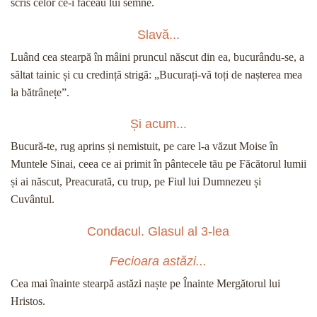
scris celor ce-i făceau lui semne.
Slavă...
Luând cea stearpă în mâini pruncul născut din ea, bucurându-se, a
săltat tainic și cu credință strigă: „Bucurați-vă toți de nașterea mea
la bătrânețe”.
Și acum...
Bucură-te, rug aprins și nemistuit, pe care l-a văzut Moise în
Muntele Sinai, ceea ce ai primit în pântecele tău pe Făcătorul lumii
și ai născut, Preacurată, cu trup, pe Fiul lui Dumnezeu și
Cuvântul.
Condacul. Glasul al 3-lea
Fecioara astăzi...
Cea mai înainte stearpă astăzi naște pe Înainte Mergătorul lui
Hristos.