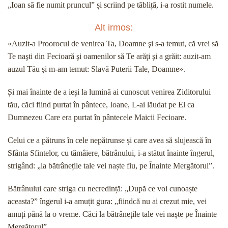
„Ioan să fie numit pruncul” și scriind pe tăbliță, i-a rostit numele.
Alt irmos:
«Auzit-a Proorocul de venirea Ta, Doamne şi s-a temut, că vrei să
Te naşti din Fecioară şi oamenilor să Te arăţi şi a grăit: auzit-am
auzul Tău şi m-am temut: Slavă Puterii Tale, Doamne».
Și mai înainte de a ieși la lumină ai cunoscut venirea Ziditorului
tău, căci fiind purtat în pântece, Ioane, L-ai lăudat pe El ca
Dumnezeu Care era purtat în pântecele Maicii Fecioare.
Celui ce a pătruns în cele nepătrunse și care avea să slujească în
Sfânta Sfintelor, cu tămâiere, bătrânului, i-a stătut înainte îngerul,
strigând: „la bătrânețile tale vei naște fiu, pe Înainte Mergătorul”.
Bătrânului care striga cu necredință: „După ce voi cunoaște
aceasta?” îngerul i-a amuțit gura: „fiindcă nu ai crezut mie, vei
amuți până la o vreme. Căci la bătrânețile tale vei naște pe Înainte
Mergătorul”