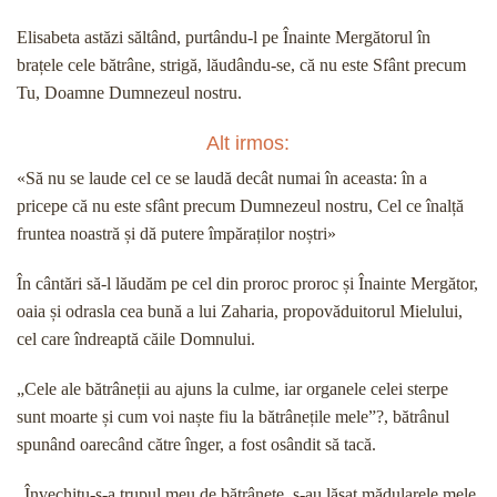
Elisabeta astăzi săltând, purtându-l pe Înainte Mergătorul în
brațele cele bătrâne, strigă, lăudându-se, că nu este Sfânt precum
Tu, Doamne Dumnezeul nostru.
Alt irmos:
«Să nu se laude cel ce se laudă decât numai în aceasta: în a
pricepe că nu este sfânt precum Dumnezeul nostru, Cel ce înalță
fruntea noastră și dă putere împăraților noștri»
În cântări să-l lăudăm pe cel din proroc proroc și Înainte Mergător,
oaia și odrasla cea bună a lui Zaharia, propovăduitorul Mielului,
cel care îndreaptă căile Domnului.
„Cele ale bătrâneții au ajuns la culme, iar organele celei sterpe
sunt moarte și cum voi naște fiu la bătrânețile mele”?, bătrânul
spunând oarecând către înger, a fost osândit să tacă.
„Învechitu-s-a trupul meu de bătrânețe, s-au lăsat mădularele mele