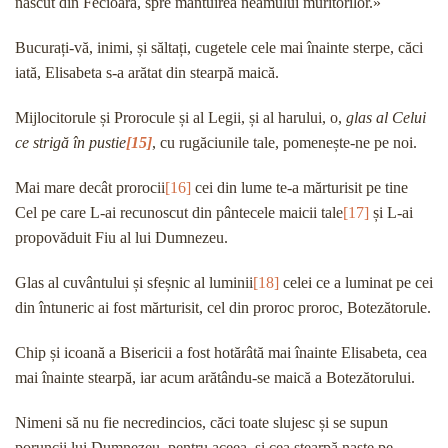
născut din Fecioară, spre mântuirea neamului muritorilor.»
Bucurați-vă, inimi, și săltați, cugetele cele mai înainte sterpe, căci
iată, Elisabeta s-a arătat din stearpă maică.
Mijlocitorule și Prorocule și al Legii, și al harului, o,
glas al Celui
ce strigă în pustie
[15]
, cu rugăciunile tale, pomenește-ne pe noi.
Mai mare decât prorocii
[16]
cei din lume te-a mărturisit pe tine
Cel pe care L-ai recunoscut din pântecele maicii tale
[17]
și L-ai
propovăduit Fiu al lui Dumnezeu.
Glas al cuvântului și sfeșnic al luminii
[18]
celei ce a luminat pe cei
din întuneric ai fost mărturisit, cel din proroc proroc, Botezătorule.
Chip și icoană a Bisericii a fost hotărâtă mai înainte Elisabeta, cea
mai înainte stearpă, iar acum arătându-se maică a Botezătorului.
Nimeni să nu fie necredincios, căci toate slujesc și se supun
poruncii lui Dumnezeu, pentru aceea, și cea stearpă naște pe