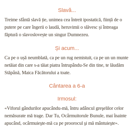
Slavă...
Treime sfântă slavă ție, unimea cea întreit ipostatică, ființă de o
putere pe care îngerii o laudă, heruvimii o slăvesc și întreaga
făptură o slavoslovește un singur Dumnezeu.
Și acum...
Ca pe o ușă neumblată, ca pe un rug nemistuit, ca pe un un munte
netăiat din care s-a tăiat piatra întrupându-Se din tine, te lăudăm
Stăpână, Maica Făcătorului a toate.
Cântarea a 6-a
Irmosul:
«Viforul gândurilor apucându-mă, întru adâncul greşelilor celor
nemăsurate mă trage. Dar Tu, Ocârmuitorule Bunule, mai înainte
apucând, ocârmuieşte-mă ca pe proorocul şi mă mântuieşte».