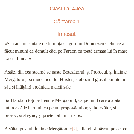
Glasul al 4-lea
Cântarea 1
Irmosul:
«Să cântăm cântare de biruință singurului Dumnezeu Celui ce a
făcut minuni de demult căci pe Faraon cu toată armata lui în mare
l-a scufundat».
Astăzi din cea stearpă se naște Botezătorul, și Prorocul, și Înainte
Mergătorul, și mucenicul lui Hristos, slobozind glasul părintelui
său și înălțând vrednicia maicii sale.
Să-l lăudăm toți pe Înainte Mergătorul, ca pe unul care a arătat
tuturor căile harului, ca pe un propovăduitor, și botezător, și
proroc, și sfeșnic, și prieten al lui Hristos.
A săltat pustiul, Înainte Mergătorule
[2]
, aflându-l născut pe cel ce