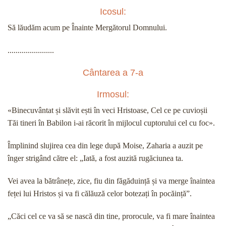
Icosul:
Să lăudăm acum pe Înainte Mergătorul Domnului.
.......................
Cântarea a 7-a
Irmosul:
«Binecuvântat și slăvit ești în veci Hristoase, Cel ce pe cuvioșii
Tăi tineri în Babilon i-ai răcorit în mijlocul cuptorului cel cu foc».
Împlinind slujirea cea din lege după Moise, Zaharia a auzit pe
înger strigând către el: „Iată, a fost auzită rugăciunea ta.
Vei avea la bătrânețe, zice, fiu din făgăduință și va merge înaintea
feței lui Hristos și va fi călăuză celor botezați în pocăință”.
„Căci cel ce va să se nască din tine, prorocule, va fi mare înaintea