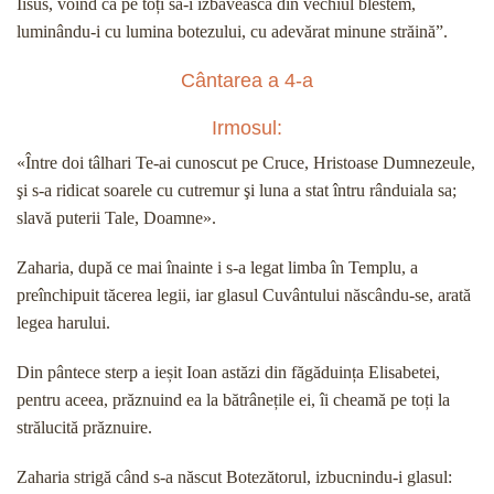
Iisus, voind ca pe toți să-i izbăvească din vechiul blestem,
luminându-i cu lumina botezului, cu adevărat minune străină”.
Cântarea a 4-a
Irmosul:
«Între doi tâlhari Te-ai cunoscut pe Cruce, Hristoase Dumnezeule,
şi s-a ridicat soarele cu cutremur şi luna a stat întru rânduiala sa;
slavă puterii Tale, Doamne».
Zaharia, după ce mai înainte i s-a legat limba în Templu, a
preînchipuit tăcerea legii, iar glasul Cuvântului născându-se, arată
legea harului.
Din pântece sterp a ieșit Ioan astăzi din făgăduința Elisabetei,
pentru aceea, prăznuind ea la bătrânețile ei, îi cheamă pe toți la
strălucită prăznuire.
Zaharia strigă când s-a născut Botezătorul, izbucnindu-i glasul: