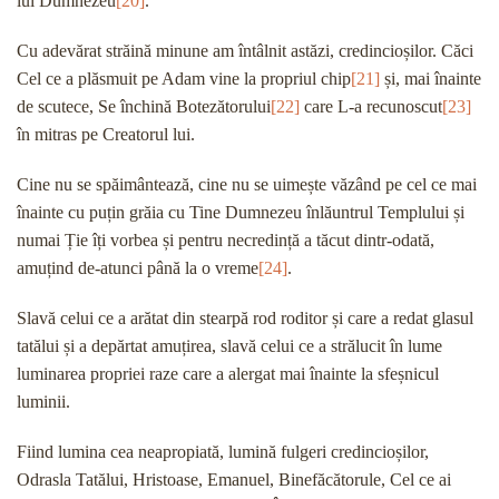
lui Dumnezeu
[20]
.
Cu adevărat străină minune am întâlnit astăzi, credincioșilor. Căci
Cel ce a plăsmuit pe Adam vine la propriul chip
[21]
și, mai înainte
de scutece, Se închină Botezătorului
[22]
care L-a recunoscut
[23]
în mitras pe Creatorul lui.
Cine nu se spăimântează, cine nu se uimește văzând pe cel ce mai
înainte cu puțin grăia cu Tine Dumnezeu înlăuntrul Templului și
numai Ție îți vorbea și pentru necredință a tăcut dintr-odată,
amuțind de-atunci până la o vreme
[24]
.
Slavă celui ce a arătat din stearpă rod roditor și care a redat glasul
tatălui și a depărtat amuțirea, slavă celui ce a strălucit în lume
luminarea propriei raze care a alergat mai înainte la sfeșnicul
luminii.
Fiind lumina cea neapropiată, lumină fulgeri credincioșilor,
Odrasla Tatălui, Hristoase, Emanuel, Binefăcătorule, Cel ce ai