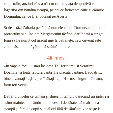
chip străin, auzind că s-a născut cel cu viața deopotrivă cu a
îngerilor din bătrâna stearpă, pe cel ce îndreaptă căile și cărările
Domnului, cel ce L-a botezat pe Acesta.
Scrie astăzi Zaharia pe tăbliță numele cel de Dumnezeu numit al
prorocului și al Înainte Mergătorului tăcând, dar îndată a strigat:„
Ioan să fie numit cel născut mie la bătrânețe, căci cuvenit este
celui născut din făgăduință străină numire”.
Alt irmos:
«În văpaia focului stau înaintea Ta Heruvimii și Serafimii,
Doamne, și toată făptura cântă Ție plăcută cântare. Lăudați-L,
binecuvântați-L și-L preaînălțați-L pe Hristos, singurul Creator,
întru toți vecii».
Bătrânului celui ce tămâia și slujea în templu oarecând un înger i-a
stătut înainte, aducându-i bunevestiri desfătate, că maica cea
stearpă și fără de copii și tatăl cel fără de sămânță vor naște la