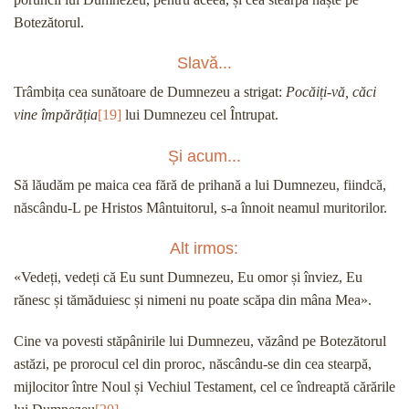
Botezătorul.
Slavă...
Trâmbița cea sunătoare de Dumnezeu a strigat:
Pocăiți-vă, căci
vine împărăția
[19]
lui Dumnezeu cel Întrupat.
Și acum...
Să lăudăm pe maica cea fără de prihană a lui Dumnezeu, fiindcă,
născându-L pe Hristos Mântuitorul, s-a înnoit neamul muritorilor.
Alt irmos:
«Vedeți, vedeți că Eu sunt Dumnezeu, Eu omor și înviez, Eu
rănesc și tămăduiesc și nimeni nu poate scăpa din mâna Mea».
Cine va povesti stăpânirile lui Dumnezeu, văzând pe Botezătorul
astăzi, pe prorocul cel din proroc, născându-se din cea stearpă,
mijlocitor între Noul și Vechiul Testament, cel ce îndreaptă cărările