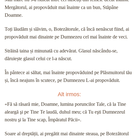
Mergătorul, ai propovăduit mai înainte ca un bun, Stăpâne
Doamne.
Toți lăudăm și slăvim, o, Botezătorule, că încă nenăscut fiind, ai
propovăduit mai dinainte pe Dumnezeu cel mai înainte de veci.
Străină taina și minunată cu adevărat. Glasul născându-se,
dăruiește glasul celui ce l-a născut.
În pântece ai săltat, mai înainte propovăduind pe Plăsmuitorul tău
și, încă neajuns în scutece, pe Dumnezeu L-ai propovăduit.
Alt irmos:
«Fă să răsară mie, Doamne, lumina poruncilor Tale, că la Tine
aleargă şi pe Tine Te laudă, duhul meu; că Tu eşti Dumnezeul
nostru şi la Tine scap, Împăratul Păcii».
Soare al dreptății, ai pregătit mai dinainte steaua, pe Botezătorul