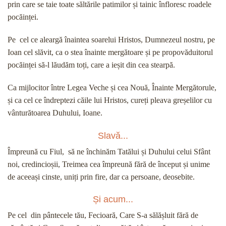
prin care se taie toate săltările patimilor și tainic înfloresc roadele
pocăinței.
Pe cel ce aleargă înaintea soarelui Hristos, Dumnezeul nostru, pe
Ioan cel slăvit, ca o stea înainte mergătoare și pe propovăduitorul
pocăinței să-l lăudăm toți, care a ieșit din cea stearpă.
Ca mijlocitor între Legea Veche și cea Nouă, Înainte Mergătorule,
și ca cel ce îndreptezi căile lui Hristos, cureți pleava greșelilor cu
vânturătoarea Duhului, Ioane.
Slavă...
Împreună cu Fiul, să ne închinăm Tatălui și Duhului celui Sfânt
noi, credincioșii, Treimea cea împreună fără de început și unime
de aceeași cinste, uniți prin fire, dar ca persoane, deosebite.
Și acum...
Pe cel din pântecele tău, Fecioară, Care S-a sălășluit fără de