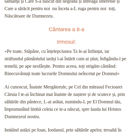
sămânță și Care S-a născut din negrăită și întreagă smerenie și
Care a sărăcit pentru noi nu înceta a-L ruga pentru noi toți,
Născătoare de Dumnezeu.
Cântarea a 8-a
Irmosul:
«Pe toate, Stăpâne, cu înțelepciunea Ta le-ai înființat, iar
străfundul pământului iarăși l-ai întărit cum ai știut, înfigându-l pe
temelii, pe ape nesfârșite. Pentru aceea, toți strigăm cântând:
Binecuvântați toate lucrurile Domnului neîncetat pe Domnul»
Ai cunoscut, Înainte Mergătorule, pe Cel din mitrasul Fecioarei
Căruia I te-ai închinat mai înainte de naștere și de scutece și, prin
săltările din pântece, L-ai arătat, numindu-L pe El Domnul tău,
împrumutând limbă celeia ce te-a născut, spre lauda lui Hristos
Dumnezeul nostru.
Imitând astăzi pe Ioan, Iordanul, prin săltările apelor, tresaltă în