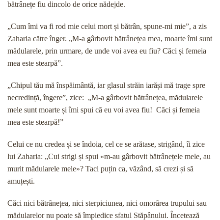
bătrânețe fiu dincolo de orice nădejde.
„Cum îmi va fi rod mie celui mort și bătrân, spune-mi mie”, a zis
Zaharia către înger. „M-a gârbovit bătrânețea mea, moarte îmi sunt
mădularele, prin urmare, de unde voi avea eu fiu? Căci și femeia
mea este stearpă”.
„Chipul tău mă înspăimântă, iar glasul străin iarăși mă trage spre
necredință, îngere”, zice: „M-a gârbovit bătrânețea, mădularele
mele sunt moarte și îmi spui că eu voi avea fiu! Căci și femeia
mea este stearpă!”
Celui ce nu credea și se îndoia, cel ce se arătase, strigând, îi zice
lui Zaharia: „Cui strigi și spui «m-au gârbovit bătrânețele mele, au
murit mădularele mele»? Taci puțin ca, văzând, să crezi și să
amuțești.
Căci nici bătrânețea, nici sterpiciunea, nici omorârea trupului sau
mădularelor nu poate să împiedice sfatul Stăpânului. Încetează