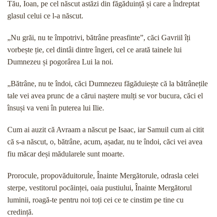
Tău, Ioan, pe cel născut astăzi din făgăduință și care a îndreptat
glasul celui ce l-a născut.
„Nu grăi, nu te împotrivi, bătrâne preasfinte”, căci Gavriil îți
vorbește ție, cel dintâi dintre îngeri, cel ce arată tainele lui
Dumnezeu și pogorârea Lui la noi.
„Bătrâne, nu te îndoi, căci Dumnezeu făgăduiește că la bătrânețile
tale vei avea prunc de a cărui naștere mulți se vor bucura, căci el
însuși va veni în puterea lui Ilie.
Cum ai auzit că Avraam a născut pe Isaac, iar Samuil cum ai citit
că s-a născut, o, bătrâne, acum, așadar, nu te îndoi, căci vei avea
fiu măcar deși mădularele sunt moarte.
Prorocule, propovăduitorule, Înainte Mergătorule, odrasla celei
sterpe, vestitorul pocăinței, oaia pustiului, Înainte Mergătorul
luminii, roagă-te pentru noi toți cei ce te cinstim pe tine cu
credință.