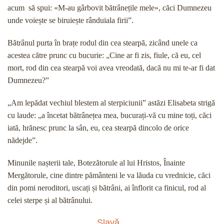
acum să spui: «M-au gârbovit bătrânețile mele», căci Dumnezeu
unde voiește se biruiește rânduiala firii”.
Bătrânul purta în brațe rodul din cea stearpă, zicând unele ca
acestea către prunc cu bucurie: „Cine ar fi zis, fiule, că eu, cel
mort, rod din cea stearpă voi avea vreodată, dacă nu mi te-ar fi dat
Dumnezeu?”
„Am lepădat vechiul blestem al sterpiciunii” astăzi Elisabeta strigă
cu laude: „a încetat bătrânețea mea, bucurați-vă cu mine toți, căci
iată, hrănesc prunc la sân, eu, cea stearpă dincolo de orice
nădejde”.
Minunile nașterii tale, Botezătorule al lui Hristos, Înainte
Mergătorule, cine dintre pământeni le va lăuda cu vrednicie, căci
din pomi neroditori, uscați și bătrâni, ai înflorit ca finicul, rod al
celei sterpe și al bătrânului.
Slavă...