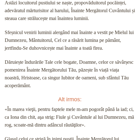
Astăzi locuitorul pustiului se naște, propovăduitorul pocăinței,
adevăratul mărturisitor al harului, Înainte Mergătorul Cuvântului și
steaua care strălucește mai înaintea luminii.
Sfeșnicul venirii luminii alergând mai înainte a vestit pe Mielul lui
Dumnezeu, Mântuitorul, Cel ce a răsărit lumina pe pământ,
jertfindu-Se duhovnicește mai înainte a toată firea.
Dăruiește îndurările Tale cele bogate, Doamne, celor ce săvârșesc
pomenirea Înainte Mergătorului Tău, păzește în viață viața
noastră, Hristoase, ca singur Iubitor de oameni, sub sfântul Tău
acoperământ.
Alt irmos:
«În marea vieţii, pentru faptele mele m-am pogorât până la iad; ci,
ca Iona din chit, aşa strig: Fiule şi Cuvântule al lui Dumnezeu, mă
rog, scoate-mă dintru adâncul răutăţilor».
Glasul celui ce strigă în inimi pustii, Înainte Mergătorul lui