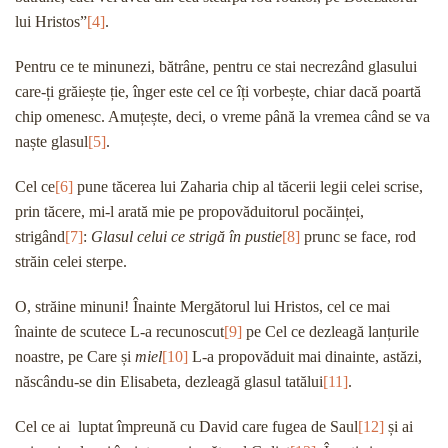
lui Hristos”
[4]
.
Pentru ce te minunezi, bătrâne, pentru ce stai necrezând glasului
care-ți grăiește ție, înger este cel ce îți vorbește, chiar dacă poartă
chip omenesc. Amuțește, deci, o vreme până la vremea când se va
naște glasul
[5]
.
Cel ce
[6]
pune tăcerea lui Zaharia chip al tăcerii legii celei scrise,
prin tăcere, mi-l arată mie pe propovăduitorul pocăinței,
strigând
[7]
:
Glasul celui ce strigă în pustie
[8]
prunc se face, rod
străin celei sterpe.
O, străine minuni! Înainte Mergătorul lui Hristos, cel ce mai
înainte de scutece L-a recunoscut
[9]
pe Cel ce dezleagă lanțurile
noastre, pe Care și
miel
[10]
L-a propovăduit mai dinainte, astăzi,
născându-se din Elisabeta, dezleagă glasul tatălui
[11]
.
Cel ce ai luptat împreună cu David care fugea de Saul
[12]
și ai