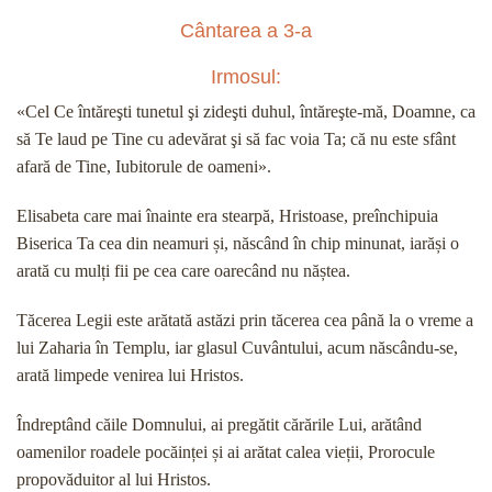
Cântarea a 3-a
Irmosul:
«Cel Ce întăreşti tunetul şi zideşti duhul, întăreşte-mă, Doamne, ca
să Te laud pe Tine cu adevărat şi să fac voia Ta; că nu este sfânt
afară de Tine, Iubitorule de oameni».
Elisabeta care mai înainte era stearpă, Hristoase, preînchipuia
Biserica Ta cea din neamuri și, născând în chip minunat, iarăși o
arată cu mulți fii pe cea care oarecând nu năștea.
Tăcerea Legii este arătată astăzi prin tăcerea cea până la o vreme a
lui Zaharia în Templu, iar glasul Cuvântului, acum născându-se,
arată limpede venirea lui Hristos.
Îndreptând căile Domnului, ai pregătit cărările Lui, arătând
oamenilor roadele pocăinței și ai arătat calea vieții, Prorocule
propovăduitor al lui Hristos.