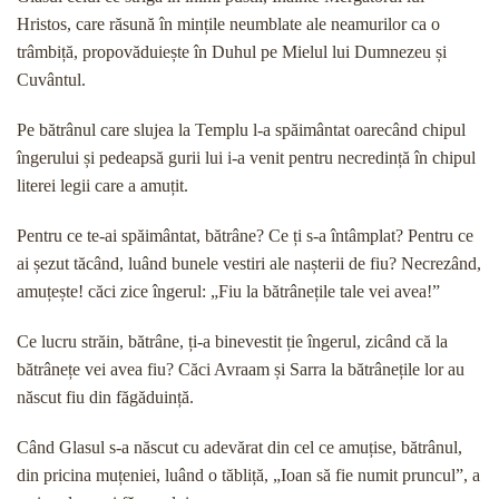
Hristos, care răsună în mințile neumblate ale neamurilor ca o
trâmbiță, propovăduiește în Duhul pe Mielul lui Dumnezeu și
Cuvântul.
Pe bătrânul care slujea la Templu l-a spăimântat oarecând chipul
îngerului și pedeapsă gurii lui i-a venit pentru necredință în chipul
literei legii care a amuțit.
Pentru ce te-ai spăimântat, bătrâne? Ce ți s-a întâmplat? Pentru ce
ai șezut tăcând, luând bunele vestiri ale nașterii de fiu? Necrezând,
amuțește! căci zice îngerul: „Fiu la bătrânețile tale vei avea!”
Ce lucru străin, bătrâne, ți-a binevestit ție îngerul, zicând că la
bătrânețe vei avea fiu? Căci Avraam și Sarra la bătrânețile lor au
născut fiu din făgăduință.
Când Glasul s-a născut cu adevărat din cel ce amuțise, bătrânul,
din pricina muțeniei, luând o tăbliță, „Ioan să fie numit pruncul”, a