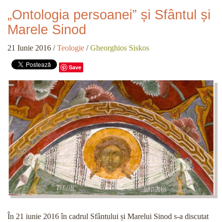
„Ontologia persoanei” și Sfântul și
Marele Sinod
21 Iunie 2016
/
Teologie
/
Gheorghios Siskos
Save
În 21 iunie 2016 în cadrul Sfântului și Marelui Sinod s-a discutat