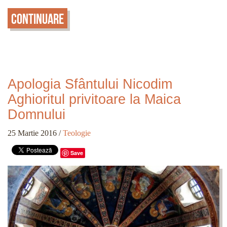
Continuare
Apologia Sfântului Nicodim
Aghioritul privitoare la Maica
Domnului
25 Martie 2016
/
Teologie
Save