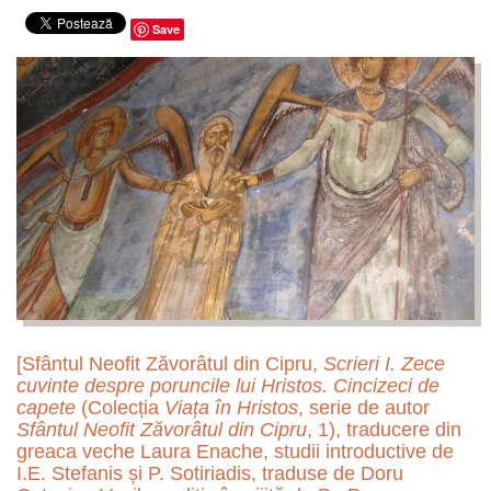
Save
[Sfântul Neofit Zăvorâtul din Cipru,
Scrieri I. Zece
cuvinte despre poruncile lui Hristos. Cincizeci de
capete
(Colecția
Viața în Hristos
, serie de autor
Sfântul Neofit Zăvorâtul din Cipru
, 1), traducere din
greaca veche Laura Enache, studii introductive de
I.E. Stefanis și P. Sotiriadis, traduse de Doru