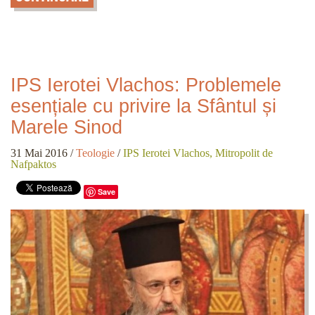
IPS Ierotei Vlachos: Problemele
esențiale cu privire la Sfântul și
Marele Sinod
31 Mai 2016
/
Teologie
/
IPS Ierotei Vlachos, Mitropolit de
Nafpaktos
Save