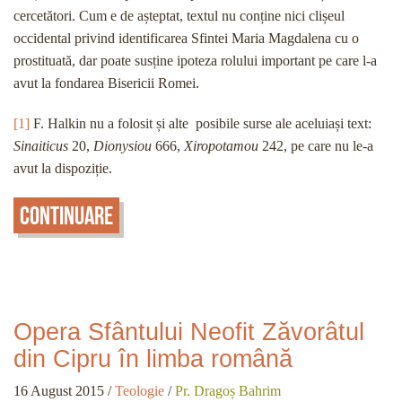
cercetători. Cum e de așteptat, textul nu conține nici clișeul
occidental privind identificarea Sfintei Maria Magdalena cu o
prostituată, dar poate susține ipoteza rolului important pe care l-a
avut la fondarea Bisericii Romei.
[1]
F. Halkin nu a folosit și alte posibile surse ale aceluiași text:
Sinaiticus
20,
Dionysiou
666,
Xiropotamou
242, pe care nu le-a
avut la dispoziție.
Continuare
Opera Sfântului Neofit Zăvorâtul
din Cipru în limba română
16 August 2015
/
Teologie
/
Pr. Dragoș Bahrim