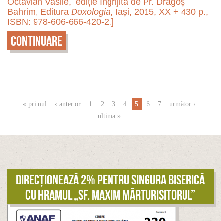
Octavian Vasile, ediție îngrijită de Pr. Dragoș
Bahrim, Editura
Doxologia
, Iași, 2015, XX + 430 p.,
ISBN: 978-606-666-420-2.]
Continuare
Pagini
« primul
‹ anterior
1
2
3
4
5
6
7
următor ›
ultima »
Direcționează 2% pentru singura biserică
cu hramul „Sf. Maxim Mărturisitorul”