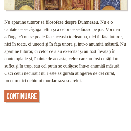
Nu aparține tuturor să filosofeze despre Dumnezeu. Nu e o
calitate ce se câștigă ieftin și a celor ce se târăsc pe jos. Voi mai
adăuga că nu se poate face aceasta totdeauna, nici în fața tuturor,
nici în toate, ci uneori și în fața unora și într-o anumită măsură. Nu
aparține tuturor, ci celor ce s-au exercitat și au fost învățați în
contemplație și, înainte de aceasta, celor care au fost curățiți în
suflet și în trup, sau cel puțin se curățesc într-o anumită măsură.
Căci celui necurățit nu-i este asigurată atingerea de cel curat,
precum nici ochiului murdar raza soarelui.
Continuare