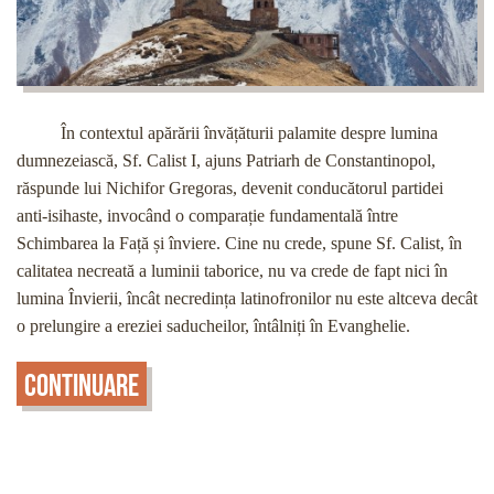
În contextul apărării învățăturii palamite despre lumina
dumnezeiască, Sf. Calist I, ajuns Patriarh de Constantinopol,
răspunde lui Nichifor Gregoras, devenit conducătorul partidei
anti-isihaste, invocând o comparație fundamentală între
Schimbarea la Față și înviere. Cine nu crede, spune Sf. Calist, în
calitatea necreată a luminii taborice, nu va crede de fapt nici în
lumina Învierii, încât necredința latinofronilor nu este altceva decât
o prelungire a ereziei saducheilor, întâlniți în Evanghelie.
Continuare