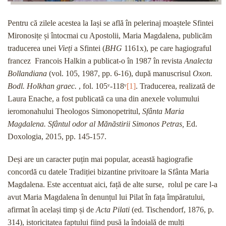
Pentru că zilele acestea la Iași se află în pelerinaj moaștele Sfintei
Mironosițe și întocmai cu Apostolii, Maria Magdalena, publicăm
traducerea unei
Vieți
a Sfintei (
BHG
1161x), pe care hagiograful
francez Francois Halkin a publicat-o în 1987 în revista
Analecta
Bollandiana
(vol. 105, 1987, pp. 6-16), după manuscrisul
Oxon.
Bodl. Holkhan graec.
, fol. 105ᵛ-118ᵛ
[1]
. Traducerea, realizată de
Laura Enache, a fost publicată ca una din anexele volumului
ieromonahului Theologos Simonopetritul,
Sfânta Maria
Magdalena. Sfântul odor al Mănăstirii Simonos Petras,
Ed.
Doxologia, 2015, pp. 145-157.
Deși are un caracter puțin mai popular, această hagiografie
concordă cu datele Tradiției bizantine privitoare la Sfânta Maria
Magdalena. Este accentuat aici, față de alte surse, rolul pe care l-a
avut Maria Magdalena în denunțul lui Pilat în fața împăratului,
afirmat în același timp și de
Acta Pilati
(ed. Tischendorf, 1876, p.
314), istoricitatea faptului fiind pusă la îndoială de mulți