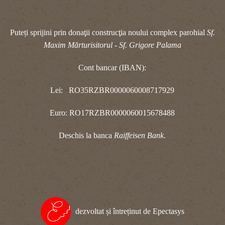
Puteți sprijini prin donaţii construcţia noului complex parohial
Sf.
Maxim Mărturisitorul - Sf. Grigore Palama
Cont bancar (IBAN):
Lei: RO35RZBR0000060008717929
Euro: RO17RZBR0000060015678488
Deschis la banca
Raiffeisen Bank
.
dezvoltat și întreținut de Epectasys