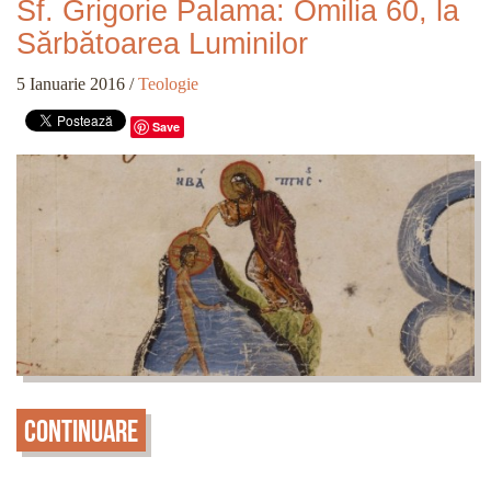
Sf. Grigorie Palama: Omilia 60, la
Sărbătoarea Luminilor
5 Ianuarie 2016
/
Teologie
Save
Continuare