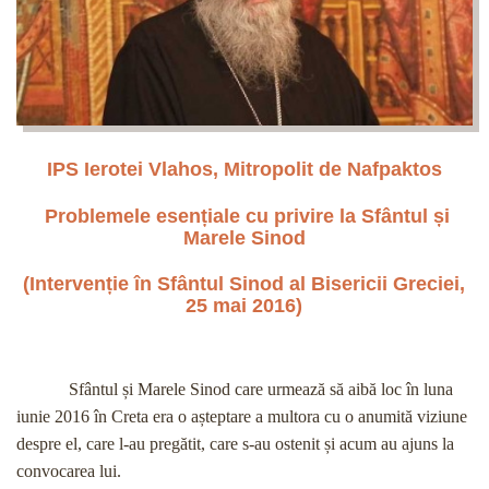
IPS Ierotei Vlahos, Mitropolit de Nafpaktos
Problemele esențiale cu privire la Sfântul și
Marele Sinod
(Intervenție în Sfântul Sinod al Bisericii Greciei,
25 mai 2016)
Sfântul și Marele Sinod care urmează să aibă loc în luna
iunie 2016 în Creta era o așteptare a multora cu o anumită viziune
despre el, care l-au pregătit, care s-au ostenit și acum au ajuns la
convocarea lui.