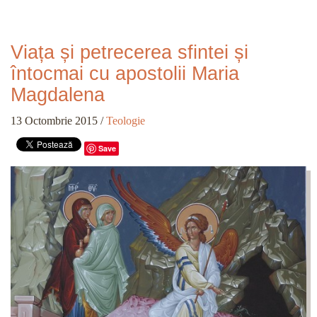
Viața și petrecerea sfintei și
întocmai cu apostolii Maria
Magdalena
13 Octombrie 2015
/
Teologie
Save