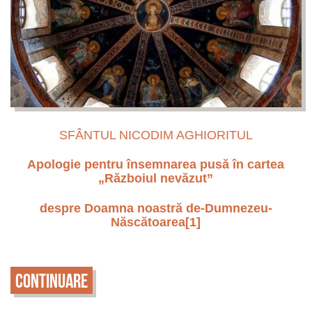
SFÂNTUL NICODIM AGHIORITUL
Apologie pentru însemnarea pusă în cartea
„Războiul nevăzut”
despre Doamna noastră de-Dumnezeu-
Născătoarea
[1]
Continuare