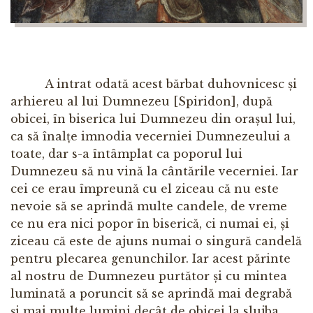
A intrat odată acest bărbat duhovnicesc și
arhiereu al lui Dumnezeu [Spiridon], după
obicei, în biserica lui Dumnezeu din orașul lui,
ca să înalțe imnodia vecerniei Dumnezeului a
toate, dar s-a întâmplat ca poporul lui
Dumnezeu să nu vină la cântările vecerniei. Iar
cei ce erau împreună cu el ziceau că nu este
nevoie să se aprindă multe candele, de vreme
ce nu era nici popor în biserică, ci numai ei, și
ziceau că este de ajuns numai o singură candelă
pentru plecarea genunchilor. Iar acest părinte
al nostru de Dumnezeu purtător și cu mintea
luminată a poruncit să se aprindă mai degrabă
și mai multe lumini decât de obicei la slujba