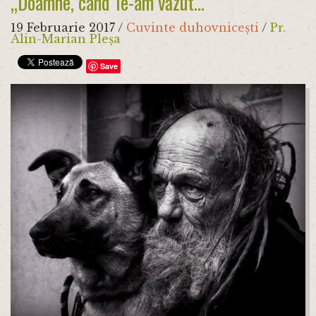
„Doamne, când Te-am văzut...”
19 Februarie 2017
/
Cuvinte duhovnicești
/
Pr.
Alin-Marian Pleșa
Save