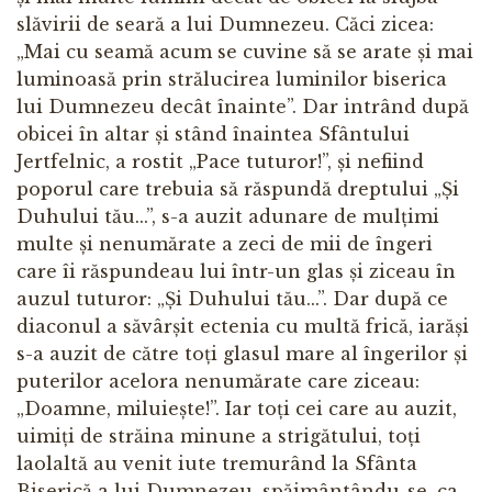
slăvirii de seară a lui Dumnezeu. Căci zicea:
„Mai cu seamă acum se cuvine să se arate și mai
luminoasă prin strălucirea luminilor biserica
lui Dumnezeu decât înainte”. Dar intrând după
obicei în altar și stând înaintea Sfântului
Jertfelnic, a rostit „Pace tuturor!”, și nefiind
poporul care trebuia să răspundă dreptului „Și
Duhului tău...”, s-a auzit adunare de mulțimi
multe și nenumărate a zeci de mii de îngeri
care îi răspundeau lui într-un glas și ziceau în
auzul tuturor: „Și Duhului tău...”. Dar după ce
diaconul a săvârșit ectenia cu multă frică, iarăși
s-a auzit de către toți glasul mare al îngerilor și
puterilor acelora nenumărate care ziceau:
„Doamne, miluiește!”. Iar toți cei care au auzit,
uimiți de străina minune a strigătului, toți
laolaltă au venit iute tremurând la Sfânta
Biserică a lui Dumnezeu, spăimântându-se, ca