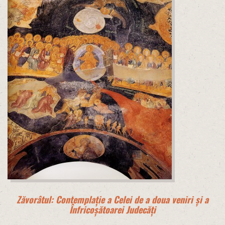
Zăvorâtul: Contemplație a Celei de a doua veniri și a
Înfricoșătoarei Judecăți