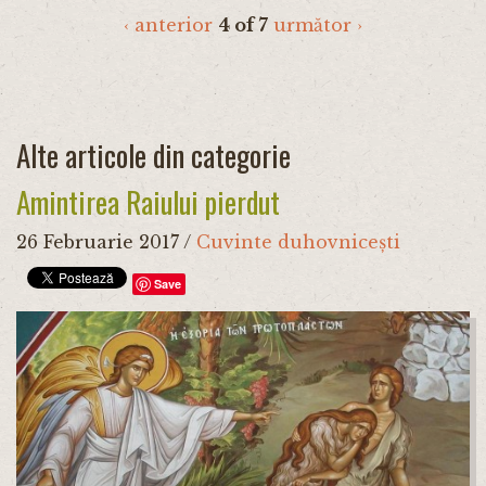
‹ anterior
4 of 7
următor ›
Alte articole din categorie
Amintirea Raiului pierdut
26 Februarie 2017
/
Cuvinte duhovnicești
Save