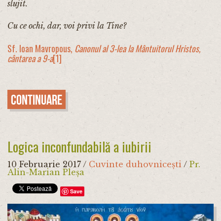
slujit.
Cu ce ochi, dar, voi privi la Tine?
Sf. Ioan Mavropous,
Canonul al 3-lea la Mântuitorul Hristos,
cântarea a 9-a
[1]
Continuare
Logica inconfundabilă a iubirii
10 Februarie 2017
/
Cuvinte duhovnicești
/
Pr.
Alin-Marian Pleșa
Save