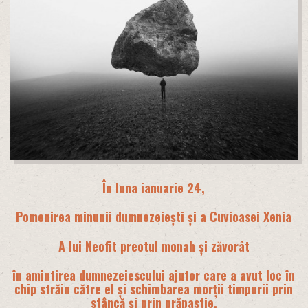
În luna ianuarie 24,
Pomenirea minunii dumnezeiești și a Cuvioasei Xenia
A lui Neofit preotul monah și zăvorât
în amintirea dumnezeiescului ajutor care a avut loc în
chip străin către el și schimbarea morții timpurii prin
stâncă și prin prăpastie,