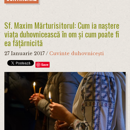
Sf. Maxim Mărturisitorul: Cum ia naștere
viața duhovnicească în om și cum poate fi
ea fățărnicită
27 Ianuarie 2017
/
Cuvinte duhovnicești
Save