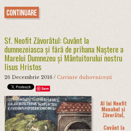
Continuare
Sf. Neofit Zăvorâtul: Cuvânt la
dumnezeiasca și fără de prihana Naștere a
Marelui Dumnezeu și Mântuitorului nostru
Iisus Hristos
26 Decembrie 2016
/
Cuvinte duhovnicești
Save
Al lui Neofit
Monahul și
Zăvorâtul,
Cuvânt la