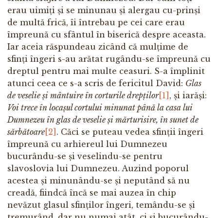
erau uimiți și se minunau și alergau cu-prinși
de multă frică, îi întrebau pe cei care erau
împreună cu sfântul în biserică despre aceasta.
Iar aceia răspundeau zicând că mulțime de
sfinți îngeri s-au arătat rugându-se împreună cu
dreptul pentru mai multe ceasuri. S-a împlinit
atunci ceea ce s-a scris de fericitul David:
Glas
de veselie și mântuire în corturile drepți
lor
[1]
, și iarăși:
Voi trece în locașul cortului minunat
până la casa lui
Dumnezeu în glas de veselie și mărt
u
risire
, în sunet de
sărbătoare
[2]
. Căci se puteau vedea sfinții îngeri
împreună cu arhiereul lui Dumnezeu
bucurându-se și veselindu-se pentru
slavoslovia lui Dumnezeu. Auzind poporul
acestea și minunându-se și neputând să nu
creadă, fiindcă încă se mai auzea în chip
nevăzut glasul sfinților îngeri, temându-se și
tremurând, dar nu numai atât, ci și bucurându-