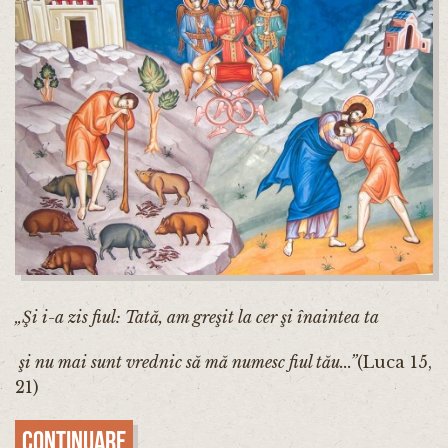
„Şi i-a zis fiul: Tată, am greşit la cer şi înaintea ta
şi nu mai sunt vrednic să mă numesc fiul tău...
”
(Luca 15,
21)
Continuare