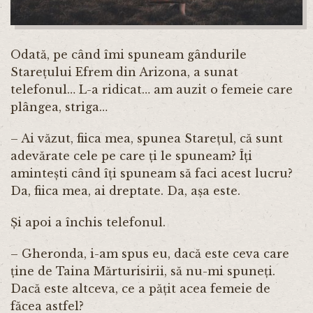
Odată, pe când îmi spuneam gândurile
Starețului Efrem din Arizona, a sunat
telefonul… L-a ridicat… am auzit o femeie care
plângea, striga…
– Ai văzut, fiica mea, spunea Starețul, că sunt
adevărate cele pe care ți le spuneam? Îți
amintești când îți spuneam să faci acest lucru?
Da, fiica mea, ai dreptate. Da, așa este.
Și apoi a închis telefonul.
– Gheronda, i-am spus eu, dacă este ceva care
ține de Taina Mărturisirii, să nu-mi spuneți.
Dacă este altceva, ce a pățit acea femeie de
făcea astfel?