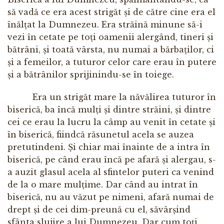
să vadă ce era acest strigăt și de către cine era el
înălțat la Dumnezeu. Era străină minune să-i
vezi în cetate pe toți oamenii alergând, tineri și
bătrâni, și toată vârsta, nu numai a bărbaților, ci
și a femeilor, a tuturor celor care erau în putere
și a bătrânilor sprijinindu-se în toiege.
Era un strigăt mare la năvălirea tuturor în
biserică, ba încă mulți și dintre străini, și dintre
cei ce erau la lucru la câmp au venit în cetate și
în biserică, fiindcă răsunetul acela se auzea
pretutindeni. Și chiar mai înainte de a intra în
biserică, pe când erau încă pe afară și alergau, s-
a auzit glasul acela al sfintelor puteri ca venind
de la o mare mulțime. Dar când au intrat în
biserică, nu au văzut pe nimeni, afară numai de
drept și de cei dim-preună cu el, săvârșind
sfânta slujire a lui Dumnezeu. Dar cum toți