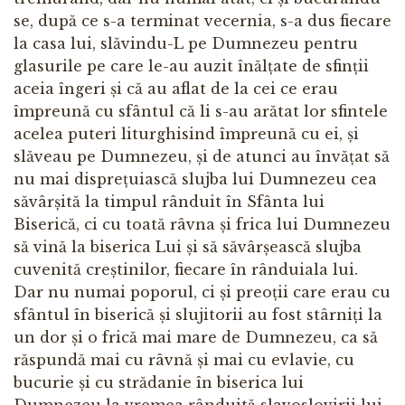
se, după ce s-a terminat vecernia, s-a dus fiecare
la casa lui, slăvindu-L pe Dumnezeu pentru
glasurile pe care le-au auzit înălțate de sfinții
aceia îngeri și că au aflat de la cei ce erau
împreună cu sfântul că li s-au arătat lor sfintele
acelea puteri liturghisind împreună cu ei, și
slăveau pe Dumnezeu, și de atunci au învățat să
nu mai disprețuiască slujba lui Dumnezeu cea
săvârșită la timpul rânduit în Sfânta lui
Biserică, ci cu toată râvna și frica lui Dumnezeu
să vină la biserica Lui și să săvârșească slujba
cuvenită creștinilor, fiecare în rânduiala lui.
Dar nu numai poporul, ci și preoții care erau cu
sfântul în biserică și slujitorii au fost stârniți la
un dor și o frică mai mare de Dumnezeu, ca să
răspundă mai cu râvnă și mai cu evlavie, cu
bucurie și cu strădanie în biserica lui