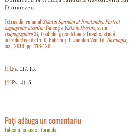
Dumnezeu la vremea rânduită slavoslovirii lui
Dumnezeu.
Extras din volumul
Sfântul Spiridon al Trimitundei. Portret
hagiografic bizantin
(Colecția
Viața în Hristos
, seria
Hagiographica
3)
, trad. din greacă Laura Enache, studii
introductive de Pr. D. Bahrim și P. van den Ven, Ed.
Doxologia
,
Iași, 2019, pp. 118-120.
[1]
Ps. 117, 15.
[2]
Ps. 41, 5.
Poți adăuga un comentariu
folosind și acest formular