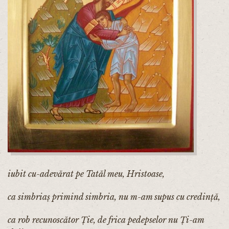
iubit cu-adevărat pe Tatăl meu, Hristoase,
ca simbriaș primind simbria, nu m-am supus cu credință,
ca rob recunoscător Ție, de frica pedepselor nu Ți-am