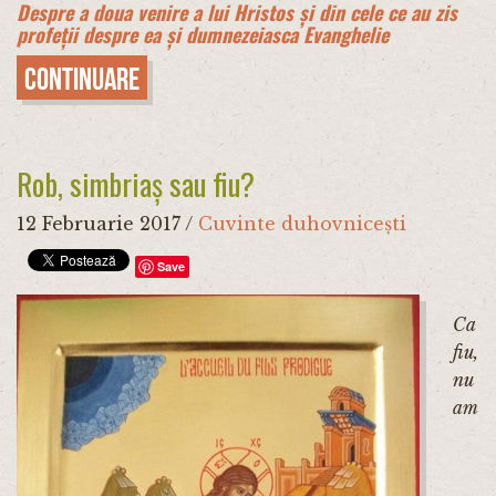
Despre a doua venire a lui Hristos și din cele ce au zis
profeții despre ea și dumnezeiasca Evanghelie
Continuare
Rob, simbriaș sau fiu?
12 Februarie 2017
/
Cuvinte duhovnicești
Save
Ca
fiu,
nu
am