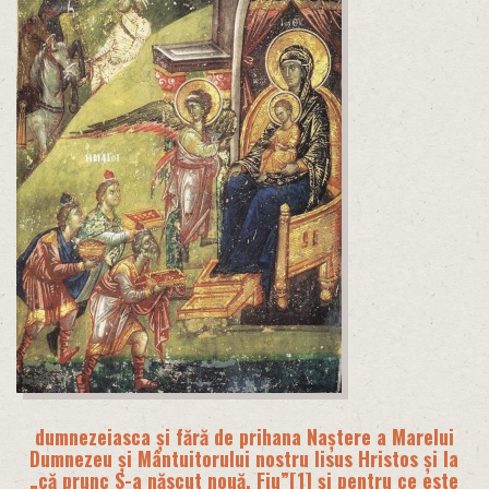
dumnezeiasca și fără de prihana Naștere a Marelui
Dumnezeu și Mântuitorului nostru Iisus Hristos și la
„că prunc S-a născut nouă, Fiu”
[1]
și pentru ce este