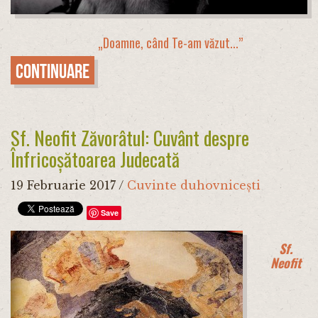
„Doamne, când Te-am văzut...”
Continuare
Sf. Neofit Zăvorâtul: Cuvânt despre
Înfricoșătoarea Judecată
19 Februarie 2017
/
Cuvinte duhovnicești
Save
Sf.
Neofit