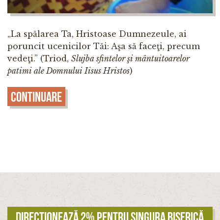
„La spălarea Ta, Hristoase Dumnezeule, ai
poruncit ucenicilor Tăi: Aşa să faceţi, precum
vedeţi.” (Triod,
Slujba sfintelor şi mântuitoarelor
patimi ale Domnului Iisus Hristos
)
Continuare
Direcționează 2% pentru singura biserică