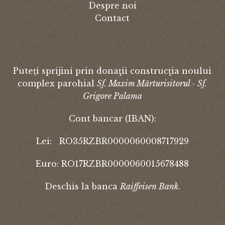
Despre noi
Contact
Puteți sprijini prin donaţii construcţia noului
complex parohial
Sf. Maxim Mărturisitorul - Sf.
Grigore Palama
Cont bancar (IBAN):
Lei: RO35RZBR0000060008717929
Euro: RO17RZBR0000060015678488
Deschis la banca
Raiffeisen Bank
.