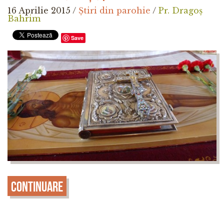
16 Aprilie 2015
/
Știri din parohie
/
Pr. Dragoș
Bahrim
Save
Continuare