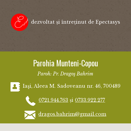
dezvoltat și întreținut de Epectasys
Parohia Munteni-Copou
Paroh: Pr. Dragoş Bahrim
Iaşi, Aleea M. Sadoveanu nr. 46, 700489
0721.944.763
și
0733.922.277
dragos.bahrim@gmail.com