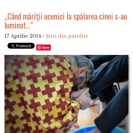
„Când măriţii ucenici la spălarea cinei s-au
luminat...”
17 Aprilie 2014
/
Știri din parohie
Save