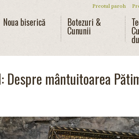
Preotul paroh
Pr
Meniu secun
Noua biserică
Botezuri &
Te
Cununii
Cu
du
l: Despre mântuitoarea Păti