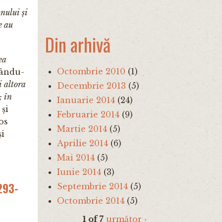
nului și
e au
Din arhivă
ea
Octombrie 2010
(1)
țându-
i altora
Decembrie 2013
(5)
; în
Ianuarie 2014
(24)
și
Februarie 2014
(9)
os
Martie 2014
(5)
și
Aprilie 2014
(6)
Mai 2014
(5)
Iunie 2014
(3)
 293-
Septembrie 2014
(5)
Octombrie 2014
(5)
1 of 7
următor ›