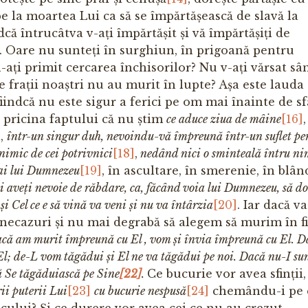
ipe la moartea Lui ca să se împărtășească de slavă la
ndcă întrucâtva v-ați împărtășit și vă împărtășiți de
i. Oare nu sunteți în surghiun, în prigoană pentru
-ați primit cercarea închisorilor? Nu v-ați vărsat sâ
e frații noaștri nu au murit în lupte? Așa este lauda
iindcă nu este sigur a ferici pe om mai înainte de sf
n pricina faptului că nu știm
ce aduce ziua de mâine
[16]
i,
într-un singur duh, nevoindu-vă împreună într-un suflet pe
 nimic de cei potrivnici
[18]
,
nedând nici o sminteală întru nim
i ai lui Dumnezeu
[19]
, în ascultare, în smerenie, în blân
i aveți nevoie de răbdare, ca, făcând voia lui Dumnezeu, să d
i Cel ce e să vină va veni și nu va întârzia
[20]
. Iar dacă va
 necazuri și nu mai degrabă să alegem să murim în f
că am murit împreună cu El , vom și învia împreună cu El. D
l; de-L vom tăgădui și El ne va tăgădui pe noi. Dacă nu-I su
să Se tăgăduiască pe Sine
[22]
.
Ce bucurie vor avea sfinții,
ii puterii Lui
[23]
cu bucurie nespusă
[24]
chemându-i pe e