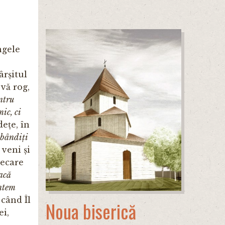
ngele
ârșitul
, vă rog,
ntru
ic, ci
dețe, în
obândiți
 veni și
iecare
acă
ntem
 când Îl
Noua biserică
i,