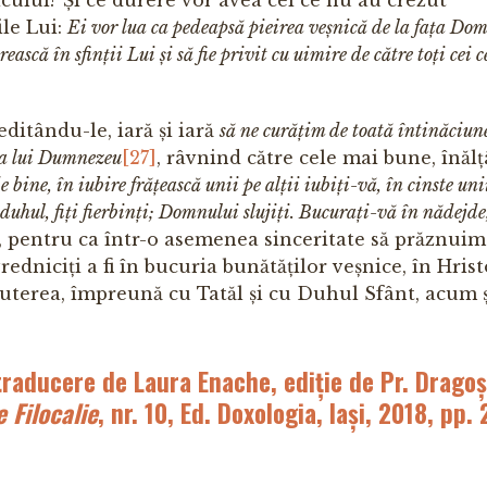
cului? Și ce durere vor avea cei ce nu au crezut
ile Lui:
Ei vor lua ca pedeapsă pieirea veșnică de la fața Dom
ască în sfinții Lui și să fie privit cu uimire de către toți cei c
meditându-le, iară și iară
să ne curățim de toată întinăciun
ica lui Dumnezeu
[27]
, râvnind către cele mai bune, înăl
e bine, în iubire frățească unii pe alții iubiți-vă, în cinste uni
duhul, fiți fierbinți; Domnului slujiți. Bucurați-vă în nădejde
, pentru ca într-o asemenea sinceritate să prăznuim 
redniciți a fi în bucuria bunătăților veșnice, în Hrist
 puterea, împreună cu Tatăl și cu Duhul Sfânt, acum 
 traducere de Laura Enache, ediție de Pr. Dragoș
e Filocalie
,
nr. 10, Ed. Doxologia, Iași, 2018, pp.