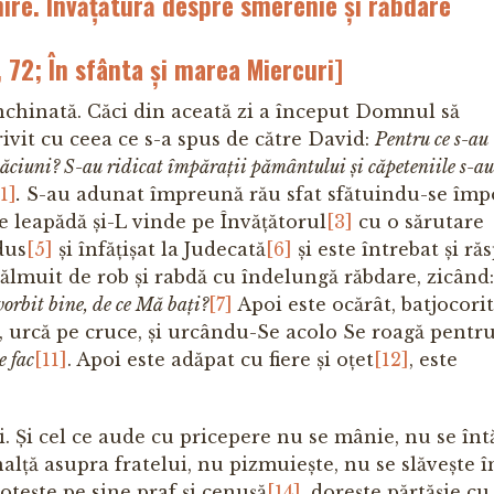
re. Învățătură despre smerenie și răbdare
 72; În sfânta și marea Miercuri]
i închinată. Căci din aceată zi a început Domnul să
ivit cu ceea ce s-a spus de către David:
Pentru ce s-au
tăciuni? S-au ridicat împărații pământului și căpeteniile s-a
[1]
.
S-au adunat împreună rău sfat sfătuindu-se împ
se leapădă și-L vinde pe Învățătorul
[3]
cu o sărutare
dus
[5]
și înfățișat la Judecată
[6]
și este întrebat și ră
 pălmuit de rob și rabdă cu îndelungă răbdare, zicând
vorbit bine, de ce Mă bați?
[7]
Apoi este ocărât, batjocorit
, urcă pe cruce, și urcându-Se acolo Se roagă pentr
e fac
[11]
. Apoi este adăpat cu fiere și oțet
[12]
, este
. Și cel ce aude cu pricepere nu se mânie, nu se întă
alță asupra fratelui, nu pizmuiește, nu se slăvește î
cotește pe sine praf și cenușă
[14]
, dorește părtășie cu