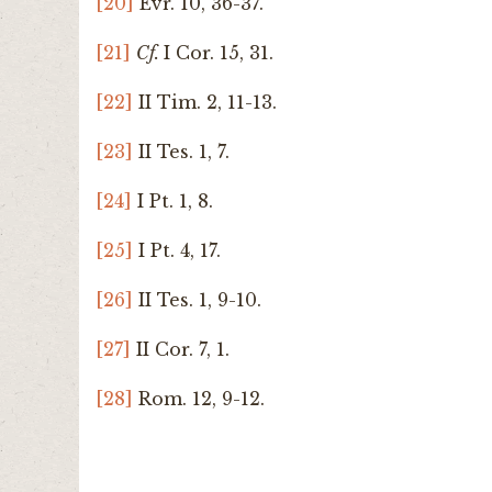
[20]
Evr. 10, 36-37.
[21]
Cf.
I Cor. 15, 31.
[22]
II Tim. 2, 11-13.
[23]
II Tes. 1, 7.
[24]
I Pt. 1, 8.
[25]
I Pt. 4, 17.
[26]
II Tes. 1, 9-10.
[27]
II Cor. 7, 1.
[28]
Rom. 12, 9-12.