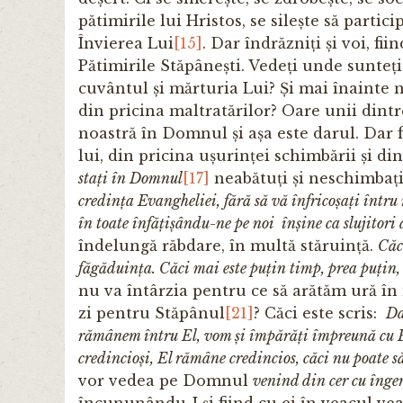
pătimirile lui Hristos, se silește să partic
Învierea Lui
[15]
. Dar îndrăzniți și voi, fii
Pătimirile Stăpânești. Vedeți unde sunteț
cuvântul și mărturia Lui? Și mai înainte n
din pricina maltratărilor? Oare unii dintr
noastră în Domnul și așa este darul. Dar f
lui, din pricina ușurinței schimbării și di
stați în Domnul
[17]
neabătuți și neschimbaț
credința Evangheliei, fără să vă înfricoșați întru
în toate înfățișându-ne pe noi înșine ca slujitor
îndelungă răbdare, în multă stăruință.
Căc
făgăduința. Căci mai este puțin timp, prea puțin, ș
nu va întârzia pentru ce să arătăm ură în
zi pentru Stăpânul
[21]
? Căci este scris:
Da
rămânem întru El, vom și împărăți împreună cu E
credincioși, El rămâne credincios, căci nu poate 
vor vedea pe Domnul
venind din cer cu înger