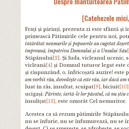
Despre mântuitoarea Pătimi
[Catehezele mici,
Frați și părinți, prezenta zi este sfântă ș
primească Pătimirile cele pentru noi, potr
întărâtat neamurile și popoarele au cugetat deșer
împreună, împotriva Domnului și a Unsului Său
Stăpânului
[2]
. Și Iuda, vicleanul ucenic, 
vicleană
[4]
și Domnul tuturor legat este 
și răspunzând, o, înfricoșată auzire! este
am vorbit rău, dovedește că este rău, iar dacă am 
luat în râs, insultat, scuipat
[9]
, biciuit
[10]
ucigași:
Părinte, iartă-le lor păcatul, că nu știu c
însulițat
[13]
, este omorât Cel nemuritor.
Acestea ca să rezum pătimirile Stăpânului
nu se înfurie, nu se înfumurează, nu se în
deșert. Ci se smerește, se zdrobește, se so