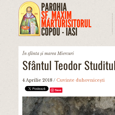
Mergi la conţinutul principal
În sfânta și marea Miercuri
Sfântul Teodor Studitu
4 Aprilie 2018
/
Cuvinte duhovnicești
Save