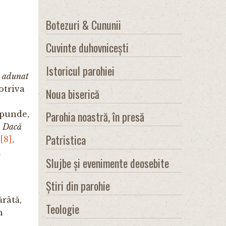
Botezuri & Cununii
Cuvinte duhovnicești
Istoricul parohiei
u adunat
otriva
Noua biserică
Parohia noastră, în presă
spunde,
:
Dacă
Patristica
[8]
,
u
Slujbe și evenimente deosebite
Știri din parohie
râtă,
Teologie
n