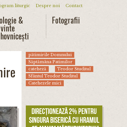
ogram liturgic
Despre noi
Contact
dar
ologie &
Fotografii
vinte
hovnicești
pătimirile Domnului
Săptămâna Patimilor
mire
cateheză
Teodor Studitul
Sfântul Teodor Studitul
Catehezele mici
Direcționează 2% pentru
singura biserică cu hramul