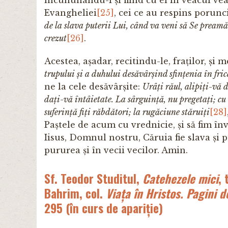
încununându-I și fiind cu ei în veacul vea
Evangheliei
[25]
, cei ce au respins porunc
de la slava puterii Lui, când va veni să Se preamăre
crezut
[26]
.
Acestea, așadar, recitindu-le, fraților, și 
trupului și a duhului desăvârșind sfințenia în fr
ne la cele desăvârșite:
Urâți răul, alipiți-vă d
dați-vă întâietate. La sârguință, nu pregetați; cu 
suferință fiți răbdători; la rugăciune stăruiți
[28]
Paștele de acum cu vrednicie, și să fim înv
Iisus, Domnul nostru, Căruia fie slava și
pururea și în vecii vecilor. Amin.
Sf. Teodor Studitul,
Catehezele mici
,
Bahrim, col.
Viața în Hristos. Pagini d
295 (în curs de apariție)