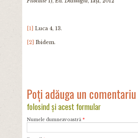
Filocalie
1), Ed.
Doxologia
, Iași, 2012
[1]
Luca 4, 13.
[2]
Ibidem.
Poți adăuga un comentariu
folosind și acest formular
Numele dumneavoastră
*