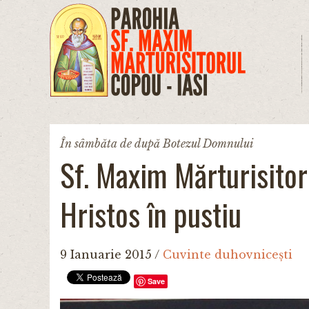
Mergi la conţinutul principal
În sâmbăta de după Botezul Domnului
Sf. Maxim Mărturisitor
Hristos în pustiu
9 Ianuarie 2015
/
Cuvinte duhovnicești
Save