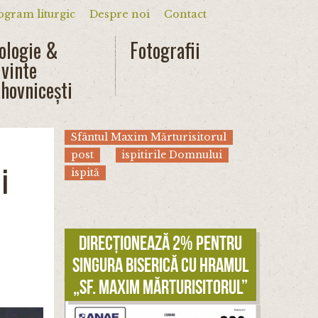
ogram liturgic
Despre noi
Contact
dar
ologie &
Fotografii
vinte
hovnicești
Sfântul Maxim Mărturisitorul
post
ispitirile Domnului
i
ispită
Direcționează 2% pentru
singura biserică cu hramul
„Sf. Maxim Mărturisitorul”