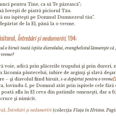
orunci pentru Tine, ca să Te păzească";
 să loveşti de piatră piciorul Tău.
: "Să nu ispiteşti pe Domnul Dumnezeul tău".
îndepărtat de la El, până la o vreme.
sitorul,
Întrebări și nedumeriri,
194:
 biruit toată ispita diavolului, evanghelistul lămureşte că 
 vreme?
ră voie, adică prin plăcerile trupului şi prin dureri, 
 lăcomia pântecelui, iubire de arginţi şi slavă deşar
e – şi diavolul fiind biruit,
s-a depărtat pentru o vreme
[
a, lovindu-L pe Domnul atât prin ispitele cele fără
 poată afla în El ceva din patimile omeneşti, dar a f
 cruce şi nimicit.
rul,
Întrebări și nedumeriri
(colecția
Viața în Hristos.
Pagi