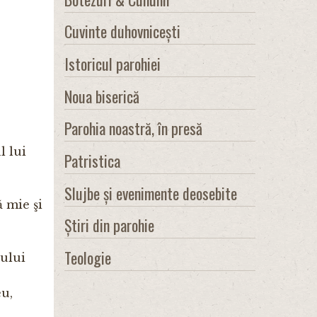
Cuvinte duhovnicești
Istoricul parohiei
Noua biserică
Parohia noastră, în presă
l lui
Patristica
Slujbe și evenimente deosebite
ă mie şi
Știri din parohie
Teologie
eului
eu,