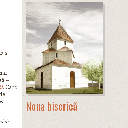
„s-a
mai
tă –
2]
. Care
 de
Noua biserică
ost
ni de