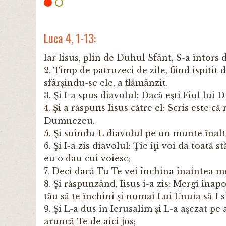
Luca 4, 1-13:
Iar Iisus, plin de Duhul Sfânt, S-a întors
2. Timp de patruzeci de zile, fiind ispitit 
sfârşindu-se ele, a flămânzit.
3. Şi I-a spus diavolul: Dacă eşti Fiul lui
4. Şi a răspuns Iisus către el: Scris este 
Dumnezeu.
5. Şi suindu-L diavolul pe un munte înalt,
6. Şi I-a zis diavolul: Ţie îţi voi da toată 
eu o dau cui voiesc;
7. Deci dacă Tu Te vei închina înaintea me
8. Şi răspunzând, Iisus i-a zis: Mergi în
tău să te închini şi numai Lui Unuia să-I s
9. Şi L-a dus în Ierusalim şi L-a aşezat pe
aruncă-Te de aici jos;