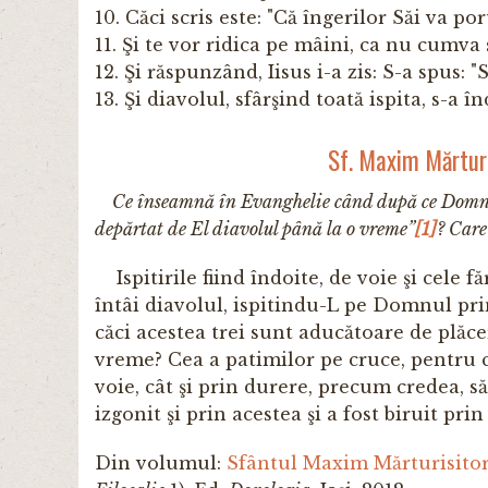
10. Căci scris este: "Că îngerilor Săi va p
11. Şi te vor ridica pe mâini, ca nu cumva
12. Şi răspunzând, Iisus i-a zis: S-a spus
13. Şi diavolul, sfârşind toată ispita, s-a 
Sf. Maxim Mărturi
Ce înseamnă în Evanghelie când după ce Domnul a
depărtat de El diavolul până la o vreme”
[1]
? Care
Ispitirile fiind îndoite, de voie şi cele fă
întâi diavolul, ispitindu-L pe Domnul prin
căci acestea trei sunt aducătoare de plăcer
vreme? Cea a patimilor pe cruce, pentru c
voie, cât şi prin durere, precum credea, să
izgonit şi prin acestea şi a fost biruit prin
Din volumul:
Sfântul Maxim Mărturisito