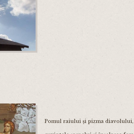
Pomul raiului și pizma diavolului,