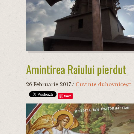
Amintirea Raiului pierdut
26 Februarie 2017
/
Cuvinte duhovnicești
Save