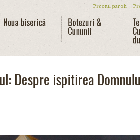
Preotul paroh
Pr
Meniu secun
Noua biserică
Botezuri &
Te
Cununii
Cu
du
ul: Despre ispitirea Domnulu