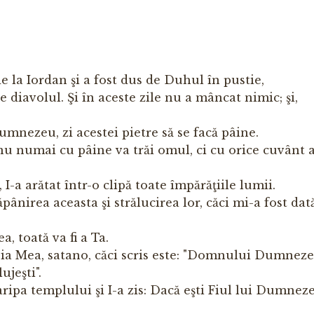
 de la Iordan şi a fost dus de Duhul în pustie,
de diavolul. Şi în aceste zile nu a mâncat nimic; şi,
 Dumnezeu, zi acestei pietre să se facă pâine.
că nu numai cu pâine va trăi omul, ci cu orice cuvânt a
 I-a arătat într-o clipă toate împărăţiile lumii.
stăpânirea aceasta şi strălucirea lor, căci mi-a fost dat
a, toată va fi a Ta.
apoia Mea, satano, căci scris este: "Domnului Dumnez
lujeşti".
 aripa templului şi I-a zis: Dacă eşti Fiul lui Dumnez