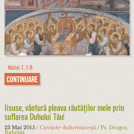
Matei 7, 1-8:
Continuare
Iisuse, vântură pleava răutăților mele prin
suflarea Duhului Tău!
23 Mai 2015
/
Cuvinte duhovnicești
/
Pr. Dragoș
Bahrim