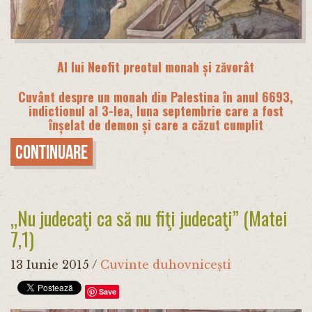
Al lui Neofit preotul monah și zăvorât
Cuvânt despre un monah din Palestina în anul 6693,
indictionul al 3-lea, luna septembrie care a fost
înșelat de demon și care a căzut cumplit
Continuare
„Nu judecaţi ca să nu fiţi judecaţi” (Matei
7,1)
13 Iunie 2015
/
Cuvinte duhovnicești
Save