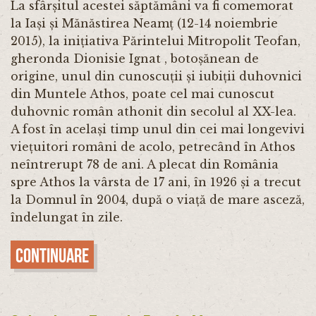
La sfârșitul acestei săptămâni va fi comemorat
la Iași și Mănăstirea Neamț (12-14 noiembrie
2015), la inițiativa Părintelui Mitropolit Teofan,
gheronda Dionisie Ignat , botoșănean de
origine, unul din cunoscuții și iubiții duhovnici
din Muntele Athos, poate cel mai cunoscut
duhovnic român athonit din secolul al XX-lea.
A fost în același timp unul din cei mai longevivi
viețuitori români de acolo, petrecând în Athos
neîntrerupt 78 de ani. A plecat din România
spre Athos la vârsta de 17 ani, în 1926 și a trecut
la Domnul în 2004, după o viață de mare asceză,
îndelungat în zile.
Continuare