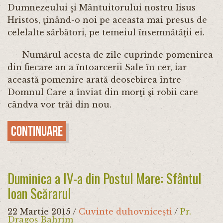
Dumnezeului şi Mântuitorului nostru Iisus
Hristos, ţinând-o noi pe aceasta mai presus de
celelalte sărbători, pe temeiul însemnătăţii ei.
Numărul acesta de zile cuprinde pomenirea
din fiecare an a întoarcerii Sale în cer, iar
această pomenire arată deosebirea între
Domnul Care a înviat din morţi şi robii care
cândva vor trăi din nou.
Continuare
Duminica a IV-a din Postul Mare: Sfântul
Ioan Scărarul
22 Martie 2015
/
Cuvinte duhovnicești
/
Pr.
Dragoș Bahrim