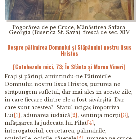
Pogorârea de pe Cruce, Mănăstirea Safara,
Georgia (Biserica Sf. Sava), frescă de sec. XIV
Despre pătimirea Domnului și Stăpânului nostru Iisus
Hristos
[
Catehezele mici, 73; În Sfânta și Marea Vineri
]
Frați și părinți, amintindu-ne Pătimirile
Domnului nostru Iisus Hristos, pururea ne
străpungem sufletul, dar mai ales în aceste zile,
în care fiecare dintre ele a fost săvârșită. Dar
care sunt acestea? Sfatul ucigaș împotriva
Lui
[1]
, adunarea iudaică
[2]
, sentința morții
[3]
,
înfățișarea la judecata lui Pilat
[4]
,
interogatoriul, cercetarea, pălmuirile,
scuipările, ocările, râsetele
[5]
, urcarea pe cruce,