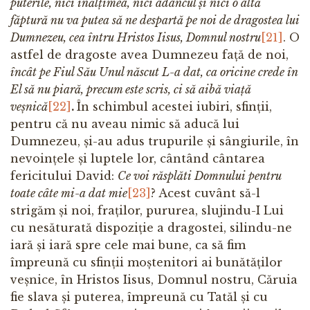
puterile, nici înălțimea, nici adâncul și nici o altă
făptură nu va putea să ne despartă pe noi de dragostea lui
Dumnezeu, cea întru Hristos Iisus, Domnul nostru
[21]
. O
astfel de dragoste avea Dumnezeu față de noi,
încât pe Fiul Său Unul născut L-a dat, ca oricine crede în
El să nu piară, precum este scris, ci să aibă viață
veșnică
[22]
.
În schimbul acestei iubiri, sfinții,
pentru că nu aveau nimic să aducă lui
Dumnezeu, și-au adus trupurile și sângiurile, în
nevoințele și luptele lor, cântând cântarea
fericitului David:
Ce voi răsplăti Domnului pentru
toate câte mi-a dat mie
[23]
? Acest cuvânt să-l
strigăm și noi, fraților, pururea, slujindu-I Lui
cu nesăturată dispoziție a dragostei, silindu-ne
iară și iară spre cele mai bune, ca să fim
împreună cu sfinții moștenitori ai bunătăților
veșnice, în Hristos Iisus, Domnul nostru, Căruia
fie slava și puterea, împreună cu Tatăl și cu