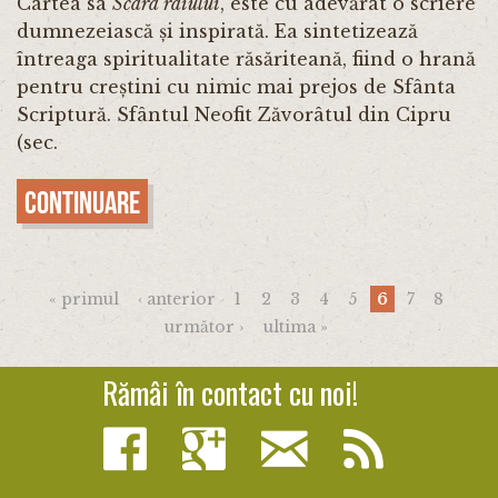
Cartea sa
Scara raiului
, este cu adevărat o scriere
dumnezeiască și inspirată. Ea sintetizează
întreaga spiritualitate răsăriteană, fiind o hrană
pentru creștini cu nimic mai prejos de Sfânta
Scriptură. Sfântul Neofit Zăvorâtul din Cipru
(sec.
Continuare
Pagini
« primul
‹ anterior
1
2
3
4
5
6
7
8
următor ›
ultima »
Rămâi în contact cu noi!