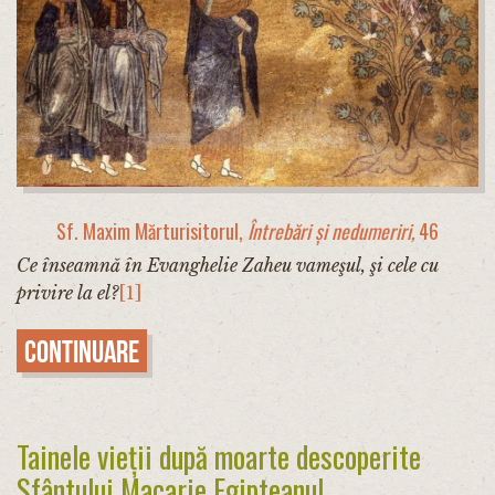
Sf. Maxim Mărturisitorul,
Întrebări și nedumeriri,
46
Ce înseamnă în Evanghelie Zaheu vameşul, şi cele cu
privire la el?
[1]
Continuare
Tainele vieții după moarte descoperite
Sfântului Macarie Egipteanul