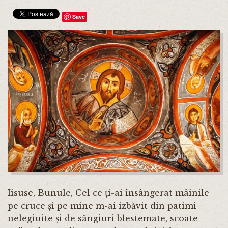
Save
Iisuse, Bunule, Cel ce ți-ai însângerat mâinile
pe cruce și pe mine m-ai izbăvit din patimi
nelegiuite și de sângiuri blestemate, scoate