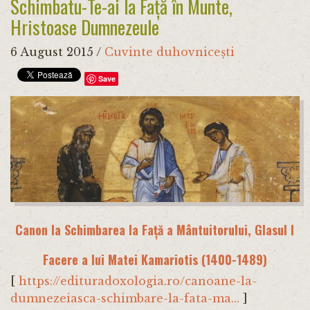
Schimbatu-Te-ai la Față în Munte,
Hristoase Dumnezeule
6 August 2015
/
Cuvinte duhovnicești
Save
Canon la Schimbarea la Fa
ță a Mântuitorului, Glasul I
Facere a lui Matei Kamariotis (1400-1489)
[
https://edituradoxologia.ro/canoane-la-
dumnezeiasca-schimbare-la-fata-ma...
]