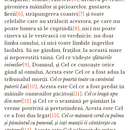
pironirea mâinilor și picioarelor, gustarea
fierii
[6]
, străpungerea coastei
[7]
și toate
celelalte care au strălucit acestora, pe care nu
poate lumea să le cuprindă
[8]
, nici nu poate
cineva să le vestească cu vrednicie, nu doar
limba omului, ci nici toate limbile îngerilor
laolaltă. Să ne gândim, fraților, la această mare
și nepovestită taină. Cel ce vădește
sfătuirile
inimilor
[9]
, Domnul, și Cel ce cunoaște orice
gând al omului, Acesta este Cel ce a fost adus la
tribunalul morții.
Cel ce poartă toate cu cuvântul
puterii Lui
[10]
, Acesta este Cel ce a fost predat în
mâinile oamenilor păcătoși
[11]
.
Cel ce leagă apa
din nori
[12]
și Cel ce o seamănă pe pământ la
vreme potrivită și pretutindeni, Acesta este Cel
ce a fost dus legat
[13]
.
Cel ce măsoară cerul cu palma
și pământul cu pumnul, și toți munții îi cântărește cu
cântarul
[14]
, Acesta este Cel pălmuit de mâna