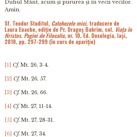
Duhul Sfânt, acum și pururea și în vecii vecilor.
Amin.
Sf. Teodor Studitul,
Catehezele mici
, traducere de
Laura Enache, ediție de Pr. Dragoș Bahrim, col.
Viața în
Hristos. Pagini de Filocalie
,
nr. 10, Ed. Doxologia, Iași,
2018, pp. 297-299 (în curs de apariție)
[1]
Cf.
Mt. 26, 3-4.
[2]
Cf.
Mt. 26, 57.
[3]
Cf.
Mt. 26, 66.
[4]
Cf.
Mt. 27, 11-14.
[5]
Cf.
Mt. 27, 28-31.
[6]
Cf.
Mt. 27, 34.