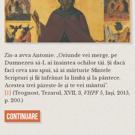
Zis-a avva Antonie: „Oriunde vei merge, pe
Dumnezeu să-L ai înaintea ochilor tăi. Și dacă
faci ceva sau spui, să ai mărturie Sfintele
Scripturi și fii înfrânat la limbă și la pântece.
Acestea trei păzește-le și te vei mântui”.
[1]
(Teognost, Tezarul, XVII, 3,
VHPF
5, Iași, 2015,
p. 200.)
Continuare