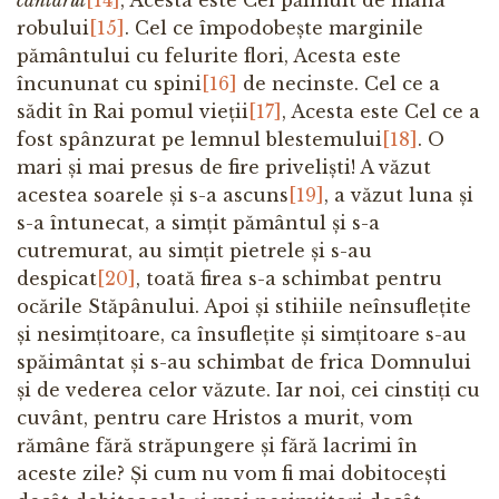
robului
[15]
. Cel ce împodobește marginile
pământului cu felurite flori, Acesta este
încununat cu spini
[16]
de necinste. Cel ce a
sădit în Rai pomul vieții
[17]
, Acesta este Cel ce a
fost spânzurat pe lemnul blestemului
[18]
. O
mari și mai presus de fire priveliști! A văzut
acestea soarele și s-a ascuns
[19]
, a văzut luna și
s-a întunecat, a simțit pământul și s-a
cutremurat, au simțit pietrele și s-au
despicat
[20]
, toată firea s-a schimbat pentru
ocările Stăpânului. Apoi și stihiile neînsuflețite
și nesimțitoare, ca însuflețite și simțitoare s-au
spăimântat și s-au schimbat de frica Domnului
și de vederea celor văzute. Iar noi, cei cinstiți cu
cuvânt, pentru care Hristos a murit, vom
rămâne fără străpungere și fără lacrimi în
aceste zile? Și cum nu vom fi mai dobitocești