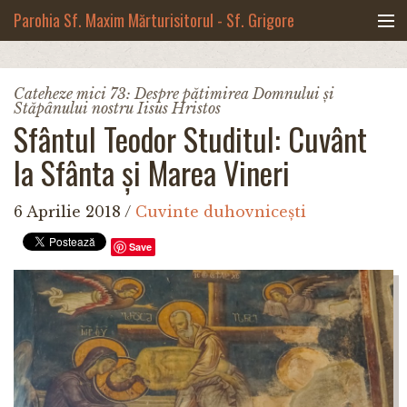
Mergi la conţinutul principal
Parohia Sf. Maxim Mărturisitorul - Sf. Grigore
Palama, Copou - Iași
Noua biserică
Cateheze mici 73: Despre pătimirea Domnului și
Stăpânului nostru Iisus Hristos
Botezuri & Cununii
Sfântul Teodor Studitul: Cuvânt
la Sfânta și Marea Vineri
Teologie & Cuvinte duhovnicești
Fotografii
6 Aprilie 2018
/
Cuvinte duhovnicești
Save
Preotul paroh
Program liturgic
Despre noi
Contact