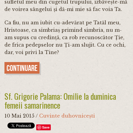
sufletul meu din cugetul trupului, izbăvește-mă
de voirea sângelui și dă-mi mie să fac voia Ta.
Ca fiu, nu am iubit cu-adevărat pe Tatăl meu,
Hristoase, ca simbriaș primind simbria, nu m-
am supus cu credință, ca rob recunoscător Ție,
de frica pedepselor nu Ți-am slujit. Cu ce ochi,
dar, voi privi la Tine?
Continuare
Sf. Grigorie Palama: Omilie la duminica
femeii samarinence
10 Mai 2015
/
Cuvinte duhovnicești
Save