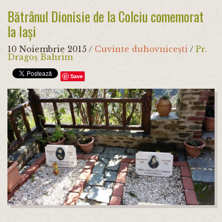
Bătrânul Dionisie de la Colciu comemorat
la Iași
10 Noiembrie 2015
/
Cuvinte duhovnicești
/
Pr.
Dragoș Bahrim
Save