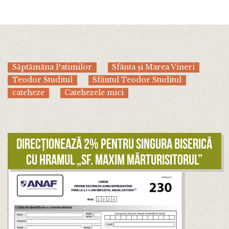
Săptămâna Patimilor
Sfânta și Marea Vineri
Teodor Studitul
Sfântul Teodor Studitul
cateheze
Catehezele mici
Direcționează 2% pentru singura biserică
cu hramul „Sf. Maxim Mărturisitorul”