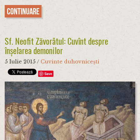
Continuare
Sf. Neofit Zăvorâtul: Cuvînt despre
înșelarea demonilor
5 Iulie 2015
/
Cuvinte duhovnicești
Save