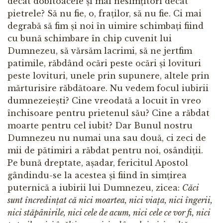
decât dobitoacele și mai nesimțitori decât
pietrele? Să nu fie, o, fraților, să nu fie. Ci mai
degrabă să fim și noi în uimire schimbați fiind
cu bună schimbare în chip cuvenit lui
Dumnezeu, să vărsăm lacrimi, să ne jertfim
patimile, răbdând ocări peste ocări și lovituri
peste lovituri, unele prin supunere, altele prin
mărturisire răbdătoare. Nu vedem focul iubirii
dumnezeiești? Cine vreodată a locuit în vreo
închisoare pentru prietenul său? Cine a răbdat
moarte pentru cel iubit? Dar Bunul nostru
Dumnezeu nu numai una sau două, ci zeci de
mii de pătimiri a răbdat pentru noi, osândiții.
Pe bună dreptate, așadar, fericitul Apostol
gândindu-se la acestea și fiind în simțirea
puternică a iubirii lui Dumnezeu, zicea:
Căci
sunt încredințat că nici moartea, nici viața, nici îngerii,
nici stăpânirile, nici cele de acum, nici cele ce vor fi, nici