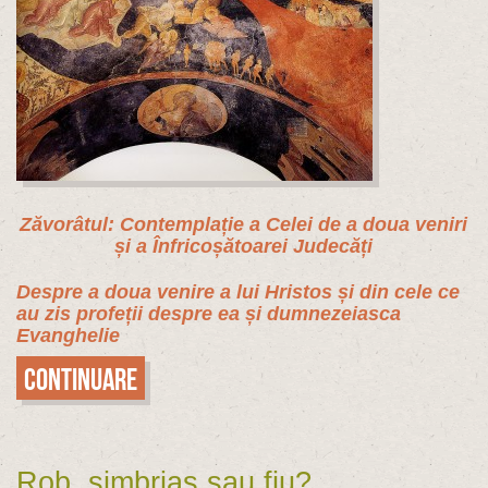
Zăvorâtul: Contemplație a Celei de a doua veniri
și a Înfricoșătoarei Judecăți
Despre a doua venire a lui Hristos și din cele ce
au zis profeții despre ea și dumnezeiasca
Evanghelie
Continuare
Rob, simbriaș sau fiu?