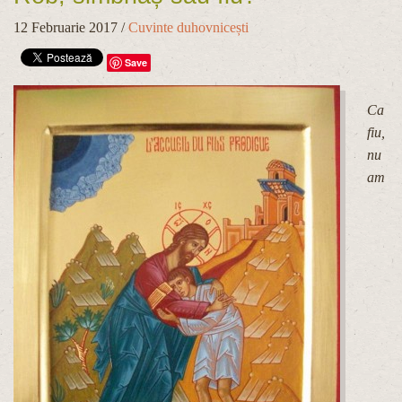
12 Februarie 2017
/
Cuvinte duhovnicești
Save
Ca
fiu,
nu
am