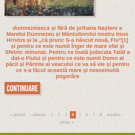
dumnezeiasca și fără de prihana Naștere a
Marelui Dumnezeu și Mântuitorului nostru Iisus
Hristos și la „că prunc S-a născut nouă, Fiu”
[1]
și pentru ce este numit Înger de mare sfat și
Sfetnic minunat. Pentru ce toată judecata Tatăl a
dat-o Fiului și pentru ce este numit Domn al
păcii și Părinte al veacului ce va să vie și pentru
ce s-a făcut această mare și neasemuită
pogorâre
Continuare
Pagini
« primul
‹ anterior
1
2
3
4
5
6
7
8
următor ›
ultima »