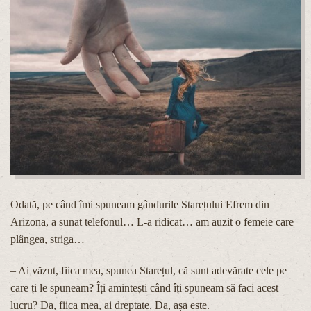
Odată, pe când îmi spuneam gândurile Starețului Efrem din
Arizona, a sunat telefonul… L-a ridicat… am auzit o femeie care
plângea, striga…
– Ai văzut, fiica mea, spunea Starețul, că sunt adevărate cele pe
care ți le spuneam? Îți amintești când îți spuneam să faci acest
lucru? Da, fiica mea, ai dreptate. Da, așa este.