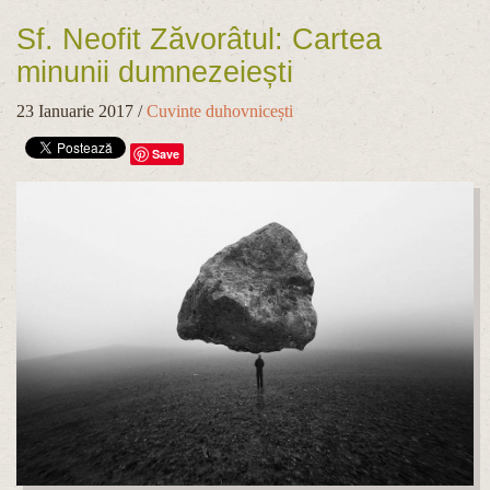
Sf. Neofit Zăvorâtul: Cartea
minunii dumnezeiești
23 Ianuarie 2017
/
Cuvinte duhovnicești
Save