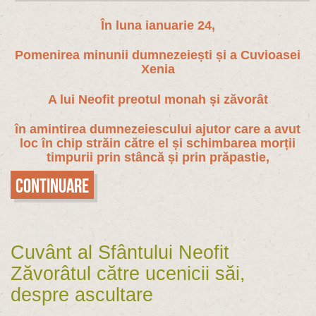
În luna ianuarie 24,
Pomenirea minunii dumnezeiești și a Cuvioasei
Xenia
A lui Neofit preotul monah și zăvorât
în amintirea dumnezeiescului ajutor care a avut
loc în chip străin către el și schimbarea morții
timpurii prin stâncă și prin prăpastie,
Continuare
Cuvânt al Sfântului Neofit
Zăvorâtul către ucenicii săi,
despre ascultare