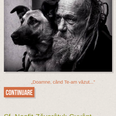
„Doamne, când Te-am văzut...”
Continuare