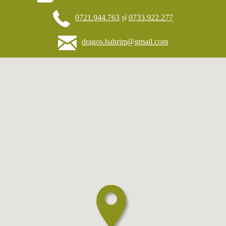
0721.944.763
și
0733.922.277
dragos.bahrim@gmail.com