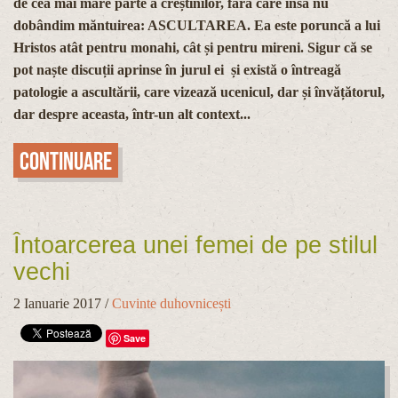
de cea mai mare parte a creștinilor, fără care însă nu
dobândim măntuirea: ASCULTAREA. Ea este poruncă a lui
Hristos atât pentru monahi, cât și pentru mireni. Sigur că se
pot naște discuții aprinse în jurul ei și există o întreagă
patologie a ascultării, care vizează ucenicul, dar și învățătorul,
dar despre aceasta, într-un alt context...
Continuare
Întoarcerea unei femei de pe stilul
vechi
2 Ianuarie 2017
/
Cuvinte duhovnicești
Save