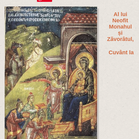
Al lui
Neofit
Monahul
și
Zăvorâtul,
Cuvânt la