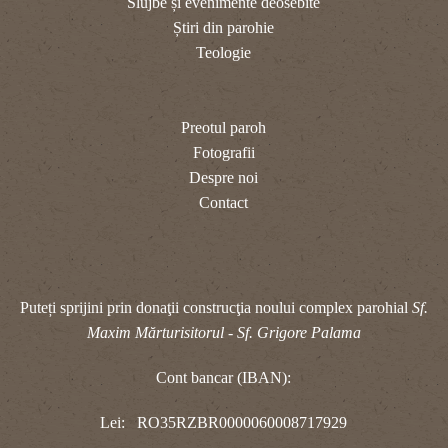
Slujbe și evenimente deosebite
Știri din parohie
Teologie
Preotul paroh
Fotografii
Despre noi
Contact
Puteți sprijini prin donaţii construcţia noului complex parohial
Sf.
Maxim Mărturisitorul - Sf. Grigore Palama
Cont bancar (IBAN):
Lei: RO35RZBR0000060008717929