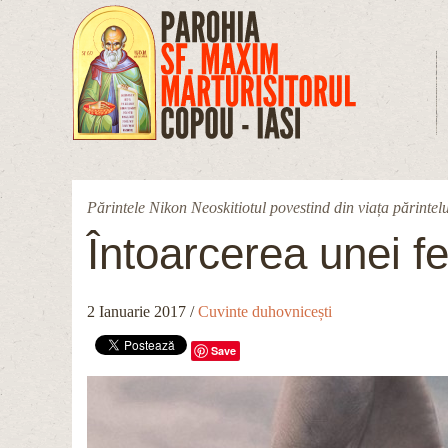
Mergi la conţinutul principal
Părintele Nikon Neoskitiotul povestind din viața părintel
Întoarcerea unei fe
2 Ianuarie 2017
/
Cuvinte duhovnicești
Save