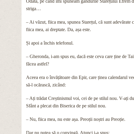
Odată, pe când îmi spuneam gândurile Starețului Efrem d
striga…
– Ai văzut, fiica mea, spunea Starețul, că sunt adevărate c
fiica mea, ai dreptate. Da, așa este.
Și apoi a închis telefonul.
– Gheronda, i-am spus eu, dacă este ceva care ține de Tain
făcea astfel?
Aceea era o învățătoare din Epir, care ținea calendarul ve
să-l ocărască, zicând:
– Ați trădat Creștinismul voi, cei de pe stilul nou. V-ați
Sfânt a plecat din Biserica de pe stilul nou.
– Nu, fiica mea, nu este așa. Preoții noștri au Preoție.
Dar nu putea să o convingă. Atunci i-a spus: