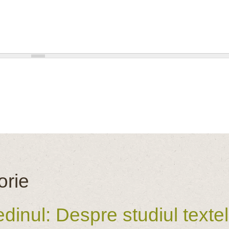
orie
inul: Despre studiul textelo