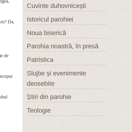
ngea,
Cuvinte duhovnicești
Istoricul parohiei
ucru? Da,
Noua biserică
Parohia noastră, în presă
ie de
Patristica
Slujbe și evenimente
început
deosebite
Știri din parohie
Duhul
Teologie