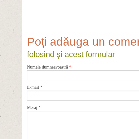
Poți adăuga un comen
folosind și acest formular
Numele dumneavoastră
*
E-mail
*
Mesaj
*