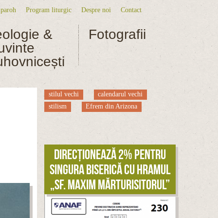
 paroh
Program liturgic
Despre noi
Contact
niu secundar
eologie &
Fotografii
uvinte
uhovnicești
stilul vechi
calendarul vechi
stilism
Efrem din Arizona
Direcționează 2% pentru
singura biserică cu hramul
„Sf. Maxim Mărturisitorul”