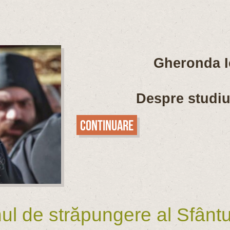
Gheronda I
Despre studiul
Continuare
 de străpungere al Sfântul