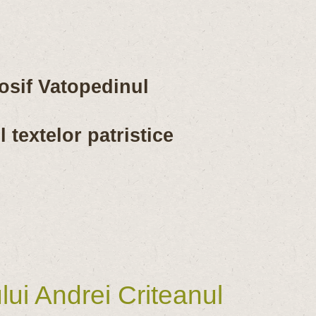
osif Vatopedinul
 textelor patristice
ui Andrei Criteanul