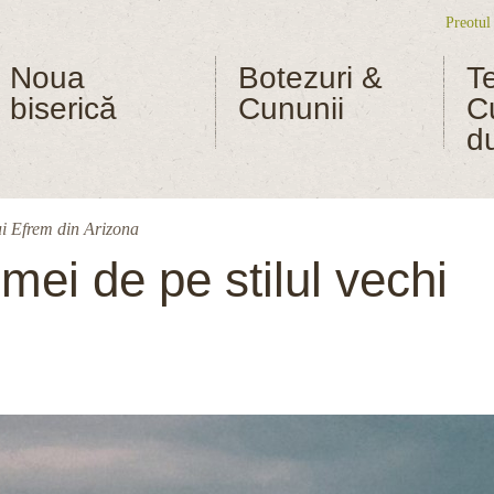
Preotul
Me
Noua
Botezuri &
T
biserică
Cununii
C
d
ui Efrem din Arizona
mei de pe stilul vechi