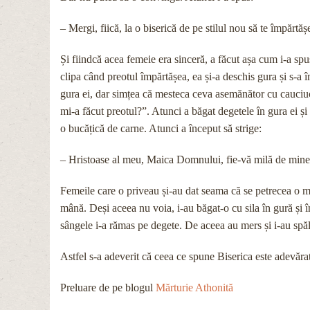
– Mergi, fiică, la o biserică de pe stilul nou să te împărtă
Și fiindcă acea femeie era sinceră, a făcut așa cum i-a sp
clipa când preotul împărtășea, ea și-a deschis gura și s-a 
gura ei, dar simțea că mesteca ceva asemănător cu cauciu
mi-a făcut preotul?”. Atunci a băgat degetele în gura ei ș
o bucățică de carne. Atunci a început să strige:
– Hristoase al meu, Maica Domnului, fie-vă milă de mine!
Femeile care o priveau și-au dat seama că se petrecea o mi
mână. Deși aceea nu voia, i-au băgat-o cu sila în gură și în
sângele i-a rămas pe degete. De aceea au mers și i-au spăl
Astfel s-a adeverit că ceea ce spune Biserica este adevărat
Preluare de pe blogul
Mărturie Athonită