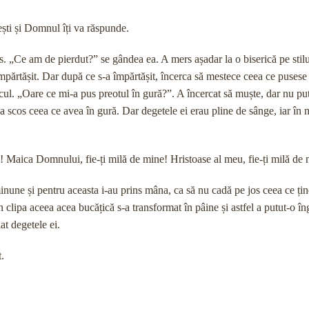
șești și Domnul îți va răspunde.
us. „Ce am de pierdut?” se gândea ea. A mers așadar la o biserică pe stilu
împărtășit. Dar după ce s-a împărtășit, încerca să mestece ceea ce pusese
cul. „Oare ce mi-a pus preotul în gură?”. A încercat să muște, dar nu 
i a scos ceea ce avea în gură. Dar degetele ei erau pline de sânge, iar în
 Maica Domnului, fie-ți milă de mine! Hristoase al meu, fie-ți milă de 
nune și pentru aceasta i-au prins mâna, ca să nu cadă pe jos ceea ce țin
 clipa aceea acea bucățică s-a transformat în pâine și astfel a putut-o în
at degetele ei.
.