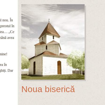
l nou. În
 preotul în
putea… „Ce
 mână avea
mine!
ea în
ghiți. Dar
Noua biserică