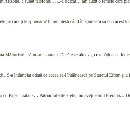
in Arizona, a sunat telefonul… L-a ridicat… am auzit o femeie care plâ
ele pe care ți le spuneam? Îți amintești când îți spuneam să faci acest l
a Mărturisirii, să nu-mi spuneți. Dacă este altceva, ce a pățit acea feme
chi. S-a întâmplat odată ca aceea să-l întâlnească pe Starețul Efrem și a 
 dus cu Papa – satana… Patriarhul este eretic, nu aveți Harul Preoției… 