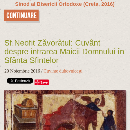
Sinod al Bisericii Ortodoxe (Creta, 2016)
Continuare
Sf.Neofit Zăvorâtul: Cuvânt
despre intrarea Maicii Domnului în
Sfânta Sfintelor
20 Noiembrie 2016
/
Cuvinte duhovnicești
Save