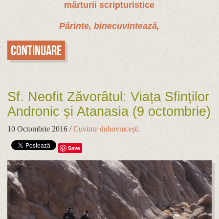
mărturii scripturistice
Părinte, binecuvintează,
Continuare
Sf. Neofit Zăvorâtul: Viața Sfinților
Andronic și Atanasia (9 octombrie)
10 Octombrie 2016
/
Cuvinte duhovnicești
Save