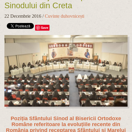
Sinodului din Creta
22 Decembrie 2016
/
Cuvinte duhovnicești
Save
Poziția Sfântului Sinod al Bisericii Ortodoxe
Române referitoare la evoluțiile recente din
România privind receptarea Sfântului și Marelui