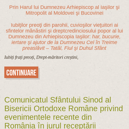
Prin Harul lui Dumnezeu Arhiepiscop al Iaşilor şi
Mitropolit al Moldovei şi Bucovinei
Iubiţilor preoţi din parohii, cuvioşilor vieţuitori ai
sfintelor mănăstiri şi dreptcredinciosului popor al lui
Dumnezeu din Arhiepiscopia Iaşilor:
har, bucurie,
iertare şi ajutor de la Dumnezeu Cel în Treime
preaslăvit – Tatăl, Fiul şi Duhul Sfânt
Iubiți frați preoți, Drept-măritori creștini,
Continuare
Comunicatul Sfântului Sinod al
Bisericii Ortodoxe Române privind
evenimentele recente din
România în jurul receptării