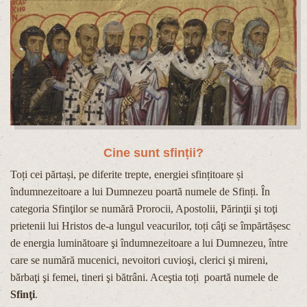
Cine sunt sfinții?
Toți cei părtași, pe diferite trepte, energiei sfințitoare și
îndumnezeitoare a lui Dumnezeu poartă numele de Sfinți. În
categoria Sfinţilor se numără Prorocii, Apostolii, Părinţii şi toţi
prietenii lui Hristos de-a lungul veacurilor, toți câţi se împărtășesc
de energia luminătoare şi îndumnezeitoare a lui Dumnezeu, între
care se numără mucenici, nevoitori cuvioşi, clerici şi mireni,
bărbaţi şi femei, tineri şi bătrâni. Aceştia toți poartă numele de
Sfinţi
.