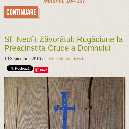
Minunat,
104-107
Continuare
Sf. Neofit Zăvorâtul: Rugăciune la
Preacinstita Cruce a Domnului
19 Septembrie 2016
/
Cuvinte duhovnicești
Save