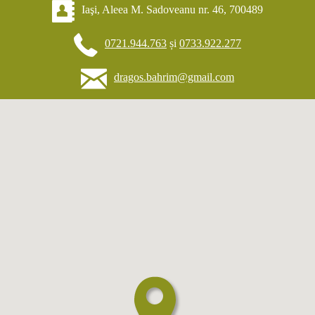
Iaşi, Aleea M. Sadoveanu nr. 46, 700489
0721.944.763
și
0733.922.277
dragos.bahrim@gmail.com