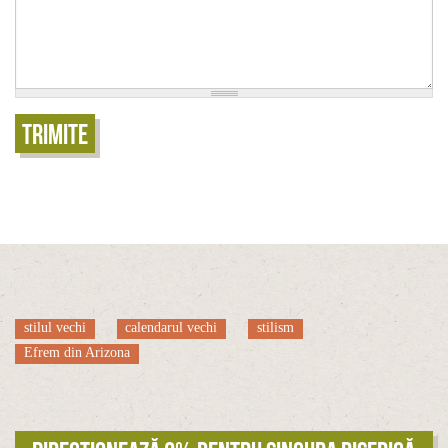
Trimite
stilul vechi
calendarul vechi
stilism
Efrem din Arizona