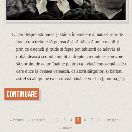
Dar despre adunarea și sfânta întemeiere a mănăstirilor de
frați, cum trebuie să petreacă și să trăiască unii cu alții și
prin ce osteneli și trude și fapte pot iubitorii de adevăr să
dobândească scopul amintit al dreptei credințe este nevoie
să vorbim de acum înainte pentru ca, odată cunoscută calea
care duce la cetatea cerească, călătorii sârguitori și bărbați
astfel să alerge pe ea cu râvnă până ce vor lua [cununa]
[1]
.
Continuare
Pagini
« primul
‹ anterior
1
2
3
4
5
6
7
8
următor ›
ultima »