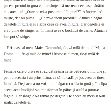
pusese preotul în gura ei, dar simțea că mesteca ceva asemănător
cu cauciucul. „Oare ce mi-a pus preotul în gură?”. A încercat să
muște, dar nu putea… „Ce mi-a făcut preotul?”. Atunci a băgat
degetele în gura ei și a scos ceea ce avea în gură. Dar degetele ei
erau pline de sânge, iar în mână avea o bucățică de carne. Atunci a
început să strige:
– Hristoase al meu, Maica Domnului, fie-vă milă de mine! Maica
Domnului, fie-ți milă de mine! Hristoase al meu, fie-ți milă de
mine!
Femeile care o priveau și-au dat seama că se petrecea o minune și
pentru aceasta i-au prins mâna, ca să nu cadă pe jos ceea ce ținea
în mână. Deși aceea nu voia, i-au băgat-o cu sila în gură și în clipa
aceea acea bucățică s-a transformat în pâine și astfel a putut-o
înghiți. Dar sângele i-a rămas pe degete. De aceea au mers și i-au
spălat degetele ei.