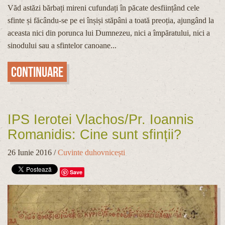
Văd astăzi bărbați mireni cufundați în păcate desființând cele
sfinte și făcându-se pe ei înșiși stăpâni a toată preoția, ajungând la
aceasta nici din porunca lui Dumnezeu, nici a împăratului, nici a
sinodului sau a sfintelor canoane...
Continuare
IPS Ierotei Vlachos/Pr. Ioannis
Romanidis: Cine sunt sfinții?
26 Iunie 2016
/
Cuvinte duhovnicești
Save