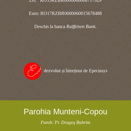
Lei: RO35RZBR0000060008717929
Euro: RO17RZBR0000060015678488
Deschis la banca
Raiffeisen Bank
.
dezvoltat și întreținut de Epectasys
Parohia Munteni-Copou
Paroh: Pr. Dragoş Bahrim