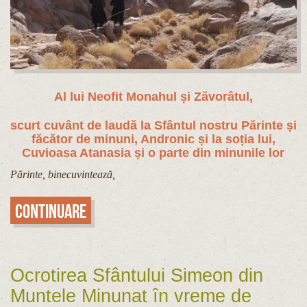
Al lui Neofit Monahul și Zăvorâtul,
scurt cuvânt de laudă la Sfântul nostru Părinte și
făcător de minuni, Andronic și la soția lui,
Cuvioasa Atanasia și o parte din minunile lor
Părinte, binecuvintează,
Continuare
Ocrotirea Sfântului Simeon din
Muntele Minunat în vreme de