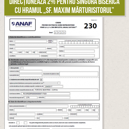
Direcționează 2% pentru singura biserică
cu hramul „Sf. Maxim Mărturisitorul”