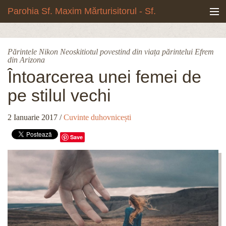
Mergi la conţinutul principal
Parohia Sf. Maxim Mărturisitorul - Sf.
Grigore Palama, Copou - Iași
Noua biserică
Părintele Nikon Neoskitiotul povestind din viața părintelui Efrem
din Arizona
Botezuri & Cununii
Întoarcerea unei femei de
Teologie & Cuvinte duhovnicești
pe stilul vechi
Fotografii
2 Ianuarie 2017
/
Cuvinte duhovnicești
Save
Preotul paroh
Program liturgic
Despre noi
Contact