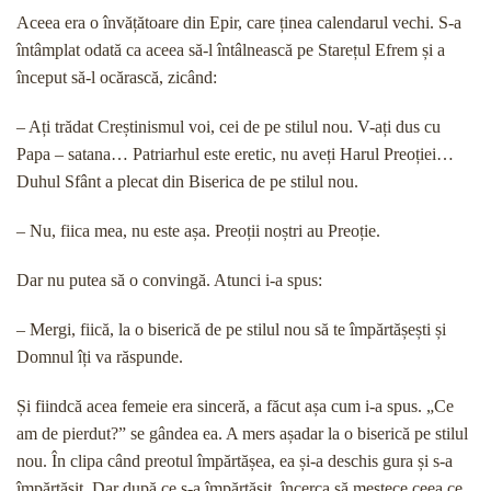
Aceea era o învățătoare din Epir, care ținea calendarul vechi. S-a
întâmplat odată ca aceea să-l întâlnească pe Starețul Efrem și a
început să-l ocărască, zicând:
– Ați trădat Creștinismul voi, cei de pe stilul nou. V-ați dus cu
Papa – satana… Patriarhul este eretic, nu aveți Harul Preoției…
Duhul Sfânt a plecat din Biserica de pe stilul nou.
– Nu, fiica mea, nu este așa. Preoții noștri au Preoție.
Dar nu putea să o convingă. Atunci i-a spus:
– Mergi, fiică, la o biserică de pe stilul nou să te împărtășești și
Domnul îți va răspunde.
Și fiindcă acea femeie era sinceră, a făcut așa cum i-a spus. „Ce
am de pierdut?” se gândea ea. A mers așadar la o biserică pe stilul
nou. În clipa când preotul împărtășea, ea și-a deschis gura și s-a
împărtășit. Dar după ce s-a împărtășit, încerca să mestece ceea ce