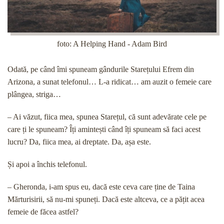
foto: A Helping Hand - Adam Bird
Odată, pe când îmi spuneam gândurile Starețului Efrem din
Arizona, a sunat telefonul… L-a ridicat… am auzit o femeie care
plângea, striga…
– Ai văzut, fiica mea, spunea Starețul, că sunt adevărate cele pe
care ți le spuneam? Îți amintești când îți spuneam să faci acest
lucru? Da, fiica mea, ai dreptate. Da, așa este.
Și apoi a închis telefonul.
– Gheronda, i-am spus eu, dacă este ceva care ține de Taina
Mărturisirii, să nu-mi spuneți. Dacă este altceva, ce a pățit acea
femeie de făcea astfel?