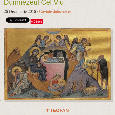
Dumnezeul Cel Viu
26 Decembrie 2016
/
Cuvinte duhovnicești
Save
† TEOFAN