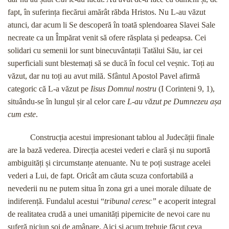
fapt, în suferința fiecărui amărât răbda Hristos. Nu L-au văzut
atunci, dar acum li Se descoperă în toată splendoarea Slavei Sale
necreate ca un Împărat venit să ofere răsplata și pedeapsa. Cei
solidari cu semenii lor sunt binecuvântații Tatălui Său, iar cei
superficiali sunt blestemați să se ducă în focul cel veșnic. Toți au
văzut, dar nu toți au avut milă. Sfântul Apostol Pavel afirmă
categoric că L-a văzut pe
Iisus Domnul nostru
(I Corinteni 9, 1),
situându-se în lungul șir al celor care
L-au văzut pe Dumnezeu așa
cum este
.
Construcția acestui impresionant tablou al Judecății finale
are la bază vederea. Direcția acestei vederi e clară și nu suportă
ambiguități și circumstanțe atenuante. Nu te poți sustrage acelei
vederi a Lui, de fapt. Oricât am căuta scuza confortabilă a
nevederii nu ne putem situa în zona gri a unei morale diluate de
indiferență. Fundalul acestui “
tribunal ceresc”
e acoperit integral
de realitatea crudă a unei umanități pipernicite de nevoi care nu
suferă niciun soi de amânare. Aici și acum trebuie făcut ceva