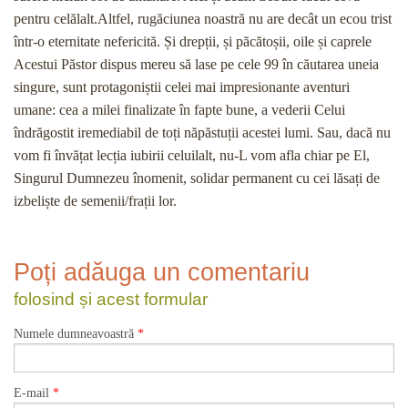
pentru celălalt.Altfel, rugăciunea noastră nu are decât un ecou trist
într-o eternitate nefericită. Și drepții, și păcătoșii, oile și caprele
Acestui Păstor dispus mereu să lase pe cele 99 în căutarea uneia
singure, sunt protagoniștii celei mai impresionante aventuri
umane: cea a milei finalizate în fapte bune, a vederii Celui
îndrăgostit iremediabil de toți năpăstuții acestei lumi. Sau, dacă nu
vom fi învățat lecția iubirii celuilalt, nu-L vom afla chiar pe El,
Singurul Dumnezeu înomenit, solidar permanent cu cei lăsați de
izbeliște de semenii/frații lor.
Poți adăuga un comentariu
folosind și acest formular
Numele dumneavoastră
*
E-mail
*