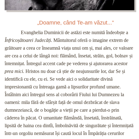
„Doamne, când Te-am văzut...”
Evanghelia Duminicii de astăzi este numită îndeobște a
Înfricoșătoarei Judecăți
. Mântuitorul oferă o imagine extrem de
grăitoare a ceea ce înseamnă viața unui om și, mai ales, ce valoare
are cea a celui de lângă noi: flămând, însetat, străin, gol, bolnav și
întemnițat. Întregul accent cade pe vederea și ajutorarea acestor
prea mici
. Hristos nu doar că știe de neajunsurile lor, dar Se și
identifică cu ele, cu ei. Se vede aici o solidaritate divină
impresionantă cu întreaga gamă a lipsurilor profund umane.
Întâlnim aici întregul sens al coborârii Fiului lui Dumnezeu la
oameni: mila fără de sfârșit față de omul dezbrăcat de slava
dumnezeiască, de o bogăție a vieții pe care a pierdut-o prin
căderea în păcat. O umanitate flămândă, însetată, înstrăinată,
lipsită de haina cea dintîi, îmbolnăvită de singurătate și întemnițată
într-un orgoliu nemăsurat își caută locul în Împărăția cerurilor