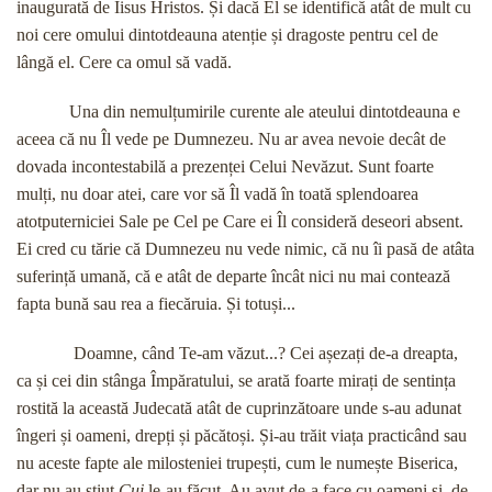
inaugurată de Iisus Hristos. Și dacă El se identifică atât de mult cu
noi cere omului dintotdeauna atenție și dragoste pentru cel de
lângă el. Cere ca omul să vadă.
Una din nemulțumirile curente ale ateului dintotdeauna e
aceea că nu Îl vede pe Dumnezeu. Nu ar avea nevoie decât de
dovada incontestabilă a prezenței Celui Nevăzut. Sunt foarte
mulți, nu doar atei, care vor să Îl vadă în toată splendoarea
atotputerniciei Sale pe Cel pe Care ei Îl consideră deseori absent.
Ei cred cu tărie că Dumnezeu nu vede nimic, că nu îi pasă de atâta
suferință umană, că e atât de departe încât nici nu mai contează
fapta bună sau rea a fiecăruia. Și totuși...
Doamne, când Te-am văzut...? Cei așezați de-a dreapta,
ca și cei din stânga Împăratului, se arată foarte mirați de sentința
rostită la această Judecată atât de cuprinzătoare unde s-au adunat
îngeri și oameni, drepți și păcătoși. Și-au trăit viața practicând sau
nu aceste fapte ale milosteniei trupești, cum le numește Biserica,
dar nu au știut
Cui
le-au făcut. Au avut de-a face cu oameni și, de