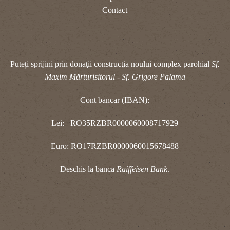
Contact
Puteți sprijini prin donaţii construcţia noului complex parohial
Sf.
Maxim Mărturisitorul - Sf. Grigore Palama
Cont bancar (IBAN):
Lei: RO35RZBR0000060008717929
Euro: RO17RZBR0000060015678488
Deschis la banca
Raiffeisen Bank
.