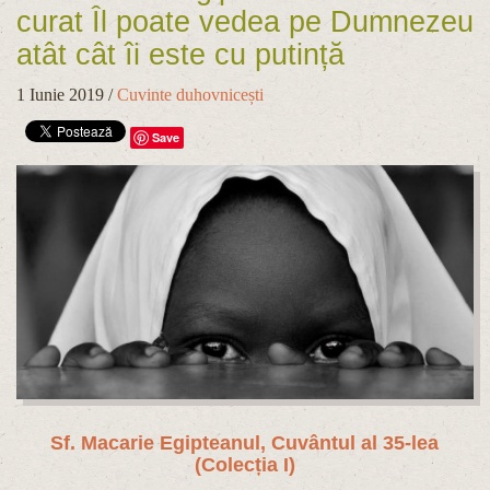
curat Îl poate vedea pe Dumnezeu
atât cât îi este cu putință
1 Iunie 2019
/
Cuvinte duhovnicești
Save
Sf. Macarie Egipteanul, Cuvântul al 35-lea
(Colecția I)