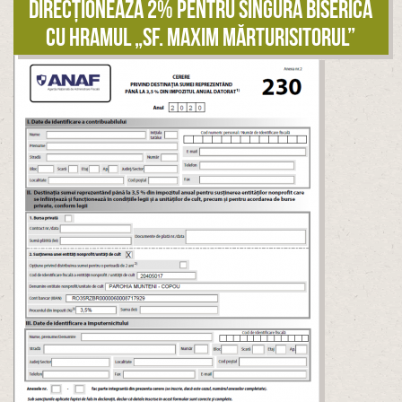
Direcționează 2% pentru singura biserică
cu hramul „Sf. Maxim Mărturisitorul”