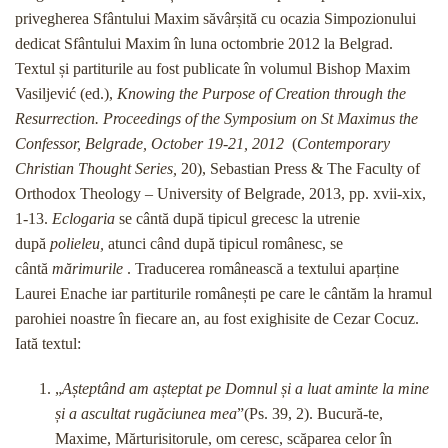
privegherea Sfântului Maxim săvârșită cu ocazia Simpozionului
dedicat Sfântului Maxim în luna octombrie 2012 la Belgrad.
Textul și partiturile au fost publicate în volumul Bishop Maxim
Vasiljević (ed.),
Knowing the Purpose of Creation through the
Resurrection. Proceedings of the Symposium on St Maximus the
Confessor, Belgrade, October 19-21, 2012
(
Contemporary
Christian Thought Series,
20), Sebastian Press & The Faculty of
Orthodox Theology – University of Belgrade, 2013, pp. xvii-xix,
1-13.
Eclogaria
se cântă după tipicul grecesc la utrenie
după
polieleu,
atunci când după tipicul românesc, se
cântă
mărimurile
. Traducerea românească a textului aparține
Laurei Enache iar partiturile românești pe care le cântăm la hramul
parohiei noastre în fiecare an, au fost exighisite de Cezar Cocuz.
Iată textul:
„
Așteptând am așteptat pe Domnul și a luat aminte la mine
și a ascultat rugăciunea mea
”(Ps. 39, 2). Bucură-te,
Maxime, Mărturisitorule, om ceresc, scăparea celor în