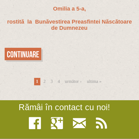
Omilia a 5-a,
rostită la Bunăvestirea Preasfintei Născătoare
de Dumnezeu
Continuare
Pagini
1
2
3
4
următor ›
ultima »
Rămâi în contact cu noi!