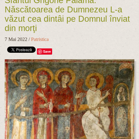
Sfântul Grigorie Palama:
Născătoarea de Dumnezeu L-a
văzut cea dintâi pe Domnul înviat
din morţi
7 Mai 2022
/
Patristica
Save