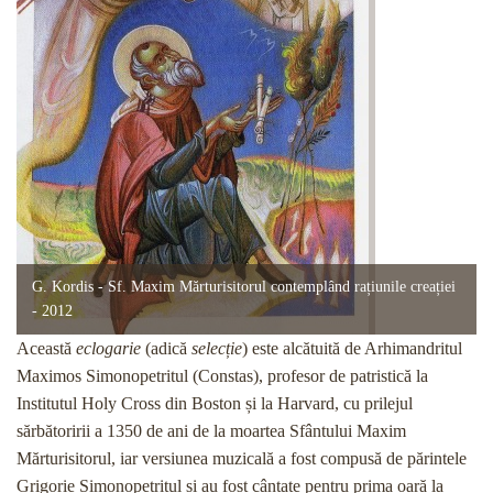
G. Kordis - Sf. Maxim Mărturisitorul contemplând rațiunile creației
- 2012
Această
eclogarie
(adică
selecție
) este alcătuită de Arhimandritul
Maximos Simonopetritul (Constas), profesor de patristică la
Institutul Holy Cross din Boston și la Harvard, cu prilejul
sărbătoririi a 1350 de ani de la moartea Sfântului Maxim
Mărturisitorul, iar versiunea muzicală a fost compusă de părintele
Grigorie Simonopetritul și au fost cântate pentru prima oară la