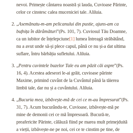
nevoi. Primește cântarea noastră și lauda, Cuvioase Părinte,
celor ce cinstesc calea muceniciei tale. Aliluia.
„
Asemănatu-m-am pelicanului din pustie, ajuns-am ca
bufnița în dărâmături
”(Ps. 101, 7). Cuviosul Tău Doamne,
ca un iubitor de înțelepciune
[1]
lumea întreagă străbătând,
nu a avut unde să-și plece capul, până ce nu și-a dat ultima
suflare, întru bărbăția sufletului. Aliluia.
„
Pentru cuvintele buzelor Tale eu am păzit căi aspre
”(Ps.
16, 4). Acestea adeseori le-ai grăit, cuvioase părinte
Maxime, primind cuvânt de la Cuvântul până la tăierea
limbii tale, dar nu și a cuvântului. Aliluia.
„
Bucuria mea, izbăvește-mă de cei ce m-au împresurat
”(Ps.
31, 7). Acum bucurându-te, Cuvioase, izbăvește-mă pe
mine de demonii cei ce mă împresoară. Bucură-te,
preafericite Părinte, călăuză fiind pe marea mult primejduită
a vieții, izbăvește-ne pe noi, cei ce te cinstim pe tine, de