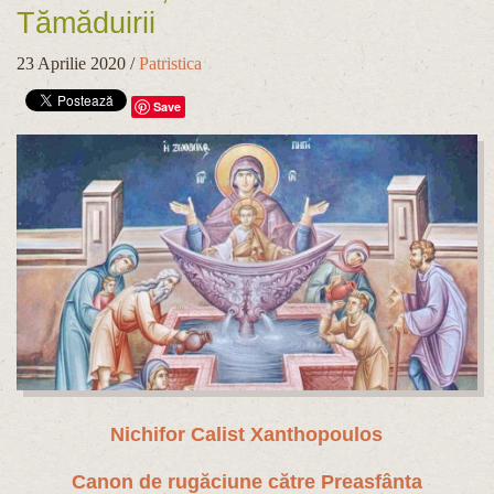
Tămăduirii
23 Aprilie 2020
/
Patristica
Save
Nichifor Calist Xanthopoulos
Canon de rugăciune către Preasfânta