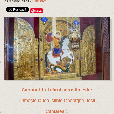
23 Aprilie 2020
/
Patristica
Save
Canonul 1 al cărui acrostih este:
Primește lauda, sfinte Gheorghe, Iosif
Cântarea 1