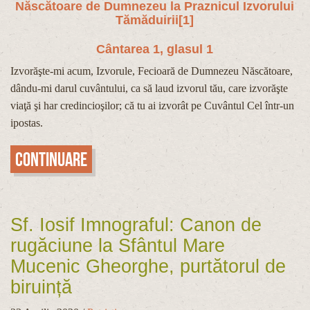
Născătoare de Dumnezeu la Praznicul Izvorului
Tămăduirii
[1]
Cântarea 1, glasul 1
Izvorăşte-mi acum, Izvorule, Fecioară de Dumnezeu Născă­toare,
dându-mi darul cuvântu­lui, ca să laud izvorul tău, care izvorăşte
viaţă şi har credincioşilor; că tu ai izvorât pe Cuvântul Cel într-un
ipostas.
Continuare
Sf. Iosif Imnograful: Canon de
rugăciune la Sfântul Mare
Mucenic Gheorghe, purtătorul de
biruință