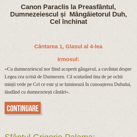
Canon Paraclis la Preasfântul,
Dumnezeiescul și Mângâietorul
Duh,
Cel închinat
Cântarea 1, Glasul al 4-lea
Irmosul:
«Cu dumnezeiescul nor fiind acoperit gângavul, a cuvântat despre
Legea cea scrisă de Dumnezeu. Că scuturând tina de pe ochii
minții vede pe Cel ce este și se luminează în cunoașterea Duhului,
lăudând cu dumnezeiești cântări».
Continuare