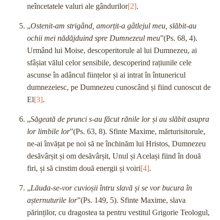
neîncetatele valuri ale gândurilor
[2]
.
„
Ostenit-am strigând, amorțit-a gâtlejul meu, slăbit-au
ochii mei nădăjduind spre Dumnezeul meu
”(Ps. 68, 4).
Urmând lui Moise, descoperitorule al lui Dumnezeu, ai
sfâșiat vălul celor sensibile, descoperind rațiunile cele
ascunse în adâncul ființelor și ai intrat în întunericul
dumnezeiesc, pe Dumnezeu cunoscând și fiind cunoscut de
El
[3]
.
„
Săgeată de prunci s-au făcut rănile lor și au slăbit asupra
lor limbile lor
”(Ps. 63, 8). Sfinte Maxime, mărturisitorule,
ne-ai învățat pe noi să ne închinăm lui Hristos, Dumnezeu
desăvârșit și om desăvârșit, Unul și Același fiind în două
firi, și să cinstim două energii și voiri
[4]
.
„
Lăuda-se-vor cuvioșii întru slavă și se vor bucura în
așternuturile lor
”(Ps. 149, 5). Sfinte Maxime, slava
părinților, cu dragostea ta pentru vestitul Grigorie Teologul,