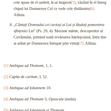
cele spuse de el umbrit, le-ai limpezit
[5]
, văzând în el întreg
chipul lui Dumnezeu Cel ce vede cele dinlăuntru
[6]
.
Aliluia.
„
Cântați Domnului cei cuvioși ai Lui și lăudați pomenirea
sfințeniei Lui
” (Ps. 29, 4). Maxime mărite, descoperitor al
Cuvântului, primind toată revărsarea înțelepciunii, întru tine
ai arătat pe Dumnezeu întrupat prin virtuți
[7]
.
Aliluia.
[1]
Ambigua ad Thomam,
1, 1.
[2]
Capita de caritate
, I, 52.
[3]
Ambigua ad Iohannem
10.
[4]
Ambigua ad Thomam
5;
Opuscula
(multa)
[5]
Ambigua ad Iohannem et Thomam.