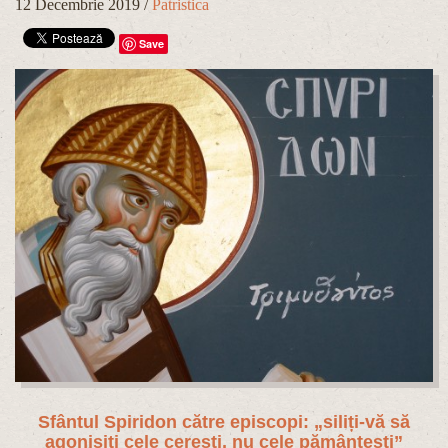
12 Decembrie 2019
/
Patristica
Save
Sfântul Spiridon către episcopi: „siliți-vă să
agonisiți cele cerești, nu cele pământești”