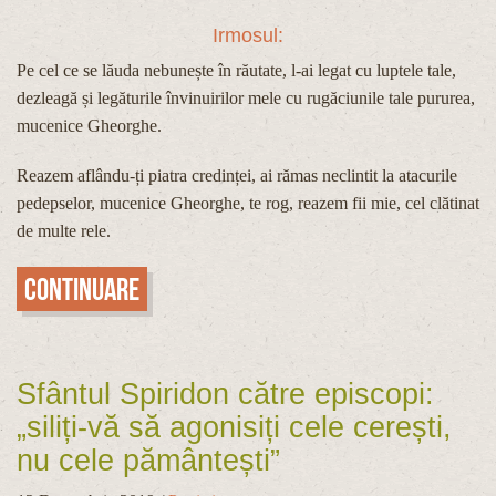
Irmosul:
Pe cel ce se lăuda nebunește în răutate, l-ai legat cu luptele tale,
dezleagă și legăturile învinuirilor mele cu rugăciunile tale pururea,
mucenice Gheorghe.
Reazem aflându-ți piatra credinței, ai rămas neclintit la atacurile
pedepselor, mucenice Gheorghe, te rog, reazem fii mie, cel clătinat
de multe rele.
Continuare
Sfântul Spiridon către episcopi:
„siliți-vă să agonisiți cele cerești,
nu cele pământești”