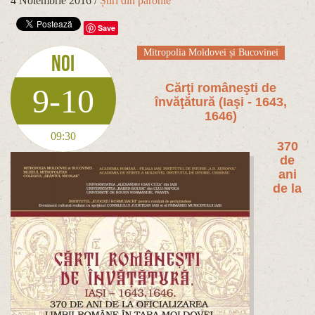
4 Noiembrie 2016
/
Știri din parohie
Save
Mitropolia Moldovei și Bucovinei
Noi
Cărţi româneşti de
9-10
învăţătură (Iaşi - 1643,
1646)
09:30
370
de
ani
de la