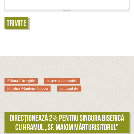
Trimite
Sfânta Liturghie
nașterea domnului
Parohia Munteni-Copou
comunitate
Direcționează 2% pentru singura biserică
cu hramul „Sf. Maxim Mărturisitorul”