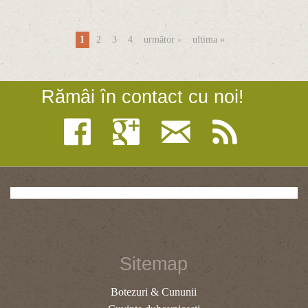
Pagini
1
2
3
4
următor ›
ultima »
Rămâi în contact cu noi!
Sitemap
Botezuri & Cununii