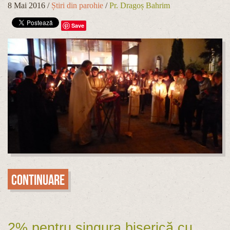
8 Mai 2016
/
Știri din parohie
/
Pr. Dragoș Bahrim
Save
Continuare
2% pentru singura biserică cu