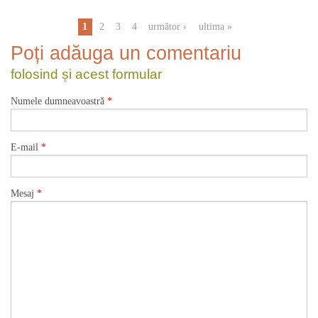
Pagini
1
2
3
4
următor ›
ultima »
Poți adăuga un comentariu
folosind și acest formular
Numele dumneavoastră
*
E-mail
*
Mesaj
*