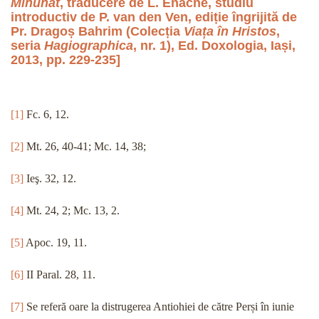
Minunat
, traducere de L. Enache, studiu
introductiv de P. van den Ven, ediție îngrijită de
Pr. Dragoș Bahrim (Colecția
Viața în Hristos
,
seria
Hagiographica
, nr. 1), Ed. Doxologia, Iași,
2013, pp. 229-235
]
[1]
Fc. 6, 12.
[2]
Mt. 26, 40-41; Mc. 14, 38;
[3]
Ieş. 32, 12.
[4]
Mt. 24, 2; Mc. 13, 2.
[5]
Apoc. 19, 11.
[6]
II Paral. 28, 11.
[7]
Se referă oare la distrugerea Antiohiei de către Perși în iunie