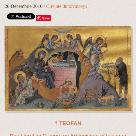
26 Decembrie 2016
/
Cuvinte duhovnicești
Save
† TEOFAN