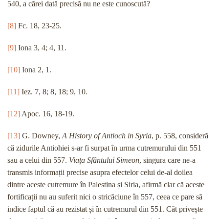
540, a cărei dată precisă nu ne este cunoscută?
[8]
Fc. 18, 23-25.
[9]
Iona 3, 4; 4, 11.
[10]
Iona 2, 1.
[11]
Iez. 7, 8; 8, 18; 9, 10.
[12]
Apoc. 16, 18-19.
[13]
G. Downey,
A History of Antioch in Syria
, p. 558, consideră
că zidurile Antiohiei s-ar fi surpat în urma cutremurului din 551
sau a celui din 557.
Viața Sfântului Simeon
, singura care ne-a
transmis informații precise asupra efectelor celui de-al doilea
dintre aceste cutremure în Palestina și Siria, afirmă clar că aceste
fortificații nu au suferit nici o stricăciune în 557, ceea ce pare să
indice faptul că au rezistat și în cutremurul din 551. Cât privește