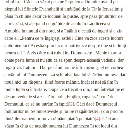
robul Lui. Căci s-a văzut pe sine în puterea Duhului având pe
pieptul lui Sfintele Evanghelii și umblând de la Tir la Ierusalim și
până în chiliile celor ce locuiau în pustie, spre paza ținuturilor de
la miazăzi, și alergând cu grăbire de acolo în Laodiceea și
Antiohia în ținutul din nord, și a întâlnit o ceată de îngeri și a zis
către el: „Pentru ce te îngrijești astfel? Cine va zice aceste lucruri
antiohienilor? Aceștia spun lucruri potrivnice despre tine și tu lupți
pentru ei?”. A zis către noi robul lui Dumnezeu: „Mânie mare se
abate peste lume și nu știu ce să spun despre această vedenie, dar
rugați-vă, fraților”. Dar pe când noi ne înfricoșam și el ne vorbea
cuvântul lui Dumnezeu, s-a schimbat fața lui și tăcând nu ne-a dat
nouă nici un răspuns, fiind foarte mâhnit, încât și noi să fim în
multă luptă și întristare. După ce a trecut o oră, l-am întrebat pe el
despre vedenie și a zis către noi: „Fraţilor, rugați-vă, cu tărie
Domnului, ca să nu intrăm în ispită
[2]
. Căci dacă Dumnezeul
îndurărilor nu Se milostivește și nu Se răzgândește
[3]
din pricina
răutăților oamenilor nu va rămâne piatră pe piatră
[4]
. Căci am
văzut în chip de negrăit puterea lui Dumnezeu în tot locul din