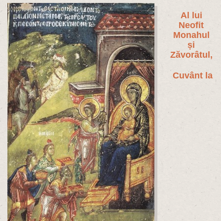
Al lui
Neofit
Monahul
și
Zăvorâtul,
Cuvânt la