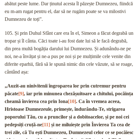
abătut peste lume. Dar ținutul acesta îl păzește Dumnezeu, fiindcă
eu m-am rugat pentru el, dar să ne rugăm poate se va milostivi
Dumnezeu de toți”.
105. Și prin Duhul Sfânt care era în el, Simeon a făcut degrabă un
tropar și îl cânta. Căci toate i-au fost date lui să le facă degrabă,
din prea multă bogăția darului lui Dumnezeu. Și adunându-ne pe
noi, ne-a învățat și ne-a pus pe noi și pe mulțimile cele venite din
diferite eparhii, fără să le spună nimic din cele văzute, să se roage,
cântând așa:
„Auzit-au ninivitenii îngroparea lor prin cutremur pentru
păcate
[9]
, iar prin minunea chezășuitoare a chitului, pocăința
cheamă învierea cea prin Iona
[10]
. Ca în vremea aceea,
Hristoase Dumnezeule, primește, îndurându-Te, strigarea
poporului Tău, cu a pruncilor și a dobitoacelor, și pe noi cei
pedepsiți cruță-ne
[11]
și ne miluiește prin Învierea Ta cea de
trei zile, că Tu ești Dumnezeu, Dumnezeul celor ce se pocăiesc