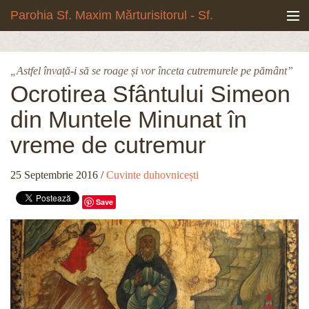
Mergi la conţinutul principal
Parohia Sf. Maxim Mărturisitorul - Sf.
Grigore Palama, Copou - Iași
Noua biserică
„Astfel învață-i să se roage și vor înceta cutremurele pe pământ”
Botezuri & Cununii
Ocrotirea Sfântului Simeon
din Muntele Minunat în
Teologie & Cuvinte duhovnicești
vreme de cutremur
Fotografii
25 Septembrie 2016
/
Cuvinte duhovnicești
Preotul paroh
Save
Program liturgic
Despre noi
Contact