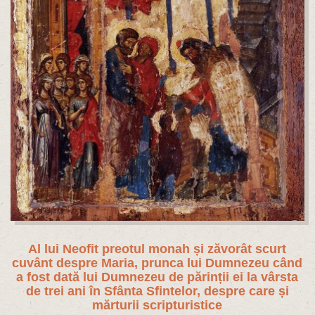
Al lui Neofit preotul monah și zăvorât scurt
cuvânt despre Maria, prunca lui Dumnezeu când
a fost dată lui Dumnezeu de părinții ei la vârsta
de trei ani în Sfânta Sfintelor, despre care și
mărturii scripturistice