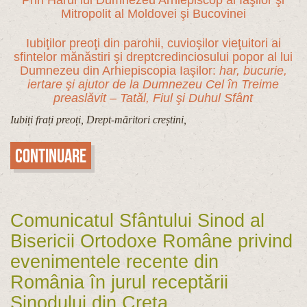
Prin Harul lui Dumnezeu Arhiepiscop al Iaşilor şi
Mitropolit al Moldovei şi Bucovinei
Iubiţilor preoţi din parohii, cuvioşilor vieţuitori ai
sfintelor mănăstiri şi dreptcredinciosului popor al lui
Dumnezeu din Arhiepiscopia Iaşilor:
har, bucurie,
iertare şi ajutor de la Dumnezeu Cel în Treime
preaslăvit – Tatăl, Fiul şi Duhul Sfânt
Iubiți frați preoți, Drept-măritori creștini,
Continuare
Comunicatul Sfântului Sinod al
Bisericii Ortodoxe Române privind
evenimentele recente din
România în jurul receptării
Sinodului din Creta