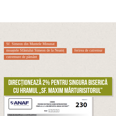
Sf. Simeon din Muntele Minunat
moaștele Sfântului Simeon de la Neamț
ferirea de cutremur
cutremure de pământ
Direcționează 2% pentru singura biserică
cu hramul „Sf. Maxim Mărturisitorul”