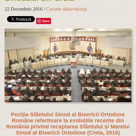
22 Decembrie 2016
/
Cuvinte duhovnicești
Save
Poziția Sfântului Sinod al Bisericii Ortodoxe
Române referitoare la evoluțiile recente din
România privind receptarea Sfântului și Marelui
Sinod al Bisericii Ortodoxe (Creta, 2016)