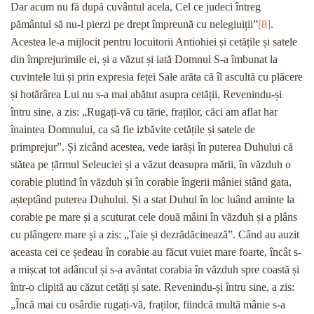
Dar acum nu fă după cuvântul acela, Cel ce judeci întreg
pământul să nu-l pierzi pe drept împreună cu nelegiuiții”
[8]
.
Acestea le-a mijlocit pentru locuitorii Antiohiei și cetățile și satele
din împrejurimile ei, și a văzut și iată Domnul S-a îmbunat la
cuvintele lui și prin expresia feței Sale arăta că îl ascultă cu plăcere
și hotărârea Lui nu s-a mai abătut asupra cetății. Revenindu-și
întru sine, a zis: „Rugați-vă cu tărie, fraților, căci am aflat har
înaintea Domnului, ca să fie izbăvite cetățile și satele de
primprejur”. Și zicând acestea, vede iarăși în puterea Duhului că
stătea pe țărmul Seleuciei și a văzut deasupra mării, în văzduh o
corabie plutind în văzduh și în corabie îngerii mâniei stând gata,
așteptând puterea Duhului. Și a stat Duhul în loc luând aminte la
corabie pe mare și a scuturat cele două mâini în văzduh și a plâns
cu plângere mare și a zis: „Taie și dezrădăcinează”. Când au auzit
aceasta cei ce ședeau în corabie au făcut vuiet mare foarte, încât s-
a mișcat tot adâncul și s-a avântat corabia în văzduh spre coastă și
într-o clipită au căzut cetăți și sate. Revenindu-și întru sine, a zis:
„Încă mai cu osârdie rugați-vă, fraților, fiindcă multă mânie s-a