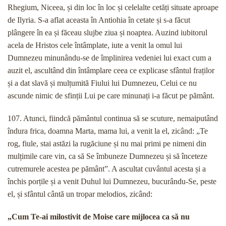
Rhegium, Niceea, și din loc în loc și celelalte cetăți situate aproape
de Ilyria. S-a aflat aceasta în Antiohia în cetate și s-a făcut
plângere în ea și făceau slujbe ziua și noaptea. Auzind iubitorul
acela de Hristos cele întâmplate, iute a venit la omul lui
Dumnezeu minunându-se de împlinirea vedeniei lui exact cum a
auzit el, ascultând din întâmplare ceea ce explicase sfântul fraților
și a dat slavă și mulțumită Fiului lui Dumnezeu, Celui ce nu
ascunde nimic de sfinții Lui pe care minunați i-a făcut pe pământ.
107. Atunci, fiindcă pământul continua să se scuture, nemaiputând
îndura frica, doamna Marta, mama lui, a venit la el, zicând: „Te
rog, fiule, stai astăzi la rugăciune și nu mai primi pe nimeni din
mulțimile care vin, ca să Se îmbuneze Dumnezeu și să înceteze
cutremurele acestea pe pământ”. A ascultat cuvântul acesta și a
închis porțile și a venit Duhul lui Dumnezeu, bucurându-Se, peste
el, și sfântul cântă un tropar melodios, zicând:
„Cum Te-ai milostivit de Moise care mijlocea ca să nu