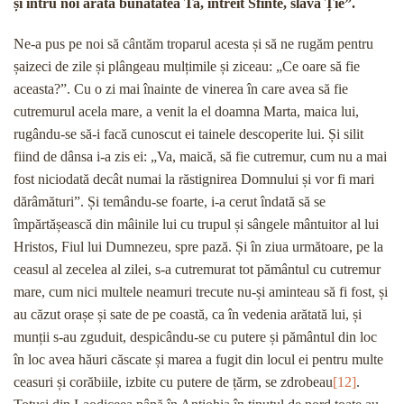
și întru noi arată bunătatea Ta, întreit Sfinte, slavă Ție”.
Ne-a pus pe noi să cântăm troparul acesta și să ne rugăm pentru
șaizeci de zile și plângeau mulțimile și ziceau: „Ce oare să fie
aceasta?”. Cu o zi mai înainte de vinerea în care avea să fie
cutremurul acela mare, a venit la el doamna Marta, maica lui,
rugându-se să-i facă cunoscut ei tainele descoperite lui. Și silit
fiind de dânsa i-a zis ei: „Va, maică, să fie cutremur, cum nu a mai
fost niciodată decât numai la răstignirea Domnului și vor fi mari
dărâmături”. Și temându-se foarte, i-a cerut îndată să se
împărtășească din mâinile lui cu trupul și sângele mântuitor al lui
Hristos, Fiul lui Dumnezeu, spre pază. Și în ziua următoare, pe la
ceasul al zecelea al zilei, s-a cutremurat tot pământul cu cutremur
mare, cum nici multele neamuri trecute nu-și aminteau să fi fost, și
au căzut orașe și sate de pe coastă, ca în vedenia arătată lui, și
munții s-au zguduit, despicându-se cu putere și pământul din loc
în loc avea hăuri căscate și marea a fugit din locul ei pentru multe
ceasuri și corăbiile, izbite cu putere de țărm, se zdrobeau
[12]
.