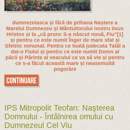
dumnezeiasca și fără de prihana Naștere a
Marelui Dumnezeu și Mântuitorului nostru Iisus
Hristos și la „că prunc S-a născut nouă, Fiu”
[1]
și pentru ce este numit Înger de mare sfat și
Sfetnic minunat. Pentru ce toată judecata Tatăl a
dat-o Fiului și pentru ce este numit Domn al
păcii și Părinte al veacului ce va să vie și pentru
ce s-a făcut această mare și neasemuită
pogorâre
Continuare
IPS Mitropolit Teofan: Naşterea
Domnului - Întâlnirea omului cu
Dumnezeul Cel Viu