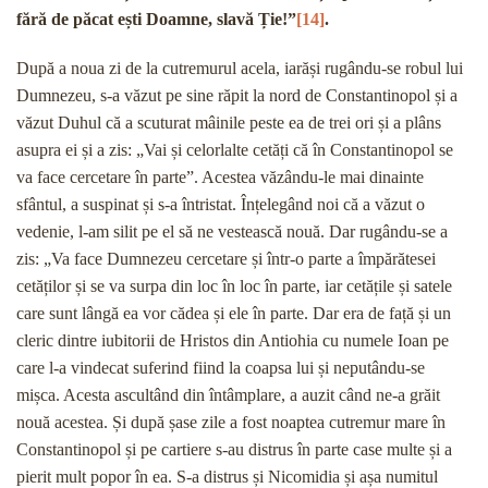
fără de păcat ești Doamne, slavă Ție!”
[14]
.
După a noua zi de la cutremurul acela, iarăși rugându-se robul lui
Dumnezeu, s-a văzut pe sine răpit la nord de Constantinopol și a
văzut Duhul că a scuturat mâinile peste ea de trei ori și a plâns
asupra ei și a zis: „Vai și celorlalte cetăți că în Constantinopol se
va face cercetare în parte”. Acestea văzându-le mai dinainte
sfântul, a suspinat și s-a întristat. Înțelegând noi că a văzut o
vedenie, l-am silit pe el să ne vestească nouă. Dar rugându-se a
zis: „Va face Dumnezeu cercetare și într-o parte a împărătesei
cetăților și se va surpa din loc în loc în parte, iar cetățile și satele
care sunt lângă ea vor cădea și ele în parte. Dar era de față și un
cleric dintre iubitorii de Hristos din Antiohia cu numele Ioan pe
care l-a vindecat suferind fiind la coapsa lui și neputându-se
mișca. Acesta ascultând din întâmplare, a auzit când ne-a grăit
nouă acestea. Și după șase zile a fost noaptea cutremur mare în
Constantinopol și pe cartiere s-au distrus în parte case multe și a
pierit mult popor în ea. S-a distrus și Nicomidia și așa numitul