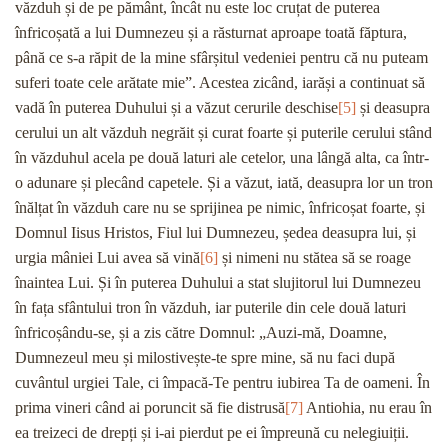
văzduh și de pe pământ, încât nu este loc cruțat de puterea
înfricoșată a lui Dumnezeu și a răsturnat aproape toată făptura,
până ce s-a răpit de la mine sfârșitul vedeniei pentru că nu puteam
suferi toate cele arătate mie”. Acestea zicând, iarăși a continuat să
vadă în puterea Duhului și a văzut cerurile deschise
[5]
și deasupra
cerului un alt văzduh negrăit și curat foarte și puterile cerului stând
în văzduhul acela pe două laturi ale cetelor, una lângă alta, ca într-
o adunare și plecând capetele. Și a văzut, iată, deasupra lor un tron
înălțat în văzduh care nu se sprijinea pe nimic, înfricoșat foarte, și
Domnul Iisus Hristos, Fiul lui Dumnezeu, ședea deasupra lui, și
urgia mâniei Lui avea să vină
[6]
și nimeni nu stătea să se roage
înaintea Lui. Și în puterea Duhului a stat slujitorul lui Dumnezeu
în fața sfântului tron în văzduh, iar puterile din cele două laturi
înfricoșându-se, și a zis către Domnul: „Auzi-mă, Doamne,
Dumnezeul meu și milostivește-te spre mine, să nu faci după
cuvântul urgiei Tale, ci împacă-Te pentru iubirea Ta de oameni. În
prima vineri când ai poruncit să fie distrusă
[7]
Antiohia, nu erau în
ea treizeci de drepți și i-ai pierdut pe ei împreună cu nelegiuiții.