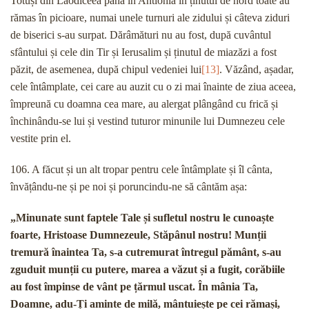
Totuși din Laodiceea până în Antiohia în ținutul de nord toate au
rămas în picioare, numai unele turnuri ale zidului și câteva ziduri
de biserici s-au surpat. Dărâmături nu au fost, după cuvântul
sfântului și cele din Tir și Ierusalim și ținutul de miazăzi a fost
păzit, de asemenea, după chipul vedeniei lui
[13]
. Văzând, așadar,
cele întâmplate, cei care au auzit cu o zi mai înainte de ziua aceea,
împreună cu doamna cea mare, au alergat plângând cu frică și
închinându-se lui și vestind tuturor minunile lui Dumnezeu cele
vestite prin el.
106. A făcut și un alt tropar pentru cele întâmplate și îl cânta,
învățându-ne și pe noi și poruncindu-ne să cântăm așa:
„Minunate sunt faptele Tale și sufletul nostru le cunoaște
foarte, Hristoase Dumnezeule, Stăpânul nostru! Munții
tremură înaintea Ta, s-a cutremurat întregul pământ, s-au
zguduit munții cu putere, marea a văzut și a fugit, corăbiile
au fost împinse de vânt pe țărmul uscat. În mânia Ta,
Doamne, adu-Ți aminte de milă, mântuiește pe cei rămași,