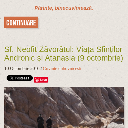
Părinte, binecuvintează,
Continuare
Sf. Neofit Zăvorâtul: Viața Sfinților
Andronic și Atanasia (9 octombrie)
10 Octombrie 2016
/
Cuvinte duhovnicești
Save