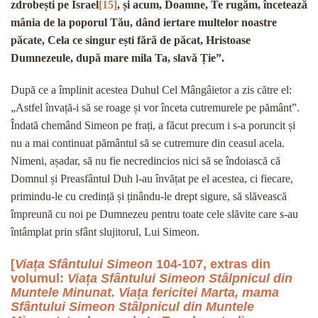
zdrobești pe Israel
[15]
, și acum, Doamne, Te rugăm, încetează
mânia de la poporul Tău, dând iertare multelor noastre
păcate, Cela ce singur ești fără de păcat, Hristoase
Dumnezeule, după mare mila Ta, slavă Ție”.
După ce a împlinit acestea Duhul Cel Mângâietor a zis către el:
„Astfel învață-i să se roage și vor înceta cutremurele pe pământ”.
Îndată chemând Simeon pe frați, a făcut precum i s-a poruncit și
nu a mai continuat pământul să se cutremure din ceasul acela.
Nimeni, așadar, să nu fie necredincios nici să se îndoiască că
Domnul și Preasfântul Duh l-au învățat pe el acestea, ci fiecare,
primindu-le cu credință și ținându-le drept sigure, să slăvească
împreună cu noi pe Dumnezeu pentru toate cele slăvite care s-au
întâmplat prin sfânt slujitorul, Lui Simeon.
[
Viața Sfântului Simeon
104-107, extras din
volumul:
Viața Sfântului Simeon Stâlpnicul din
Muntele Minunat. Viața fericitei Marta, mama
Sfântului Simeon Stâlpnicul din Muntele