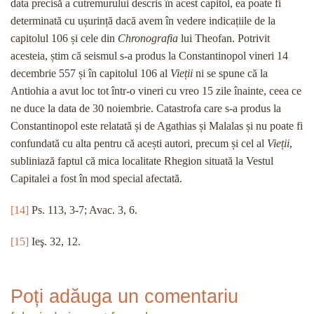
data precisă a cutremurului descris în acest capitol, ea poate fi
determinată cu ușurință dacă avem în vedere indicațiile de la
capitolul 106 și cele din
Chronografia
lui Theofan. Potrivit
acesteia, știm că seismul s-a produs la Constantinopol vineri 14
decembrie 557 și în capitolul 106 al
Vieții
ni se spune că la
Antiohia a avut loc tot într-o vineri cu vreo 15 zile înainte, ceea ce
ne duce la data de 30 noiembrie. Catastrofa care s-a produs la
Constantinopol este relatată și de Agathias și Malalas și nu poate fi
confundată cu alta pentru că acești autori, precum și cel al
Vieții
,
subliniază faptul că mica localitate Rhegion situată la Vestul
Capitalei a fost în mod special afectată.
[14]
Ps. 113, 3-7; Avac. 3, 6.
[15]
Ieş. 32, 12.
Poți adăuga un comentariu