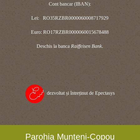
Cont bancar (IBAN):
Lei: RO35RZBR0000060008717929
Euro: RO17RZBR0000060015678488
Deschis la banca
Raiffeisen Bank
.
dezvoltat și întreținut de Epectasys
Parohia Munteni-Copou