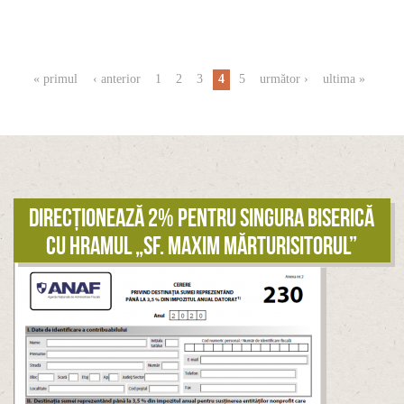
Pagini
« primul
‹ anterior
1
2
3
4
5
următor ›
ultima »
Direcționează 2% pentru singura biserică
cu hramul „Sf. Maxim Mărturisitorul”