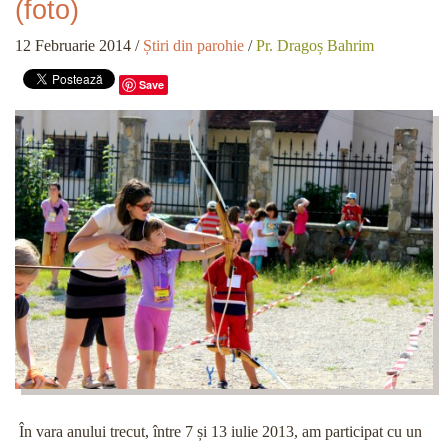
(foto)
12 Februarie 2014
/
Știri din parohie
/
Pr. Dragoș Bahrim
Save
În vara anului trecut, între 7 și 13 iulie 2013, am participat cu un