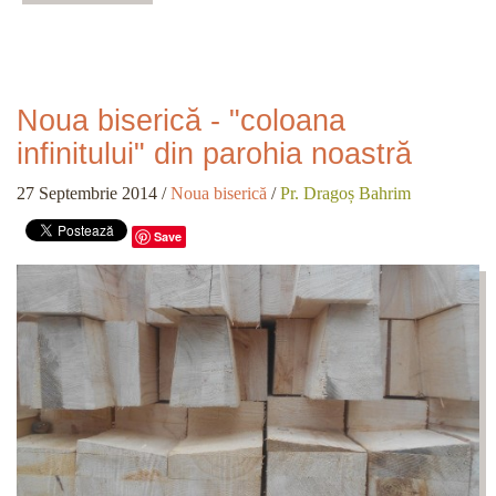
Noua biserică - "coloana
infinitului" din parohia noastră
27 Septembrie 2014
/
Noua biserică
/
Pr. Dragoș Bahrim
Save