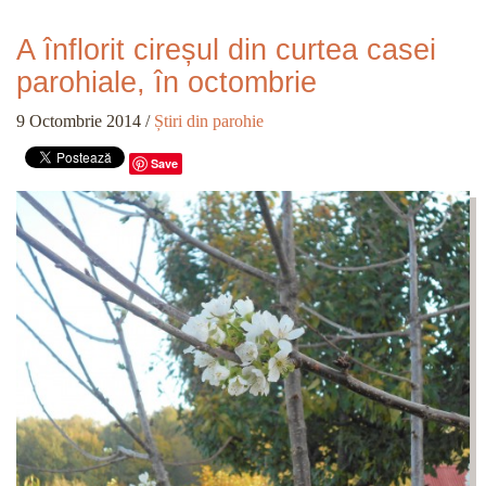
A înflorit cireșul din curtea casei
parohiale, în octombrie
9 Octombrie 2014
/
Știri din parohie
Save