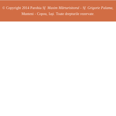
© Copyright 2014 Parohia
Sf. Maxim Mărturisitorul - Sf. Grigorie Palama
,
Munteni - Copou, Iași. Toate drepturile rezervate.