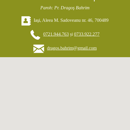
Paroh: Pr. Dragoş Bahrim
Iaşi, Aleea M. Sadoveanu nr. 46, 700489
0721.944.763
și
0733.922.277
dragos.bahrim@gmail.com