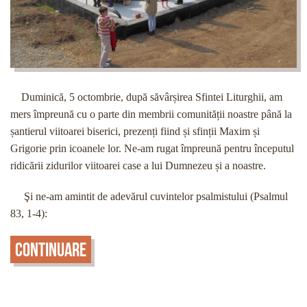
Duminică, 5 octombrie, după săvârșirea Sfintei Liturghii, am
mers împreună cu o parte din membrii comunității noastre până la
șantierul viitoarei biserici, prezenți fiind și sfinții Maxim și
Grigorie prin icoanele lor. Ne-am rugat împreună pentru începutul
ridicării zidurilor viitoarei case a lui Dumnezeu și a noastre.
Şi ne-am amintit de adevărul cuvintelor psalmistului (Psalmul
83, 1-4):
Continuare