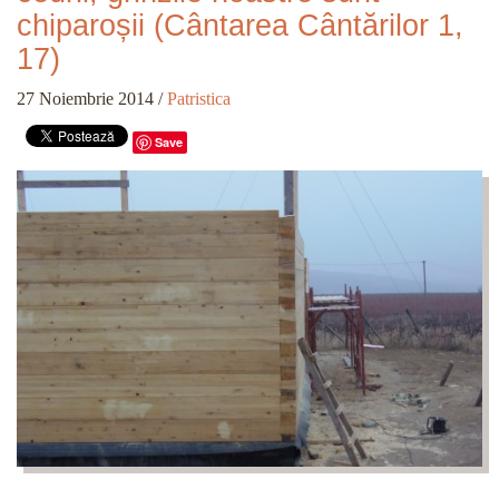
chiparoșii (Cântarea Cântărilor 1,
17)
27 Noiembrie 2014
/
Patristica
Save