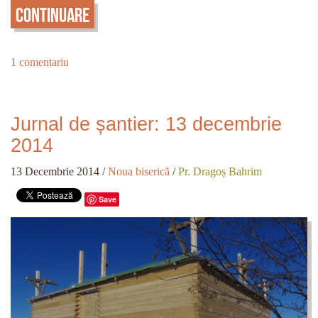
Continuare
1 comentariu
Jurnal de șantier: 13 decembrie
2014
13 Decembrie 2014
/
Noua biserică
/
Pr. Dragoș Bahrim
Save