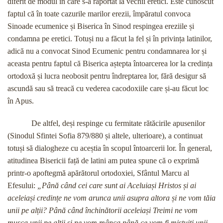
diferit de modul în care s-a raportat la vechii eretici. Este cunoscut
faptul că în toate cazurile marilor erezii, împăratul convoca
Sinoade ecumenice și Biserica în Sinod respingea ereziile și
condamna pe eretici. Totuși nu a făcut la fel și în privința latinilor,
adică nu a convocat Sinod Ecumenic pentru condamnarea lor și
aceasta pentru faptul că Biserica aștepta întoarcerea lor la credința
ortodoxă și lucra neobosit pentru îndreptarea lor, fără desigur să
ascundă sau să treacă cu vederea cacodoxiile care și-au făcut loc
în Apus.
De altfel, deși respinge cu fermitate rătăcirile apusenilor
(Sinodul Sfintei Sofia 879/880 și altele, ulterioare), a continuat
totuși să dialogheze cu aceștia în scopul întoarcerii lor. În general,
atitudinea Bisericii față de latini am putea spune că o exprimă
printr-o apoftegmă apărătorul ortodoxiei, Sfântul Marcu al
Efesului:
„Până când cei care sunt ai Aceluiași Hristos și ai
aceleiași credințe ne vom arunca unii asupra altora și ne vom tăia
unii pe alții? Până când închinătorii aceleiași Treimi ne vom
mușca unii pe alții și ne vom mânca până ce vom fi mistuiți unii