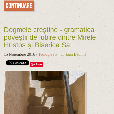
Continuare
Dogmele creștine - gramatica
poveștii de iubire dintre Mirele
Hristos și Biserica Sa
15 Noiembrie 2016
/
Teologie
/
Pr. dr. Ioan Bădiliță
Save