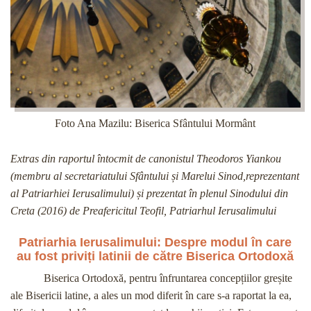
Foto Ana Mazilu: Biserica Sfântului Mormânt
Extras din raportul întocmit de canonistul Theodoros Yiankou
(membru al secretariatului Sfântului și Marelui Sinod,reprezentant
al Patriarhiei Ierusalimului) și prezentat în plenul Sinodului din
Creta (2016) de Preafericitul Teofil, Patriarhul Ierusalimului
Patriarhia Ierusalimului: Despre modul în care
au fost priviți latinii de către Biserica Ortodoxă
Biserica Ortodoxă, pentru înfruntarea concepțiilor greșite
ale Bisericii latine, a ales un mod diferit în care s-a raportat la ea,