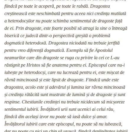
fiindcă pe toate le acoperă, pe toate le rabdă. Dragostea
creștinească este neschimbată pentru aceea nici credința mutilată
a heterodocșilor nu poate schimba sentimentul de dragoste față
de ei. Prin dragoste, este foarte posibil să atragi la sine o întreagă
biserică ce judecă dintr-o perspectivă greșită o problemă
dogmatică heterodoxă. Dragostea niciodată nu trebuie jertfită
pentru vreo diferență dogmatică. Exemplu să fie Apostolul
neamurilor care din dragoste se ruga cu privire la cei ce L-au
răstignit pe Hristos să fie anatema pentru ei. Episcopul care nu-i
iubește pe heterodocși, care nu lucrează pentru ei, este mișcat de
râvnă mincinoasă și este lipsit de dragoste. Fiindcă unde este
dragostea, acolo este și adevărul și lumina iar râvna mincinoasă
și credința rătăcită sunt mustrate de lumină și de dragoste și sunt
respinse. Chestiunile credinței nu trebuie nicidecum să micșoreze
sentimentul iubirii. Învățătorii urii sunt ucenici ai celui rău,
fiindcă din același izvor nu poate să iasă dulce și amar.
Învățătorul iubirii care este episcopul, nu poate să nu iubească,
dar nu poate cu nici un chip să urască, fiindcă deplinătatea iubirii