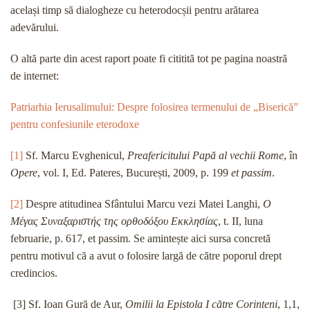
același timp să dialogheze cu heterodocșii pentru arătarea
adevărului.
O altă parte din acest raport poate fi cititită tot pe pagina noastră
de internet:
Patriarhia Ierusalimului: Despre folosirea termenului de „Biserică”
pentru confesiunile eterodoxe
[1]
Sf. Marcu Evghenicul,
Preafericitului Papă al vechii Rome
, în
Opere
, vol. I, Ed. Pateres, București, 2009, p. 199
et passim
.
[2]
Despre atitudinea Sfântului Marcu vezi Matei Langhi,
Ο
Μέγας Συναξαριστής της ορθοδόξου Εκκλησίας
, t. II, luna
februarie, p. 617, et passim. Se amintește aici sursa concretă
pentru motivul că a avut o folosire largă de către poporul drept
credincios.
[3] Sf. Ioan Gură de Aur,
Omilii la Epistola I către Corinteni
, 1,1,