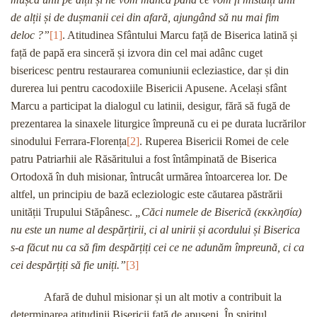
de alții și de dușmanii cei din afară, ajungând să nu mai fim
deloc ?”
[1]
. Atitudinea Sfântului Marcu față de Biserica latină și
față de papă era sinceră și izvora din cel mai adânc cuget
bisericesc pentru restaurarea comuniunii ecleziastice, dar și din
durerea lui pentru cacodoxiile Bisericii Apusene. Același sfânt
Marcu a participat la dialogul cu latinii, desigur, fără să fugă de
prezentarea la sinaxele liturgice împreună cu ei pe durata lucrărilor
sinodului Ferrara-Florența
[2]
. Ruperea Bisericii Romei de cele
patru Patriarhii ale Răsăritului a fost întâmpinată de Biserica
Ortodoxă în duh misionar, întrucât urmărea întoarcerea lor. De
altfel, un principiu de bază ecleziologic este căutarea păstrării
unității Trupului Stăpânesc.
„Căci numele de Biserică (
εκκλησία
)
nu este un nume al despărțirii, ci al unirii și acordului și Biserica
s-a făcut nu ca să fim despărțiți cei ce ne adunăm împreună, ci ca
cei despărțiți să fie uniți.”
[3]
Afară de duhul misionar și un alt motiv a contribuit la
determinarea atitudinii Bisericii față de apuseni. În spiritul