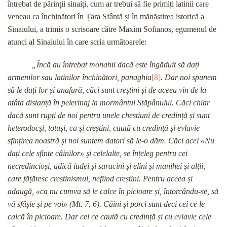
întrebat de părinții sinaiți, cum ar trebui să fie primiți latinii care
veneau ca închinători în Țara Sfântă și în mănăstirea istorică a
Sinaiului, a trimis o scrisoare către Maxim Sofianos, egumenul de
atunci al Sinaiului în care scria următoarele:
„Încă au întrebat monahii dacă este îngăduit să dați
armenilor sau latinilor închinători, panaghia
[8]
. Dar noi spunem
să le dați lor și anafură, căci sunt creștini și de aceea vin de la
atâta distanță în pelerinaj la mormântul Stăpânului. Căci chiar
dacă sunt rupți de noi pentru unele chestiuni de credință și sunt
heterodocși, totuși, ca și creștini, caută cu credință și evlavie
sfințirea noastră și noi suntem datori să le-o dăm. Căci acel «Nu
dați cele sfinte câinilor» și celelalte, se înțeleg pentru cei
necredincioși, adică iudei și saracini și elini și manihei și alții,
care fățăresc creștinismul, nefiind creștini. Pentru aceea și
adaugă, «ca nu cumva să le calce în picioare și, întorcându-se, să
vă sfâșie și pe voi» (Mt. 7, 6). Câini și porci sunt deci cei ce le
calcă în picioare. Dar cei ce caută cu credință și cu evlavie cele