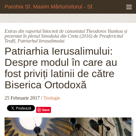
Mergi la conţinutul principal
Parohia Sf. Maxim Mărturisitorul - Sf.
Grigore Palama, Copou - Iași
Noua biserică
Extras din raportul întocmit de canonistul Theodoros Yiankou și
prezentat în plenul Sinodului din Creta (2016) de Preafericitul
Botezuri & Cununii
Teofil, Patriarhul Ierusalimului
Patriarhia Ierusalimului:
Teologie & Cuvinte duhovnicești
Despre modul în care au
Fotografii
fost priviți latinii de către
Biserica Ortodoxă
Preotul paroh
25 Februarie 2017
/
Teologie
Program liturgic
Save
Despre noi
Contact