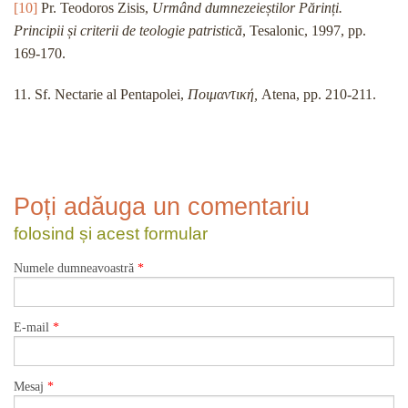
[10]
Pr. Teodoros Zisis,
Urmând dumnezeieștilor Părinți.
Principii și criterii de teologie patristică
, Tesalonic, 1997, pp.
169-170.
11. Sf. Nectarie al Pentapolei,
Ποιμαντική,
Atena, pp. 210-211.
Poți adăuga un comentariu
folosind și acest formular
Numele dumneavoastră
*
E-mail
*
Mesaj
*