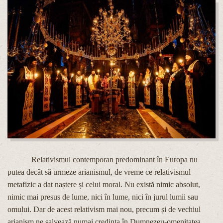
Relativismul contemporan predominant în Europa nu
putea decât să urmeze arianismul, de vreme ce relativismul
metafizic a dat naștere și celui moral. Nu există nimic absolut,
nimic mai presus de lume, nici în lume, nici în jurul lumii sau
omului. Dar de acest relativism mai nou, precum și de vechiul
arianism ne salvează numai credința în Dumnezeu-omenitatea