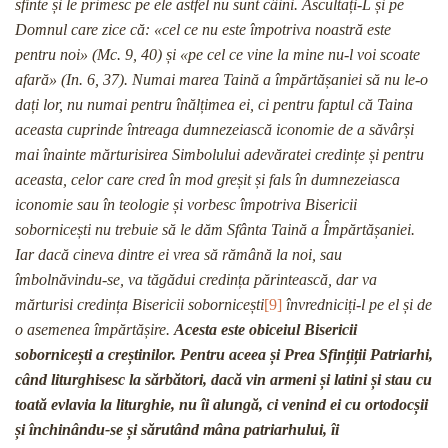
sfinte și le primesc pe ele astfel nu sunt câini. Ascultați-L și pe
Domnul care zice că: «cel ce nu este împotriva noastră este
pentru noi» (Mc. 9, 40) și «pe cel ce vine la mine nu-l voi scoate
afară» (In. 6, 37). Numai marea Taină a împărtășaniei să nu le-o
dați lor, nu numai pentru înălțimea ei, ci pentru faptul că Taina
aceasta cuprinde întreaga dumnezeiască iconomie de a săvârși
mai înainte mărturisirea Simbolului adevăratei credințe și pentru
aceasta, celor care cred în mod greșit și fals în dumnezeiasca
iconomie sau în teologie și vorbesc împotriva Bisericii
sobornicești nu trebuie să le dăm Sfânta Taină a Împărtășaniei.
Iar dacă cineva dintre ei vrea să rămână la noi, sau
îmbolnăvindu-se, va tăgădui credința părintească, dar va
mărturisi credința Bisericii sobornicești
[9]
învredniciți-l pe el și de
o asemenea împărtășire.
Acesta este obiceiul Bisericii
sobornicești a creștinilor.
Pentru aceea și Prea Sfințiții Patriarhi,
când liturghisesc la sărbători, dacă vin armeni și latini și stau cu
toată evlavia la liturghie, nu îi alungă, ci venind ei cu ortodocșii
și închinându-se și sărutând mâna patriarhului, îi