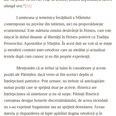
alungă ura.
”
[11]
Luminoasa și temeinica învățătură a Sfântului
contemporan nu provine din iubirism, nici nu propovăduiește
ecumenismul. Este mărturia omului desăvârșit în Hristos, care este
mișcat în duhul dinamic al libertății în Hristos potrivit cu Tradiția
Proorocilor, Apostolilor și Sfinților. În acest duh au voit să se miște
și membrii comisiei inter-ortodoxe care au meditat și actualizat
textele după cum cunosc și eu din proprie experiență.
Menționăm că ar trebui să luăm în considerare și aceste
poziții ale Părinților, dacă vrem să fim ucenici deplin ai
înțelepciunii patristice. Prin urmare, nu trebuie să antologizăm
numai poziții care se sprijină doar pe acrivie. Biserica are
înțelepciunea să sintetizeze și nu să surpe. Părinții Bisericii
cunoșteau desigur hotarele discernământului, de aceea niciodată
nu s-au exprimat fragmentar sau au sprijinit demolarea. Aveau
datoria și răspunderea să lupte apărând dogma ortodoxă și în