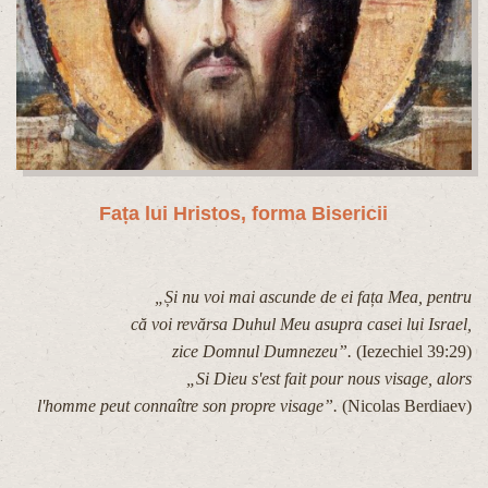
Fa
ța lui Hristos, forma Bisericii
„Și nu voi mai ascunde de ei fața Mea, pentru
că voi revărsa Duhul Meu asupra casei lui Israel,
zice Domnul Dumnezeu”.
(Iezechiel 39:29)
„Si Dieu s'est fait pour nous visage, alors
l'homme peut connaître son propre visage”.
(Nicolas Berdiaev)