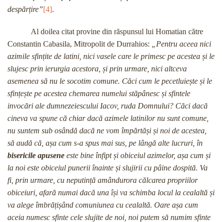
despărțire”
[4]
.
Al doilea citat provine din răspunsul lui Homatian către
Constantin Cabasila, Mitropolit de Durrahios:
„Pentru aceea nici
azimile sfințite de latini, nici vasele care le primesc pe acestea și le
slujesc prin ierurgia acestora, și prin urmare, nici altceva
asemenea să nu le socotim comune. Căci cum le pecetluiește și le
sfințește pe acestea chemarea numelui stăpânesc și sfintele
invocări ale dumnezeiescului Iacov, ruda Domnului? Căci dacă
cineva va spune că chiar dacă azimele latinilor nu sunt comune,
nu suntem sub osândă dacă ne vom împărtăși și noi de acestea,
să audă că, așa cum s-a spus mai sus, pe lângă alte lucruri, în
bisericile apusene
este bine înfipt și obiceiul azimelor, așa cum și
la noi este obiceiul punerii înainte
și slujirii cu pâine dospită. Va
fi, prin urmare, cu neputință amândurora călcarea propriilor
obiceiuri, afară numai dacă una își va schimba locul la cealaltă și
va alege îmbrățișând comuniunea cu cealaltă. Oare așa cum
aceia numesc sfinte cele slujite de noi, noi putem să numim sfinte