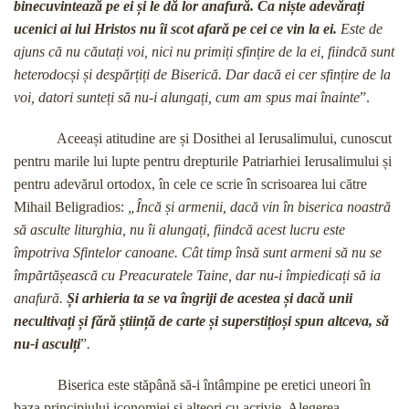
binecuvintează pe ei și le dă lor anafură. Ca niște adevărați
ucenici ai lui Hristos nu îi scot afară pe cei ce vin la ei.
Este de
ajuns că nu căutați voi, nici nu primiți sfințire de la ei, fiindcă sunt
heterodocși și despărțiți de Biserică. Dar dacă ei cer sfințire de la
voi, datori sunteți să nu-i alungați, cum am spus mai înainte
”.
Aceeași atitudine are și Dosithei al Ierusalimului, cunoscut
pentru marile lui lupte pentru drepturile Patriarhiei Ierusalimului și
pentru adevărul ortodox, în cele ce scrie în scrisoarea lui către
Mihail Beligradios:
„Încă și armenii, dacă vin în biserica noastră
să asculte liturghia, nu îi alungați, fiindcă acest lucru este
împotriva Sfintelor canoane. Cât timp însă sunt armeni să nu se
împărtășească cu Preacuratele Taine, dar nu-i împiedicați să ia
anafură.
Și arhieria ta se va îngriji de acestea și dacă unii
necultivați și fără știință de carte și superstițioși spun altceva, să
nu-i asculți
”
.
Biserica este stăpână să-i întâmpine pe eretici uneori în
baza principiului iconomiei și alteori cu acrivie. Alegerea