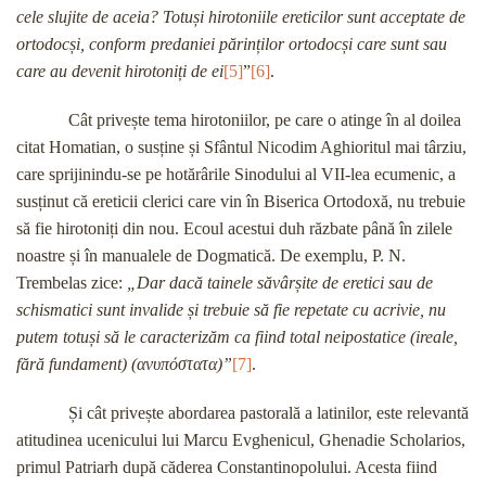
cele slujite de aceia? Totuși hirotoniile ereticilor sunt acceptate de
ortodocși, conform predaniei părinților ortodocși care sunt sau
care au devenit hirotoniți de ei
[5]
”
[6]
.
Cât privește tema hirotoniilor, pe care o atinge în al doilea
citat Homatian, o susține și Sfântul Nicodim Aghioritul mai târziu,
care sprijinindu-se pe hotărârile Sinodului al VII-lea ecumenic, a
susținut că ereticii clerici care vin în Biserica Ortodoxă, nu trebuie
să fie hirotoniți din nou. Ecoul acestui duh răzbate până în zilele
noastre și în manualele de Dogmatică. De exemplu, P. N.
Trembelas zice:
„Dar dacă tainele săvârșite de eretici sau de
schismatici sunt invalide și trebuie să fie repetate cu acrivie, nu
putem totuși să le caracterizăm ca fiind total neipostatice (ireale,
fără fundament) (
ανυπόστατα
)”
[7]
.
Și cât privește abordarea pastorală a latinilor, este relevantă
atitudinea ucenicului lui Marcu Evghenicul, Ghenadie Scholarios,
primul Patriarh după căderea Constantinopolului. Acesta fiind