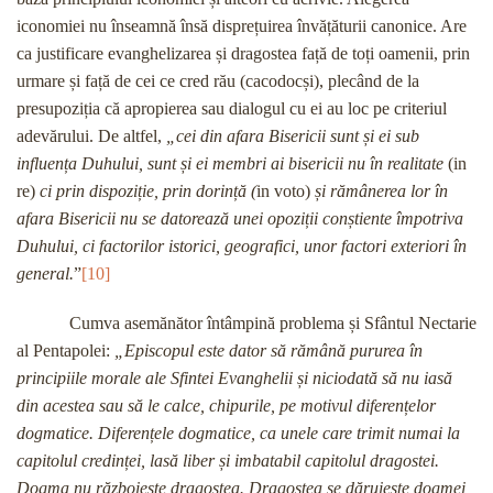
iconomiei nu înseamnă însă disprețuirea învățăturii canonice. Are
ca justificare evanghelizarea și dragostea față de toți oamenii, prin
urmare și față de cei ce cred rău (cacodocși), plecând de la
presupoziția că apropierea sau dialogul cu ei au loc pe criteriul
adevărului. De altfel,
„cei din afara Bisericii sunt și ei sub
influența Duhului, sunt și ei membri ai bisericii nu în realitate
(in
re)
ci prin dispoziție, prin dorință (
in voto)
și rămânerea lor în
afara Bisericii nu se datorează unei opoziții conștiente împotriva
Duhului, ci factorilor istorici, geografici, unor factori exteriori în
general.
”
[10]
Cumva asemănător întâmpină problema și Sfântul Nectarie
al Pentapolei:
„Episcopul este dator să rămână pururea în
principiile morale ale Sfintei Evanghelii și niciodată să nu iasă
din acestea sau să le calce, chipurile, pe motivul diferențelor
dogmatice. Diferențele dogmatice, ca unele care trimit numai la
capitolul credinței, lasă liber și imbatabil capitolul dragostei.
Dogma nu războiește dragostea. Dragostea se dăruiește dogmei,