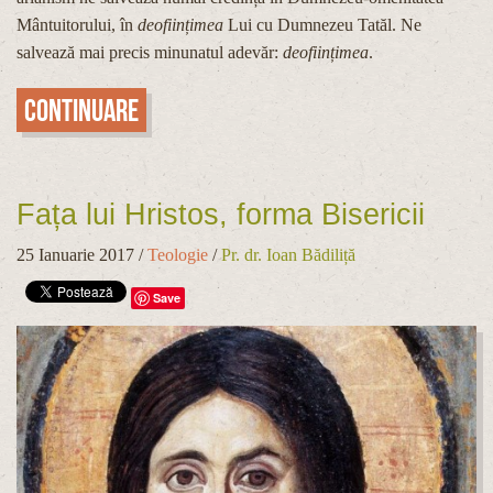
Mântuitorului, în
deoființimea
Lui cu Dumnezeu Tatăl. Ne
salvează mai precis minunatul adevăr:
deoființimea
.
Continuare
Fața lui Hristos, forma Bisericii
25 Ianuarie 2017
/
Teologie
/
Pr. dr. Ioan Bădiliță
Save