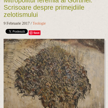
Mitropolitul Ieremia al Gortinei:
Scrisoare despre primejdiile
zelotismului
9 Februarie 2017
/
Teologie
Save