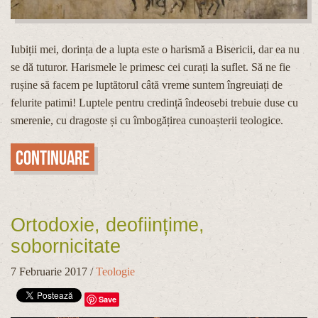
Iubiții mei, dorința de a lupta este o harismă a Bisericii, dar ea nu
se dă tuturor. Harismele le primesc cei curați la suflet. Să ne fie
rușine să facem pe luptătorul câtă vreme suntem îngreuiați de
felurite patimi! Luptele pentru credință îndeosebi trebuie duse cu
smerenie, cu dragoste și cu îmbogățirea cunoașterii teologice.
Continuare
Ortodoxie, deoființime,
sobornicitate
7 Februarie 2017
/
Teologie
Save