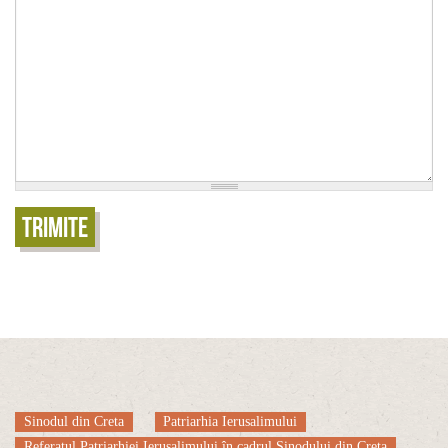
Trimite
Sinodul din Creta
Patriarhia Ierusalimului
Referatul Patriarhiei Ierusalimului în cadrul Sinodului din Creta