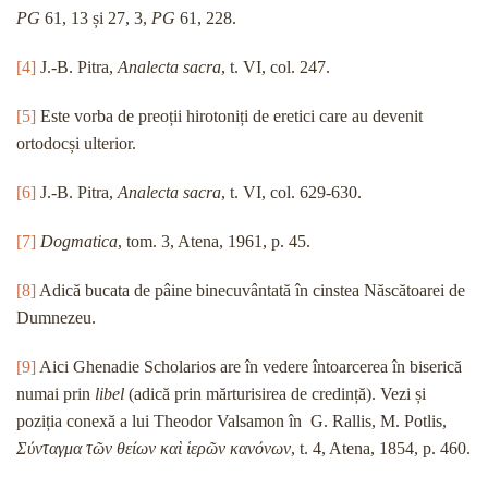
PG
61, 13 și 27, 3,
PG
61, 228.
[4]
J.-B. Pitra,
Analecta sacra
, t. VI, col. 247.
[5]
Este vorba de preoții hirotoniți de eretici care au devenit
ortodocși ulterior.
[6]
J.-B. Pitra,
Analecta sacra
, t. VI, col. 629-630.
[7]
Dogmatica
, tom. 3, Atena, 1961, p. 45.
[8]
Adică bucata de pâine binecuvântată în cinstea Născătoarei de
Dumnezeu.
[9]
Aici Ghenadie Scholarios are în vedere întoarcerea în biserică
numai prin
libel
(adică prin mărturisirea de credință). Vezi și
poziția conexă a lui Theodor Valsamon în G. Rallis, M. Potlis,
Σύνταγμα τῶν θείων καὶ ἱερῶν κανόνων
, t. 4, Atena, 1854, p. 460.