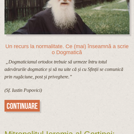
Un recurs la normalitate. Ce (mai) înseamnă a scrie
o Dogmatică
„Dogmaticianul ortodox trebuie să urmeze întru totul
adevărurile dogmatice și să nu uite că și cu Sfinții se comunică
prin rugăciune, post și priveghere.”
(Sf. Iustin Popovici)
Continuare