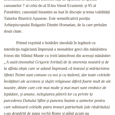
canoanelor 7 al celui de-al II-lea Sinod Ecumenic și 95 al
Pandektei
, canoniștii bizantini au luat în discuție și tema validității
Tainelor Bisericii Apusene. Este semnificativă poziția
Arhiepiscopului Bulgariei Dimitri Homatian, de la care preluăm
două citate.
Primul exprimă o hotărâre sinodală în legătură cu
interdicția rugăciunii împreună a monahilor greci din mănăstirea
Iviron din Sfântul Munte cu ivirii latinofroni din aceeași mănăstire:
„A auzit (monahul Grigorie Iviritul) de la smerenia noastră și de
la sfânta obște care se adună împreună că botezul și mărturisirea
Sfintei Treimi sunt comune cu noi și cu italienii, dar toate celelalte
învățături ale acestora și slujiri religioase diferă foarte mult de ale
noastre, dintre care cele mai multe și mai mari sunt vrednice de
lepădare, și anume, nelegiuirea părerii lor cu privire la
purcederea Duhului Sfânt și punerea înainte a azimelor pentru
care odinioară celelalte patru tronuri patriarhale (ale răsăritului)
s-au despărțit de papa vechii Rome și până acum au